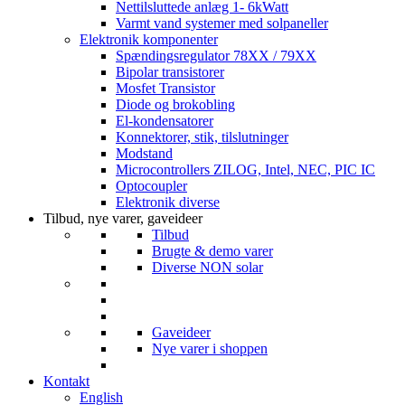
Nettilsluttede anlæg 1- 6kWatt
Varmt vand systemer med solpaneller
Elektronik komponenter
Spændingsregulator 78XX / 79XX
Bipolar transistorer
Mosfet Transistor
Diode og brokobling
El-kondensatorer
Konnektorer, stik, tilslutninger
Modstand
Microcontrollers ZILOG, Intel, NEC, PIC IC
Optocoupler
Elektronik diverse
Tilbud, nye varer, gaveideer
Tilbud
Brugte & demo varer
Diverse NON solar
Gaveideer
Nye varer i shoppen
Kontakt
English