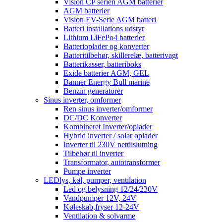
Vision CP serien AGM batterier
AGM batterier
Vision EV-Serie AGM batteri
Batteri installations udstyr
Lithium LiFePo4 batterier
Batterioplader og konverter
Batteritilbehør, skillerelæ, batterivagt
Batterikasser, batteriboks
Exide batterier AGM, GEL
Banner Energy Bull marine
Benzin generatorer
Sinus inverter, omformer
Ren sinus inverter/omformer
DC/DC Konverter
Kombineret Inverter/oplader
Hybrid inverter / solar oplader
Inverter til 230V nettilslutning
Tilbehør til inverter
Transformator, autotransformer
Pumpe inverter
LEDlys, køl, pumper, ventilation
Led og belysning 12/24/230V
Vandpumper 12V, 24V
Køleskab,fryser 12-24V
Ventilation & solvarme