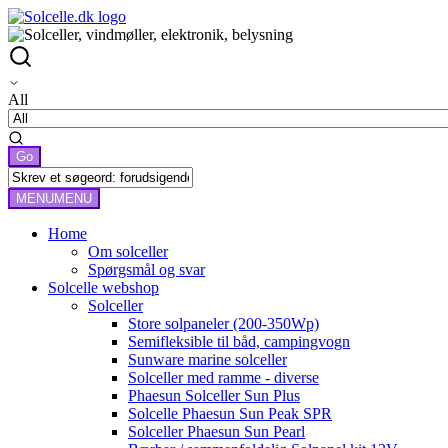
All
MENU
MENU
Home
Om solceller
Spørgsmål og svar
Solcelle webshop
Solceller
Store solpaneler (200-350Wp)
Semifleksible til båd, campingvogn
Sunware marine solceller
Solceller med ramme - diverse
Phaesun Solceller Sun Plus
Solcelle Phaesun Sun Peak SPR
Solceller Phaesun Sun Pearl