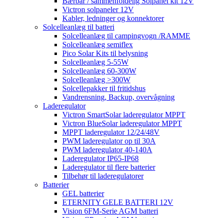
Bærbar / sammenfoldelig Solpanel kit 12V
Victron solpaneler 12V
Kabler, ledninger og konnektorer
Solcelleanlæg til batteri
Solcelleanlæg til campingvogn /RAMME
Solcelleanlæg semiflex
Pico Solar Kits til belysning
Solcelleanlæg 5-55W
Solcelleanlæg 60-300W
Solcelleanlæg >300W
Solcellepakker til fritidshus
Vandrensning, Backup, overvågning
Laderegulator
Victron SmartSolar laderegulator MPPT
Victron BlueSolar laderegulator MPPT
MPPT laderegulator 12/24/48V
PWM laderegulator op til 30A
PWM laderegulator 40-140A
Laderegulator IP65-IP68
Laderegulator til flere batterier
Tilbehør til laderegulatorer
Batterier
GEL batterier
ETERNITY GELE BATTERI 12V
Vision 6FM-Serie AGM batteri