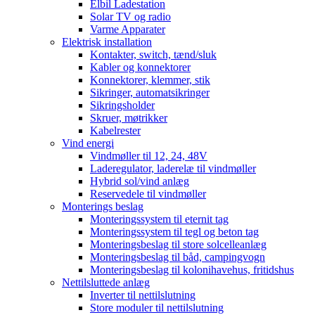
Elbil Ladestation
Solar TV og radio
Varme Apparater
Elektrisk installation
Kontakter, switch, tænd/sluk
Kabler og konnektorer
Konnektorer, klemmer, stik
Sikringer, automatsikringer
Sikringsholder
Skruer, møtrikker
Kabelrester
Vind energi
Vindmøller til 12, 24, 48V
Laderegulator, laderelæ til vindmøller
Hybrid sol/vind anlæg
Reservedele til vindmøller
Monterings beslag
Monteringssystem til eternit tag
Monteringssystem til tegl og beton tag
Monteringsbeslag til store solcelleanlæg
Monteringsbeslag til båd, campingvogn
Monteringsbeslag til kolonihavehus, fritidshus
Nettilsluttede anlæg
Inverter til nettilslutning
Store moduler til nettilslutning