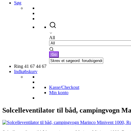
Søg
All
Ring 41 67 44 67
Indkøbskurv
Kasse/Checkout
Min konto
Solcelleventilator til båd, campingvogn M