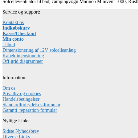
Solcelleventilator til båd, campingvogn Marinco Minivent 1000, Rustf
Service og support:
Kontakt os
Indkøbskurv
Kasse/Checkout
Min conto
Tilbud
Dimensionering af 12V solcelleanlæg
Kabeldimensionering
Off-grid diagrammer
Information:
Om os
Privatliv og cookies
Handelsbetingelser
Standardfortrydelses-formular
Garanti_reparation-formular
Nyttige Links:
Sidste Nyhedsbrev
Diverse Links