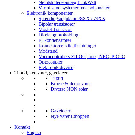
Nettilsluttede anlæg 1- 6kWatt
Varmt vand systemer med solpaneller
Elektronik komponenter
Spændingsregulator 78XX / 79XX
Bipolar transistorer
Mosfet Transistor
Diode og brokobling
El-kondensatorer
Konnektorer, stik, tilslutninger
Modstand
Microcontrollers ZILOG, Intel, NEC, PIC IC
Optocoupler
Elektronik diverse
Tilbud, nye varer, gaveideer
Tilbud
Brugte & demo varer
Diverse NON solar
Gaveideer
Nye varer i shoppen
Kontakt
English