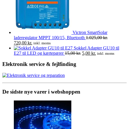
Victron SmartSolar
laderegulator MPPT 100/15, Bluetooth
1.025,00
kr.
Den
Den
720,00
kr.
inkl. moms
oprindelige
aktuelle
Sokkel Adapter GU10 til
pris
pris
Den
Den
E27 til LED og kærtepærer
15,00
kr.
5,00
kr.
inkl. moms
var:
er:
oprindelige
aktuelle
1.025,00 kr..
720,00 kr..
pris
pris
Elektronik service & fejlfinding
var:
er:
15,00 kr..
5,00 kr..
De sidste nye varer i webshoppen