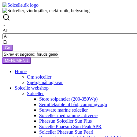
All
MENU
MENU
Home
Om solceller
Spørgsmål og svar
Solcelle webshop
Solceller
Store solpaneler (200-350Wp)
Semifleksible til båd, campingvogn
Sunware marine solceller
Solceller med ramme - diverse
Phaesun Solceller Sun Plus
Solcelle Phaesun Sun Peak SPR
Solceller Phaesun Sun Pearl