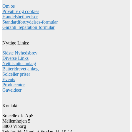
Om os
Privatliv og cookies
Handelsbetingelser
Standardfortrydelses-formular
Garanti_reparation-formular
Nyttige Links:
Sidste Nyhedsbrev
Diverse Links
Nettilsluttet anlæg
Batteridrevet anlæg
Solceller priser
Events
Producenter
Gaveideer
Kontakt:
Solcelle.dk ApS
Mellemhøjen 5
8800 Viborg
Telefontid: Mandag-Fredag kl. 10-14