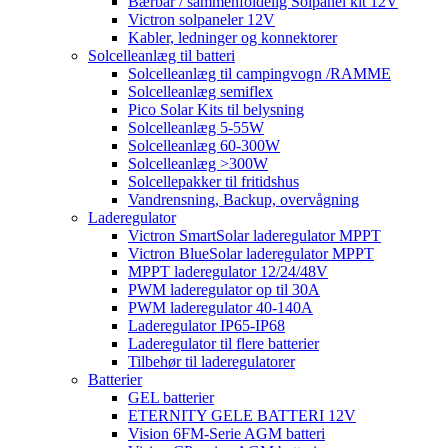
Bærbar / sammenfoldelig Solpanel kit 12V
Victron solpaneler 12V
Kabler, ledninger og konnektorer
Solcelleanlæg til batteri
Solcelleanlæg til campingvogn /RAMME
Solcelleanlæg semiflex
Pico Solar Kits til belysning
Solcelleanlæg 5-55W
Solcelleanlæg 60-300W
Solcelleanlæg >300W
Solcellepakker til fritidshus
Vandrensning, Backup, overvågning
Laderegulator
Victron SmartSolar laderegulator MPPT
Victron BlueSolar laderegulator MPPT
MPPT laderegulator 12/24/48V
PWM laderegulator op til 30A
PWM laderegulator 40-140A
Laderegulator IP65-IP68
Laderegulator til flere batterier
Tilbehør til laderegulatorer
Batterier
GEL batterier
ETERNITY GELE BATTERI 12V
Vision 6FM-Serie AGM batteri