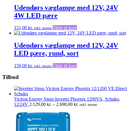
til
har
691,00 kr.
flere
Udendørs væglampe med 12V, 24V
varianter.
4W LED pære
Muligheder
kan
vælges
151,00
kr.
Tilføj til kurv
inkl. moms
på
varesiden
Udendørs væglampe med 12V, 24V
LED pære, rund, sort
159,00
kr.
Tilføj til kurv
inkl. moms
Tilbud
Victron Energy Sinus Inverter Phoenix 1200VA, Schuko,
Prisinterval:
12/24V
2.129,00
kr.
–
2.690,00
kr.
inkl. moms
2.129,00 kr.
til
2.690,00 kr.