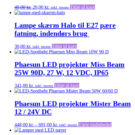
Den
Den
40,00
kr.
20,00
kr.
Tilføj til kurv
inkl. moms
oprindelige
aktuelle
pris
pris
var:
er:
Lampe skærm Halo til E27 pære
40,00 kr..
20,00 kr..
fatning, indendørs brug
30,00
kr.
Tilføj til kurv
inkl. moms
Phaesun LED projektør Miss Beam
25W 90D, 27 W, 12 VDC, IP65
341,00
kr.
Tilføj til kurv
inkl. moms
Phaesun LED projektør Mister Beam
12 / 24V DC
Prisinterval:
Dette
448,00
kr.
–
691,00
kr.
Vælg muligheder
inkl. moms
448,00 kr.
vare