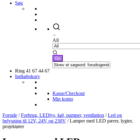
Søg
All
Ring 41 67 44 67
Indkøbskurv
Kasse/Checkout
Min konto
Forside
/
Forbrug, LEDlys, køl, pumper, ventilation
/
Led og
belysning til 12V, 24V og 230V
/ Lamper med LED pærer, lygter,
projektører