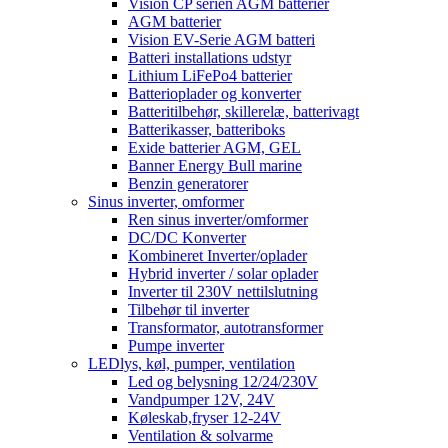
Vision CP serien AGM batterier
AGM batterier
Vision EV-Serie AGM batteri
Batteri installations udstyr
Lithium LiFePo4 batterier
Batterioplader og konverter
Batteritilbehør, skillerelæ, batterivagt
Batterikasser, batteriboks
Exide batterier AGM, GEL
Banner Energy Bull marine
Benzin generatorer
Sinus inverter, omformer
Ren sinus inverter/omformer
DC/DC Konverter
Kombineret Inverter/oplader
Hybrid inverter / solar oplader
Inverter til 230V nettilslutning
Tilbehør til inverter
Transformator, autotransformer
Pumpe inverter
LEDlys, køl, pumper, ventilation
Led og belysning 12/24/230V
Vandpumper 12V, 24V
Køleskab,fryser 12-24V
Ventilation & solvarme