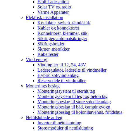
Elbil Ladestation
Solar TV og radio
Varme Apparater
Elektrisk installation
Kontakter, switch, tænd/sluk
Kabler og konnektorer
Konnektorer, klemmer, stik
Sikringer, automatsikringer
Sikringsholder
Skruer, møtrikker
Kabelrester
Vind energi
Vindmøller til 12, 24, 48V
Laderegulator, laderelæ til vindmøller
Hybrid sol/vind anlæg
Reservedele til vindmøller
Monterings beslag
Monteringssystem til eternit tag
Monteringssystem til tegl og beton tag
Monteringsbeslag til store solcelleanlæg
Monteringsbeslag til båd, campingvogn
Monteringsbeslag til kolonihavehus, fritidshus
Nettilsluttede anlæg
Inverter til nettilslutning
Store moduler til nettilslutning