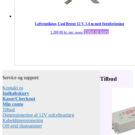
Loftventilator, Cool Breeze 12 V, 1,4 m med fjernbetjening
Tilføj til kurv
1.269,00
kr.
inkl. moms
Service og support:
Tilbud
Kontakt os
Indkøbskurv
Kasse/Checkout
Min conto
Tilbud
Dimensionering af 12V solcelleanlæg
Kabeldimensionering
Off-grid diagrammer