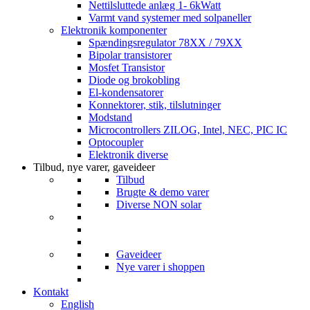
Nettilsluttede anlæg 1- 6kWatt
Varmt vand systemer med solpaneller
Elektronik komponenter
Spændingsregulator 78XX / 79XX
Bipolar transistorer
Mosfet Transistor
Diode og brokobling
El-kondensatorer
Konnektorer, stik, tilslutninger
Modstand
Microcontrollers ZILOG, Intel, NEC, PIC IC
Optocoupler
Elektronik diverse
Tilbud, nye varer, gaveideer
Tilbud
Brugte & demo varer
Diverse NON solar
Gaveideer
Nye varer i shoppen
Kontakt
English