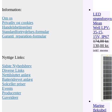
Information:
LED
Om os
strømforsyn
Privatliv og cookies
Mean
Handelsbetingelser
Well LPV-
Standardfortrydelses-formular
35-15,
Garanti_reparation-formular
15V, IP67
174,00
kr.
Den
D
130,00
kr.
oprindelige
ak
inkl. moms
pris
pr
Nyttige Links:
var:
er
174,00 kr..
13
Sidste Nyhedsbrev
Diverse Links
Nettilsluttet anlæg
Batteridrevet anlæg
Solceller priser
Events
Producenter
Gaveideer
Marine
fleksibel