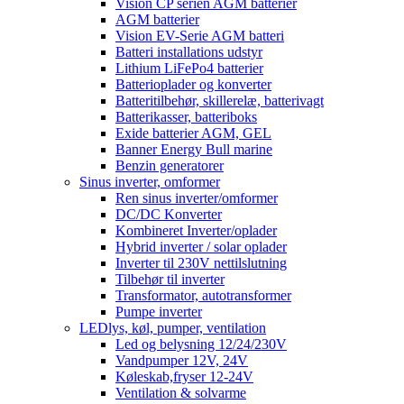
Vision CP serien AGM batterier
AGM batterier
Vision EV-Serie AGM batteri
Batteri installations udstyr
Lithium LiFePo4 batterier
Batterioplader og konverter
Batteritilbehør, skillerelæ, batterivagt
Batterikasser, batteriboks
Exide batterier AGM, GEL
Banner Energy Bull marine
Benzin generatorer
Sinus inverter, omformer
Ren sinus inverter/omformer
DC/DC Konverter
Kombineret Inverter/oplader
Hybrid inverter / solar oplader
Inverter til 230V nettilslutning
Tilbehør til inverter
Transformator, autotransformer
Pumpe inverter
LEDlys, køl, pumper, ventilation
Led og belysning 12/24/230V
Vandpumper 12V, 24V
Køleskab,fryser 12-24V
Ventilation & solvarme