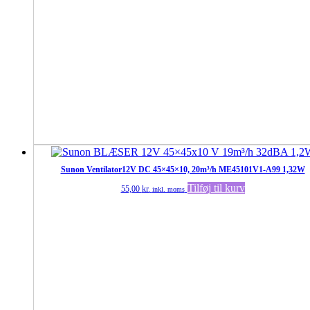
Sunon Ventilator12V DC 45×45×10, 20m³/h ME45101V1-A99 1,32W
Tilføj til kurv
55,00
kr.
inkl. moms