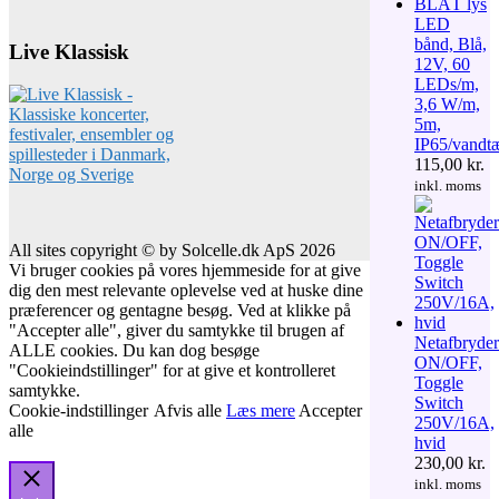
LED
bånd, Blå,
Live Klassisk
12V, 60
LEDs/m,
3,6 W/m,
5m,
IP65/vandt
115,00
kr.
inkl. moms
All sites copyright © by Solcelle.dk ApS 2026
Vi bruger cookies på vores hjemmeside for at give
dig den mest relevante oplevelse ved at huske dine
præferencer og gentagne besøg. Ved at klikke på
"Accepter alle", giver du samtykke til brugen af
Netafbryder
ALLE cookies. Du kan dog besøge
ON/OFF,
"Cookieindstillinger" for at give et kontrolleret
Toggle
samtykke.
Switch
Cookie-indstillinger
Afvis alle
Læs mere
Accepter
250V/16A,
alle
hvid
230,00
kr.
inkl. moms