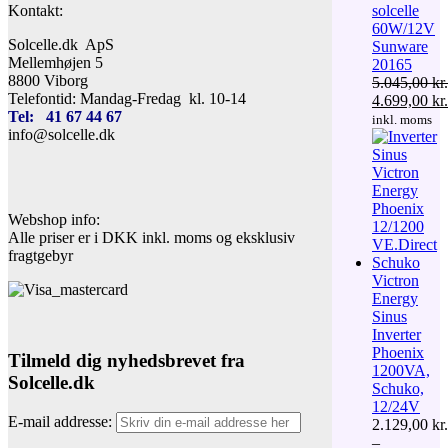
Kontakt:
solcelle
60W/12V
Solcelle.dk ApS
Sunware
Mellemhøjen 5
20165
8800 Viborg
5.045,00
kr.
Telefontid: Mandag-Fredag kl. 10-14
Den
4.699,00
kr.
Tel: 41 67 44 67
oprindelige
Den
inkl. moms
info@solcelle.dk
pris
aktuelle
var:
pris
5.045,00 kr.
er:
4.699,00 kr.
Webshop info:
Alle priser er i DKK inkl. moms og eksklusiv
fragtgebyr
Victron
Energy
Sinus
Inverter
Phoenix
Tilmeld dig nyhedsbrevet fra
1200VA,
Solcelle.dk
Schuko,
12/24V
E-mail addresse:
2.129,00
kr.
–