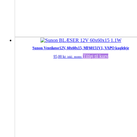
Sunon Ventilator12V, 60x60x15, MF60151V1, VAPO kugleleje
Tilføj til kurv
95,00
kr.
inkl. moms