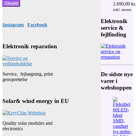
2.690,00
kr.
Prisinterval:
inkl. moms
2.129,00 kr.
til
Elektronik
Instagram
Facebook
2.690,00 kr.
service &
fejlfinding
Elektronik reparation
De sidste nye
Service, fejlsøgning, print
genoprettelse
varer i
webshoppen
Solar& wind energy in EU
Quality solar modules and
electronics