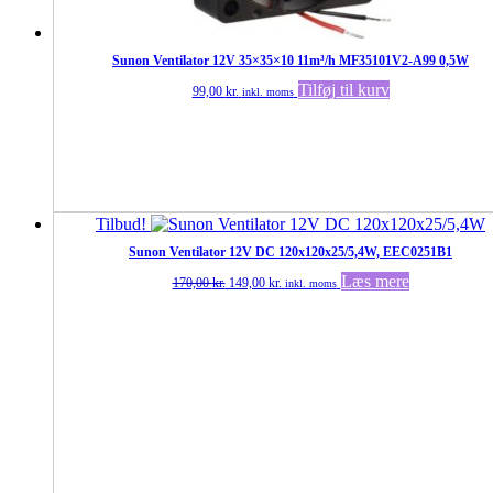
Sunon Ventilator 12V 35×35×10 11m³/h MF35101V2-A99 0,5W
Tilføj til kurv
99,00
kr.
inkl. moms
Tilbud!
Sunon Ventilator 12V DC 120x120x25/5,4W, EEC0251B1
Den
Den
Læs mere
170,00
kr.
149,00
kr.
inkl. moms
oprindelige
aktuelle
pris
pris
var:
er:
170,00 kr..
149,00 kr..