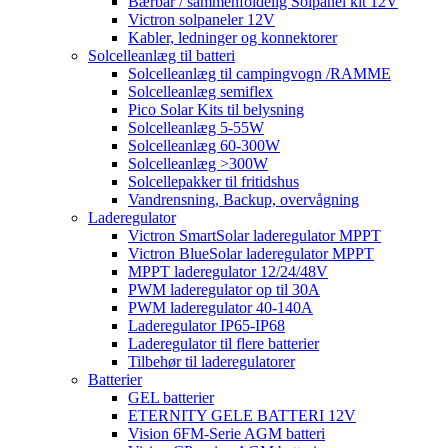
Bærbar / sammenfoldelig Solpanel kit 12V
Victron solpaneler 12V
Kabler, ledninger og konnektorer
Solcelleanlæg til batteri
Solcelleanlæg til campingvogn /RAMME
Solcelleanlæg semiflex
Pico Solar Kits til belysning
Solcelleanlæg 5-55W
Solcelleanlæg 60-300W
Solcelleanlæg >300W
Solcellepakker til fritidshus
Vandrensning, Backup, overvågning
Laderegulator
Victron SmartSolar laderegulator MPPT
Victron BlueSolar laderegulator MPPT
MPPT laderegulator 12/24/48V
PWM laderegulator op til 30A
PWM laderegulator 40-140A
Laderegulator IP65-IP68
Laderegulator til flere batterier
Tilbehør til laderegulatorer
Batterier
GEL batterier
ETERNITY GELE BATTERI 12V
Vision 6FM-Serie AGM batteri