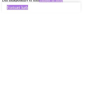
Din indkøbskurv er tom
Tilbage til shop
Fortsæt køb