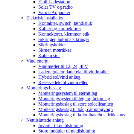
Elbil Ladestation
Solar TV og radio
Varme Apparater
Elektrisk installation
Kontakter, switch, tænd/sluk
Kabler og konnektorer
Konnektorer, klemmer, stik
Sikringer, automatsikringer
Sikringsholder
Skruer, møtrikker
Kabelrester
Vind energi
Vindmøller til 12, 24, 48V
Laderegulator, laderelæ til vindmøller
Hybrid sol/vind anlæg
Reservedele til vindmøller
Monterings beslag
Monteringssystem til eternit tag
Monteringssystem til tegl og beton tag
Monteringsbeslag til store solcelleanlæg
Monteringsbeslag til båd, campingvogn
Monteringsbeslag til kolonihavehus, fritidshus
Nettilsluttede anlæg
Inverter til nettilslutning
Store moduler til nettilslutning