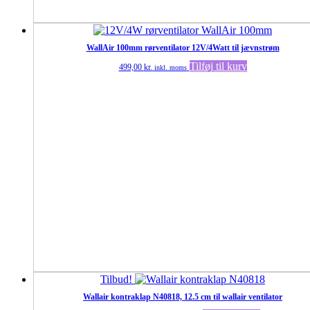
WallAir 100mm rørventilator 12V/4Watt til jævnstrøm
Tilføj til kurv
499,00
kr.
inkl. moms
Tilbud!
Wallair kontraklap N40818, 12.5 cm til wallair ventilator