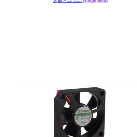
Tilføj til kurv
49,00
kr.
inkl. moms