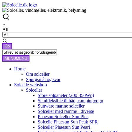
All
MENU
MENU
Home
Om solceller
Spørgsmål og svar
Solcelle webshop
Solceller
Store solpaneler (200-350Wp)
Semifleksible til båd, campingvogn
Sunware marine solceller
Solceller med ramme - diverse
Phaesun Solceller Sun Plus
Solcelle Phaesun Sun Peak SPR
Solceller Phaesun Sun Pearl