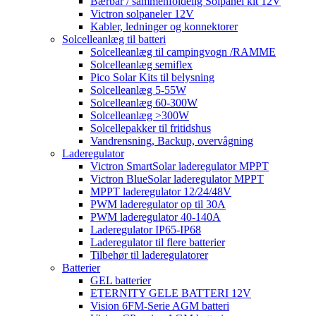
Bærbar / sammenfoldelig Solpanel kit 12V
Victron solpaneler 12V
Kabler, ledninger og konnektorer
Solcelleanlæg til batteri
Solcelleanlæg til campingvogn /RAMME
Solcelleanlæg semiflex
Pico Solar Kits til belysning
Solcelleanlæg 5-55W
Solcelleanlæg 60-300W
Solcelleanlæg >300W
Solcellepakker til fritidshus
Vandrensning, Backup, overvågning
Laderegulator
Victron SmartSolar laderegulator MPPT
Victron BlueSolar laderegulator MPPT
MPPT laderegulator 12/24/48V
PWM laderegulator op til 30A
PWM laderegulator 40-140A
Laderegulator IP65-IP68
Laderegulator til flere batterier
Tilbehør til laderegulatorer
Batterier
GEL batterier
ETERNITY GELE BATTERI 12V
Vision 6FM-Serie AGM batteri