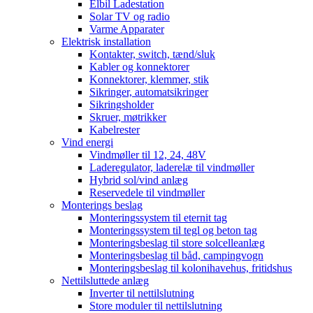
Elbil Ladestation
Solar TV og radio
Varme Apparater
Elektrisk installation
Kontakter, switch, tænd/sluk
Kabler og konnektorer
Konnektorer, klemmer, stik
Sikringer, automatsikringer
Sikringsholder
Skruer, møtrikker
Kabelrester
Vind energi
Vindmøller til 12, 24, 48V
Laderegulator, laderelæ til vindmøller
Hybrid sol/vind anlæg
Reservedele til vindmøller
Monterings beslag
Monteringssystem til eternit tag
Monteringssystem til tegl og beton tag
Monteringsbeslag til store solcelleanlæg
Monteringsbeslag til båd, campingvogn
Monteringsbeslag til kolonihavehus, fritidshus
Nettilsluttede anlæg
Inverter til nettilslutning
Store moduler til nettilslutning