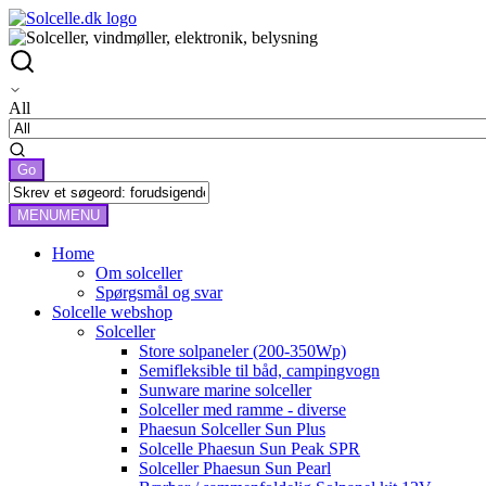
All
MENU
MENU
Home
Om solceller
Spørgsmål og svar
Solcelle webshop
Solceller
Store solpaneler (200-350Wp)
Semifleksible til båd, campingvogn
Sunware marine solceller
Solceller med ramme - diverse
Phaesun Solceller Sun Plus
Solcelle Phaesun Sun Peak SPR
Solceller Phaesun Sun Pearl