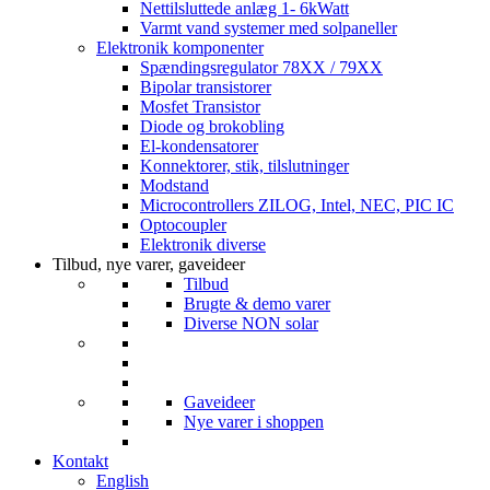
Nettilsluttede anlæg 1- 6kWatt
Varmt vand systemer med solpaneller
Elektronik komponenter
Spændingsregulator 78XX / 79XX
Bipolar transistorer
Mosfet Transistor
Diode og brokobling
El-kondensatorer
Konnektorer, stik, tilslutninger
Modstand
Microcontrollers ZILOG, Intel, NEC, PIC IC
Optocoupler
Elektronik diverse
Tilbud, nye varer, gaveideer
Tilbud
Brugte & demo varer
Diverse NON solar
Gaveideer
Nye varer i shoppen
Kontakt
English