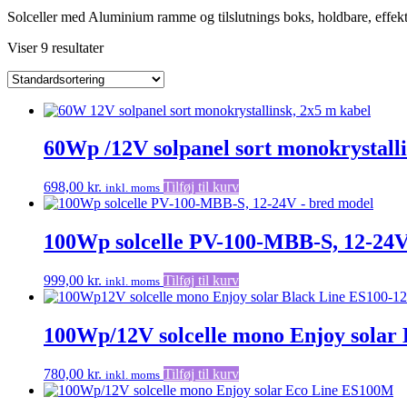
Solceller med Aluminium ramme og tilslutnings boks, holdbare, effektiv
Viser 9 resultater
60Wp /12V solpanel sort monokrystall
698,00
kr.
Tilføj til kurv
inkl. moms
100Wp solcelle PV-100-MBB-S, 12-24V
999,00
kr.
Tilføj til kurv
inkl. moms
100Wp/12V solcelle mono Enjoy solar
780,00
kr.
Tilføj til kurv
inkl. moms