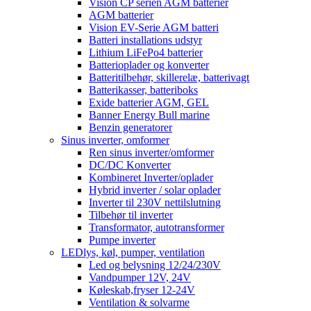
Vision CP serien AGM batterier
AGM batterier
Vision EV-Serie AGM batteri
Batteri installations udstyr
Lithium LiFePo4 batterier
Batterioplader og konverter
Batteritilbehør, skillerelæ, batterivagt
Batterikasser, batteriboks
Exide batterier AGM, GEL
Banner Energy Bull marine
Benzin generatorer
Sinus inverter, omformer
Ren sinus inverter/omformer
DC/DC Konverter
Kombineret Inverter/oplader
Hybrid inverter / solar oplader
Inverter til 230V nettilslutning
Tilbehør til inverter
Transformator, autotransformer
Pumpe inverter
LEDlys, køl, pumper, ventilation
Led og belysning 12/24/230V
Vandpumper 12V, 24V
Køleskab,fryser 12-24V
Ventilation & solvarme