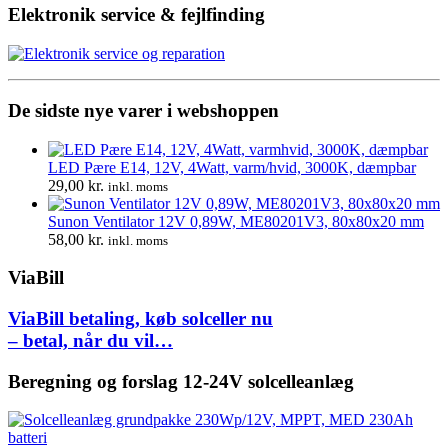
var:
er:
Elektronik service & fejlfinding
812,00 kr..
568,40 kr.
De sidste nye varer i webshoppen
LED Pære E14, 12V, 4Watt, varm/hvid, 3000K, dæmpbar
29,00
kr.
inkl. moms
Sunon Ventilator 12V 0,89W, ME80201V3, 80x80x20 mm
58,00
kr.
inkl. moms
ViaBill
ViaBill betaling, køb solceller nu
– betal, når du vil…
Beregning og forslag 12-24V solcelleanlæg