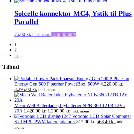
Solcelle konnektor MC4, Ystik til Plus
Parallel
25,00
kr.
Tilføj til kurv
inkl. moms
1
2
→
Tilbud
Phaesun
Energy Gen 500 P bærbar PowerBox, 500W
4.220,00
kr.
Den
Den
3.295,00
kr.
inkl. moms
oprindelige
aktuelle
pris
pris
var:
er:
Mean Well Batterilader, blybatterier NPB-360-12TB 12V /
4.220,00 kr..
3.295,00 kr..
Den
Den
20A
1.420,00
kr.
1.200,00
kr.
inkl. moms
oprindelige
aktuelle
Votronic LCD-Solar-Computer
pris
pris
Den
Den
S til MPP, PWM laderegulatorer
812,00
kr.
568,40
kr.
inkl.
var:
er:
oprindelige
aktuelle
moms
1.420,00 kr..
1.200,00 kr..
pris
pris