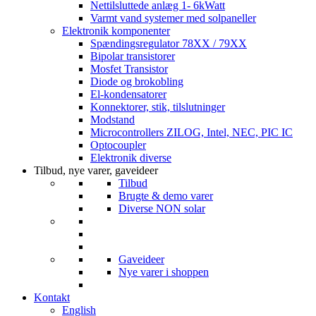
Nettilsluttede anlæg 1- 6kWatt
Varmt vand systemer med solpaneller
Elektronik komponenter
Spændingsregulator 78XX / 79XX
Bipolar transistorer
Mosfet Transistor
Diode og brokobling
El-kondensatorer
Konnektorer, stik, tilslutninger
Modstand
Microcontrollers ZILOG, Intel, NEC, PIC IC
Optocoupler
Elektronik diverse
Tilbud, nye varer, gaveideer
Tilbud
Brugte & demo varer
Diverse NON solar
Gaveideer
Nye varer i shoppen
Kontakt
English