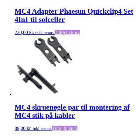
MC4 Adapter Phaesun Quickclip4 Set
4In1 til solceller
230,00
kr.
Tilføj til kurv
inkl. moms
MC4 skruenøgle par til montering af
MC4 stik på kabler
89,00
kr.
Tilføj til kurv
inkl. moms