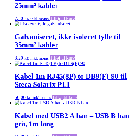
25mm² kabler
7,50
kr.
Tilføj til kurv
inkl. moms
Galvaniseret, ikke isoleret tylle til
35mm² kabler
8,20
kr.
Tilføj til kurv
inkl. moms
Kabel 1m RJ45(8P) to DB9(F)-90 til
Steca Solarix PLI
50,00
kr.
Tilføj til kurv
inkl. moms
Kabel med USB2 A han – USB B han
grå, 1m lang