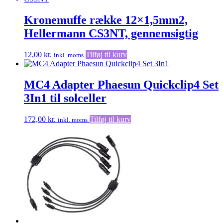
Kronemuffe række 12×1,5mm2,
Hellermann CS3NT, gennemsigtig
12,00
kr.
Tilføj til kurv
inkl. moms
MC4 Adapter Phaesun Quickclip4 Set
3In1 til solceller
172,00
kr.
Tilføj til kurv
inkl. moms