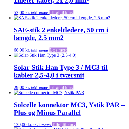
1meter kabel, 2x 2,0 mm²
53,00
kr.
Tilføj til kurv
inkl. moms
SAE-stik 2 enkeltledere, 50 cm i
længde, 2.5 mm2
68,00
kr.
Læs mere
inkl. moms
Solar-Stik Han Type 3 / MC3 til
kabler 2,5-4,0 i tværsnit
29,00
kr.
Tilføj til kurv
inkl. moms
Solcelle konnektor MC3, Ystik PAR –
Plus og Minus Parallel
139,00
kr.
Tilføj til kurv
inkl. moms