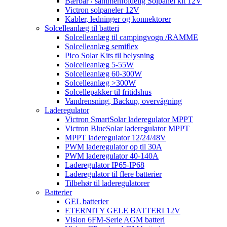
Bærbar / sammenfoldelig Solpanel kit 12V
Victron solpaneler 12V
Kabler, ledninger og konnektorer
Solcelleanlæg til batteri
Solcelleanlæg til campingvogn /RAMME
Solcelleanlæg semiflex
Pico Solar Kits til belysning
Solcelleanlæg 5-55W
Solcelleanlæg 60-300W
Solcelleanlæg >300W
Solcellepakker til fritidshus
Vandrensning, Backup, overvågning
Laderegulator
Victron SmartSolar laderegulator MPPT
Victron BlueSolar laderegulator MPPT
MPPT laderegulator 12/24/48V
PWM laderegulator op til 30A
PWM laderegulator 40-140A
Laderegulator IP65-IP68
Laderegulator til flere batterier
Tilbehør til laderegulatorer
Batterier
GEL batterier
ETERNITY GELE BATTERI 12V
Vision 6FM-Serie AGM batteri