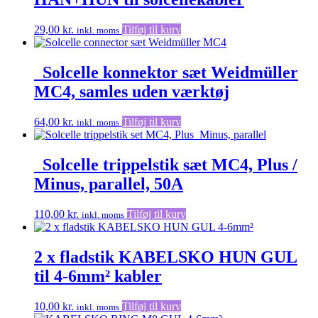
29,00
kr.
Tilføj til kurv
inkl. moms
_Solcelle konnektor sæt Weidmüller
MC4, samles uden værktøj
64,00
kr.
Tilføj til kurv
inkl. moms
_Solcelle trippelstik sæt MC4, Plus /
Minus, parallel, 50A
110,00
kr.
Tilføj til kurv
inkl. moms
2 x fladstik KABELSKO HUN GUL
til 4-6mm² kabler
10,00
kr.
Tilføj til kurv
inkl. moms