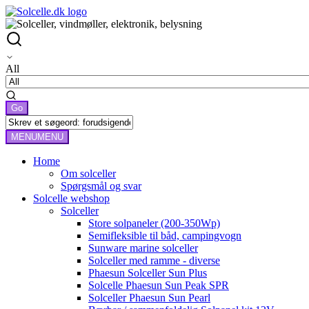
All
MENU
MENU
Home
Om solceller
Spørgsmål og svar
Solcelle webshop
Solceller
Store solpaneler (200-350Wp)
Semifleksible til båd, campingvogn
Sunware marine solceller
Solceller med ramme - diverse
Phaesun Solceller Sun Plus
Solcelle Phaesun Sun Peak SPR
Solceller Phaesun Sun Pearl