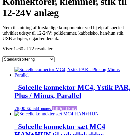
Konnektorer, klemmer, stik til
12-24V anlæg
Nem tilslutning af forskellige komponenter ved hjælp af specielt
udviklet udstyr til 12-24V: polklemmer, kabbelsko, han/hun stik,
USB adapter, cigartænderstik.
Viser 1–60 af 72 resultater
_Solcelle konnektor MC4, Ystik PAR,
Plus / Minus, Parallel
78,00
kr.
Tilføj til kurv
inkl. moms
_Solcelle konnektor sæt MC4
HAN+HUN til solcellekabler