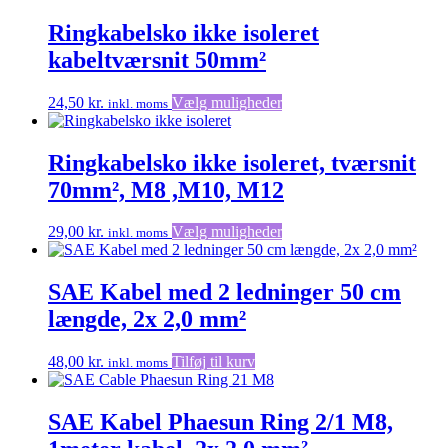
Ringkabelsko ikke isoleret
kabeltværsnit 50mm²
Dette
24,50
kr.
Vælg muligheder
inkl. moms
vare
har
flere
Ringkabelsko ikke isoleret, tværsnit
varianter.
70mm², M8 ,M10, M12
Mulighederne
kan
vælges
Dette
29,00
kr.
Vælg muligheder
inkl. moms
på
vare
varesiden
har
flere
SAE Kabel med 2 ledninger 50 cm
varianter.
længde, 2x 2,0 mm²
Mulighederne
kan
vælges
48,00
kr.
Tilføj til kurv
inkl. moms
på
varesiden
SAE Kabel Phaesun Ring 2/1 M8,