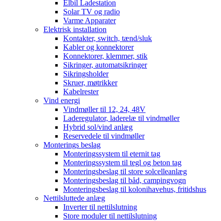
Elbil Ladestation
Solar TV og radio
Varme Apparater
Elektrisk installation
Kontakter, switch, tænd/sluk
Kabler og konnektorer
Konnektorer, klemmer, stik
Sikringer, automatsikringer
Sikringsholder
Skruer, møtrikker
Kabelrester
Vind energi
Vindmøller til 12, 24, 48V
Laderegulator, laderelæ til vindmøller
Hybrid sol/vind anlæg
Reservedele til vindmøller
Monterings beslag
Monteringssystem til eternit tag
Monteringssystem til tegl og beton tag
Monteringsbeslag til store solcelleanlæg
Monteringsbeslag til båd, campingvogn
Monteringsbeslag til kolonihavehus, fritidshus
Nettilsluttede anlæg
Inverter til nettilslutning
Store moduler til nettilslutning