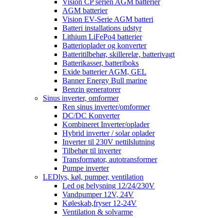
Vision CP serien AGM batterier
AGM batterier
Vision EV-Serie AGM batteri
Batteri installations udstyr
Lithium LiFePo4 batterier
Batterioplader og konverter
Batteritilbehør, skillerelæ, batterivagt
Batterikasser, batteriboks
Exide batterier AGM, GEL
Banner Energy Bull marine
Benzin generatorer
Sinus inverter, omformer
Ren sinus inverter/omformer
DC/DC Konverter
Kombineret Inverter/oplader
Hybrid inverter / solar oplader
Inverter til 230V nettilslutning
Tilbehør til inverter
Transformator, autotransformer
Pumpe inverter
LEDlys, køl, pumper, ventilation
Led og belysning 12/24/230V
Vandpumper 12V, 24V
Køleskab,fryser 12-24V
Ventilation & solvarme