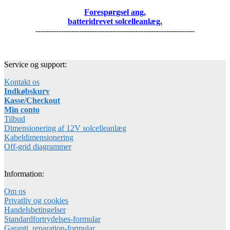
Forespørgsel ang.
batteridrevet solcelleanlæg.
--------------------------------------------------------------
Service og support:
Kontakt os
Indkøbskurv
Kasse/Checkout
Min conto
Tilbud
Dimensionering af 12V solcelleanlæg
Kabeldimensionering
Off-grid diagrammer
Information:
Om os
Privatliv og cookies
Handelsbetingelser
Standardfortrydelses-formular
Garanti_reparation-formular