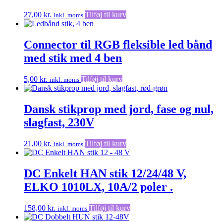
27,00
kr.
Tilføj til kurv
inkl. moms
Connector til RGB fleksible led bånd
med stik med 4 ben
5,00
kr.
Tilføj til kurv
inkl. moms
Dansk stikprop med jord, fase og nul,
slagfast, 230V
21,00
kr.
Tilføj til kurv
inkl. moms
DC Enkelt HAN stik 12/24/48 V,
ELKO 1010LX, 10A/2 poler .
158,00
kr.
Tilføj til kurv
inkl. moms