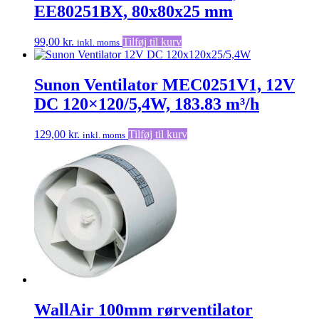
EE80251BX, 80x80x25 mm
99,00
kr.
Tilføj til kurv
inkl. moms
Sunon Ventilator MEC0251V1, 12V
DC 120×120/5,4W, 183.83 m³/h
129,00
kr.
Tilføj til kurv
inkl. moms
WallAir 100mm rørventilator