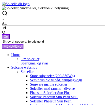
All
MENU
MENU
Home
Om solceller
Spørgsmål og svar
Solcelle webshop
Solceller
Store solpaneler (200-350Wp)
Semifleksible til båd, campingvogn
Sunware marine solceller
Solceller med ramme - diverse
Phaesun Solceller Sun Plus
Solcelle Phaesun Sun Peak SPR
Solceller Phaesun Sun Pearl