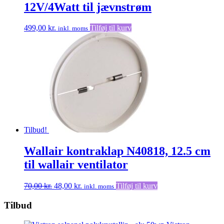
12V/4Watt til jævnstrøm
499,00
kr.
Tilføj til kurv
inkl. moms
Tilbud!
Wallair kontraklap N40818, 12.5 cm
til wallair ventilator
Den
Den
70,00
kr.
48,00
kr.
Tilføj til kurv
inkl. moms
oprindelige
aktuelle
pris
pris
Tilbud
var:
er:
70,00 kr..
48,00 kr..