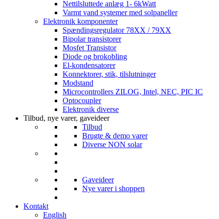
Nettilsluttede anlæg 1- 6kWatt
Varmt vand systemer med solpaneller
Elektronik komponenter
Spændingsregulator 78XX / 79XX
Bipolar transistorer
Mosfet Transistor
Diode og brokobling
El-kondensatorer
Konnektorer, stik, tilslutninger
Modstand
Microcontrollers ZILOG, Intel, NEC, PIC IC
Optocoupler
Elektronik diverse
Tilbud, nye varer, gaveideer
Tilbud
Brugte & demo varer
Diverse NON solar
Gaveideer
Nye varer i shoppen
Kontakt
English