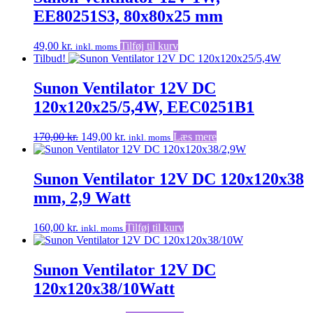
EE80251S3, 80x80x25 mm
49,00
kr.
Tilføj til kurv
inkl. moms
Tilbud!
Sunon Ventilator 12V DC
120x120x25/5,4W, EEC0251B1
Den
Den
170,00
kr.
149,00
kr.
Læs mere
inkl. moms
oprindelige
aktuelle
pris
pris
var:
er:
Sunon Ventilator 12V DC 120x120x38
170,00 kr..
149,00 kr..
mm, 2,9 Watt
160,00
kr.
Tilføj til kurv
inkl. moms
Sunon Ventilator 12V DC
120x120x38/10Watt