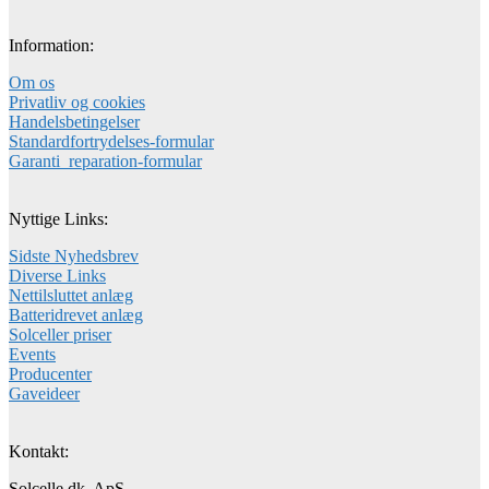
Information:
Om os
Privatliv og cookies
Handelsbetingelser
Standardfortrydelses-formular
Garanti_reparation-formular
Nyttige Links:
Sidste Nyhedsbrev
Diverse Links
Nettilsluttet anlæg
Batteridrevet anlæg
Solceller priser
Events
Producenter
Gaveideer
Kontakt:
Solcelle.dk ApS