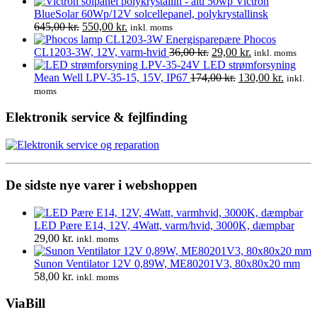
Victron
BlueSolar 60Wp/12V solcellepanel, polykrystallinsk
Den
Den
645,00
kr.
550,00
kr.
inkl. moms
oprindelige
aktuelle
Energisparepære Phocos
pris
pris
Den
Den
CL1203-3W, 12V, varm-hvid
36,00
kr.
29,00
kr.
inkl. moms
var:
er:
oprindelige
aktuelle
LED strømforsyning
645,00 kr..
550,00 kr..
pris
Den
pris
Den
Mean Well LPV-35-15, 15V, IP67
174,00
kr.
130,00
kr.
inkl.
var:
oprindelige
er:
aktuell
moms
36,00 kr..
pris
29,00 kr..
pris
var:
er:
Elektronik service & fejlfinding
174,00 kr..
130,00 
De sidste nye varer i webshoppen
LED Pære E14, 12V, 4Watt, varm/hvid, 3000K, dæmpbar
29,00
kr.
inkl. moms
Sunon Ventilator 12V 0,89W, ME80201V3, 80x80x20 mm
58,00
kr.
inkl. moms
ViaBill