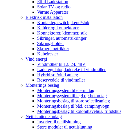
Elbil Ladestation
Solar TV og radio
Varme Apparater
Elektrisk installation
Kontakter, switch, tænd/sluk
Kabler og konnektorer
Konnektorer, klemmer, stik
Sikringer, automatsikringer
Sikringsholder
Skruer, møtrikker
Kabelrester
Vind energi
Vindmøller til 12, 24, 48V
Laderegulator, laderelæ til vindmøller
Hybrid sol/vind anlæg
Reservedele til vindmøller
Monterings beslag
Monteringssystem til eternit tag
Monteringssystem til tegl og beton tag
Monteringsbeslag til store solcelleanlæg
Monteringsbeslag til båd, campingvogn
Monteringsbeslag til kolonihavehus, fritidshus
Nettilsluttede anlæg
Inverter til nettilslutning
Store moduler til nettilslutning