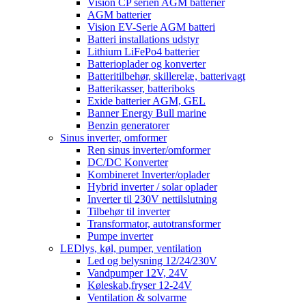
Vision CP serien AGM batterier
AGM batterier
Vision EV-Serie AGM batteri
Batteri installations udstyr
Lithium LiFePo4 batterier
Batterioplader og konverter
Batteritilbehør, skillerelæ, batterivagt
Batterikasser, batteriboks
Exide batterier AGM, GEL
Banner Energy Bull marine
Benzin generatorer
Sinus inverter, omformer
Ren sinus inverter/omformer
DC/DC Konverter
Kombineret Inverter/oplader
Hybrid inverter / solar oplader
Inverter til 230V nettilslutning
Tilbehør til inverter
Transformator, autotransformer
Pumpe inverter
LEDlys, køl, pumper, ventilation
Led og belysning 12/24/230V
Vandpumper 12V, 24V
Køleskab,fryser 12-24V
Ventilation & solvarme