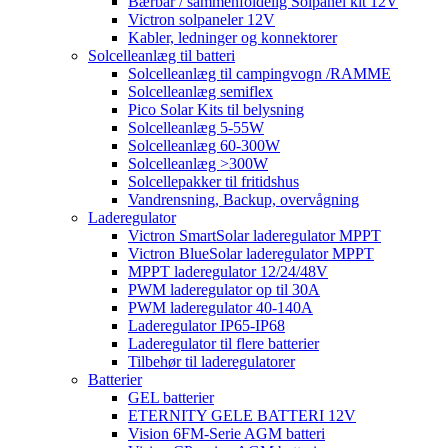
Bærbar / sammenfoldelig Solpanel kit 12V
Victron solpaneler 12V
Kabler, ledninger og konnektorer
Solcelleanlæg til batteri
Solcelleanlæg til campingvogn /RAMME
Solcelleanlæg semiflex
Pico Solar Kits til belysning
Solcelleanlæg 5-55W
Solcelleanlæg 60-300W
Solcelleanlæg >300W
Solcellepakker til fritidshus
Vandrensning, Backup, overvågning
Laderegulator
Victron SmartSolar laderegulator MPPT
Victron BlueSolar laderegulator MPPT
MPPT laderegulator 12/24/48V
PWM laderegulator op til 30A
PWM laderegulator 40-140A
Laderegulator IP65-IP68
Laderegulator til flere batterier
Tilbehør til laderegulatorer
Batterier
GEL batterier
ETERNITY GELE BATTERI 12V
Vision 6FM-Serie AGM batteri