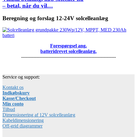
– betal, når du vil…
Beregning og forslag 12-24V solcelleanlæg
Forespørgsel ang.
batteridrevet solcelleanlæg.
--------------------------------------------------------------
Service og support:
Kontakt os
Indkøbskurv
Kasse/Checkout
Min conto
Tilbud
Dimensionering af 12V solcelleanlæg
Kabeldimensionering
Off-grid diagrammer