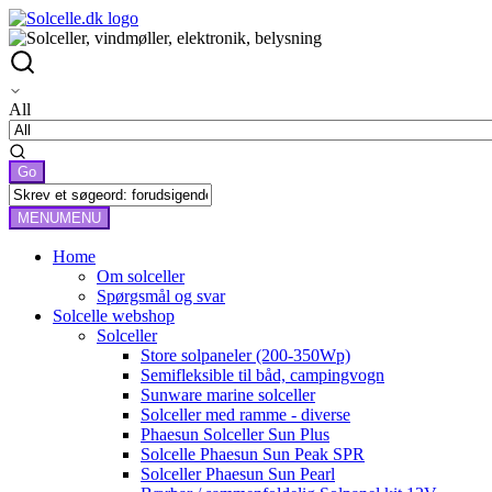
All
MENU
MENU
Home
Om solceller
Spørgsmål og svar
Solcelle webshop
Solceller
Store solpaneler (200-350Wp)
Semifleksible til båd, campingvogn
Sunware marine solceller
Solceller med ramme - diverse
Phaesun Solceller Sun Plus
Solcelle Phaesun Sun Peak SPR
Solceller Phaesun Sun Pearl