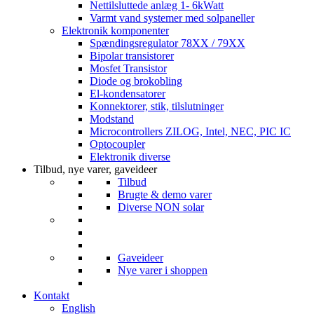
Nettilsluttede anlæg 1- 6kWatt
Varmt vand systemer med solpaneller
Elektronik komponenter
Spændingsregulator 78XX / 79XX
Bipolar transistorer
Mosfet Transistor
Diode og brokobling
El-kondensatorer
Konnektorer, stik, tilslutninger
Modstand
Microcontrollers ZILOG, Intel, NEC, PIC IC
Optocoupler
Elektronik diverse
Tilbud, nye varer, gaveideer
Tilbud
Brugte & demo varer
Diverse NON solar
Gaveideer
Nye varer i shoppen
Kontakt
English