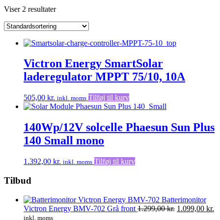
Viser 2 resultater
Victron Energy SmartSolar
laderegulator MPPT 75/10, 10A
505,00
kr.
Tilføj til kurv
inkl. moms
140Wp/12V solcelle Phaesun Sun Plus
140 Small mono
1.392,00
kr.
Tilføj til kurv
inkl. moms
Tilbud
Batterimonitor
Den
D
Victron Energy BMV-702 Grå front
1.299,00
kr.
1.099,00
kr.
oprindelige
ak
inkl. moms