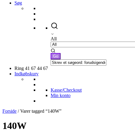
Søg
All
Ring 41 67 44 67
Indkøbskurv
Kasse/Checkout
Min konto
Forside
/ Varer tagged “140W”
140W