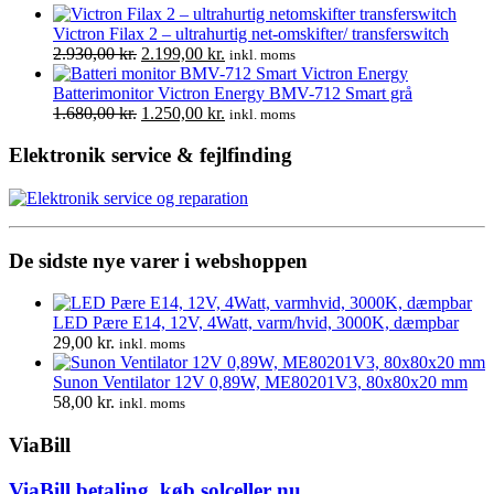
pris
pr
var:
er
Victron Filax 2 – ultrahurtig net-omskifter/ transferswitch
Den
Den
1.299,00 kr..
1.
2.930,00
kr.
2.199,00
kr.
inkl. moms
oprindelige
aktuelle
pris
pris
Batterimonitor Victron Energy BMV-712 Smart grå
var:
Den
er:
Den
1.680,00
kr.
1.250,00
kr.
inkl. moms
2.930,00 kr..
oprindelige
2.199,00 kr..
aktuelle
pris
pris
Elektronik service & fejlfinding
var:
er:
1.680,00 kr..
1.250,00 kr..
De sidste nye varer i webshoppen
LED Pære E14, 12V, 4Watt, varm/hvid, 3000K, dæmpbar
29,00
kr.
inkl. moms
Sunon Ventilator 12V 0,89W, ME80201V3, 80x80x20 mm
58,00
kr.
inkl. moms
ViaBill
ViaBill betaling, køb solceller nu