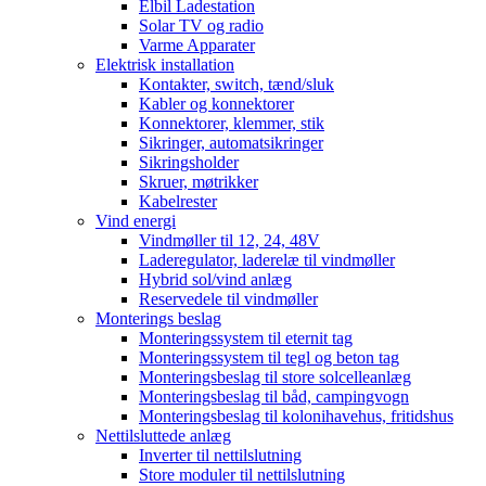
Elbil Ladestation
Solar TV og radio
Varme Apparater
Elektrisk installation
Kontakter, switch, tænd/sluk
Kabler og konnektorer
Konnektorer, klemmer, stik
Sikringer, automatsikringer
Sikringsholder
Skruer, møtrikker
Kabelrester
Vind energi
Vindmøller til 12, 24, 48V
Laderegulator, laderelæ til vindmøller
Hybrid sol/vind anlæg
Reservedele til vindmøller
Monterings beslag
Monteringssystem til eternit tag
Monteringssystem til tegl og beton tag
Monteringsbeslag til store solcelleanlæg
Monteringsbeslag til båd, campingvogn
Monteringsbeslag til kolonihavehus, fritidshus
Nettilsluttede anlæg
Inverter til nettilslutning
Store moduler til nettilslutning