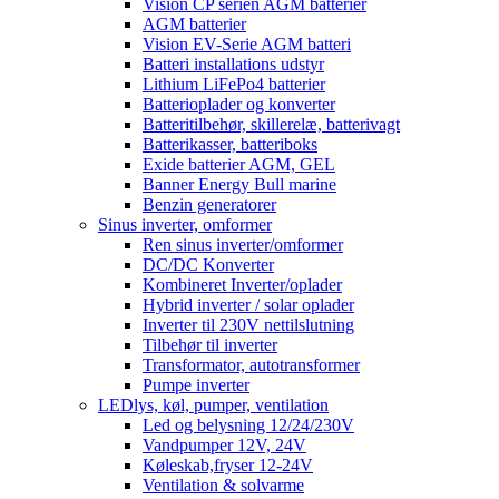
Vision CP serien AGM batterier
AGM batterier
Vision EV-Serie AGM batteri
Batteri installations udstyr
Lithium LiFePo4 batterier
Batterioplader og konverter
Batteritilbehør, skillerelæ, batterivagt
Batterikasser, batteriboks
Exide batterier AGM, GEL
Banner Energy Bull marine
Benzin generatorer
Sinus inverter, omformer
Ren sinus inverter/omformer
DC/DC Konverter
Kombineret Inverter/oplader
Hybrid inverter / solar oplader
Inverter til 230V nettilslutning
Tilbehør til inverter
Transformator, autotransformer
Pumpe inverter
LEDlys, køl, pumper, ventilation
Led og belysning 12/24/230V
Vandpumper 12V, 24V
Køleskab,fryser 12-24V
Ventilation & solvarme