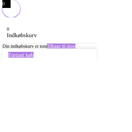
0
0
Indkøbskurv
Din indkøbskurv er tom
Tilbage til shop
Fortsæt køb