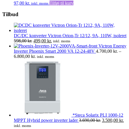
97,00
kr.
Tilføj til kurv
inkl. moms
Tilbud
DC/DC konverter Victron Orion-Tr 12/12, 9A, 110W, isoleret
Den
Den
598,00
kr.
499,00
kr.
inkl. moms
oprindelige
aktuelle
Victron Energy
pris
pris
Inverter Phoenix Smart 2000 VA 12-24-48V
4.700,00
kr.
–
var:
Prisinterval:
er:
6.800,00
kr.
inkl. moms
598,00 kr..
4.700,00 kr.
499,00 kr..
til
6.800,00 kr.
*Steca Solarix PLI 1000-12
Den
De
MPPT Hybrid power inverter lader
3.690,00
kr.
3.500,00
kr.
oprindelige
akt
inkl. moms