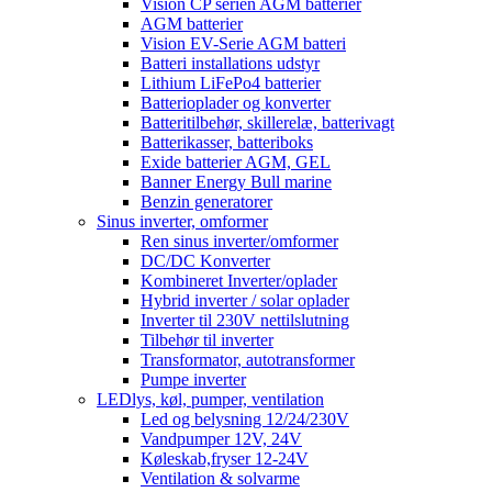
Vision CP serien AGM batterier
AGM batterier
Vision EV-Serie AGM batteri
Batteri installations udstyr
Lithium LiFePo4 batterier
Batterioplader og konverter
Batteritilbehør, skillerelæ, batterivagt
Batterikasser, batteriboks
Exide batterier AGM, GEL
Banner Energy Bull marine
Benzin generatorer
Sinus inverter, omformer
Ren sinus inverter/omformer
DC/DC Konverter
Kombineret Inverter/oplader
Hybrid inverter / solar oplader
Inverter til 230V nettilslutning
Tilbehør til inverter
Transformator, autotransformer
Pumpe inverter
LEDlys, køl, pumper, ventilation
Led og belysning 12/24/230V
Vandpumper 12V, 24V
Køleskab,fryser 12-24V
Ventilation & solvarme