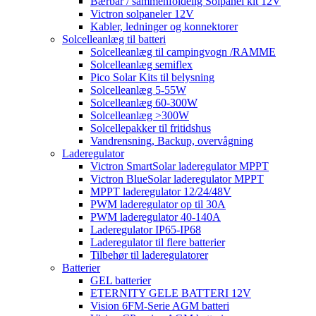
Bærbar / sammenfoldelig Solpanel kit 12V
Victron solpaneler 12V
Kabler, ledninger og konnektorer
Solcelleanlæg til batteri
Solcelleanlæg til campingvogn /RAMME
Solcelleanlæg semiflex
Pico Solar Kits til belysning
Solcelleanlæg 5-55W
Solcelleanlæg 60-300W
Solcelleanlæg >300W
Solcellepakker til fritidshus
Vandrensning, Backup, overvågning
Laderegulator
Victron SmartSolar laderegulator MPPT
Victron BlueSolar laderegulator MPPT
MPPT laderegulator 12/24/48V
PWM laderegulator op til 30A
PWM laderegulator 40-140A
Laderegulator IP65-IP68
Laderegulator til flere batterier
Tilbehør til laderegulatorer
Batterier
GEL batterier
ETERNITY GELE BATTERI 12V
Vision 6FM-Serie AGM batteri