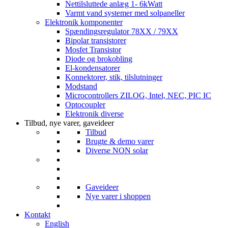
Nettilsluttede anlæg 1- 6kWatt
Varmt vand systemer med solpaneller
Elektronik komponenter
Spændingsregulator 78XX / 79XX
Bipolar transistorer
Mosfet Transistor
Diode og brokobling
El-kondensatorer
Konnektorer, stik, tilslutninger
Modstand
Microcontrollers ZILOG, Intel, NEC, PIC IC
Optocoupler
Elektronik diverse
Tilbud, nye varer, gaveideer
Tilbud
Brugte & demo varer
Diverse NON solar
Gaveideer
Nye varer i shoppen
Kontakt
English