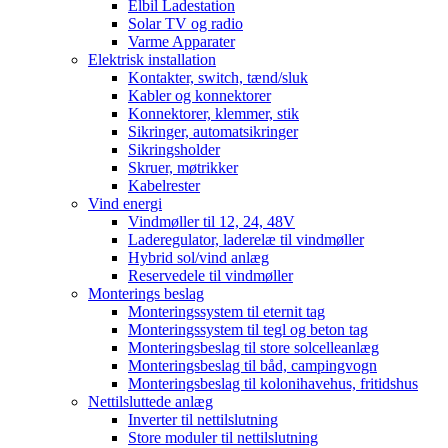
Elbil Ladestation
Solar TV og radio
Varme Apparater
Elektrisk installation
Kontakter, switch, tænd/sluk
Kabler og konnektorer
Konnektorer, klemmer, stik
Sikringer, automatsikringer
Sikringsholder
Skruer, møtrikker
Kabelrester
Vind energi
Vindmøller til 12, 24, 48V
Laderegulator, laderelæ til vindmøller
Hybrid sol/vind anlæg
Reservedele til vindmøller
Monterings beslag
Monteringssystem til eternit tag
Monteringssystem til tegl og beton tag
Monteringsbeslag til store solcelleanlæg
Monteringsbeslag til båd, campingvogn
Monteringsbeslag til kolonihavehus, fritidshus
Nettilsluttede anlæg
Inverter til nettilslutning
Store moduler til nettilslutning