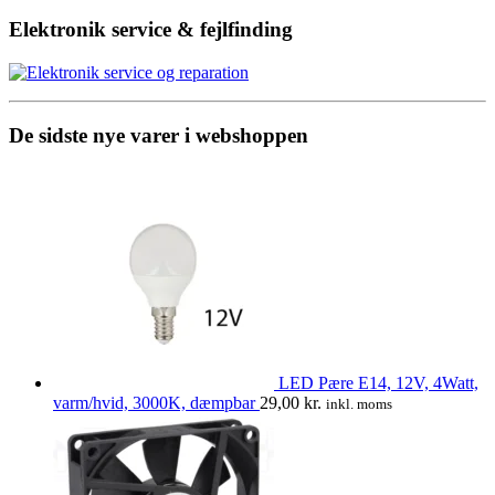
pris
pri
var:
er:
Elektronik service & fejlfinding
3.690,00 kr..
3.5
De sidste nye varer i webshoppen
LED Pære E14, 12V, 4Watt,
varm/hvid, 3000K, dæmpbar
29,00
kr.
inkl. moms