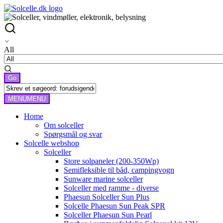
All
MENU
MENU
Home
Om solceller
Spørgsmål og svar
Solcelle webshop
Solceller
Store solpaneler (200-350Wp)
Semifleksible til båd, campingvogn
Sunware marine solceller
Solceller med ramme - diverse
Phaesun Solceller Sun Plus
Solcelle Phaesun Sun Peak SPR
Solceller Phaesun Sun Pearl