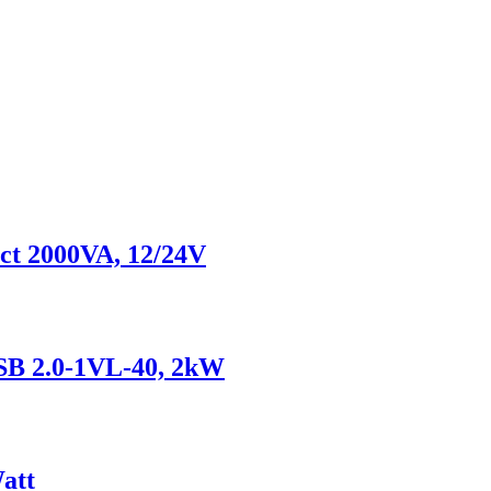
ct 2000VA, 12/24V
 SB 2.0-1VL-40, 2kW
.
derne
att
n