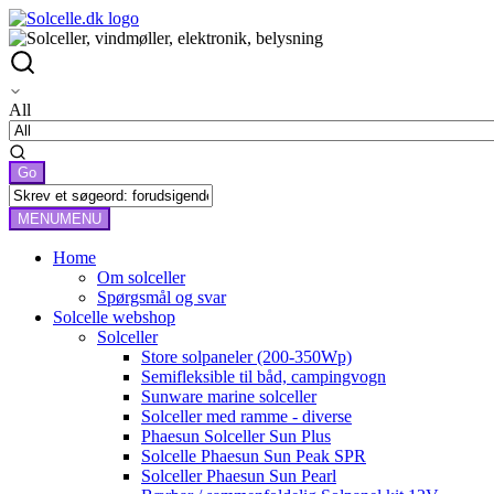
All
MENU
MENU
Home
Om solceller
Spørgsmål og svar
Solcelle webshop
Solceller
Store solpaneler (200-350Wp)
Semifleksible til båd, campingvogn
Sunware marine solceller
Solceller med ramme - diverse
Phaesun Solceller Sun Plus
Solcelle Phaesun Sun Peak SPR
Solceller Phaesun Sun Pearl