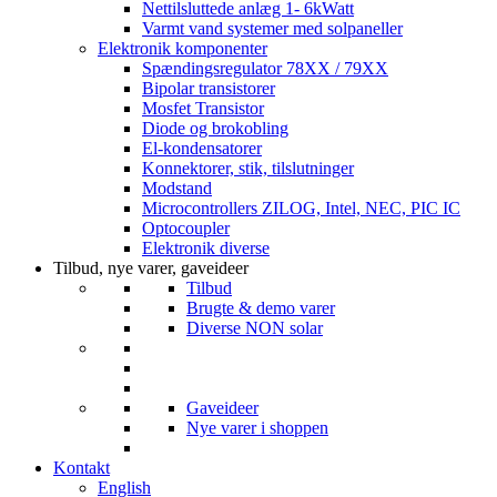
Nettilsluttede anlæg 1- 6kWatt
Varmt vand systemer med solpaneller
Elektronik komponenter
Spændingsregulator 78XX / 79XX
Bipolar transistorer
Mosfet Transistor
Diode og brokobling
El-kondensatorer
Konnektorer, stik, tilslutninger
Modstand
Microcontrollers ZILOG, Intel, NEC, PIC IC
Optocoupler
Elektronik diverse
Tilbud, nye varer, gaveideer
Tilbud
Brugte & demo varer
Diverse NON solar
Gaveideer
Nye varer i shoppen
Kontakt
English