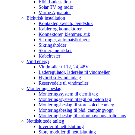
Elbil Ladestation
Solar TV og radio
Varme Apparater
Elektrisk installation
Kontakter, switch, tænd/sluk
Kabler og konnektorer
Konnektorer, klemmer, stik
Sikringer, automatsikringer
Sikringsholder
Skruer, møtrikker
Kabelrester
Vind energi
Vindmøller til 12, 24, 48V
Laderegulator, laderelæ til vindmøller
Hybrid sol/vind anlæg
Reservedele til vindmøller
Monterings beslag
Monteringssystem til eternit tag
Monteringssystem til tegl og beton tag
Monteringsbeslag til store solcelleanlæg
Monteringsbeslag til båd, campingvogn
Monteringsbeslag til kolonihavehus, fritidshus
Nettilsluttede anlæg
Inverter til nettilslutning
Store moduler til nettilslutning