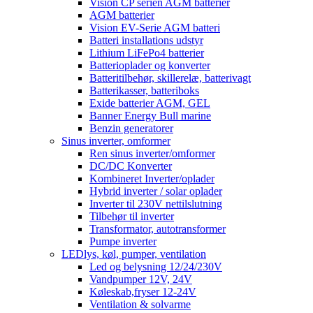
Vision CP serien AGM batterier
AGM batterier
Vision EV-Serie AGM batteri
Batteri installations udstyr
Lithium LiFePo4 batterier
Batterioplader og konverter
Batteritilbehør, skillerelæ, batterivagt
Batterikasser, batteriboks
Exide batterier AGM, GEL
Banner Energy Bull marine
Benzin generatorer
Sinus inverter, omformer
Ren sinus inverter/omformer
DC/DC Konverter
Kombineret Inverter/oplader
Hybrid inverter / solar oplader
Inverter til 230V nettilslutning
Tilbehør til inverter
Transformator, autotransformer
Pumpe inverter
LEDlys, køl, pumper, ventilation
Led og belysning 12/24/230V
Vandpumper 12V, 24V
Køleskab,fryser 12-24V
Ventilation & solvarme