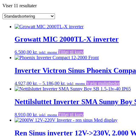
Viser 11 resultater
Growatt MIC 2000TL-X inverter
6.500,00
kr.
Tilføj til kurv
inkl. moms
Inverter Victron Sinus Phoenix Compa
Prisinterval:
Dette
4.927,00
kr.
–
5.186,00
kr.
Vælg muligheder
inkl. moms
4.927,00 kr.
vare
til
har
5.186,00 kr.
flere
Nettilsluttet Inverter SMA Sunny Boy
varianter
Mulighe
8.910,00
kr.
Tilføj til kurv
inkl. moms
kan
vælges
på
Ren Sinus inverter 12V->230V, 2.000 W
vareside