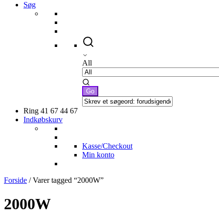
Søg
All
Ring 41 67 44 67
Indkøbskurv
Kasse/Checkout
Min konto
Forside
/ Varer tagged “2000W”
2000W