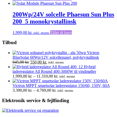
200Wp/24V solcelle Phaesun Sun Plus
200_5 monokrystallinsk
1.999,00
kr.
Tilføj til kurv
inkl. moms
Tilbud
Victron
BlueSolar 60Wp/12V solcellepanel, polykrystallinsk
Den
Den
645,00
kr.
550,00
kr.
inkl. moms
oprindelige
aktuelle
Hybrid
pris
pris
laderegulator All Round 400-3000W til vindmøller
var:
er:
Prisinterval:
1.999,00
kr.
–
11.310,00
kr.
inkl. moms
645,00 kr..
550,00 kr..
1.999,00 kr.
til
Victron MPPT smartsolar laderegulator 150/60, 150V, 60A
Prisinterval:
11.310,00 kr.
3.390,00
kr.
–
4.769,00
kr.
inkl. moms
3.390,00 kr.
til
Elektronik service & fejlfinding
4.769,00 kr.