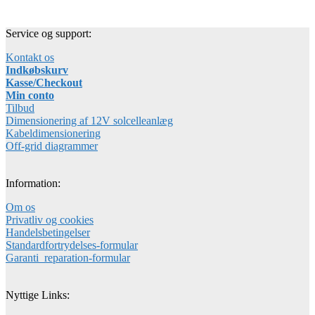
Service og support:
Kontakt os
Indkøbskurv
Kasse/Checkout
Min conto
Tilbud
Dimensionering af 12V solcelleanlæg
Kabeldimensionering
Off-grid diagrammer
Information:
Om os
Privatliv og cookies
Handelsbetingelser
Standardfortrydelses-formular
Garanti_reparation-formular
Nyttige Links: