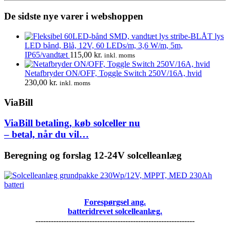
De sidste nye varer i webshoppen
LED bånd, Blå, 12V, 60 LEDs/m, 3,6 W/m, 5m,
IP65/vandtæt
115,00
kr.
inkl. moms
Netafbryder ON/OFF, Toggle Switch 250V/16A, hvid
230,00
kr.
inkl. moms
ViaBill
ViaBill betaling, køb solceller nu
– betal, når du vil…
Beregning og forslag 12-24V solcelleanlæg
Forespørgsel ang.
batteridrevet solcelleanlæg.
--------------------------------------------------------------