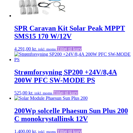
SPR Caravan Kit Solar Peak MPPT
SMS15 170 W/12V
4.291,00
kr.
Tilføj til kurv
inkl. moms
Strømforsyning SP200 +24V/8,4A
200W PFC SW-MODE PS
525,00
kr.
Tilføj til kurv
inkl. moms
200Wp solcelle Phaesun Sun Plus 200
C monokrystallinsk 12V
1.400,00
kr.
Tilføj til kurv
inkl. moms