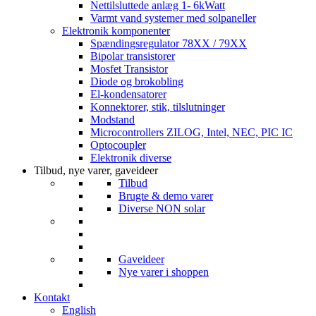
Nettilsluttede anlæg 1- 6kWatt
Varmt vand systemer med solpaneller
Elektronik komponenter
Spændingsregulator 78XX / 79XX
Bipolar transistorer
Mosfet Transistor
Diode og brokobling
El-kondensatorer
Konnektorer, stik, tilslutninger
Modstand
Microcontrollers ZILOG, Intel, NEC, PIC IC
Optocoupler
Elektronik diverse
Tilbud, nye varer, gaveideer
Tilbud
Brugte & demo varer
Diverse NON solar
Gaveideer
Nye varer i shoppen
Kontakt
English