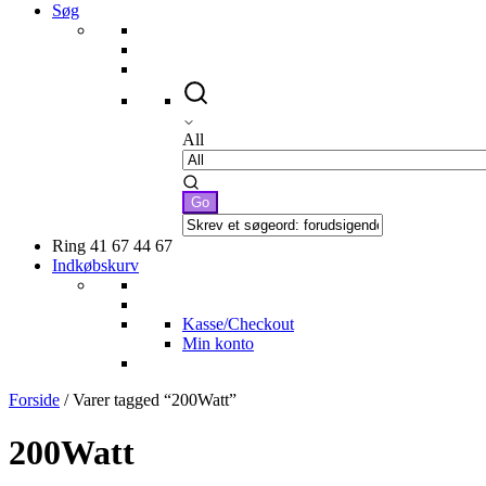
Søg
All
Ring 41 67 44 67
Indkøbskurv
Kasse/Checkout
Min konto
Forside
/ Varer tagged “200Watt”
200Watt