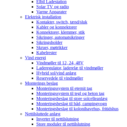
Elbil Ladestation
Solar TV og radio
Varme Apparater
Elektrisk installation
Kontakter, switch, tænd/sluk
Kabler og konnektorer
Konnektorer, klemmer, stik
Sikringer, automatsikringer
Sikringsholder
Skruer, møtrikker
Kabelrester
Vind energi
Vindmøller til 12, 24, 48V
Laderegulator, laderelæ til vindmøller
Hybrid sol/vind anlæg
Reservedele til vindmøller
Monterings beslag
Monteringssystem til eternit tag
Monteringssystem til tegl og beton tag
Monteringsbeslag til store solcelleanlæg
Monteringsbeslag til båd, campingvogn
Monteringsbeslag til kolonihavehus, fritidshus
Nettilsluttede anlæg
Inverter til nettilslutning
Store moduler til nettilslutning