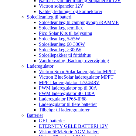
Bærbar / sammenfoldelig Solpanel kit 12V
Victron solpaneler 12V
Kabler, ledninger og konnektorer
Solcelleanlæg til batteri
Solcelleanlæg til campingvogn /RAMME
Solcelleanlæg semiflex
Pico Solar Kits til belysning
Solcelleanlæg 5-55W
Solcelleanlæg 60-300W
Solcelleanlæg >300W
Solcellepakker til fritidshus
Vandrensning, Backup, overvågning
Laderegulator
Victron SmartSolar laderegulator MPPT
Victron BlueSolar laderegulator MPPT
MPPT laderegulator 12/24/48V
PWM laderegulator op til 30A
PWM laderegulator 40-140A
Laderegulator IP65-IP68
Laderegulator til flere batterier
Tilbehør til laderegulatorer
Batterier
GEL batterier
ETERNITY GELE BATTERI 12V
Vision 6FM-Serie AGM batteri