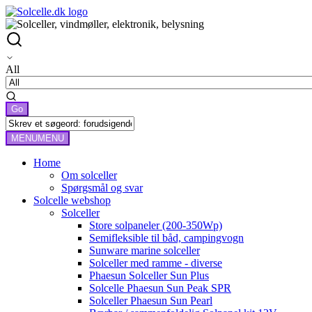
All
MENU
MENU
Home
Om solceller
Spørgsmål og svar
Solcelle webshop
Solceller
Store solpaneler (200-350Wp)
Semifleksible til båd, campingvogn
Sunware marine solceller
Solceller med ramme - diverse
Phaesun Solceller Sun Plus
Solcelle Phaesun Sun Peak SPR
Solceller Phaesun Sun Pearl