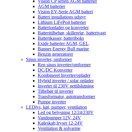
Vision CP serien AGM batterier
AGM batterier
Vision EV-Serie AGM batteri
Batteri installations udstyr
Lithium LiFePo4 batterier
Batterioplader og konverter
Batteritilbehør, skillerelæ, batterivagt
Batterikasser, batteriboks
Exide batterier AGM, GEL
Banner Energy Bull marine
Benzin generatorer
Sinus inverter, omformer
Ren sinus inverter/omformer
DC/DC Konverter
Kombineret Inverter/oplader
Hybrid inverter / solar oplader
Inverter til 230V nettilslutning
Tilbehør til inverter
Transformator, autotransformer
Pumpe inverter
LEDlys, køl, pumper, ventilation
Led og belysning 12/24/230V
Vandpumper 12V, 24V
Køleskab,fryser 12-24V
Ventilation & solvarme