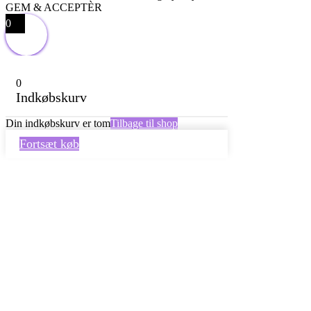
GEM & ACCEPTÈR
0
0
Indkøbskurv
Din indkøbskurv er tom
Tilbage til shop
Fortsæt køb