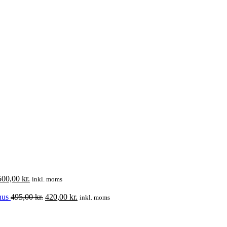
n
Den
500,00
kr.
inkl. moms
rindelige
aktuelle
s
pris
Den
Den
hus
495,00
kr.
420,00
kr.
inkl. moms
:
er:
oprindelige
aktuelle
690,00 kr..
3.500,00 kr..
pris
pris
var:
er: