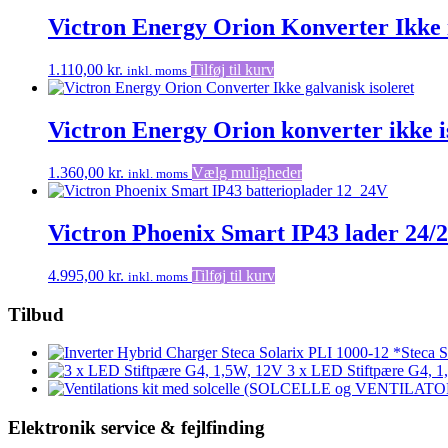
Victron Energy Orion Konverter Ikke i
1.110,00
kr.
Tilføj til kurv
inkl. moms
Victron Energy Orion konverter ikke i
Dette
1.360,00
kr.
Vælg muligheder
inkl. moms
vare
har
flere
Victron Phoenix Smart IP43 lader 24/
varianter.
Mulighederne
4.995,00
kr.
Tilføj til kurv
inkl. moms
kan
vælges
Tilbud
på
varesiden
*Steca S
3 x LED Stiftpære G4, 
Elektronik service & fejlfinding