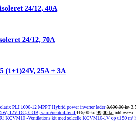
soleret 24/12, 40A
soleret 24/12, 70A
25 (1+1)24V, 25A + 3A
De
olarix PLI 1000-12 MPPT Hybrid power inverter lader
3.690,00
kr.
3.
Den
Den
op
1,5W, 12V DC, COB, varm/neutral-hvid
116,00
kr.
99,00
kr.
inkl. moms
oprindelige
aktuelle
pri
-Ventilations kit med solcelle KCVM10-1V op til 50 m² 
pris
pris
var
var:
er:
3.
116,00 kr..
99,00 kr..