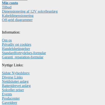
Min conto
Tilbud
Dimensionering af 12V solcelleanlæg
Kabeldimensionering
Off-grid diagrammer
Information:
Om os
Privatliv og cookies
Handelsbetingelser
Standardfortrydelses-formular
Garanti_reparation-formular
Nyttige Links:
Sidste Nyhedsbrev
Diverse Links
Nettilsluttet anlæg
Batteridrevet anlæg
Solceller priser
Events
Producenter
Gaveideer