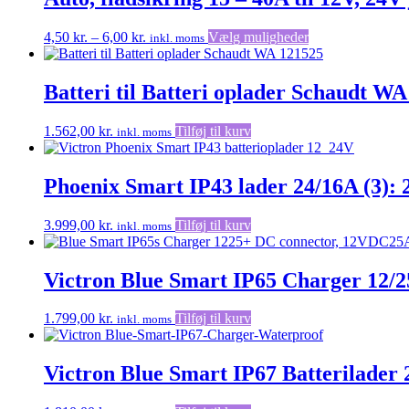
Prisinterval:
Dette
4,50
kr.
–
6,00
kr.
Vælg muligheder
inkl. moms
4,50 kr.
vare
til
har
6,00 kr.
flere
Batteri til Batteri oplader Schaudt W
varianter.
Mulighederne
1.562,00
kr.
Tilføj til kurv
inkl. moms
kan
vælges
på
Phoenix Smart IP43 lader 24/16A (3): 
varesiden
3.999,00
kr.
Tilføj til kurv
inkl. moms
Victron Blue Smart IP65 Charger 12/
1.799,00
kr.
Tilføj til kurv
inkl. moms
Victron Blue Smart IP67 Batterilader