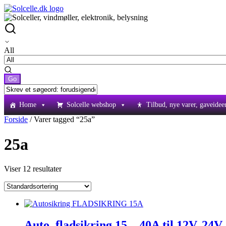
All
Home
Solcelle webshop
Tilbud, nye varer, gaveidee
Forside
/ Varer tagged “25a”
25a
Viser 12 resultater
Auto, fladsikring 15 – 40A til 12V, 24