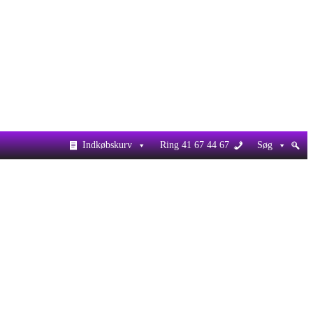
Indkøbskurv
Ring 41 67 44 67
Søg