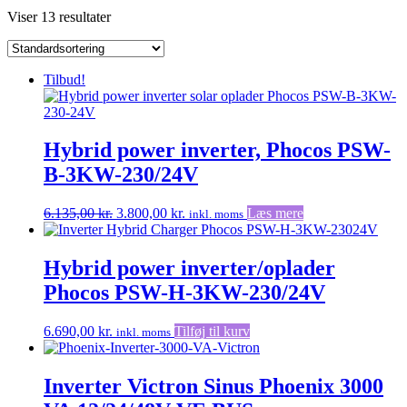
Viser 13 resultater
Tilbud!
Hybrid power inverter, Phocos PSW-
B-3KW-230/24V
Den
Den
6.135,00
kr.
3.800,00
kr.
Læs mere
inkl. moms
oprindelige
aktuelle
pris
pris
var:
er:
Hybrid power inverter/oplader
6.135,00 kr..
3.800,00 kr..
Phocos PSW-H-3KW-230/24V
6.690,00
kr.
Tilføj til kurv
inkl. moms
Inverter Victron Sinus Phoenix 3000