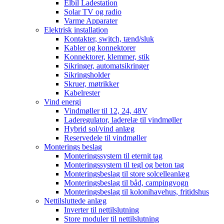
Elbil Ladestation
Solar TV og radio
Varme Apparater
Elektrisk installation
Kontakter, switch, tænd/sluk
Kabler og konnektorer
Konnektorer, klemmer, stik
Sikringer, automatsikringer
Sikringsholder
Skruer, møtrikker
Kabelrester
Vind energi
Vindmøller til 12, 24, 48V
Laderegulator, laderelæ til vindmøller
Hybrid sol/vind anlæg
Reservedele til vindmøller
Monterings beslag
Monteringssystem til eternit tag
Monteringssystem til tegl og beton tag
Monteringsbeslag til store solcelleanlæg
Monteringsbeslag til båd, campingvogn
Monteringsbeslag til kolonihavehus, fritidshus
Nettilsluttede anlæg
Inverter til nettilslutning
Store moduler til nettilslutning