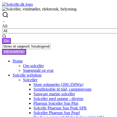
All
MENU
MENU
Home
Om solceller
Spørgsmål og svar
Solcelle webshop
Solceller
Store solpaneler (200-350Wp)
Semifleksible til båd, campingvogn
Sunware marine solceller
Solceller med ramme - diverse
Phaesun Solceller Sun Plus
Solcelle Phaesun Sun Peak SPR
Solceller Phaesun Sun Pearl