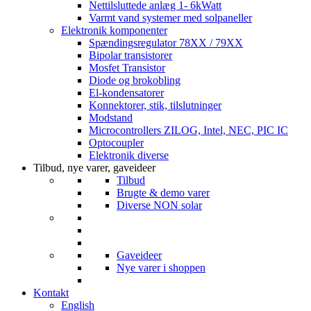
Nettilsluttede anlæg 1- 6kWatt
Varmt vand systemer med solpaneller
Elektronik komponenter
Spændingsregulator 78XX / 79XX
Bipolar transistorer
Mosfet Transistor
Diode og brokobling
El-kondensatorer
Konnektorer, stik, tilslutninger
Modstand
Microcontrollers ZILOG, Intel, NEC, PIC IC
Optocoupler
Elektronik diverse
Tilbud, nye varer, gaveideer
Tilbud
Brugte & demo varer
Diverse NON solar
Gaveideer
Nye varer i shoppen
Kontakt
English