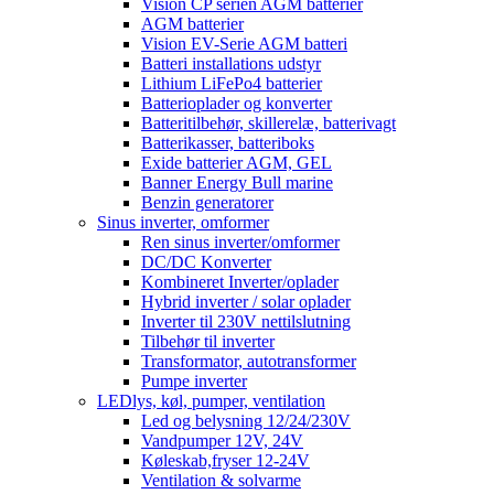
Vision CP serien AGM batterier
AGM batterier
Vision EV-Serie AGM batteri
Batteri installations udstyr
Lithium LiFePo4 batterier
Batterioplader og konverter
Batteritilbehør, skillerelæ, batterivagt
Batterikasser, batteriboks
Exide batterier AGM, GEL
Banner Energy Bull marine
Benzin generatorer
Sinus inverter, omformer
Ren sinus inverter/omformer
DC/DC Konverter
Kombineret Inverter/oplader
Hybrid inverter / solar oplader
Inverter til 230V nettilslutning
Tilbehør til inverter
Transformator, autotransformer
Pumpe inverter
LEDlys, køl, pumper, ventilation
Led og belysning 12/24/230V
Vandpumper 12V, 24V
Køleskab,fryser 12-24V
Ventilation & solvarme