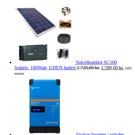
Solcelleanlæg SC100
Den
Den
Solarix, 100Watt, UDEN batteri
1.720,00
kr.
1.590,00
kr.
inkl.
oprindelige
aktuel
moms
pris
pris
var:
er:
1.720,00 kr..
1.590,
Victron Inverter / oplader