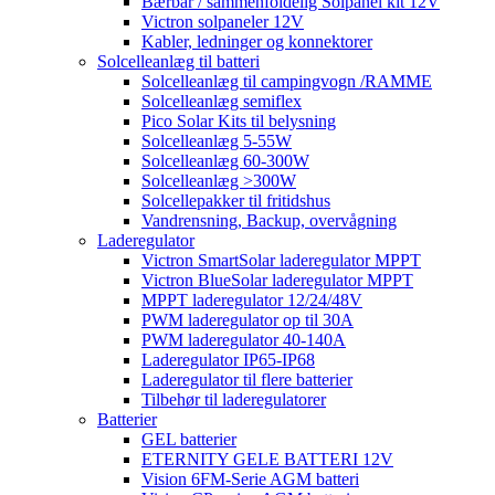
Bærbar / sammenfoldelig Solpanel kit 12V
Victron solpaneler 12V
Kabler, ledninger og konnektorer
Solcelleanlæg til batteri
Solcelleanlæg til campingvogn /RAMME
Solcelleanlæg semiflex
Pico Solar Kits til belysning
Solcelleanlæg 5-55W
Solcelleanlæg 60-300W
Solcelleanlæg >300W
Solcellepakker til fritidshus
Vandrensning, Backup, overvågning
Laderegulator
Victron SmartSolar laderegulator MPPT
Victron BlueSolar laderegulator MPPT
MPPT laderegulator 12/24/48V
PWM laderegulator op til 30A
PWM laderegulator 40-140A
Laderegulator IP65-IP68
Laderegulator til flere batterier
Tilbehør til laderegulatorer
Batterier
GEL batterier
ETERNITY GELE BATTERI 12V
Vision 6FM-Serie AGM batteri