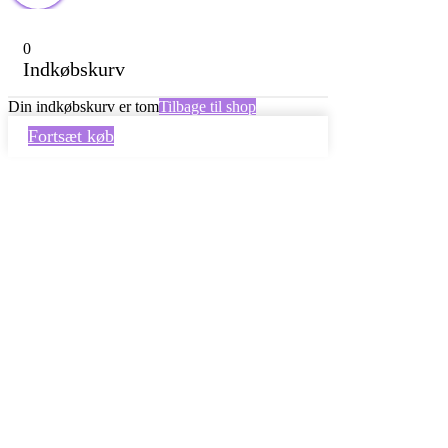
0
Indkøbskurv
Din indkøbskurv er tom
Tilbage til shop
Fortsæt køb