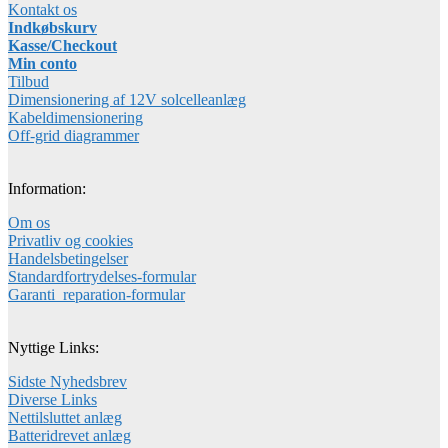
Kontakt os
Indkøbskurv
Kasse/Checkout
Min conto
Tilbud
Dimensionering af 12V solcelleanlæg
Kabeldimensionering
Off-grid diagrammer
Information:
Om os
Privatliv og cookies
Handelsbetingelser
Standardfortrydelses-formular
Garanti_reparation-formular
Nyttige Links:
Sidste Nyhedsbrev
Diverse Links
Nettilsluttet anlæg
Batteridrevet anlæg