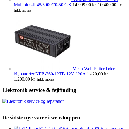
Den
De
Multiplus-II 48/5000/70-50 GX
14.999,00
kr.
10.400,00
kr.
oprindelige
aktu
inkl. moms
pris
pris
var:
er:
14.999,00 kr..
10.
Mean Well Batterilader,
blybatterier NPB-360-12TB 12V / 20A
1.420,00
kr.
Den
Den
1.200,00
kr.
inkl. moms
oprindelige
aktuelle
pris
pris
Elektronik service & fejlfinding
var:
er:
1.420,00 kr..
1.200,00 kr..
De sidste nye varer i webshoppen