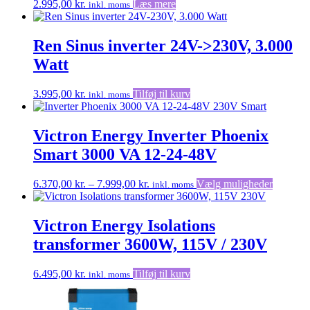
2.995,00
kr.
Læs mere
inkl. moms
Ren Sinus inverter 24V->230V, 3.000
Watt
3.995,00
kr.
Tilføj til kurv
inkl. moms
Victron Energy Inverter Phoenix
Smart 3000 VA 12-24-48V
Prisinterval:
Dette
6.370,00
kr.
–
7.999,00
kr.
Vælg muligheder
inkl. moms
6.370,00 kr.
vare
til
har
7.999,00 kr.
flere
Victron Energy Isolations
varianter
transformer 3600W, 115V / 230V
Mulighe
kan
vælges
6.495,00
kr.
Tilføj til kurv
inkl. moms
på
vareside