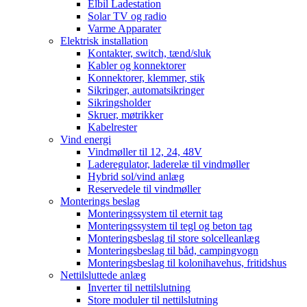
Elbil Ladestation
Solar TV og radio
Varme Apparater
Elektrisk installation
Kontakter, switch, tænd/sluk
Kabler og konnektorer
Konnektorer, klemmer, stik
Sikringer, automatsikringer
Sikringsholder
Skruer, møtrikker
Kabelrester
Vind energi
Vindmøller til 12, 24, 48V
Laderegulator, laderelæ til vindmøller
Hybrid sol/vind anlæg
Reservedele til vindmøller
Monterings beslag
Monteringssystem til eternit tag
Monteringssystem til tegl og beton tag
Monteringsbeslag til store solcelleanlæg
Monteringsbeslag til båd, campingvogn
Monteringsbeslag til kolonihavehus, fritidshus
Nettilsluttede anlæg
Inverter til nettilslutning
Store moduler til nettilslutning