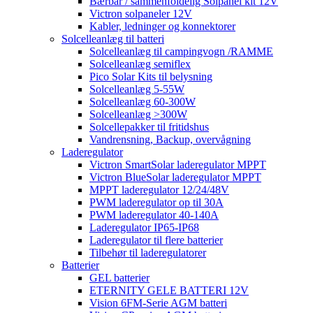
Bærbar / sammenfoldelig Solpanel kit 12V
Victron solpaneler 12V
Kabler, ledninger og konnektorer
Solcelleanlæg til batteri
Solcelleanlæg til campingvogn /RAMME
Solcelleanlæg semiflex
Pico Solar Kits til belysning
Solcelleanlæg 5-55W
Solcelleanlæg 60-300W
Solcelleanlæg >300W
Solcellepakker til fritidshus
Vandrensning, Backup, overvågning
Laderegulator
Victron SmartSolar laderegulator MPPT
Victron BlueSolar laderegulator MPPT
MPPT laderegulator 12/24/48V
PWM laderegulator op til 30A
PWM laderegulator 40-140A
Laderegulator IP65-IP68
Laderegulator til flere batterier
Tilbehør til laderegulatorer
Batterier
GEL batterier
ETERNITY GELE BATTERI 12V
Vision 6FM-Serie AGM batteri