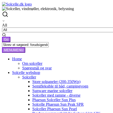
All
MENU
MENU
Home
Om solceller
Spørgsmål og svar
Solcelle webshop
Solceller
Store solpaneler (200-350Wp)
Semifleksible til båd, campingvogn
Sunware marine solceller
Solceller med ramme - diverse
Phaesun Solceller Sun Plus
Solcelle Phaesun Sun Peak SPR
Solceller Phaesun Sun Pearl