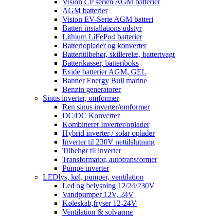
Vision CP serien AGM batterier
AGM batterier
Vision EV-Serie AGM batteri
Batteri installations udstyr
Lithium LiFePo4 batterier
Batterioplader og konverter
Batteritilbehør, skillerelæ, batterivagt
Batterikasser, batteriboks
Exide batterier AGM, GEL
Banner Energy Bull marine
Benzin generatorer
Sinus inverter, omformer
Ren sinus inverter/omformer
DC/DC Konverter
Kombineret Inverter/oplader
Hybrid inverter / solar oplader
Inverter til 230V nettilslutning
Tilbehør til inverter
Transformator, autotransformer
Pumpe inverter
LEDlys, køl, pumper, ventilation
Led og belysning 12/24/230V
Vandpumper 12V, 24V
Køleskab,fryser 12-24V
Ventilation & solvarme