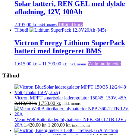
Solar batteri, REN GEL med dybde
afladning, 12V, 100Ah
2.195,00
kr.
Tilføj til kurv
inkl. moms
Tilbud!
Victron Energy Lithium SuperPack
batteri med Integreret BMS
Prisinterval:
Dette
1.615,00
kr.
–
11.799,00
kr.
Vælg muligheder
inkl. moms
1.615,00 kr.
vare
til
har
Tilbud
11.799,00 kr.
flere
variante
Muligh
kan
Victron MPPT smartsolar laderegulator 150/45, 150V, 45A
vælges
Den
Den
2.112,00
kr.
1.753,00
kr.
inkl. moms
på
oprindelige
aktuelle
varesid
pris
pris
var:
er:
Mean Well Batterilader, blybatterier NPB-360-12TB 12V /
2.112,00 kr..
Den
1.753,00 kr..
Den
20A
1.420,00
kr.
1.200,00
kr.
inkl. moms
oprindelige
aktuelle
Victron