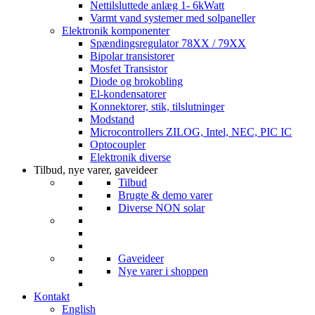
Nettilsluttede anlæg 1- 6kWatt
Varmt vand systemer med solpaneller
Elektronik komponenter
Spændingsregulator 78XX / 79XX
Bipolar transistorer
Mosfet Transistor
Diode og brokobling
El-kondensatorer
Konnektorer, stik, tilslutninger
Modstand
Microcontrollers ZILOG, Intel, NEC, PIC IC
Optocoupler
Elektronik diverse
Tilbud, nye varer, gaveideer
Tilbud
Brugte & demo varer
Diverse NON solar
Gaveideer
Nye varer i shoppen
Kontakt
English