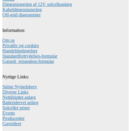
Dimensionering af 12V solcelleanlæg
Kabeldimensionering
Off-grid diagrammer
Information:
Om os
Privatliv og cookies
Handelsbetingelser
Standardfortrydelses-formular
Garanti_reparation-formular
Nyttige Links:
Sidste Nyhedsbrev
Diverse Links
Nettilsluttet anlæg
Batteridrevet anlæg
Solceller priser
Events
Producenter
Gaveideer