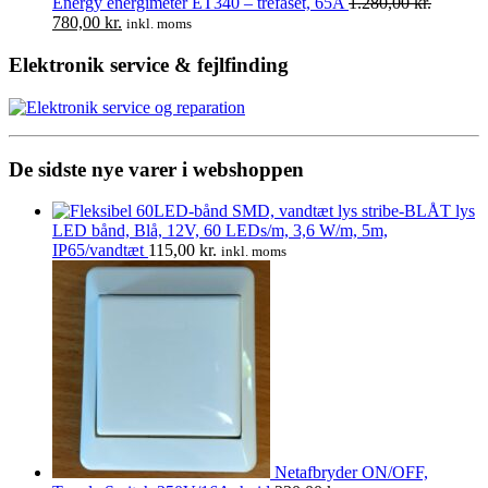
pris
pris
Energy energimeter ET340 – trefaset, 65A
1.280,00
kr.
Den
Den
var:
er:
780,00
kr.
inkl. moms
oprindelige
aktuelle
1.420,00 kr..
1.200,00 kr..
pris
pris
Elektronik service & fejlfinding
var:
er:
1.280,00 kr..
780,00 kr..
De sidste nye varer i webshoppen
LED bånd, Blå, 12V, 60 LEDs/m, 3,6 W/m, 5m,
IP65/vandtæt
115,00
kr.
inkl. moms
Netafbryder ON/OFF,