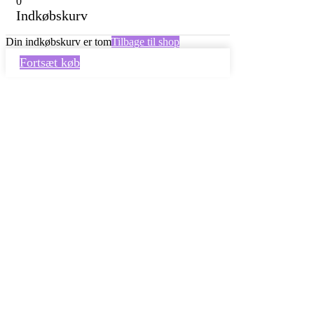
0
Indkøbskurv
Din indkøbskurv er tom
Tilbage til shop
Fortsæt køb