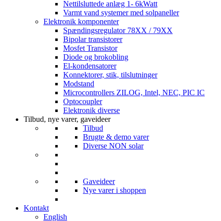
Nettilsluttede anlæg 1- 6kWatt
Varmt vand systemer med solpaneller
Elektronik komponenter
Spændingsregulator 78XX / 79XX
Bipolar transistorer
Mosfet Transistor
Diode og brokobling
El-kondensatorer
Konnektorer, stik, tilslutninger
Modstand
Microcontrollers ZILOG, Intel, NEC, PIC IC
Optocoupler
Elektronik diverse
Tilbud, nye varer, gaveideer
Tilbud
Brugte & demo varer
Diverse NON solar
Gaveideer
Nye varer i shoppen
Kontakt
English