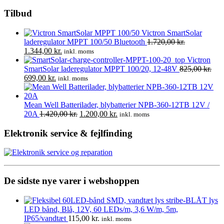
814,00 kr.
vare
til
har
Tilbud
1.410,00 kr.
flere
varianter.
Victron SmartSolar
Mulighede
laderegulator MPPT 100/50 Bluetooth
1.720,00
kr.
kan
Den
Den
1.344,00
kr.
inkl. moms
vælges
oprindelige
aktuelle
Victron
på
pris
pris
SmartSolar laderegulator MPPT 100/20, 12-48V
825,00
kr.
varesiden
var:
Den
Den
er:
699,00
kr.
inkl. moms
1.720,00 kr..
oprindelige
aktuelle
1.344,00 kr..
pris
pris
var:
er:
Mean Well Batterilader, blybatterier NPB-360-12TB 12V /
825,00 kr..
699,00 kr..
Den
Den
20A
1.420,00
kr.
1.200,00
kr.
inkl. moms
oprindelige
aktuelle
pris
pris
Elektronik service & fejlfinding
var:
er:
1.420,00 kr..
1.200,00 kr..
De sidste nye varer i webshoppen
LED bånd, Blå, 12V, 60 LEDs/m, 3,6 W/m, 5m,
IP65/vandtæt
115,00
kr.
inkl. moms