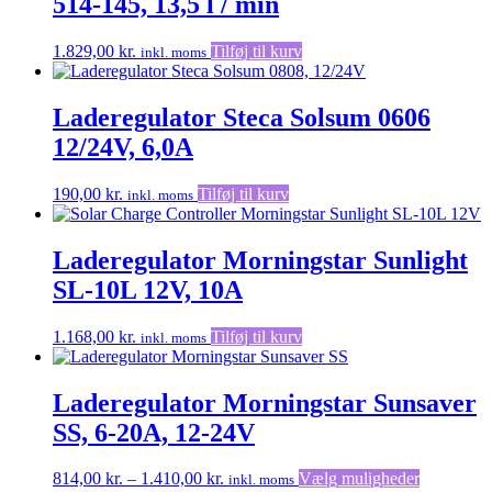
514-145, 13,5 l / min
1.829,00
kr.
Tilføj til kurv
inkl. moms
Laderegulator Steca Solsum 0606
12/24V, 6,0A
190,00
kr.
Tilføj til kurv
inkl. moms
Laderegulator Morningstar Sunlight
SL-10L 12V, 10A
1.168,00
kr.
Tilføj til kurv
inkl. moms
Laderegulator Morningstar Sunsaver
SS, 6-20A, 12-24V
Prisinterval:
Dette
814,00
kr.
–
1.410,00
kr.
Vælg muligheder
inkl. moms