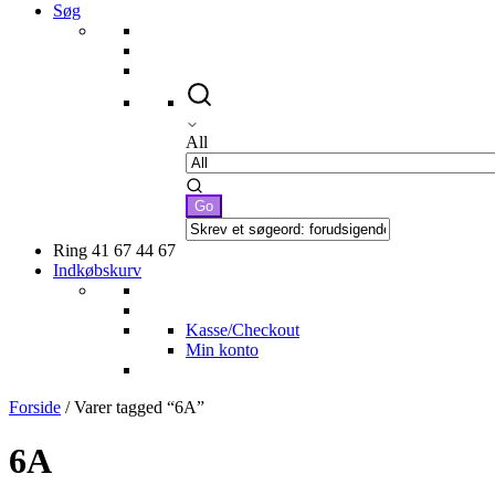
Søg
All
Ring 41 67 44 67
Indkøbskurv
Kasse/Checkout
Min konto
Forside
/ Varer tagged “6A”
6A