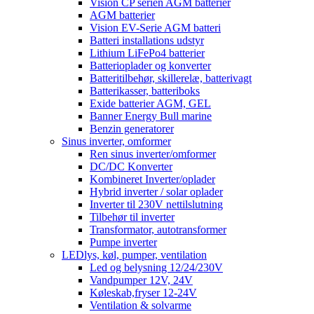
Vision CP serien AGM batterier
AGM batterier
Vision EV-Serie AGM batteri
Batteri installations udstyr
Lithium LiFePo4 batterier
Batterioplader og konverter
Batteritilbehør, skillerelæ, batterivagt
Batterikasser, batteriboks
Exide batterier AGM, GEL
Banner Energy Bull marine
Benzin generatorer
Sinus inverter, omformer
Ren sinus inverter/omformer
DC/DC Konverter
Kombineret Inverter/oplader
Hybrid inverter / solar oplader
Inverter til 230V nettilslutning
Tilbehør til inverter
Transformator, autotransformer
Pumpe inverter
LEDlys, køl, pumper, ventilation
Led og belysning 12/24/230V
Vandpumper 12V, 24V
Køleskab,fryser 12-24V
Ventilation & solvarme