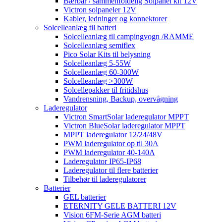
Bærbar / sammenfoldelig Solpanel kit 12V
Victron solpaneler 12V
Kabler, ledninger og konnektorer
Solcelleanlæg til batteri
Solcelleanlæg til campingvogn /RAMME
Solcelleanlæg semiflex
Pico Solar Kits til belysning
Solcelleanlæg 5-55W
Solcelleanlæg 60-300W
Solcelleanlæg >300W
Solcellepakker til fritidshus
Vandrensning, Backup, overvågning
Laderegulator
Victron SmartSolar laderegulator MPPT
Victron BlueSolar laderegulator MPPT
MPPT laderegulator 12/24/48V
PWM laderegulator op til 30A
PWM laderegulator 40-140A
Laderegulator IP65-IP68
Laderegulator til flere batterier
Tilbehør til laderegulatorer
Batterier
GEL batterier
ETERNITY GELE BATTERI 12V
Vision 6FM-Serie AGM batteri