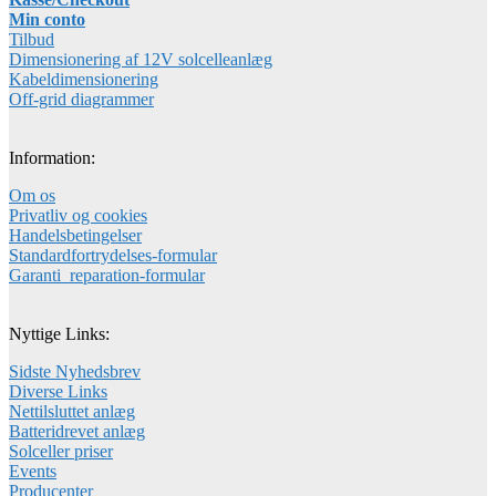
Min conto
Tilbud
Dimensionering af 12V solcelleanlæg
Kabeldimensionering
Off-grid diagrammer
Information:
Om os
Privatliv og cookies
Handelsbetingelser
Standardfortrydelses-formular
Garanti_reparation-formular
Nyttige Links:
Sidste Nyhedsbrev
Diverse Links
Nettilsluttet anlæg
Batteridrevet anlæg
Solceller priser
Events
Producenter