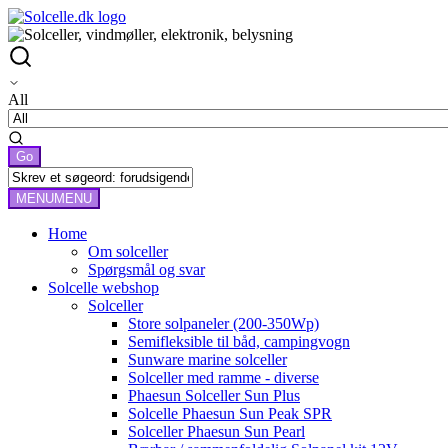
All
MENU
MENU
Home
Om solceller
Spørgsmål og svar
Solcelle webshop
Solceller
Store solpaneler (200-350Wp)
Semifleksible til båd, campingvogn
Sunware marine solceller
Solceller med ramme - diverse
Phaesun Solceller Sun Plus
Solcelle Phaesun Sun Peak SPR
Solceller Phaesun Sun Pearl