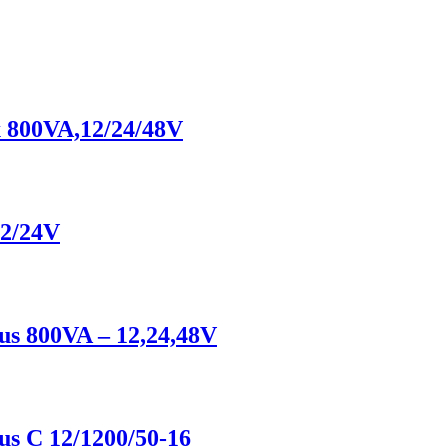
x 800VA,12/24/48V
12/24V
lus 800VA – 12,24,48V
r.
ederne
us C 12/1200/50-16
en