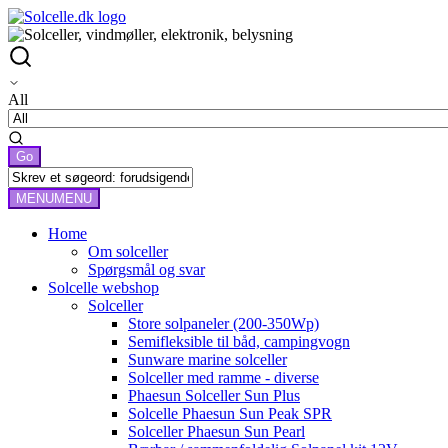
All
MENU
MENU
Home
Om solceller
Spørgsmål og svar
Solcelle webshop
Solceller
Store solpaneler (200-350Wp)
Semifleksible til båd, campingvogn
Sunware marine solceller
Solceller med ramme - diverse
Phaesun Solceller Sun Plus
Solcelle Phaesun Sun Peak SPR
Solceller Phaesun Sun Pearl