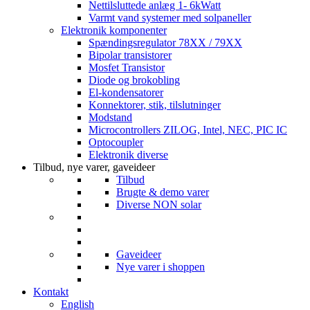
Nettilsluttede anlæg 1- 6kWatt
Varmt vand systemer med solpaneller
Elektronik komponenter
Spændingsregulator 78XX / 79XX
Bipolar transistorer
Mosfet Transistor
Diode og brokobling
El-kondensatorer
Konnektorer, stik, tilslutninger
Modstand
Microcontrollers ZILOG, Intel, NEC, PIC IC
Optocoupler
Elektronik diverse
Tilbud, nye varer, gaveideer
Tilbud
Brugte & demo varer
Diverse NON solar
Gaveideer
Nye varer i shoppen
Kontakt
English