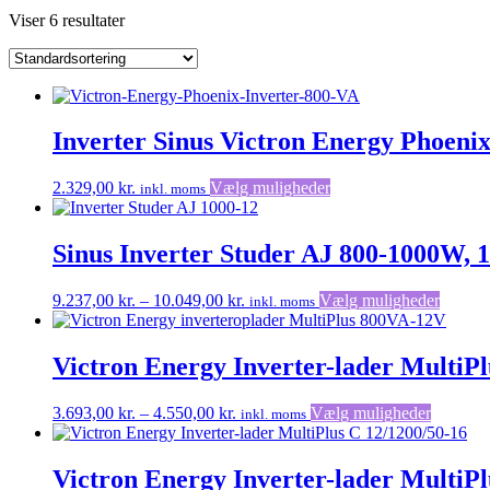
Viser 6 resultater
Inverter Sinus Victron Energy Phoeni
Dette
2.329,00
kr.
Vælg muligheder
inkl. moms
vare
har
flere
Sinus Inverter Studer AJ 800-1000W, 
varianter.
Mulighederne
Prisinterval:
Dette
9.237,00
kr.
–
10.049,00
kr.
Vælg muligheder
inkl. moms
kan
9.237,00 kr.
vare
vælges
til
har
på
10.049,00 kr.
flere
Victron Energy Inverter-lader MultiP
varesiden
variante
Muligh
Prisinterval:
Dette
3.693,00
kr.
–
4.550,00
kr.
Vælg muligheder
inkl. moms
kan
3.693,00 kr.
vare
vælges
til
har
på
4.550,00 kr.
flere
Victron Energy Inverter-lader MultiPl
varesid