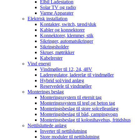
Elbil Ladestation
Solar TV og radio
Varme Apparater
Elektrisk installation
Kontakter, switch, tænd/sluk
Kabler og konnektorer
Konnektorer, klemmer, stik
Sikringer, automatsikringer
Sikringsholder
Skruer, møtrikker
Kabelrester
Vind energi
Vindmøller til 12, 24, 48V
Laderegulator, laderelæ til vindmøller
Hybrid sol/vind anlæg
Reservedele til vindmøller
Monterings beslag
Monteringssystem til eternit tag
Monteringssystem til tegl og beton tag
Monteringsbeslag til store solcelleanlæg
Monteringsbeslag til båd, campingvogn
Monteringsbeslag til kolonihavehus, fritidshus
Nettilsluttede anlæg
Inverter til nettilslutning
Store moduler til nettilslutning