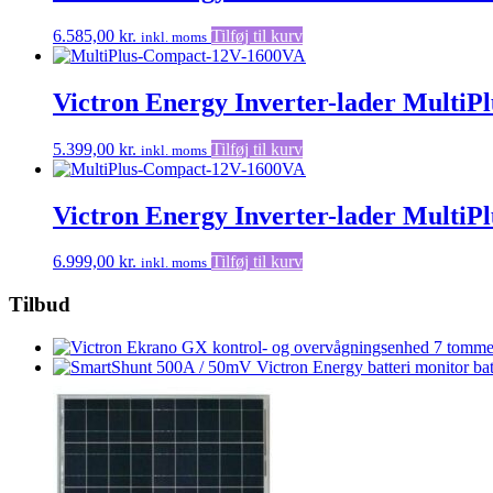
varianter
Mulighe
6.585,00
kr.
Tilføj til kurv
inkl. moms
kan
vælges
på
Victron Energy Inverter-lader MultiP
vareside
5.399,00
kr.
Tilføj til kurv
inkl. moms
Victron Energy Inverter-lader MultiP
6.999,00
kr.
Tilføj til kurv
inkl. moms
Tilbud