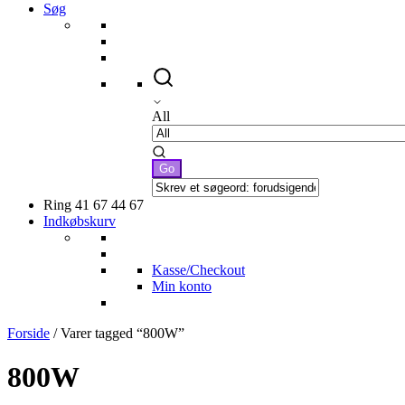
Søg
All
Ring 41 67 44 67
Indkøbskurv
Kasse/Checkout
Min konto
Forside
/ Varer tagged “800W”
800W