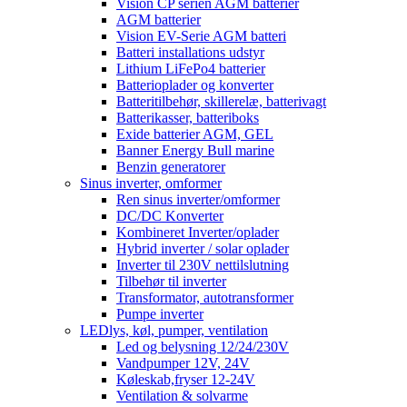
Vision CP serien AGM batterier
AGM batterier
Vision EV-Serie AGM batteri
Batteri installations udstyr
Lithium LiFePo4 batterier
Batterioplader og konverter
Batteritilbehør, skillerelæ, batterivagt
Batterikasser, batteriboks
Exide batterier AGM, GEL
Banner Energy Bull marine
Benzin generatorer
Sinus inverter, omformer
Ren sinus inverter/omformer
DC/DC Konverter
Kombineret Inverter/oplader
Hybrid inverter / solar oplader
Inverter til 230V nettilslutning
Tilbehør til inverter
Transformator, autotransformer
Pumpe inverter
LEDlys, køl, pumper, ventilation
Led og belysning 12/24/230V
Vandpumper 12V, 24V
Køleskab,fryser 12-24V
Ventilation & solvarme