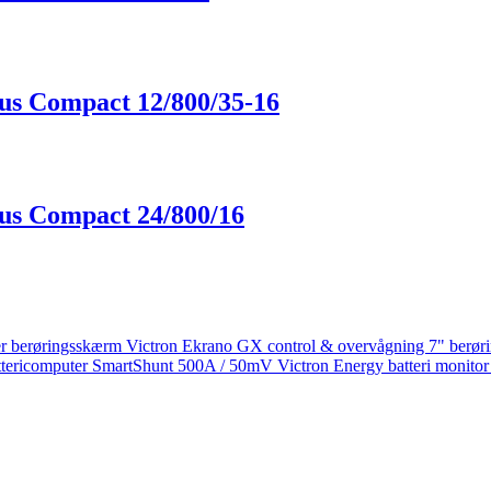
.
derne
lus Compact 12/800/35-16
n
lus Compact 24/800/16
Victron Ekrano GX control & overvågning 7" berø
SmartShunt 500A / 50mV Victron Energy batteri monitor
Den
Den
oprindelige
aktuelle
pris
pris
var:
er:
645,00 kr..
550,00 kr..