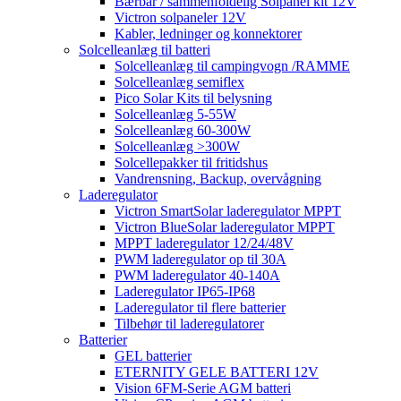
Bærbar / sammenfoldelig Solpanel kit 12V
Victron solpaneler 12V
Kabler, ledninger og konnektorer
Solcelleanlæg til batteri
Solcelleanlæg til campingvogn /RAMME
Solcelleanlæg semiflex
Pico Solar Kits til belysning
Solcelleanlæg 5-55W
Solcelleanlæg 60-300W
Solcelleanlæg >300W
Solcellepakker til fritidshus
Vandrensning, Backup, overvågning
Laderegulator
Victron SmartSolar laderegulator MPPT
Victron BlueSolar laderegulator MPPT
MPPT laderegulator 12/24/48V
PWM laderegulator op til 30A
PWM laderegulator 40-140A
Laderegulator IP65-IP68
Laderegulator til flere batterier
Tilbehør til laderegulatorer
Batterier
GEL batterier
ETERNITY GELE BATTERI 12V
Vision 6FM-Serie AGM batteri