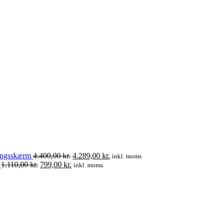
Den
Den
ringsskærm
4.400,00
kr.
4.289,00
kr.
inkl. moms
Den
Den
oprindelige
aktuelle
1.110,00
kr.
799,00
kr.
inkl. moms
oprindelige
aktuelle
pris
pris
pris
pris
var:
er:
var:
er:
4.400,00 kr..
4.289,00 kr..
1.110,00 kr..
799,00 kr..