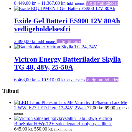
vælges
Prisinterval:
Dette
8.449,00
kr.
–
11.367,00
kr.
Vælg muligheder
inkl. moms
på
8.449,00 kr.
vare
varesid
til
har
11.367,00 kr.
flere
Exide Gel Batteri ES900 12V 80Ah
variante
vedligeholdelsesfri
Muligh
kan
vælges
2.490,00
kr.
Tilføj til kurv
inkl. moms
på
varesid
Victron Energy Batterilader Skylla
TG 48, 48V, 25-50A
Prisinterval:
Dette
6.468,00
kr.
–
10.910,00
kr.
Vælg muligheder
inkl. moms
6.468,00 kr.
vare
til
har
Tilbud
10.910,00 kr.
flere
variante
Phaesun Lux Me
Muligh
Den
Den
2 WW, E27 LED Pære 12-24V, 2Watt
77,00
kr.
69,00
kr.
inkl.
kan
oprindelige
aktuel
moms
vælges
pris
pris
Victron
på
var:
er:
BlueSolar 60Wp/12V solcellepanel, polykrystallinsk
varesid
Den
Den
77,00 kr..
69,00 
645,00
kr.
550,00
kr.
inkl. moms