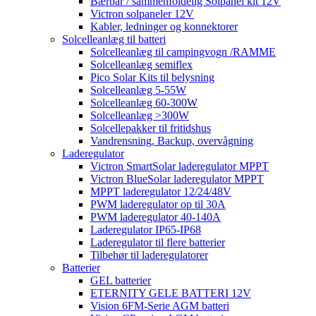
Bærbar / sammenfoldelig Solpanel kit 12V
Victron solpaneler 12V
Kabler, ledninger og konnektorer
Solcelleanlæg til batteri
Solcelleanlæg til campingvogn /RAMME
Solcelleanlæg semiflex
Pico Solar Kits til belysning
Solcelleanlæg 5-55W
Solcelleanlæg 60-300W
Solcelleanlæg >300W
Solcellepakker til fritidshus
Vandrensning, Backup, overvågning
Laderegulator
Victron SmartSolar laderegulator MPPT
Victron BlueSolar laderegulator MPPT
MPPT laderegulator 12/24/48V
PWM laderegulator op til 30A
PWM laderegulator 40-140A
Laderegulator IP65-IP68
Laderegulator til flere batterier
Tilbehør til laderegulatorer
Batterier
GEL batterier
ETERNITY GELE BATTERI 12V
Vision 6FM-Serie AGM batteri