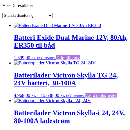
Viser 5 resultater
Batteri Exide Dual Marine 12V, 80Ah,
ER350 til båd
1.399,00
kr.
Tilføj til kurv
inkl. moms
Batterilader Victron Skylla TG 24,
24V batteri, 30-100A
Prisinterval:
Dette
4.968,00
kr.
–
15.638,00
kr.
Vælg muligheder
inkl. moms
4.968,00 kr.
vare
til
har
15.638,00 kr.
flere
Batterilader Victron Skylla-i 24, 24V,
variante
80-100A ladestrøm
Muligh
kan