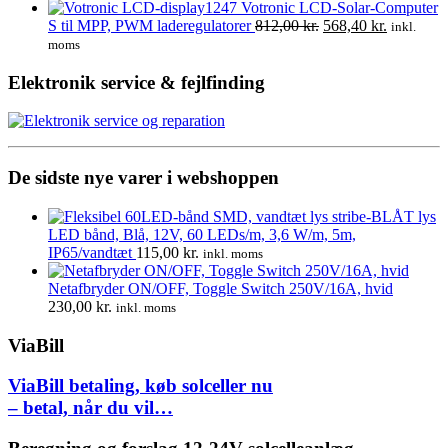
oprindelige
aktuelle
Votronic LCD-Solar-Computer
pris
pris
Den
Den
S til MPP, PWM laderegulatorer
812,00
kr.
568,40
kr.
inkl.
var:
er:
oprindelige
aktuelle
moms
645,00 kr..
550,00 kr..
pris
pris
var:
er:
Elektronik service & fejlfinding
812,00 kr..
568,40 kr.
De sidste nye varer i webshoppen
LED bånd, Blå, 12V, 60 LEDs/m, 3,6 W/m, 5m,
IP65/vandtæt
115,00
kr.
inkl. moms
Netafbryder ON/OFF, Toggle Switch 250V/16A, hvid
230,00
kr.
inkl. moms
ViaBill
ViaBill betaling, køb solceller nu
– betal, når du vil…