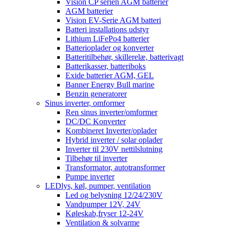
Vision CP serien AGM batterier
AGM batterier
Vision EV-Serie AGM batteri
Batteri installations udstyr
Lithium LiFePo4 batterier
Batterioplader og konverter
Batteritilbehør, skillerelæ, batterivagt
Batterikasser, batteriboks
Exide batterier AGM, GEL
Banner Energy Bull marine
Benzin generatorer
Sinus inverter, omformer
Ren sinus inverter/omformer
DC/DC Konverter
Kombineret Inverter/oplader
Hybrid inverter / solar oplader
Inverter til 230V nettilslutning
Tilbehør til inverter
Transformator, autotransformer
Pumpe inverter
LEDlys, køl, pumper, ventilation
Led og belysning 12/24/230V
Vandpumper 12V, 24V
Køleskab,fryser 12-24V
Ventilation & solvarme