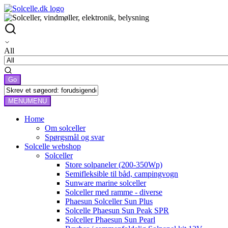
All
MENU
MENU
Home
Om solceller
Spørgsmål og svar
Solcelle webshop
Solceller
Store solpaneler (200-350Wp)
Semifleksible til båd, campingvogn
Sunware marine solceller
Solceller med ramme - diverse
Phaesun Solceller Sun Plus
Solcelle Phaesun Sun Peak SPR
Solceller Phaesun Sun Pearl