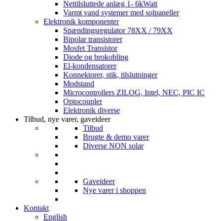
Nettilsluttede anlæg 1- 6kWatt
Varmt vand systemer med solpaneller
Elektronik komponenter
Spændingsregulator 78XX / 79XX
Bipolar transistorer
Mosfet Transistor
Diode og brokobling
El-kondensatorer
Konnektorer, stik, tilslutninger
Modstand
Microcontrollers ZILOG, Intel, NEC, PIC IC
Optocoupler
Elektronik diverse
Tilbud, nye varer, gaveideer
Tilbud
Brugte & demo varer
Diverse NON solar
Gaveideer
Nye varer i shoppen
Kontakt
English