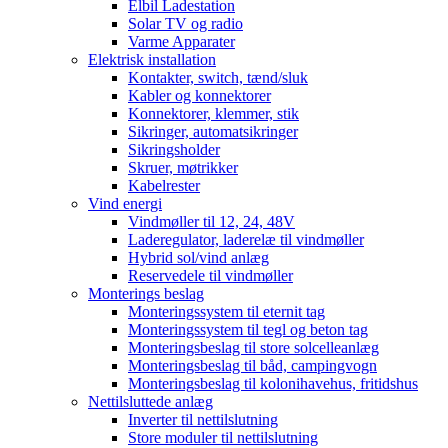
Elbil Ladestation
Solar TV og radio
Varme Apparater
Elektrisk installation
Kontakter, switch, tænd/sluk
Kabler og konnektorer
Konnektorer, klemmer, stik
Sikringer, automatsikringer
Sikringsholder
Skruer, møtrikker
Kabelrester
Vind energi
Vindmøller til 12, 24, 48V
Laderegulator, laderelæ til vindmøller
Hybrid sol/vind anlæg
Reservedele til vindmøller
Monterings beslag
Monteringssystem til eternit tag
Monteringssystem til tegl og beton tag
Monteringsbeslag til store solcelleanlæg
Monteringsbeslag til båd, campingvogn
Monteringsbeslag til kolonihavehus, fritidshus
Nettilsluttede anlæg
Inverter til nettilslutning
Store moduler til nettilslutning