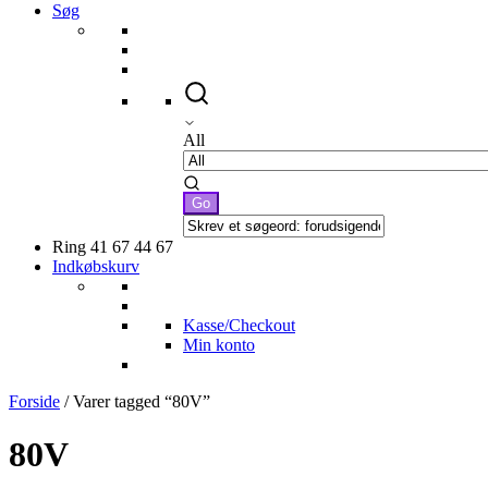
Søg
All
Ring 41 67 44 67
Indkøbskurv
Kasse/Checkout
Min konto
Forside
/ Varer tagged “80V”
80V