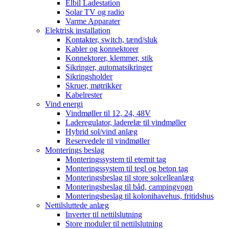
Elbil Ladestation
Solar TV og radio
Varme Apparater
Elektrisk installation
Kontakter, switch, tænd/sluk
Kabler og konnektorer
Konnektorer, klemmer, stik
Sikringer, automatsikringer
Sikringsholder
Skruer, møtrikker
Kabelrester
Vind energi
Vindmøller til 12, 24, 48V
Laderegulator, laderelæ til vindmøller
Hybrid sol/vind anlæg
Reservedele til vindmøller
Monterings beslag
Monteringssystem til eternit tag
Monteringssystem til tegl og beton tag
Monteringsbeslag til store solcelleanlæg
Monteringsbeslag til båd, campingvogn
Monteringsbeslag til kolonihavehus, fritidshus
Nettilsluttede anlæg
Inverter til nettilslutning
Store moduler til nettilslutning