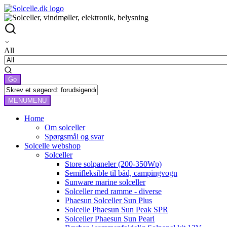
All
MENU
MENU
Home
Om solceller
Spørgsmål og svar
Solcelle webshop
Solceller
Store solpaneler (200-350Wp)
Semifleksible til båd, campingvogn
Sunware marine solceller
Solceller med ramme - diverse
Phaesun Solceller Sun Plus
Solcelle Phaesun Sun Peak SPR
Solceller Phaesun Sun Pearl