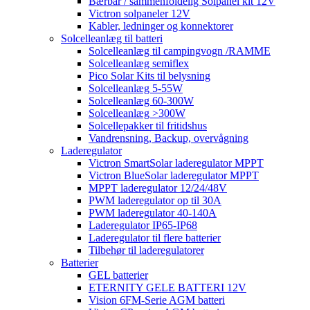
Bærbar / sammenfoldelig Solpanel kit 12V
Victron solpaneler 12V
Kabler, ledninger og konnektorer
Solcelleanlæg til batteri
Solcelleanlæg til campingvogn /RAMME
Solcelleanlæg semiflex
Pico Solar Kits til belysning
Solcelleanlæg 5-55W
Solcelleanlæg 60-300W
Solcelleanlæg >300W
Solcellepakker til fritidshus
Vandrensning, Backup, overvågning
Laderegulator
Victron SmartSolar laderegulator MPPT
Victron BlueSolar laderegulator MPPT
MPPT laderegulator 12/24/48V
PWM laderegulator op til 30A
PWM laderegulator 40-140A
Laderegulator IP65-IP68
Laderegulator til flere batterier
Tilbehør til laderegulatorer
Batterier
GEL batterier
ETERNITY GELE BATTERI 12V
Vision 6FM-Serie AGM batteri