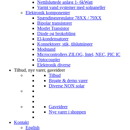
Nettilsluttede anlæg 1- 6kWatt
Varmt vand systemer med solpaneller
Elektronik komponenter
Spændingsregulator 78XX / 79XX
Bipolar transistorer
Mosfet Transistor
Diode og brokobling
El-kondensatorer
Konnektorer, stik, tilslutninger
Modstand
Microcontrollers ZILOG, Intel, NEC, PIC IC
Optocoupler
Elektronik diverse
Tilbud, nye varer, gaveideer
Tilbud
Brugte & demo varer
Diverse NON solar
Gaveideer
Nye varer i shoppen
Kontakt
English