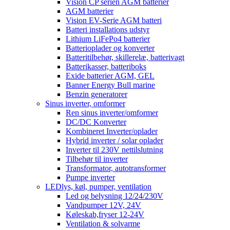
Vision CP serien AGM batterier
AGM batterier
Vision EV-Serie AGM batteri
Batteri installations udstyr
Lithium LiFePo4 batterier
Batterioplader og konverter
Batteritilbehør, skillerelæ, batterivagt
Batterikasser, batteriboks
Exide batterier AGM, GEL
Banner Energy Bull marine
Benzin generatorer
Sinus inverter, omformer
Ren sinus inverter/omformer
DC/DC Konverter
Kombineret Inverter/oplader
Hybrid inverter / solar oplader
Inverter til 230V nettilslutning
Tilbehør til inverter
Transformator, autotransformer
Pumpe inverter
LEDlys, køl, pumper, ventilation
Led og belysning 12/24/230V
Vandpumper 12V, 24V
Køleskab,fryser 12-24V
Ventilation & solvarme