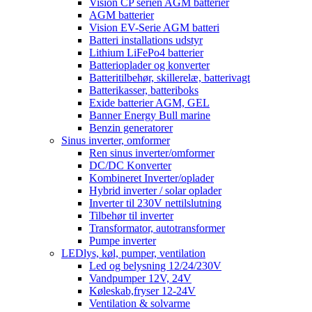
Vision CP serien AGM batterier
AGM batterier
Vision EV-Serie AGM batteri
Batteri installations udstyr
Lithium LiFePo4 batterier
Batterioplader og konverter
Batteritilbehør, skillerelæ, batterivagt
Batterikasser, batteriboks
Exide batterier AGM, GEL
Banner Energy Bull marine
Benzin generatorer
Sinus inverter, omformer
Ren sinus inverter/omformer
DC/DC Konverter
Kombineret Inverter/oplader
Hybrid inverter / solar oplader
Inverter til 230V nettilslutning
Tilbehør til inverter
Transformator, autotransformer
Pumpe inverter
LEDlys, køl, pumper, ventilation
Led og belysning 12/24/230V
Vandpumper 12V, 24V
Køleskab,fryser 12-24V
Ventilation & solvarme