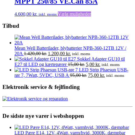
MPPT 250/85 VE.Can 85A
kan
vælges
på
Dette
4.600,00
kr.
Vælg muligheder
inkl. moms
varesiden
vare
har
Tilbud
flere
varianter.
Mulighederne
kan
Mean Well Batterilader, blybatterier NPB-360-12TB 12V /
vælges
Den
Den
20A
1.420,00
kr.
1.200,00
kr.
inkl. moms
på
oprindelige
aktuelle
Sokkel Adapter GU10 til
varesiden
pris
pris
Den
Den
E27 til LED og kærtepærer
15,00
kr.
5,00
kr.
inkl. moms
var:
er:
oprindelige
aktuelle
LED Strip Phaesun USB-
1.420,00 kr..
1.200,00 kr..
pris
Den
pris
Den
rør 7, 7Watt, 5VDC, USB A
95,00
kr.
75,00
kr.
inkl. moms
var:
oprindelige
er:
aktuelle
15,00 kr..
pris
5,00 kr..
pris
Elektronik service & fejlfinding
var:
er:
95,00 kr..
75,00 kr..
De sidste nye varer i webshoppen
LED Pære E14, 12V, 4Watt, varm/hvid, 3000K, dæmpbar