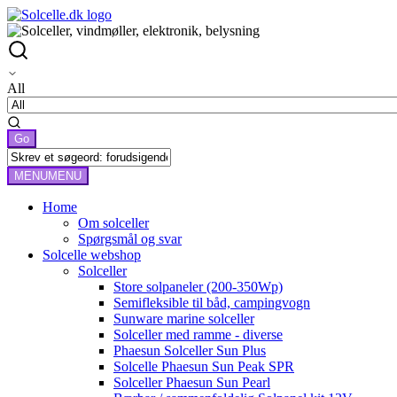
All
MENU
MENU
Home
Om solceller
Spørgsmål og svar
Solcelle webshop
Solceller
Store solpaneler (200-350Wp)
Semifleksible til båd, campingvogn
Sunware marine solceller
Solceller med ramme - diverse
Phaesun Solceller Sun Plus
Solcelle Phaesun Sun Peak SPR
Solceller Phaesun Sun Pearl