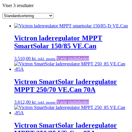
Viser 3 resultater
Victron laderegulator MPPT
SmartSolar 150/85 VE.Can
Dette
3.510,00
kr.
Vælg muligheder
inkl. moms
vare
har
flere
varianter.
Victron SmartSolar laderegulator
Mulighederne
MPPT 250/70 VE.Can 70A
kan
vælges
på
Dette
3.612,00
kr.
Vælg muligheder
inkl. moms
varesiden
vare
har
flere
varianter.
Victron SmartSolar laderegulator
Mulighederne