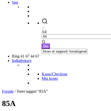
Søg
All
Ring 41 67 44 67
Indkøbskurv
Kasse/Checkout
Min konto
Forside
/ Varer tagged “85A”
85A