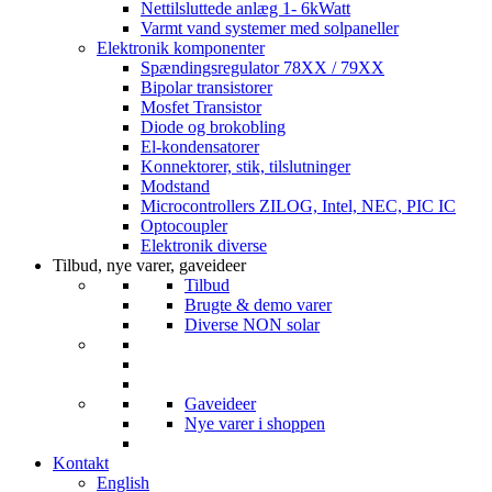
Nettilsluttede anlæg 1- 6kWatt
Varmt vand systemer med solpaneller
Elektronik komponenter
Spændingsregulator 78XX / 79XX
Bipolar transistorer
Mosfet Transistor
Diode og brokobling
El-kondensatorer
Konnektorer, stik, tilslutninger
Modstand
Microcontrollers ZILOG, Intel, NEC, PIC IC
Optocoupler
Elektronik diverse
Tilbud, nye varer, gaveideer
Tilbud
Brugte & demo varer
Diverse NON solar
Gaveideer
Nye varer i shoppen
Kontakt
English