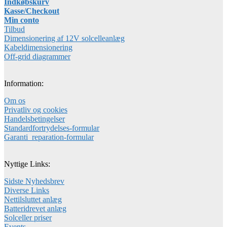
Indkøbskurv
Kasse/Checkout
Min conto
Tilbud
Dimensionering af 12V solcelleanlæg
Kabeldimensionering
Off-grid diagrammer
Information:
Om os
Privatliv og cookies
Handelsbetingelser
Standardfortrydelses-formular
Garanti_reparation-formular
Nyttige Links:
Sidste Nyhedsbrev
Diverse Links
Nettilsluttet anlæg
Batteridrevet anlæg
Solceller priser
Events