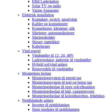
Elbil Ladestation
Solar TV og radio
Varme Apparater
Elektrisk installation
Kontakter, switch, tænd/sluk
Kabler og konnektorer
Konnektorer, klemmer, stik
Sikringer, automatsikringer
Sikringsholder
Skruer, møtrikker
Kabelrester
Vind energi
Vindmøller til 12, 24, 48V
Laderegulator, laderelæ til vindmøller
Hybrid sol/vind anlæg
Reservedele til vindmøller
Monterings beslag
Monteringssystem til eternit tag
Monteringssystem til tegl og beton tag
Monteringsbeslag til store solcelleanlæg
Monteringsbeslag til båd, campingvogn
Monteringsbeslag til kolonihavehus, fritidshus
Nettilsluttede anlæg
Inverter til nettilslutning
Store moduler til nettilslutning