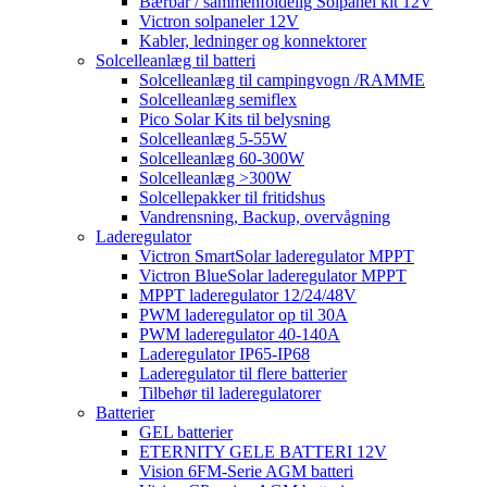
Bærbar / sammenfoldelig Solpanel kit 12V
Victron solpaneler 12V
Kabler, ledninger og konnektorer
Solcelleanlæg til batteri
Solcelleanlæg til campingvogn /RAMME
Solcelleanlæg semiflex
Pico Solar Kits til belysning
Solcelleanlæg 5-55W
Solcelleanlæg 60-300W
Solcelleanlæg >300W
Solcellepakker til fritidshus
Vandrensning, Backup, overvågning
Laderegulator
Victron SmartSolar laderegulator MPPT
Victron BlueSolar laderegulator MPPT
MPPT laderegulator 12/24/48V
PWM laderegulator op til 30A
PWM laderegulator 40-140A
Laderegulator IP65-IP68
Laderegulator til flere batterier
Tilbehør til laderegulatorer
Batterier
GEL batterier
ETERNITY GELE BATTERI 12V
Vision 6FM-Serie AGM batteri