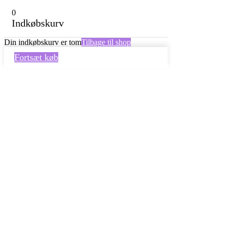
0
Indkøbskurv
Din indkøbskurv er tom
Tilbage til shop
Fortsæt køb