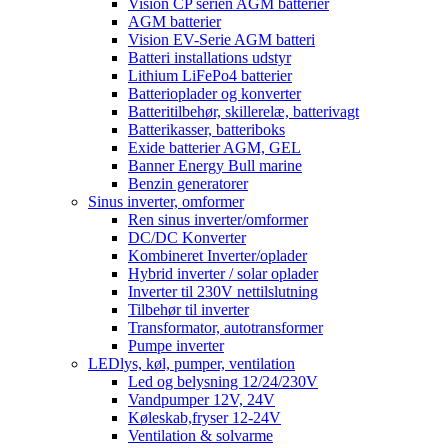
Vision CP serien AGM batterier
AGM batterier
Vision EV-Serie AGM batteri
Batteri installations udstyr
Lithium LiFePo4 batterier
Batterioplader og konverter
Batteritilbehør, skillerelæ, batterivagt
Batterikasser, batteriboks
Exide batterier AGM, GEL
Banner Energy Bull marine
Benzin generatorer
Sinus inverter, omformer
Ren sinus inverter/omformer
DC/DC Konverter
Kombineret Inverter/oplader
Hybrid inverter / solar oplader
Inverter til 230V nettilslutning
Tilbehør til inverter
Transformator, autotransformer
Pumpe inverter
LEDlys, køl, pumper, ventilation
Led og belysning 12/24/230V
Vandpumper 12V, 24V
Køleskab,fryser 12-24V
Ventilation & solvarme