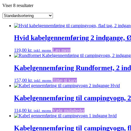
Viser 8 resultater
Hvid kabelgennemføring 2 indgange,
119,00
kr.
Læs mere
inkl. moms
Kabelgennemføring Rundformet, 2 in
157,00
kr.
Tilføj til kurv
inkl. moms
Kabelgennemføring til campingvogn, 2 
Dette
114,00
kr.
Vælg muligheder
inkl. moms
vare
har
flere
Kabelgennemføring til campingvogn, fl