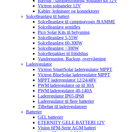
Bærbar / sammenfoldelig Solpanel kit 12V
Victron solpaneler 12V
Kabler, ledninger og konnektorer
Solcelleanlæg til batteri
Solcelleanlæg til campingvogn /RAMME
Solcelleanlæg semiflex
Pico Solar Kits til belysning
Solcelleanlæg 5-55W
Solcelleanlæg 60-300W
Solcelleanlæg >300W
Solcellepakker til fritidshus
Vandrensning, Backup, overvågning
Laderegulator
Victron SmartSolar laderegulator MPPT
Victron BlueSolar laderegulator MPPT
MPPT laderegulator 12/24/48V
PWM laderegulator op til 30A
PWM laderegulator 40-140A
Laderegulator IP65-IP68
Laderegulator til flere batterier
Tilbehør til laderegulatorer
Batterier
GEL batterier
ETERNITY GELE BATTERI 12V
Vision 6FM-Serie AGM batteri