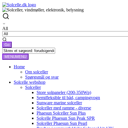
All
MENU
MENU
Home
Om solceller
Spørgsmål og svar
Solcelle webshop
Solceller
Store solpaneler (200-350Wp)
Semifleksible til båd, campingvogn
Sunware marine solceller
Solceller med ramme - diverse
Phaesun Solceller Sun Plus
Solcelle Phaesun Sun Peak SPR
Solceller Phaesun Sun Pearl