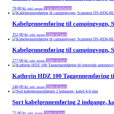
varianter.
Mulighederne
Dette
79,00
kr.
Vælg muligheder
inkl. moms
kan
vare
vælges
har
på
flere
Kabelgennemføring til campingvogn,
varesiden
varianter.
Mulighederne
352,00
kr.
Tilføj til kurv
inkl. moms
kan
vælges
på
Kabelgennemføring til campingvogn,
varesiden
277,00
kr.
Tilføj til kurv
inkl. moms
Kathrein HDZ 100 Taggennemføring ti
240,00
kr.
Tilføj til kurv
inkl. moms
Sort kabelgennemføring 2 indgange, k
72,00
kr.
Tilføj til kurv
inkl. moms