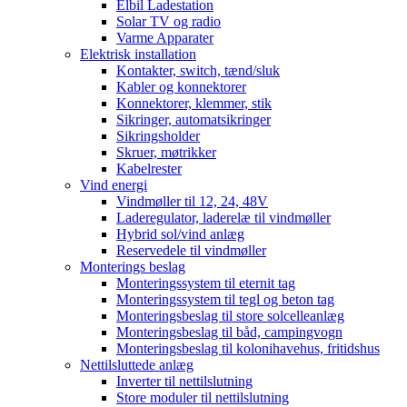
Elbil Ladestation
Solar TV og radio
Varme Apparater
Elektrisk installation
Kontakter, switch, tænd/sluk
Kabler og konnektorer
Konnektorer, klemmer, stik
Sikringer, automatsikringer
Sikringsholder
Skruer, møtrikker
Kabelrester
Vind energi
Vindmøller til 12, 24, 48V
Laderegulator, laderelæ til vindmøller
Hybrid sol/vind anlæg
Reservedele til vindmøller
Monterings beslag
Monteringssystem til eternit tag
Monteringssystem til tegl og beton tag
Monteringsbeslag til store solcelleanlæg
Monteringsbeslag til båd, campingvogn
Monteringsbeslag til kolonihavehus, fritidshus
Nettilsluttede anlæg
Inverter til nettilslutning
Store moduler til nettilslutning