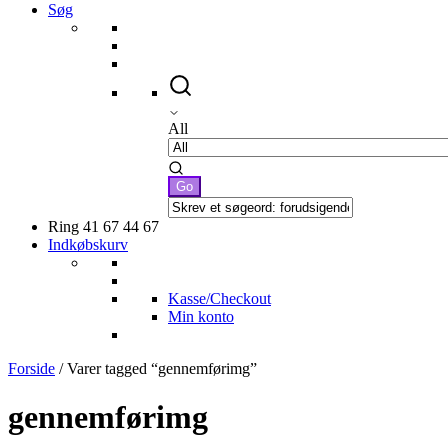
Søg
All
Ring 41 67 44 67
Indkøbskurv
Kasse/Checkout
Min konto
Forside
/ Varer tagged “gennemførimg”
gennemførimg