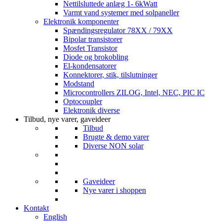
Nettilsluttede anlæg 1- 6kWatt
Varmt vand systemer med solpaneller
Elektronik komponenter
Spændingsregulator 78XX / 79XX
Bipolar transistorer
Mosfet Transistor
Diode og brokobling
El-kondensatorer
Konnektorer, stik, tilslutninger
Modstand
Microcontrollers ZILOG, Intel, NEC, PIC IC
Optocoupler
Elektronik diverse
Tilbud, nye varer, gaveideer
Tilbud
Brugte & demo varer
Diverse NON solar
Gaveideer
Nye varer i shoppen
Kontakt
English