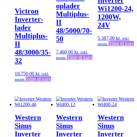
Inverter
oplader
Wi1200-24,
Victron
Multiplus-
1200W,
Inverter-
II
24V
lader
48/5000/70-
Multiplus-
50
5.387,00
kr.
inkl.
II
Tilføj til kurv
moms
48/3000/35-
7.460,00
kr.
inkl.
Tilføj til kurv
moms
32
10.750,00
kr.
inkl.
Tilføj til kurv
moms
Western
Western
Western
Sinus
Sinus
Sinus
Inverter
Inverter
Inverter