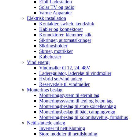
Elbil Ladestation
Solar TV og radio
Varme Apparater
Elektrisk installation
Kontakter, switch, tænd/sluk
Kabler og konnektorer
Konnektorer, klemmer, stik
Sikringer, automatsikringer
Sikringsholder
Skruer, møtrikker
Kabelrester
Vind energi
Vindmøller til 12, 24, 48V
Laderegulator, laderelæ til vindmøller
Hybrid sol/vind anlæg
Reservedele til vindmøller
Monterings beslag
Monteringssystem til eternit tag
Monteringssystem til tegl og beton tag
Monteringsbeslag til store solcelleanlæg
Monteringsbeslag til båd, campingvogn
Monteringsbeslag til kolonihavehus, fritidshus
Nettilsluttede anlæg
Inverter til nettilslutning
Store moduler til nettilslutning