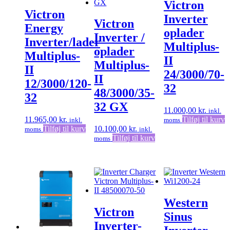
Victron
Victron
Inverter
Victron
Energy
oplader
Inverter /
Inverter/lader
Multiplus-
oplader
Multiplus-
II
Multiplus-
II
24/3000/70-
II
12/3000/120-
32
48/3000/35-
32
32 GX
11.000,00
kr.
inkl.
11.965,00
kr.
Tilføj til kurv
inkl.
moms
Tilføj til kurv
10.100,00
kr.
moms
inkl.
Tilføj til kurv
moms
Western
Victron
Sinus
Inverter-