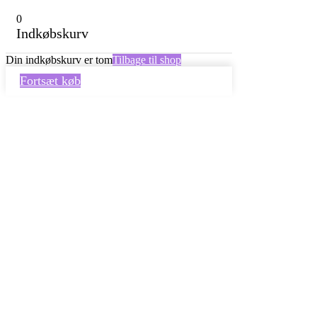
0
Indkøbskurv
Din indkøbskurv er tom
Tilbage til shop
Fortsæt køb