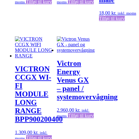
Tilføj til kurv
Tilføj til kurv
moms
moms
18,00
kr.
inkl. moms
Tilføj til kurv
Victron
VICTRON
Energy
CCGX WI-
Venus GX
FI
– panel /
MODULE
systemovervågning
LONG
RANGE
2.960,00
kr.
inkl.
Tilføj til kurv
moms
BPP900200400
1.309,00
kr.
inkl.
Tilføj til kurv
moms