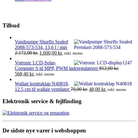
Tilbud
Vandpumpe Shurflo Sealed
2088-573-534, 13,6 l / min
Den
Den
2.172,00
kr.
1.600,00
kr.
inkl. moms
oprindelige
aktuelle
Votronic LCD-Solar-
pris
pris
Computer S til MPP, PWM laderegulatorer
812,00
kr.
var:
er:
Den
Den
568,40
kr.
inkl. moms
2.172,00 kr..
1.600,00 kr..
oprindelige
aktuelle
Wallair kontraklap N40818,
pris
pris
Den
Den
12.5 cm til wallair ventilator
70,00
kr.
48,00
kr.
inkl. moms
var:
er:
oprindelige
aktuelle
812,00 kr..
568,40 kr..
pris
pris
Elektronik service & fejlfinding
var:
er:
70,00 kr..
48,00 kr..
De sidste nye varer i webshoppen