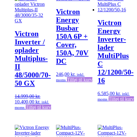
Victron
Energy
Victron
Busbar
Energy
Victron
150A 6P +
Inverter-
Inverter /
Cover,
lader
oplader
150A, 70V
MultiPlus
Multiplus-
DC
C
II
12/1200/50-
48/5000/70-
246,00
kr.
inkl.
16
Tilføj til kurv
moms
50 GX
6.585,00
kr.
inkl.
14.999,00
kr.
Tilføj til kurv
moms
Den
Den
10.400,00
kr.
inkl.
oprindelige
aktuelle
Tilføj til kurv
moms
pris
pris
var:
er:
14.999,00 kr..
10.400,00 kr..