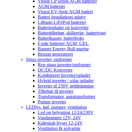
Vision CP serien AGM batterier
AGM batterier
Vision EV-Serie AGM batteri
Batteri installations udstyr
Lithium LiFePo4 batterier
Batterioplader og konverter
Batteritilbehør, skillerelæ, batterivagt
Batterikasser, batteriboks
Exide batterier AGM, GEL
Banner Energy Bull marine
Benzin generatorer
Sinus inverter, omformer
Ren sinus inverter/omformer
DC/DC Konverter
Kombineret Inverter/oplader
Hybrid inverter / solar oplader
Inverter til 230V nettilslutning
Tilbehør til inverter
Transformator, autotransformer
Pumpe inverter
LEDlys, køl, pumper, ventilation
Led og belysning 12/24/230V
Vandpumper 12V, 24V
Køleskab,fryser 12-24V
Ventilation & solvarme