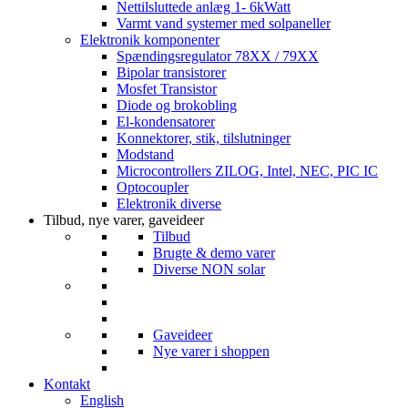
Nettilsluttede anlæg 1- 6kWatt
Varmt vand systemer med solpaneller
Elektronik komponenter
Spændingsregulator 78XX / 79XX
Bipolar transistorer
Mosfet Transistor
Diode og brokobling
El-kondensatorer
Konnektorer, stik, tilslutninger
Modstand
Microcontrollers ZILOG, Intel, NEC, PIC IC
Optocoupler
Elektronik diverse
Tilbud, nye varer, gaveideer
Tilbud
Brugte & demo varer
Diverse NON solar
Gaveideer
Nye varer i shoppen
Kontakt
English