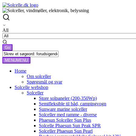
All
MENU
MENU
Home
Om solceller
Spørgsmål og svar
Solcelle webshop
Solceller
Store solpaneler (200-350Wp)
Semifleksible til båd, campingvogn
Sunware marine solceller
Solceller med ramme - diverse
Phaesun Solceller Sun Plus
Solcelle Phaesun Sun Peak SPR
Solceller Phaesun Sun Pearl