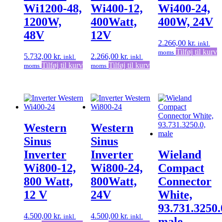
Wi1200-48,
Wi400-12,
Wi400-24,
1200W,
400Watt,
400W, 24V
48V
12V
2.266,00
kr.
inkl.
Tilføj til kurv
moms
5.732,00
kr.
2.266,00
kr.
inkl.
inkl.
Tilføj til kurv
Tilføj til kurv
moms
moms
Western
Western
Sinus
Sinus
Inverter
Inverter
Wieland
Wi800-12,
Wi800-24,
Compact
800 Watt,
800Watt,
Connector
12 V
24V
White,
93.731.3250.
4.500,00
kr.
4.500,00
kr.
inkl.
inkl.
male