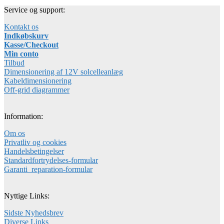
Service og support:
Kontakt os
Indkøbskurv
Kasse/Checkout
Min conto
Tilbud
Dimensionering af 12V solcelleanlæg
Kabeldimensionering
Off-grid diagrammer
Information:
Om os
Privatliv og cookies
Handelsbetingelser
Standardfortrydelses-formular
Garanti_reparation-formular
Nyttige Links:
Sidste Nyhedsbrev
Diverse Links