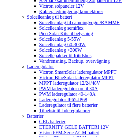
Bærbar / sammenfoldelig Solpanel kit 12V
Victron solpaneler 12V
Kabler, ledninger og konnektorer
Solcelleanlæg til batteri
Solcelleanlæg til campingvogn /RAMME
Solcelleanlæg semiflex
Pico Solar Kits til belysning
Solcelleanlæg 5-55W
Solcelleanlæg 60-300W
Solcelleanlæg >300W
Solcellepakker til fritidshus
Vandrensning, Backup, overvågning
Laderegulator
Victron SmartSolar laderegulator MPPT
Victron BlueSolar laderegulator MPPT
MPPT laderegulator 12/24/48V
PWM laderegulator op til 30A
PWM laderegulator 40-140A
Laderegulator IP65-IP68
Laderegulator til flere batterier
Tilbehør til laderegulatorer
Batterier
GEL batterier
ETERNITY GELE BATTERI 12V
Vision 6FM-Serie AGM batteri