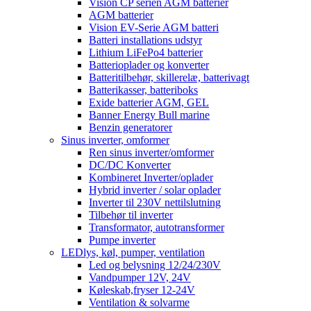
Vision CP serien AGM batterier
AGM batterier
Vision EV-Serie AGM batteri
Batteri installations udstyr
Lithium LiFePo4 batterier
Batterioplader og konverter
Batteritilbehør, skillerelæ, batterivagt
Batterikasser, batteriboks
Exide batterier AGM, GEL
Banner Energy Bull marine
Benzin generatorer
Sinus inverter, omformer
Ren sinus inverter/omformer
DC/DC Konverter
Kombineret Inverter/oplader
Hybrid inverter / solar oplader
Inverter til 230V nettilslutning
Tilbehør til inverter
Transformator, autotransformer
Pumpe inverter
LEDlys, køl, pumper, ventilation
Led og belysning 12/24/230V
Vandpumper 12V, 24V
Køleskab,fryser 12-24V
Ventilation & solvarme