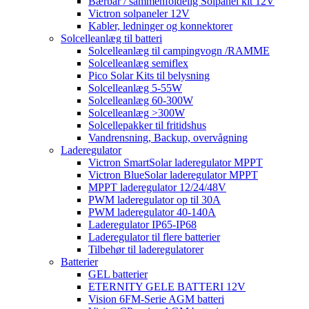
Bærbar / sammenfoldelig Solpanel kit 12V
Victron solpaneler 12V
Kabler, ledninger og konnektorer
Solcelleanlæg til batteri
Solcelleanlæg til campingvogn /RAMME
Solcelleanlæg semiflex
Pico Solar Kits til belysning
Solcelleanlæg 5-55W
Solcelleanlæg 60-300W
Solcelleanlæg >300W
Solcellepakker til fritidshus
Vandrensning, Backup, overvågning
Laderegulator
Victron SmartSolar laderegulator MPPT
Victron BlueSolar laderegulator MPPT
MPPT laderegulator 12/24/48V
PWM laderegulator op til 30A
PWM laderegulator 40-140A
Laderegulator IP65-IP68
Laderegulator til flere batterier
Tilbehør til laderegulatorer
Batterier
GEL batterier
ETERNITY GELE BATTERI 12V
Vision 6FM-Serie AGM batteri