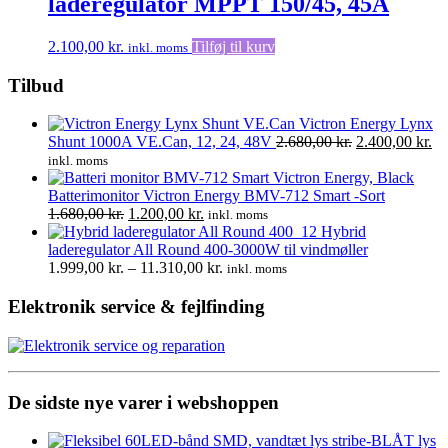
laderegulator MPPT 150/45, 45A
2.100,00
kr.
Tilføj til kurv
inkl. moms
Tilbud
Victron Energy Lynx
Den
D
Shunt 1000A VE.Can, 12, 24, 48V
2.680,00
kr.
2.400,00
kr.
oprindelige
ak
inkl. moms
pris
pr
var:
er:
Batterimonitor Victron Energy BMV-712 Smart -Sort
Den
Den
2.680,00 kr..
2.
1.680,00
kr.
1.200,00
kr.
inkl. moms
oprindelige
aktuelle
Hybrid
pris
pris
laderegulator All Round 400-3000W til vindmøller
var:
er:
Prisinterval:
1.999,00
kr.
–
11.310,00
kr.
inkl. moms
1.680,00 kr..
1.200,00 kr..
1.999,00 kr.
til
Elektronik service & fejlfinding
11.310,00 kr.
De sidste nye varer i webshoppen