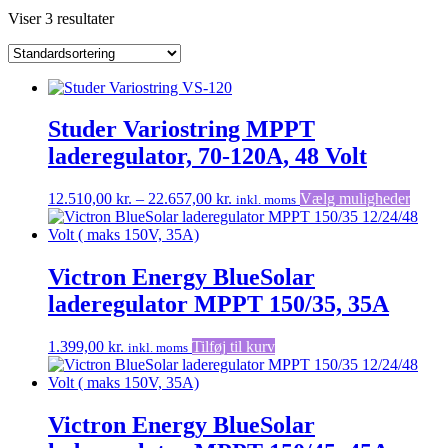
Viser 3 resultater
Studer Variostring MPPT
laderegulator, 70-120A, 48 Volt
Prisinterval:
Dette
12.510,00
kr.
–
22.657,00
kr.
Vælg muligheder
inkl. moms
12.510,00 kr.
vare
til
har
22.657,00 kr.
flere
varian
Victron Energy BlueSolar
Mulig
laderegulator MPPT 150/35, 35A
kan
vælge
på
1.399,00
kr.
Tilføj til kurv
inkl. moms
vares
Victron Energy BlueSolar