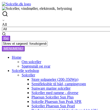
All
MENU
MENU
Home
Om solceller
Spørgsmål og svar
Solcelle webshop
Solceller
Store solpaneler (200-350Wp)
Semifleksible til båd, campingvogn
Sunware marine solceller
Solceller med ramme - diverse
Phaesun Solceller Sun Plus
Solcelle Phaesun Sun Peak SPR
Solceller Phaesun Sun Pearl