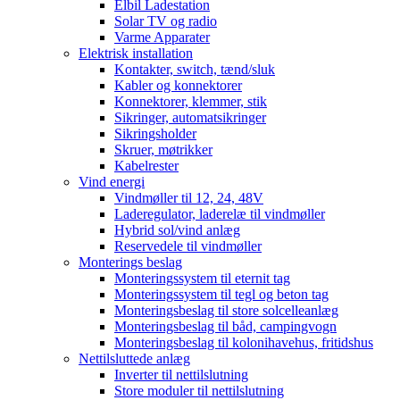
Elbil Ladestation
Solar TV og radio
Varme Apparater
Elektrisk installation
Kontakter, switch, tænd/sluk
Kabler og konnektorer
Konnektorer, klemmer, stik
Sikringer, automatsikringer
Sikringsholder
Skruer, møtrikker
Kabelrester
Vind energi
Vindmøller til 12, 24, 48V
Laderegulator, laderelæ til vindmøller
Hybrid sol/vind anlæg
Reservedele til vindmøller
Monterings beslag
Monteringssystem til eternit tag
Monteringssystem til tegl og beton tag
Monteringsbeslag til store solcelleanlæg
Monteringsbeslag til båd, campingvogn
Monteringsbeslag til kolonihavehus, fritidshus
Nettilsluttede anlæg
Inverter til nettilslutning
Store moduler til nettilslutning