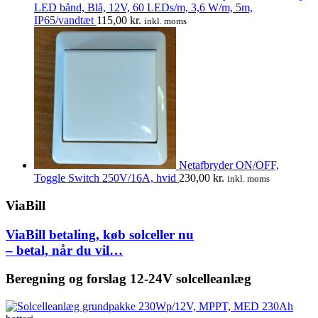
LED bånd, Blå, 12V, 60 LEDs/m, 3,6 W/m, 5m,
IP65/vandtæt
115,00
kr.
inkl. moms
Netafbryder ON/OFF,
Toggle Switch 250V/16A, hvid
230,00
kr.
inkl. moms
ViaBill
ViaBill betaling, køb solceller nu
– betal, når du vil…
Beregning og forslag 12-24V solcelleanlæg