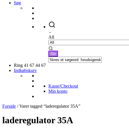
Søg
All
Ring 41 67 44 67
Indkøbskurv
Kasse/Checkout
Min konto
Forside
/ Varer tagged “laderegulator 35A”
laderegulator 35A