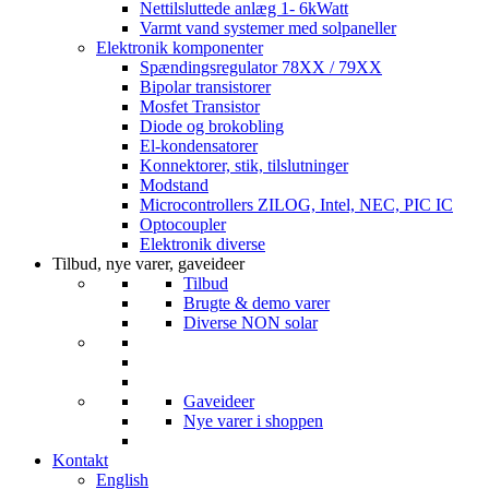
Nettilsluttede anlæg 1- 6kWatt
Varmt vand systemer med solpaneller
Elektronik komponenter
Spændingsregulator 78XX / 79XX
Bipolar transistorer
Mosfet Transistor
Diode og brokobling
El-kondensatorer
Konnektorer, stik, tilslutninger
Modstand
Microcontrollers ZILOG, Intel, NEC, PIC IC
Optocoupler
Elektronik diverse
Tilbud, nye varer, gaveideer
Tilbud
Brugte & demo varer
Diverse NON solar
Gaveideer
Nye varer i shoppen
Kontakt
English