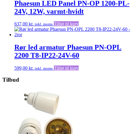
Phaesun LED Panel PN-OP 1200-PL-
24V, 12W, varmt-hvidt
637,00
kr.
Tilføj til kurv
inkl. moms
Rør led armatur Phaesun PN-OPL
2200 T8-IP22-24V-60
599,00
kr.
Tilføj til kurv
inkl. moms
Tilbud