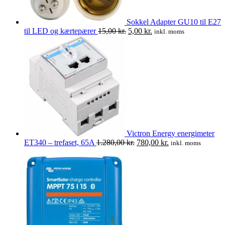
Sokkel Adapter GU10 til E27
Den
Den
til LED og kærtepærer
15,00
kr.
5,00
kr.
inkl. moms
oprindelige
aktuelle
pris
pris
var:
er:
15,00 kr..
5,00 kr..
Victron Energy energimeter
Den
Den
ET340 – trefaset, 65A
1.280,00
kr.
780,00
kr.
inkl. moms
oprindelige
aktuelle
pris
pris
var:
er:
1.280,00 kr..
780,00 kr..