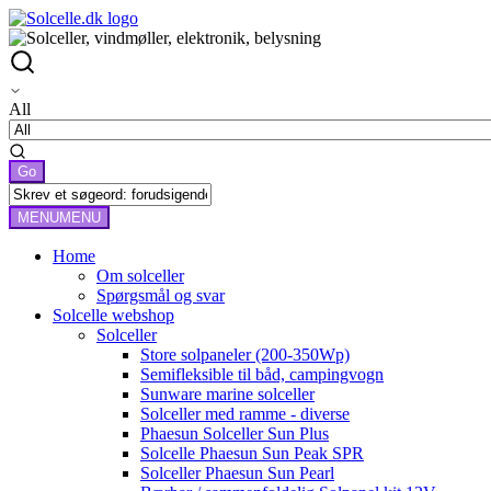
All
MENU
MENU
Home
Om solceller
Spørgsmål og svar
Solcelle webshop
Solceller
Store solpaneler (200-350Wp)
Semifleksible til båd, campingvogn
Sunware marine solceller
Solceller med ramme - diverse
Phaesun Solceller Sun Plus
Solcelle Phaesun Sun Peak SPR
Solceller Phaesun Sun Pearl