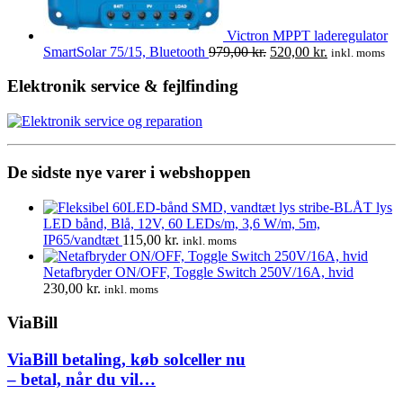
Victron MPPT laderegulator
Den
Den
SmartSolar 75/15, Bluetooth
979,00
kr.
520,00
kr.
inkl. moms
oprindelige
aktuelle
pris
pris
Elektronik service & fejlfinding
var:
er:
979,00 kr..
520,00 kr..
De sidste nye varer i webshoppen
LED bånd, Blå, 12V, 60 LEDs/m, 3,6 W/m, 5m,
IP65/vandtæt
115,00
kr.
inkl. moms
Netafbryder ON/OFF, Toggle Switch 250V/16A, hvid
230,00
kr.
inkl. moms
ViaBill
ViaBill betaling, køb solceller nu
– betal, når du vil…