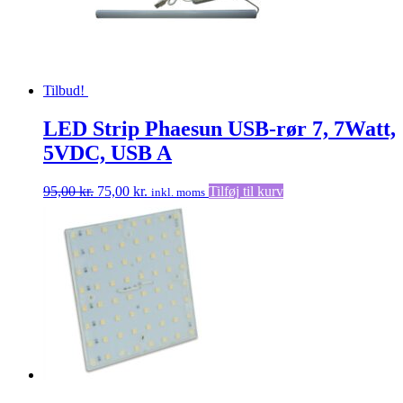
Tilbud!
LED Strip Phaesun USB-rør 7, 7Watt,
5VDC, USB A
Den
Den
95,00
kr.
75,00
kr.
Tilføj til kurv
inkl. moms
oprindelige
aktuelle
pris
pris
var:
er:
95,00 kr..
75,00 kr..