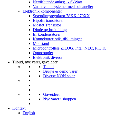
Nettilsluttede anlæg 1- 6kWatt
Varmt vand systemer med solpaneller
Elektronik komponenter
Spændingsregulator 78XX / 79XX
Bipolar transistorer
Mosfet Transistor
Diode og brokobling
El-kondensatorer
Konnektorer, stik, tilslutninger
Modstand
Microcontrollers ZILOG, Intel, NEC, PIC IC
Optocoupler
Elektronik diverse
Tilbud, nye varer, gaveideer
Tilbud
Brugte & demo varer
Diverse NON solar
Gaveideer
Nye varer i shoppen
Kontakt
English