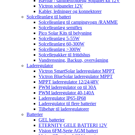
Bærbar / sammenfoldelig Solpanel kit 12V
Victron solpaneler 12V
Kabler, ledninger og konnektorer
Solcelleanlæg til batteri
Solcelleanlæg til campingvogn /RAMME
Solcelleanlæg semiflex
Pico Solar Kits til belysning
Solcelleanlæg 5-55W
Solcelleanlæg 60-300W
Solcelleanlæg >300W
Solcellepakker til fritidshus
Vandrensning, Backup, overvågning
Laderegulator
Victron SmartSolar laderegulator MPPT
Victron BlueSolar laderegulator MPPT
MPPT laderegulator 12/24/48V
PWM laderegulator op til 30A
PWM laderegulator 40-140A
Laderegulator IP65-IP68
Laderegulator til flere batterier
Tilbehør til laderegulatorer
Batterier
GEL batterier
ETERNITY GELE BATTERI 12V
Vision 6FM-Serie AGM batteri