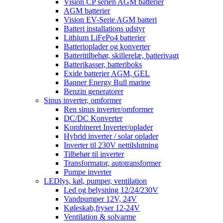
Vision CP serien AGM batterier
AGM batterier
Vision EV-Serie AGM batteri
Batteri installations udstyr
Lithium LiFePo4 batterier
Batterioplader og konverter
Batteritilbehør, skillerelæ, batterivagt
Batterikasser, batteriboks
Exide batterier AGM, GEL
Banner Energy Bull marine
Benzin generatorer
Sinus inverter, omformer
Ren sinus inverter/omformer
DC/DC Konverter
Kombineret Inverter/oplader
Hybrid inverter / solar oplader
Inverter til 230V nettilslutning
Tilbehør til inverter
Transformator, autotransformer
Pumpe inverter
LEDlys, køl, pumper, ventilation
Led og belysning 12/24/230V
Vandpumper 12V, 24V
Køleskab,fryser 12-24V
Ventilation & solvarme