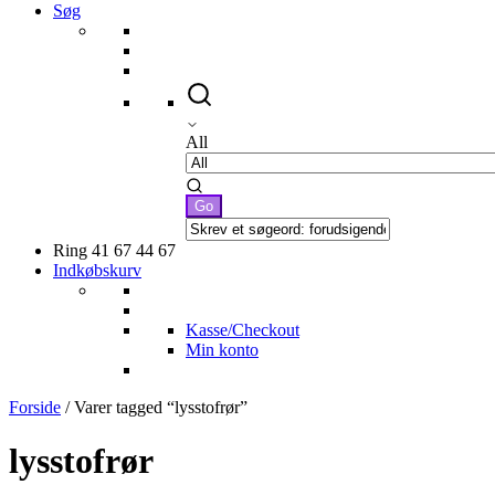
Søg
All
Ring 41 67 44 67
Indkøbskurv
Kasse/Checkout
Min konto
Forside
/ Varer tagged “lysstofrør”
lysstofrør