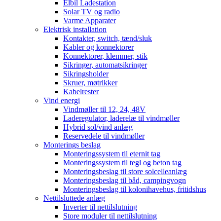
Elbil Ladestation
Solar TV og radio
Varme Apparater
Elektrisk installation
Kontakter, switch, tænd/sluk
Kabler og konnektorer
Konnektorer, klemmer, stik
Sikringer, automatsikringer
Sikringsholder
Skruer, møtrikker
Kabelrester
Vind energi
Vindmøller til 12, 24, 48V
Laderegulator, laderelæ til vindmøller
Hybrid sol/vind anlæg
Reservedele til vindmøller
Monterings beslag
Monteringssystem til eternit tag
Monteringssystem til tegl og beton tag
Monteringsbeslag til store solcelleanlæg
Monteringsbeslag til båd, campingvogn
Monteringsbeslag til kolonihavehus, fritidshus
Nettilsluttede anlæg
Inverter til nettilslutning
Store moduler til nettilslutning