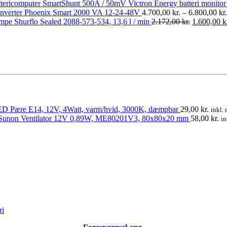
SmartShunt 500A / 50mV Victron Energy batteri monitor
Inverter Phoenix Smart 2000 VA 12-24-48V
4.700,00
kr.
–
6.800,00
kr.
Den
pe Shurflo Sealed 2088-573-534, 13,6 l / min
2.172,00
kr.
1.600,00
k
oprindelig
pris
var:
2.172,00 kr
D Pære E14, 12V, 4Watt, varm/hvid, 3000K, dæmpbar
29,00
kr.
inkl.
Sunon Ventilator 12V 0,89W, ME80201V3, 80x80x20 mm
58,00
kr.
in