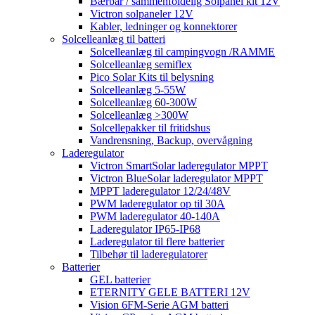
Bærbar / sammenfoldelig Solpanel kit 12V
Victron solpaneler 12V
Kabler, ledninger og konnektorer
Solcelleanlæg til batteri
Solcelleanlæg til campingvogn /RAMME
Solcelleanlæg semiflex
Pico Solar Kits til belysning
Solcelleanlæg 5-55W
Solcelleanlæg 60-300W
Solcelleanlæg >300W
Solcellepakker til fritidshus
Vandrensning, Backup, overvågning
Laderegulator
Victron SmartSolar laderegulator MPPT
Victron BlueSolar laderegulator MPPT
MPPT laderegulator 12/24/48V
PWM laderegulator op til 30A
PWM laderegulator 40-140A
Laderegulator IP65-IP68
Laderegulator til flere batterier
Tilbehør til laderegulatorer
Batterier
GEL batterier
ETERNITY GELE BATTERI 12V
Vision 6FM-Serie AGM batteri