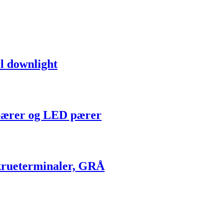
l downlight
 pærer og LED pærer
krueterminaler, GRÅ