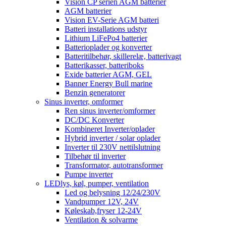
Vision CP serien AGM batterier
AGM batterier
Vision EV-Serie AGM batteri
Batteri installations udstyr
Lithium LiFePo4 batterier
Batterioplader og konverter
Batteritilbehør, skillerelæ, batterivagt
Batterikasser, batteriboks
Exide batterier AGM, GEL
Banner Energy Bull marine
Benzin generatorer
Sinus inverter, omformer
Ren sinus inverter/omformer
DC/DC Konverter
Kombineret Inverter/oplader
Hybrid inverter / solar oplader
Inverter til 230V nettilslutning
Tilbehør til inverter
Transformator, autotransformer
Pumpe inverter
LEDlys, køl, pumper, ventilation
Led og belysning 12/24/230V
Vandpumper 12V, 24V
Køleskab,fryser 12-24V
Ventilation & solvarme