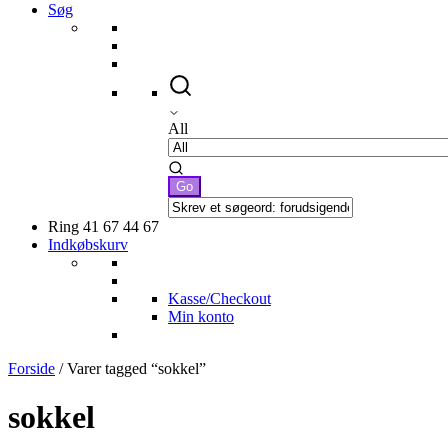
Søg
All
Ring 41 67 44 67
Indkøbskurv
Kasse/Checkout
Min konto
Forside
/ Varer tagged “sokkel”
sokkel