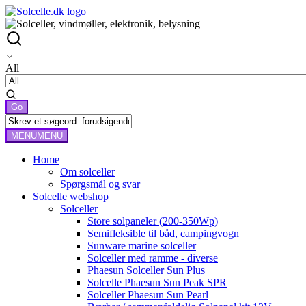
All
MENU
MENU
Home
Om solceller
Spørgsmål og svar
Solcelle webshop
Solceller
Store solpaneler (200-350Wp)
Semifleksible til båd, campingvogn
Sunware marine solceller
Solceller med ramme - diverse
Phaesun Solceller Sun Plus
Solcelle Phaesun Sun Peak SPR
Solceller Phaesun Sun Pearl