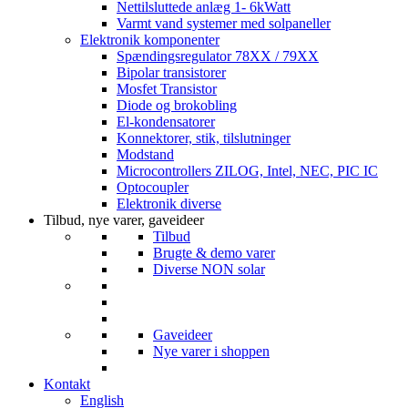
Nettilsluttede anlæg 1- 6kWatt
Varmt vand systemer med solpaneller
Elektronik komponenter
Spændingsregulator 78XX / 79XX
Bipolar transistorer
Mosfet Transistor
Diode og brokobling
El-kondensatorer
Konnektorer, stik, tilslutninger
Modstand
Microcontrollers ZILOG, Intel, NEC, PIC IC
Optocoupler
Elektronik diverse
Tilbud, nye varer, gaveideer
Tilbud
Brugte & demo varer
Diverse NON solar
Gaveideer
Nye varer i shoppen
Kontakt
English