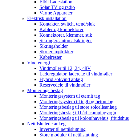
Elbil Ladestation
Solar TV og radio
Varme Apparater
Elektrisk installation
Kontakter, switch, tænd/sluk
Kabler og konnektorer
Konnektorer, klemmer, stik
Sikringer, automatsikringer
Sikringsholder
Skruer, møtrikker
Kabelrester
Vind energi
Vindmøller til 12, 24, 48V
Laderegulator, laderelæ til vindmøller
Hybrid sol/vind anlæg
Reservedele til vindmøller
Monterings beslag
Monteringssystem til eternit tag
Monteringssystem til tegl og beton tag
Monteringsbeslag til store solcelleanlæg
Monteringsbeslag til båd, campingvogn
Monteringsbeslag til kolonihavehus, fritidshus
Nettilsluttede anlæg
Inverter til nettilslutning
Store moduler til nettilslutning