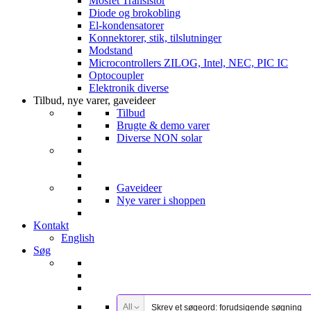
Mosfet Transistor
Diode og brokobling
El-kondensatorer
Konnektorer, stik, tilslutninger
Modstand
Microcontrollers ZILOG, Intel, NEC, PIC IC
Optocoupler
Elektronik diverse
Tilbud, nye varer, gaveideer
Tilbud
Brugte & demo varer
Diverse NON solar
Gaveideer
Nye varer i shoppen
Kontakt
English
Søg
All