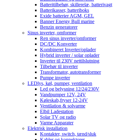
Batteritilbehør, skillerelæ, batterivagt
Batterikasser, batteriboks
Exide batterier AGM, GEL
Banner Energy Bull marine
Benzin generatorer
Sinus inverter, omformer
Ren sinus inverter/omformer
DC/DC Konverter
Kombineret Inverter/oplader
Hybrid inverter / solar oplader
Inverter til 230V nettilslutning
Tilbehør til inverter
Transformator, autotransformer
Pumpe inverter
LEDlys, køl, pumper, ventilation
Led og belysning 12/24/230V
Vandpumper 12V, 24V
Køleskab,fryser 12-24V
Ventilation & solvarme
Elbil Ladestation
Solar TV og radio
Varme Apparater
Elektrisk installation
Kontakter, switch, tænd/sluk
Kabler og konnektorer