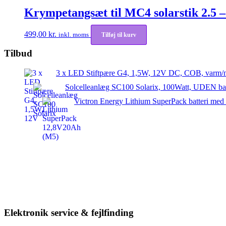
Krympetangsæt til MC4 solarstik 2.5 
499,00
kr.
inkl. moms
Tilføj til kurv
Tilbud
3 x LED Stiftpære G4, 1,5W, 12V DC, COB, varm/n
Solcelleanlæg SC100 Solarix, 100Watt, UDEN bat
Victron Energy Lithium SuperPack batteri med
Elektronik service & fejlfinding