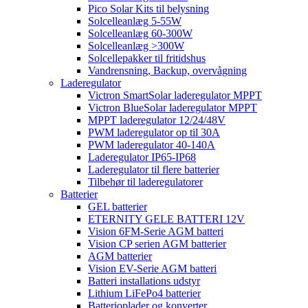
Pico Solar Kits til belysning
Solcelleanlæg 5-55W
Solcelleanlæg 60-300W
Solcelleanlæg >300W
Solcellepakker til fritidshus
Vandrensning, Backup, overvågning
Laderegulator
Victron SmartSolar laderegulator MPPT
Victron BlueSolar laderegulator MPPT
MPPT laderegulator 12/24/48V
PWM laderegulator op til 30A
PWM laderegulator 40-140A
Laderegulator IP65-IP68
Laderegulator til flere batterier
Tilbehør til laderegulatorer
Batterier
GEL batterier
ETERNITY GELE BATTERI 12V
Vision 6FM-Serie AGM batteri
Vision CP serien AGM batterier
AGM batterier
Vision EV-Serie AGM batteri
Batteri installations udstyr
Lithium LiFePo4 batterier
Batterioplader og konverter