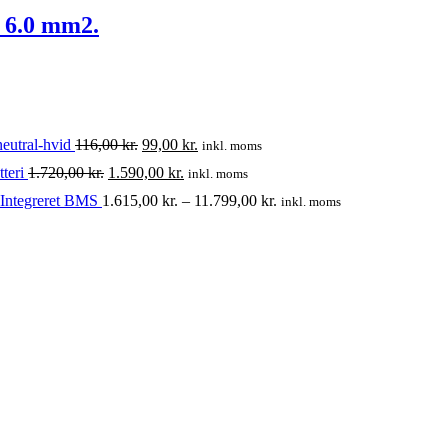
– 6.0 mm2.
Den
Den
eutral-hvid
116,00
kr.
99,00
kr.
inkl. moms
oprindelige
aktuelle
Den
Den
teri
1.720,00
kr.
1.590,00
kr.
inkl. moms
pris
pris
oprindelige
aktuelle
var:
er:
Prisinterval:
 Integreret BMS
1.615,00
kr.
–
11.799,00
kr.
inkl. moms
pris
pris
116,00 kr..
99,00 kr..
1.615,00 kr.
var:
er:
til
1.720,00 kr..
1.590,00 kr..
11.799,00 kr.