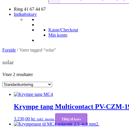
Ring 41 67 44 67
Indkøbskurv
Kasse/Checkout
Min konto
Forside
/ Varer tagged “solar”
solar
Viser 2 resultater
Krympe tang Multicontact PV-CZM-1
3.230,00
kr.
inkl. moms
Tilføj til kurv