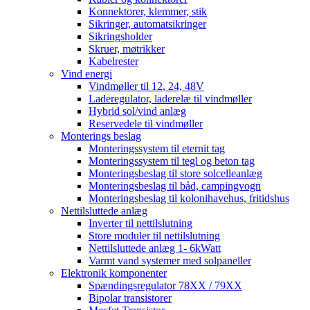
Konnektorer, klemmer, stik
Sikringer, automatsikringer
Sikringsholder
Skruer, møtrikker
Kabelrester
Vind energi
Vindmøller til 12, 24, 48V
Laderegulator, laderelæ til vindmøller
Hybrid sol/vind anlæg
Reservedele til vindmøller
Monterings beslag
Monteringssystem til eternit tag
Monteringssystem til tegl og beton tag
Monteringsbeslag til store solcelleanlæg
Monteringsbeslag til båd, campingvogn
Monteringsbeslag til kolonihavehus, fritidshus
Nettilsluttede anlæg
Inverter til nettilslutning
Store moduler til nettilslutning
Nettilsluttede anlæg 1- 6kWatt
Varmt vand systemer med solpaneller
Elektronik komponenter
Spændingsregulator 78XX / 79XX
Bipolar transistorer