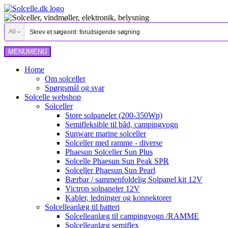
All
MENU
MENU
Home
Om solceller
Spørgsmål og svar
Solcelle webshop
Solceller
Store solpaneler (200-350Wp)
Semifleksible til båd, campingvogn
Sunware marine solceller
Solceller med ramme - diverse
Phaesun Solceller Sun Plus
Solcelle Phaesun Sun Peak SPR
Solceller Phaesun Sun Pearl
Bærbar / sammenfoldelig Solpanel kit 12V
Victron solpaneler 12V
Kabler, ledninger og konnektorer
Solcelleanlæg til batteri
Solcelleanlæg til campingvogn /RAMME
Solcelleanlæg semiflex