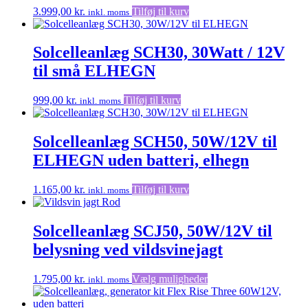
3.999,00
kr.
Tilføj til kurv
inkl. moms
Solcelleanlæg SCH30, 30Watt / 12V
til små ELHEGN
999,00
kr.
Tilføj til kurv
inkl. moms
Solcelleanlæg SCH50, 50W/12V til
ELHEGN uden batteri, elhegn
1.165,00
kr.
Tilføj til kurv
inkl. moms
Solcelleanlæg SCJ50, 50W/12V til
belysning ved vildsvinejagt
Dette
1.795,00
kr.
Vælg muligheder
inkl. moms
vare
har