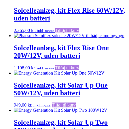
flere
varianter.
Solcelleanlæg, kit Flex Rise 60W/12V,
Mulighederne
uden batteri
kan
vælges
på
2.265,00
kr.
Tilføj til kurv
inkl. moms
varesiden
Solcelleanlæg, kit Flex Rise One
20W/12V, uden batteri
1.198,00
kr.
Tilføj til kurv
inkl. moms
Solcelleanlæg, kit Solar Up One
50W/12V, uden batteri
949,00
kr.
Tilføj til kurv
inkl. moms
Solcelleanlæg, kit Solar Up Two