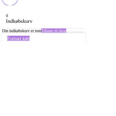
0
Indkøbskurv
Din indkøbskurv er tom
Tilbage til shop
Fortsæt køb