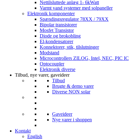
Nettilsluttede anlæg 1- 6kWatt
Varmt vand systemer med solpaneller
Elektronik komponenter
Spændingsregulator 78XX / 79XX
Bipolar transistorer
Mosfet Transistor
Diode og brokobling
El-kondensatorer
Konnektorer, stik, tilslutninger
Modstand
Microcontrollers ZILOG, Intel, NEC, PIC IC
Optocoupler
Elektronik diverse
Tilbud, nye varer, gaveideer
Tilbud
Brugte & demo varer
Diverse NON solar
Gaveideer
Nye varer i shoppen
Kontakt
English