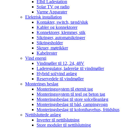
Elbil Ladestation
Solar TV og radio
Varme Apparater
Elektrisk installation
Kontakter, switch, tænd/sluk
Kabler og konnektorer
Konnektorer, klemmer, stik
Sikringer, automatsikringer
Sikringsholder
Skruer, møtrikker
Kabelrester
Vind energi
Vindmøller til 12, 24, 48V
Laderegulator, laderelæ til vindmøller
Hybrid sol/vind anlæg
Reservedele til vindmøller
Monterings beslag
Monteringssystem til eternit tag
Monteringssystem til tegl og beton tag
Monteringsbeslag til store solcelleanlæg
Monteringsbeslag til båd, campingvogn
Monteringsbeslag til kolonihavehus, fritidshus
Nettilsluttede anlæg
Inverter til nettilslutning
Store moduler til nettilslutning