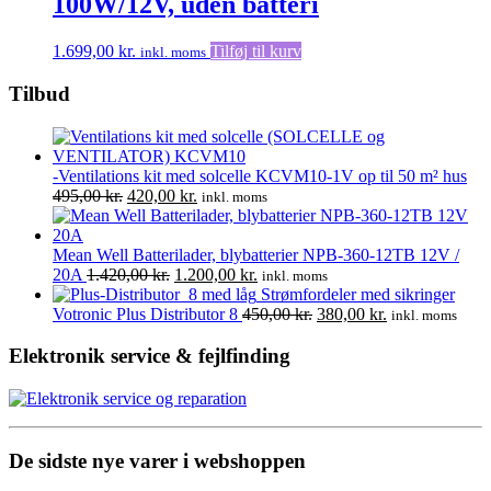
100W/12V, uden batteri
1.699,00
kr.
Tilføj til kurv
inkl. moms
Tilbud
-Ventilations kit med solcelle KCVM10-1V op til 50 m² hus
Den
Den
495,00
kr.
420,00
kr.
inkl. moms
oprindelige
aktuelle
pris
pris
var:
er:
Mean Well Batterilader, blybatterier NPB-360-12TB 12V /
495,00 kr..
Den
420,00 kr..
Den
20A
1.420,00
kr.
1.200,00
kr.
inkl. moms
oprindelige
aktuelle
Strømfordeler med sikringer
pris
pris
Den
Den
Votronic Plus Distributor 8
450,00
kr.
380,00
kr.
inkl. moms
var:
er:
oprindelige
aktuelle
1.420,00 kr..
1.200,00 kr..
pris
pris
Elektronik service & fejlfinding
var:
er:
450,00 kr..
380,00 kr..
De sidste nye varer i webshoppen