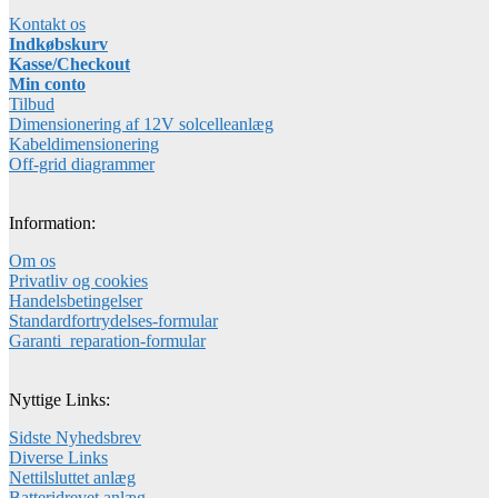
Kontakt os
Indkøbskurv
Kasse/Checkout
Min conto
Tilbud
Dimensionering af 12V solcelleanlæg
Kabeldimensionering
Off-grid diagrammer
Information:
Om os
Privatliv og cookies
Handelsbetingelser
Standardfortrydelses-formular
Garanti_reparation-formular
Nyttige Links:
Sidste Nyhedsbrev
Diverse Links
Nettilsluttet anlæg
Batteridrevet anlæg