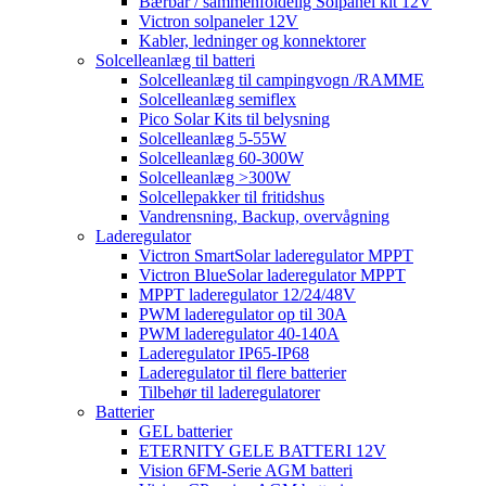
Bærbar / sammenfoldelig Solpanel kit 12V
Victron solpaneler 12V
Kabler, ledninger og konnektorer
Solcelleanlæg til batteri
Solcelleanlæg til campingvogn /RAMME
Solcelleanlæg semiflex
Pico Solar Kits til belysning
Solcelleanlæg 5-55W
Solcelleanlæg 60-300W
Solcelleanlæg >300W
Solcellepakker til fritidshus
Vandrensning, Backup, overvågning
Laderegulator
Victron SmartSolar laderegulator MPPT
Victron BlueSolar laderegulator MPPT
MPPT laderegulator 12/24/48V
PWM laderegulator op til 30A
PWM laderegulator 40-140A
Laderegulator IP65-IP68
Laderegulator til flere batterier
Tilbehør til laderegulatorer
Batterier
GEL batterier
ETERNITY GELE BATTERI 12V
Vision 6FM-Serie AGM batteri