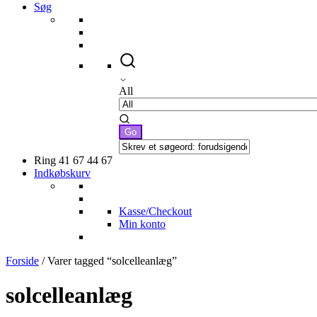
Søg
All
Ring 41 67 44 67
Indkøbskurv
Kasse/Checkout
Min konto
Forside
/ Varer tagged “solcelleanlæg”
solcelleanlæg