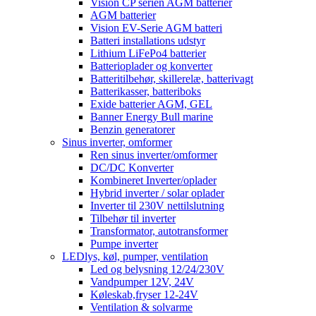
Vision CP serien AGM batterier
AGM batterier
Vision EV-Serie AGM batteri
Batteri installations udstyr
Lithium LiFePo4 batterier
Batterioplader og konverter
Batteritilbehør, skillerelæ, batterivagt
Batterikasser, batteriboks
Exide batterier AGM, GEL
Banner Energy Bull marine
Benzin generatorer
Sinus inverter, omformer
Ren sinus inverter/omformer
DC/DC Konverter
Kombineret Inverter/oplader
Hybrid inverter / solar oplader
Inverter til 230V nettilslutning
Tilbehør til inverter
Transformator, autotransformer
Pumpe inverter
LEDlys, køl, pumper, ventilation
Led og belysning 12/24/230V
Vandpumper 12V, 24V
Køleskab,fryser 12-24V
Ventilation & solvarme