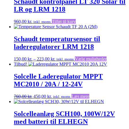
Schaudt kontrolpanel LT 320 Solar til
LR og LRM 1218
960,00
kr.
Tilføj til kurv
inkl. moms
Schaudt temperatursensor til
laderegulatorer LRM 1218
Prisinterval:
Dette
150,00
kr.
–
223,00
kr.
Vælg muligheder
inkl. moms
150,00 kr.
vare
Tilbud!
til
har
223,00 kr.
flere
Solcelle Laderegulator MPPT
varianter.
MC2010 / 20A / 12-24V
Muligheder
kan
vælges
Den
Den
760,00
kr.
450,00
kr.
Læs mere
inkl. moms
på
oprindelige
aktuelle
varesiden
pris
pris
var:
er:
Solcelleanlæg SCH100, 100W/12V
760,00 kr..
450,00 kr..
med batteri til ELHEGN