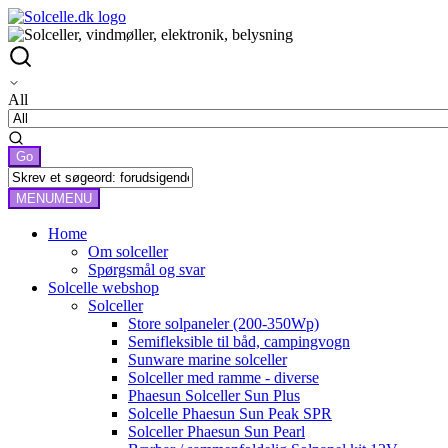
All
MENU
MENU
Home
Om solceller
Spørgsmål og svar
Solcelle webshop
Solceller
Store solpaneler (200-350Wp)
Semifleksible til båd, campingvogn
Sunware marine solceller
Solceller med ramme - diverse
Phaesun Solceller Sun Plus
Solcelle Phaesun Sun Peak SPR
Solceller Phaesun Sun Pearl