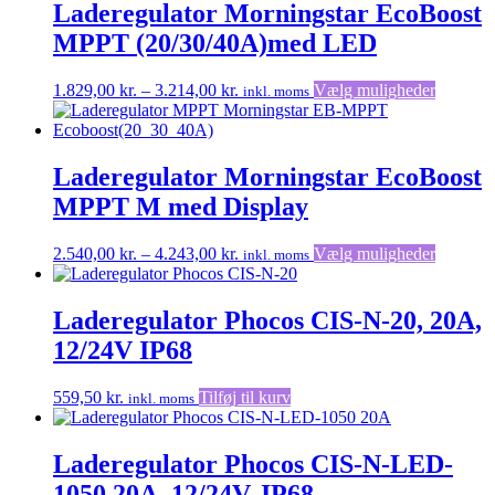
var:
er:
Laderegulator Morningstar EcoBoost
1.999,00 kr..
1.799,00 kr..
MPPT (20/30/40A)med LED
Prisinterval:
Dette
1.829,00
kr.
–
3.214,00
kr.
Vælg muligheder
inkl. moms
1.829,00 kr.
vare
til
har
3.214,00 kr.
flere
varianter
Laderegulator Morningstar EcoBoost
Mulighe
MPPT M med Display
kan
vælges
på
Prisinterval:
Dette
2.540,00
kr.
–
4.243,00
kr.
Vælg muligheder
inkl. moms
vareside
2.540,00 kr.
vare
til
har
4.243,00 kr.
flere
Laderegulator Phocos CIS-N-20, 20A,
varianter
12/24V IP68
Mulighe
kan
vælges
559,50
kr.
Tilføj til kurv
inkl. moms
på
vareside
Laderegulator Phocos CIS-N-LED-
1050 20A, 12/24V, IP68