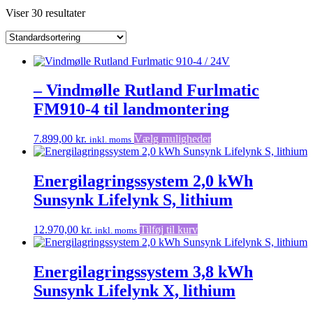
Viser 30 resultater
– Vindmølle Rutland Furlmatic
FM910-4 til landmontering
Dette
7.899,00
kr.
Vælg muligheder
inkl. moms
vare
har
flere
Energilagringssystem 2,0 kWh
varianter.
Sunsynk Lifelynk S, lithium
Mulighederne
kan
vælges
12.970,00
kr.
Tilføj til kurv
inkl. moms
på
varesiden
Energilagringssystem 3,8 kWh
Sunsynk Lifelynk X, lithium