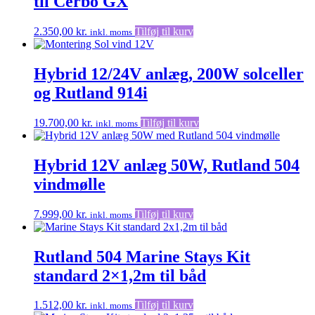
til Cerbo GX
2.350,00
kr.
Tilføj til kurv
inkl. moms
Hybrid 12/24V anlæg, 200W solceller
og Rutland 914i
19.700,00
kr.
Tilføj til kurv
inkl. moms
Hybrid 12V anlæg 50W, Rutland 504
vindmølle
7.999,00
kr.
Tilføj til kurv
inkl. moms
Rutland 504 Marine Stays Kit
standard 2×1,2m til båd
1.512,00
kr.
Tilføj til kurv
inkl. moms