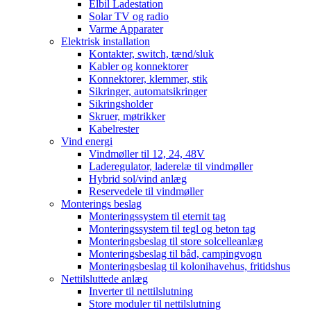
Elbil Ladestation
Solar TV og radio
Varme Apparater
Elektrisk installation
Kontakter, switch, tænd/sluk
Kabler og konnektorer
Konnektorer, klemmer, stik
Sikringer, automatsikringer
Sikringsholder
Skruer, møtrikker
Kabelrester
Vind energi
Vindmøller til 12, 24, 48V
Laderegulator, laderelæ til vindmøller
Hybrid sol/vind anlæg
Reservedele til vindmøller
Monterings beslag
Monteringssystem til eternit tag
Monteringssystem til tegl og beton tag
Monteringsbeslag til store solcelleanlæg
Monteringsbeslag til båd, campingvogn
Monteringsbeslag til kolonihavehus, fritidshus
Nettilsluttede anlæg
Inverter til nettilslutning
Store moduler til nettilslutning