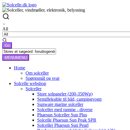
All
MENU
MENU
Home
Om solceller
Spørgsmål og svar
Solcelle webshop
Solceller
Store solpaneler (200-350Wp)
Semifleksible til båd, campingvogn
Sunware marine solceller
Solceller med ramme - diverse
Phaesun Solceller Sun Plus
Solcelle Phaesun Sun Peak SPR
Solceller Phaesun Sun Pearl