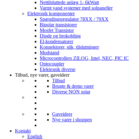
Nettilsluttede anlæg 1- 6kWatt
Varmt vand systemer med solpaneller
Elektronik komponenter
Spændingsregulator 78XX / 79XX
Bipolar transistorer
Mosfet Transistor
Diode og brokobling
El-kondensatorer
Konnektorer, stik, tilslutninger
Modstand
Microcontrollers ZILOG, Intel, NEC, PIC IC
Optocoupler
Elektronik diverse
Tilbud, nye varer, gaveideer
Tilbud
Brugte & demo varer
Diverse NON solar
Gaveideer
Nye varer i shoppen
Kontakt
English