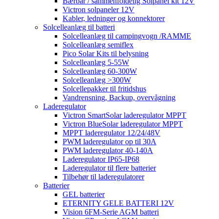
Bærbar / sammenfoldelig Solpanel kit 12V
Victron solpaneler 12V
Kabler, ledninger og konnektorer
Solcelleanlæg til batteri
Solcelleanlæg til campingvogn /RAMME
Solcelleanlæg semiflex
Pico Solar Kits til belysning
Solcelleanlæg 5-55W
Solcelleanlæg 60-300W
Solcelleanlæg >300W
Solcellepakker til fritidshus
Vandrensning, Backup, overvågning
Laderegulator
Victron SmartSolar laderegulator MPPT
Victron BlueSolar laderegulator MPPT
MPPT laderegulator 12/24/48V
PWM laderegulator op til 30A
PWM laderegulator 40-140A
Laderegulator IP65-IP68
Laderegulator til flere batterier
Tilbehør til laderegulatorer
Batterier
GEL batterier
ETERNITY GELE BATTERI 12V
Vision 6FM-Serie AGM batteri