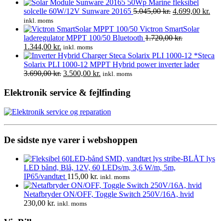
Marine fleksibel
Den
De
solcelle 60W/12V Sunware 20165
5.045,00
kr.
4.699,00
kr.
oprindelige
akt
inkl. moms
pris
pris
Victron SmartSolar
var:
er:
laderegulator MPPT 100/50 Bluetooth
1.720,00
kr.
Den
Den
5.045,00 kr..
4.6
1.344,00
kr.
inkl. moms
oprindelige
aktuelle
*Steca
pris
pris
Solarix PLI 1000-12 MPPT Hybrid power inverter lader
var:
er:
Den
Den
3.690,00
kr.
3.500,00
kr.
inkl. moms
1.720,00 kr..
1.344,00 kr..
oprindelige
aktuelle
pris
pris
Elektronik service & fejlfinding
var:
er:
3.690,00 kr..
3.500,00 kr..
De sidste nye varer i webshoppen
LED bånd, Blå, 12V, 60 LEDs/m, 3,6 W/m, 5m,
IP65/vandtæt
115,00
kr.
inkl. moms
Netafbryder ON/OFF, Toggle Switch 250V/16A, hvid
230,00
kr.
inkl. moms