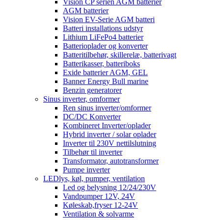
Vision CP serien AGM batterier
AGM batterier
Vision EV-Serie AGM batteri
Batteri installations udstyr
Lithium LiFePo4 batterier
Batterioplader og konverter
Batteritilbehør, skillerelæ, batterivagt
Batterikasser, batteriboks
Exide batterier AGM, GEL
Banner Energy Bull marine
Benzin generatorer
Sinus inverter, omformer
Ren sinus inverter/omformer
DC/DC Konverter
Kombineret Inverter/oplader
Hybrid inverter / solar oplader
Inverter til 230V nettilslutning
Tilbehør til inverter
Transformator, autotransformer
Pumpe inverter
LEDlys, køl, pumper, ventilation
Led og belysning 12/24/230V
Vandpumper 12V, 24V
Køleskab,fryser 12-24V
Ventilation & solvarme