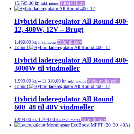
15.795,00
kr.
Tilføj til kurv
inkl. moms
Hybrid laderegulator All Round 400-
12, 400W, 12V – Brugt
1.499,00
kr.
Tilføj til kurv
inkl. moms
Tilbud!
Hybrid laderegulator All Round 400-
3000W til vindmøller
Prisinterval:
Dette
1.999,00
kr.
–
11.310,00
kr.
Vælg muligheder
inkl. moms
1.999,00 kr.
vare
Tilbud!
til
har
11.310,00 kr.
flere
Hybrid laderegulator All Round
variante
600_48 til 48V vindmøller
Muligh
kan
vælges
Den
Den
1.999,00
kr.
1.799,00
kr.
Tilføj til kurv
inkl. moms
på
oprindelige
aktuelle
varesid
pris
pris