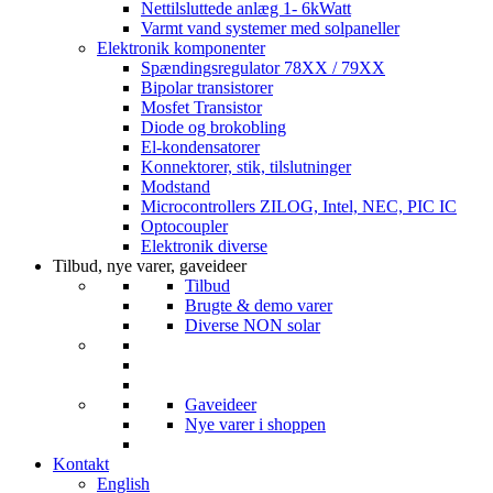
Nettilsluttede anlæg 1- 6kWatt
Varmt vand systemer med solpaneller
Elektronik komponenter
Spændingsregulator 78XX / 79XX
Bipolar transistorer
Mosfet Transistor
Diode og brokobling
El-kondensatorer
Konnektorer, stik, tilslutninger
Modstand
Microcontrollers ZILOG, Intel, NEC, PIC IC
Optocoupler
Elektronik diverse
Tilbud, nye varer, gaveideer
Tilbud
Brugte & demo varer
Diverse NON solar
Gaveideer
Nye varer i shoppen
Kontakt
English