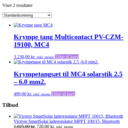
Viser 2 resultater
Krympe tang Multicontact PV-CZM-
19100, MC4
3.230,00
kr.
Tilføj til kurv
inkl. moms
Krympetangsæt til MC4 solarstik 2.5
– 6.0 mm2.
499,00
kr.
Tilføj til kurv
inkl. moms
Tilbud
Victron SmartSolar laderegulator MPPT 100/15, Bluetooth
Den
Den
1.025,00
kr.
720,00
kr.
inkl. moms