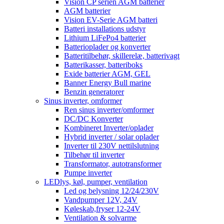
Vision CP serien AGM batterier
AGM batterier
Vision EV-Serie AGM batteri
Batteri installations udstyr
Lithium LiFePo4 batterier
Batterioplader og konverter
Batteritilbehør, skillerelæ, batterivagt
Batterikasser, batteriboks
Exide batterier AGM, GEL
Banner Energy Bull marine
Benzin generatorer
Sinus inverter, omformer
Ren sinus inverter/omformer
DC/DC Konverter
Kombineret Inverter/oplader
Hybrid inverter / solar oplader
Inverter til 230V nettilslutning
Tilbehør til inverter
Transformator, autotransformer
Pumpe inverter
LEDlys, køl, pumper, ventilation
Led og belysning 12/24/230V
Vandpumper 12V, 24V
Køleskab,fryser 12-24V
Ventilation & solvarme