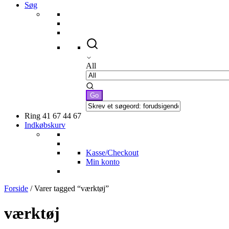
Søg
All
Ring 41 67 44 67
Indkøbskurv
Kasse/Checkout
Min konto
Forside
/ Varer tagged “værktøj”
værktøj