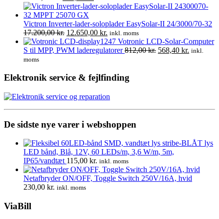
oprindelige
aktuelle
pris
pris
var:
er:
Victron Inverter-lader-soloplader EasySolar-II 24/3000/70-32
1.025,00 kr..
Den
720,00 kr..
Den
17.200,00
kr.
12.650,00
kr.
inkl. moms
oprindelige
aktuelle
Votronic LCD-Solar-Computer
pris
pris
Den
Den
S til MPP, PWM laderegulatorer
812,00
kr.
568,40
kr.
inkl.
var:
er:
oprindelige
aktuelle
moms
17.200,00 kr..
12.650,00 kr..
pris
pris
var:
er:
Elektronik service & fejlfinding
812,00 kr..
568,40 kr.
De sidste nye varer i webshoppen
LED bånd, Blå, 12V, 60 LEDs/m, 3,6 W/m, 5m,
IP65/vandtæt
115,00
kr.
inkl. moms
Netafbryder ON/OFF, Toggle Switch 250V/16A, hvid
230,00
kr.
inkl. moms
ViaBill