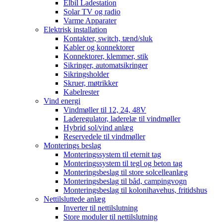
Elbil Ladestation
Solar TV og radio
Varme Apparater
Elektrisk installation
Kontakter, switch, tænd/sluk
Kabler og konnektorer
Konnektorer, klemmer, stik
Sikringer, automatsikringer
Sikringsholder
Skruer, møtrikker
Kabelrester
Vind energi
Vindmøller til 12, 24, 48V
Laderegulator, laderelæ til vindmøller
Hybrid sol/vind anlæg
Reservedele til vindmøller
Monterings beslag
Monteringssystem til eternit tag
Monteringssystem til tegl og beton tag
Monteringsbeslag til store solcelleanlæg
Monteringsbeslag til båd, campingvogn
Monteringsbeslag til kolonihavehus, fritidshus
Nettilsluttede anlæg
Inverter til nettilslutning
Store moduler til nettilslutning