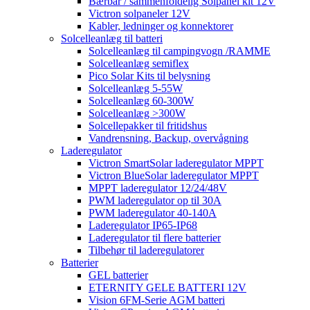
Bærbar / sammenfoldelig Solpanel kit 12V
Victron solpaneler 12V
Kabler, ledninger og konnektorer
Solcelleanlæg til batteri
Solcelleanlæg til campingvogn /RAMME
Solcelleanlæg semiflex
Pico Solar Kits til belysning
Solcelleanlæg 5-55W
Solcelleanlæg 60-300W
Solcelleanlæg >300W
Solcellepakker til fritidshus
Vandrensning, Backup, overvågning
Laderegulator
Victron SmartSolar laderegulator MPPT
Victron BlueSolar laderegulator MPPT
MPPT laderegulator 12/24/48V
PWM laderegulator op til 30A
PWM laderegulator 40-140A
Laderegulator IP65-IP68
Laderegulator til flere batterier
Tilbehør til laderegulatorer
Batterier
GEL batterier
ETERNITY GELE BATTERI 12V
Vision 6FM-Serie AGM batteri