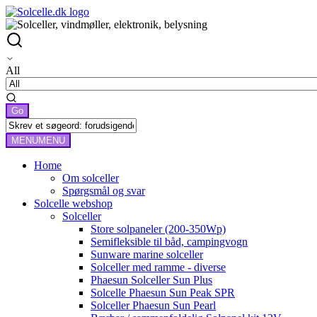
All
MENU
MENU
Home
Om solceller
Spørgsmål og svar
Solcelle webshop
Solceller
Store solpaneler (200-350Wp)
Semifleksible til båd, campingvogn
Sunware marine solceller
Solceller med ramme - diverse
Phaesun Solceller Sun Plus
Solcelle Phaesun Sun Peak SPR
Solceller Phaesun Sun Pearl