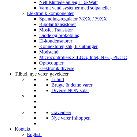
Nettilsluttede anlæg 1- 6kWatt
Varmt vand systemer med solpaneller
Elektronik komponenter
Spændingsregulator 78XX / 79XX
Bipolar transistorer
Mosfet Transistor
Diode og brokobling
El-kondensatorer
Konnektorer, stik, tilslutninger
Modstand
Microcontrollers ZILOG, Intel, NEC, PIC IC
Optocoupler
Elektronik diverse
Tilbud, nye varer, gaveideer
Tilbud
Brugte & demo varer
Diverse NON solar
Gaveideer
Nye varer i shoppen
Kontakt
English