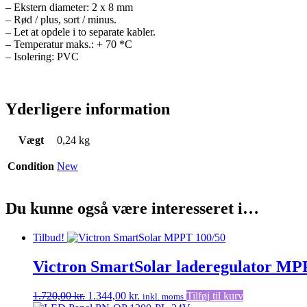
– Ekstern diameter: 2 x 8 mm
– Rød / plus, sort / minus.
– Let at opdele i to separate kabler.
– Temperatur maks.: + 70 *C
– Isolering: PVC
Yderligere information
Vægt
0,24 kg
Condition
New
Du kunne også være interesseret i…
Tilbud!
Victron SmartSolar laderegulator MP
Den
Den
1.720,00
kr.
1.344,00
kr.
Tilføj til kurv
inkl. moms