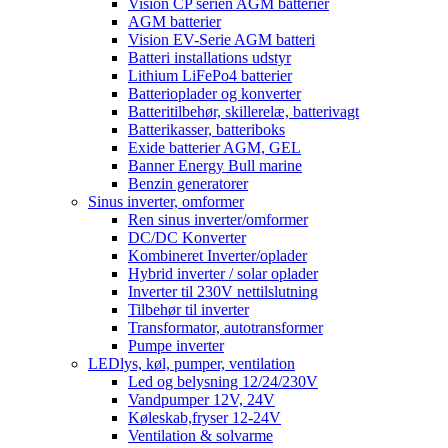
Vision CP serien AGM batterier
AGM batterier
Vision EV-Serie AGM batteri
Batteri installations udstyr
Lithium LiFePo4 batterier
Batterioplader og konverter
Batteritilbehør, skillerelæ, batterivagt
Batterikasser, batteriboks
Exide batterier AGM, GEL
Banner Energy Bull marine
Benzin generatorer
Sinus inverter, omformer
Ren sinus inverter/omformer
DC/DC Konverter
Kombineret Inverter/oplader
Hybrid inverter / solar oplader
Inverter til 230V nettilslutning
Tilbehør til inverter
Transformator, autotransformer
Pumpe inverter
LEDlys, køl, pumper, ventilation
Led og belysning 12/24/230V
Vandpumper 12V, 24V
Køleskab,fryser 12-24V
Ventilation & solvarme