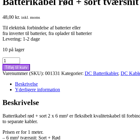
Batterikabel rød + sort tværsnit
48,00
kr.
inkl. moms
Til elektrisk forbindelse af batterier eller
fra inverter til batterier, fra oplader til batterier
Levering: 1-2 dage
10 på lager
Batterikabel
rød
Tilføj til kurv
+
Varenummer (SKU):
001331
Kategorier:
DC Batterikabler
,
DC Kabler
sort
tværsnit
Beskrivelse
2x6
Yderligere information
mm²,
fleksibel
Beskrivelse
antal
Batterikabel rød + sort 2 x 6 mm² er fleksibelt kvalitetskabel til forbind
to separate kabler.
Prisen er for 1 meter.
– 6 mm² tværsnit: Sort + Rød