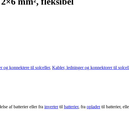
 2×6 mm², fleksibel
 og konnektere til solceller
,
Kabler, ledninger og konnektorer til solcel
else af batterier eller fra
inverter
til
batterier
, fra
oplader
til batterier, e