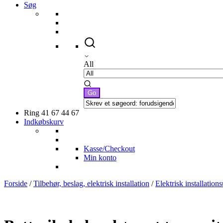
Søg
All
Ring 41 67 44 67
Indkøbskurv
Kasse/Checkout
Min konto
Forside
/
Tilbehør, beslag, elektrisk installation
/
Elektrisk installation