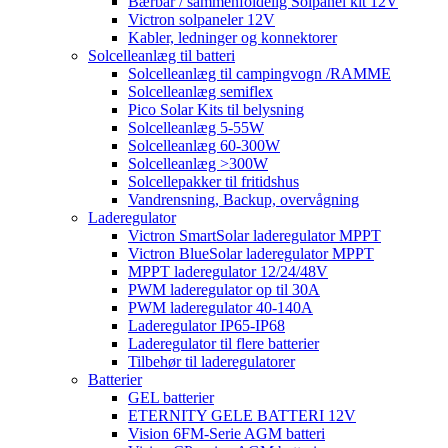
Bærbar / sammenfoldelig Solpanel kit 12V
Victron solpaneler 12V
Kabler, ledninger og konnektorer
Solcelleanlæg til batteri
Solcelleanlæg til campingvogn /RAMME
Solcelleanlæg semiflex
Pico Solar Kits til belysning
Solcelleanlæg 5-55W
Solcelleanlæg 60-300W
Solcelleanlæg >300W
Solcellepakker til fritidshus
Vandrensning, Backup, overvågning
Laderegulator
Victron SmartSolar laderegulator MPPT
Victron BlueSolar laderegulator MPPT
MPPT laderegulator 12/24/48V
PWM laderegulator op til 30A
PWM laderegulator 40-140A
Laderegulator IP65-IP68
Laderegulator til flere batterier
Tilbehør til laderegulatorer
Batterier
GEL batterier
ETERNITY GELE BATTERI 12V
Vision 6FM-Serie AGM batteri