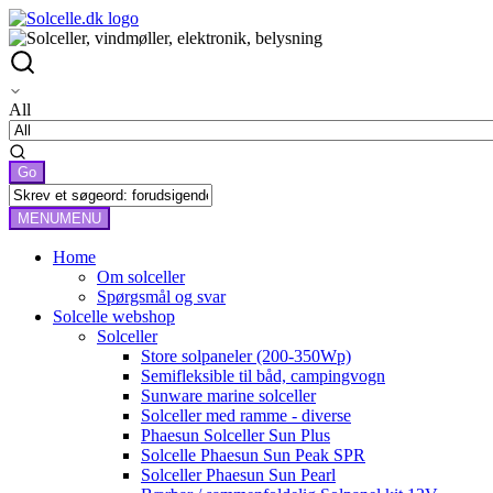
All
MENU
MENU
Home
Om solceller
Spørgsmål og svar
Solcelle webshop
Solceller
Store solpaneler (200-350Wp)
Semifleksible til båd, campingvogn
Sunware marine solceller
Solceller med ramme - diverse
Phaesun Solceller Sun Plus
Solcelle Phaesun Sun Peak SPR
Solceller Phaesun Sun Pearl