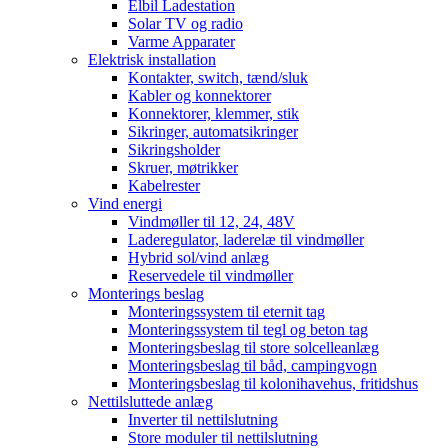
Elbil Ladestation
Solar TV og radio
Varme Apparater
Elektrisk installation
Kontakter, switch, tænd/sluk
Kabler og konnektorer
Konnektorer, klemmer, stik
Sikringer, automatsikringer
Sikringsholder
Skruer, møtrikker
Kabelrester
Vind energi
Vindmøller til 12, 24, 48V
Laderegulator, laderelæ til vindmøller
Hybrid sol/vind anlæg
Reservedele til vindmøller
Monterings beslag
Monteringssystem til eternit tag
Monteringssystem til tegl og beton tag
Monteringsbeslag til store solcelleanlæg
Monteringsbeslag til båd, campingvogn
Monteringsbeslag til kolonihavehus, fritidshus
Nettilsluttede anlæg
Inverter til nettilslutning
Store moduler til nettilslutning