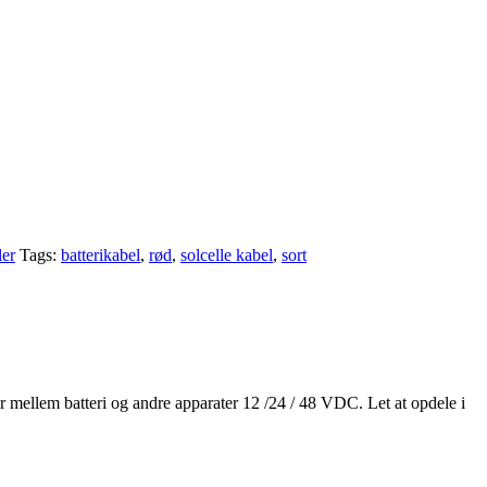
ler
Tags:
batterikabel
,
rød
,
solcelle kabel
,
sort
ller mellem batteri og andre apparater 12 /24 / 48 VDC. Let at opdele i