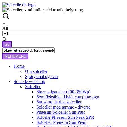
All
MENU
MENU
Home
Om solceller
Spørgsmål og svar
Solcelle webshop
Solceller
Store solpaneler (200-350Wp)
Semifleksible til båd, campingvogn
Sunware marine solceller
Solceller med ramme - diverse
Phaesun Solceller Sun Plus
Solcelle Phaesun Sun Peak SPR
Solceller Phaesun Sun Pearl