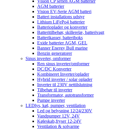
Vision CP serien AGM batterier
AGM batterier
Vision EV-Serie AGM batteri
Batteri installations udstyr
Lithium LiFePo4 batterier
Batterioplader og konverter
Batteritilbehør, skillerelæ, batterivagt
Batterikasser, batteriboks
Exide batterier AGM, GEL
Banner Energy Bull marine
Benzin generatorer
Sinus inverter, omformer
Ren sinus inverter/omformer
DC/DC Konverter
Kombineret Inverter/oplader
Hybrid inverter / solar oplader
Inverter til 230V nettilslutning
Tilbehør til inverter
Transformator, autotransformer
Pumpe inverter
LEDlys, køl, pumper, ventilation
Led og belysning 12/24/230V
Vandpumper 12V, 24V
Køleskab,fryser 12-24V
Ventilation & solvarme