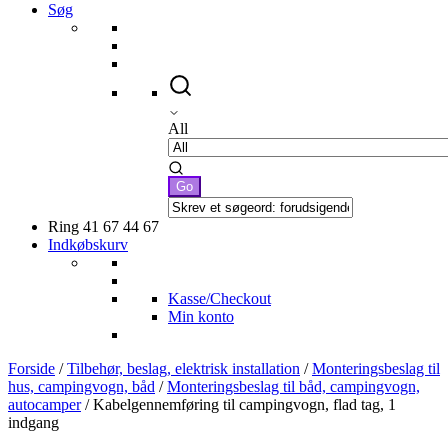
Søg
All
Ring 41 67 44 67
Indkøbskurv
Kasse/Checkout
Min konto
Forside
/
Tilbehør, beslag, elektrisk installation
/
Monteringsbeslag til
hus, campingvogn, båd
/
Monteringsbeslag til båd, campingvogn,
autocamper
/ Kabelgennemføring til campingvogn, flad tag, 1
indgang