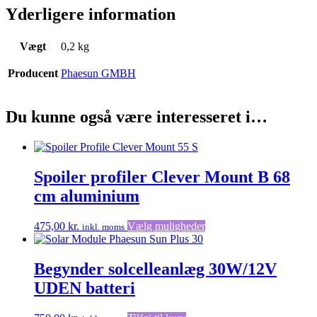
Yderligere information
Vægt
0,2 kg
Producent
Phaesun GMBH
Du kunne også være interesseret i…
Spoiler profiler Clever Mount B 68
cm aluminium
Dette
475,00
kr.
Vælg muligheder
inkl. moms
vare
har
flere
Begynder solcelleanlæg 30W/12V
varianter.
UDEN batteri
Mulighederne
kan
vælges