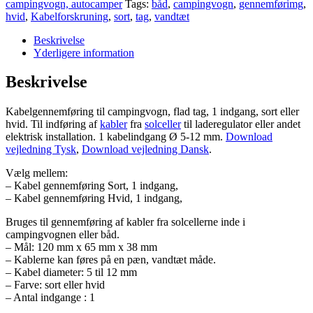
campingvogn, autocamper
Tags:
båd
,
campingvogn
,
gennemførimg
,
tag,
hvid
,
Kabelforskruning
,
sort
,
tag
,
vandtæt
1
indgang
Beskrivelse
antal
Yderligere information
Beskrivelse
Kabelgennemføring til campingvogn, flad tag, 1 indgang, sort eller
hvid. Til indføring af
kabler
fra
solceller
til laderegulator eller andet
elektrisk installation. 1 kabelindgang Ø 5-12 mm.
Download
vejledning Tysk
,
Download vejledning Dansk
.
Vælg mellem:
– Kabel gennemføring Sort, 1 indgang,
– Kabel gennemføring Hvid, 1 indgang,
Bruges til gennemføring af kabler fra solcellerne inde i
campingvognen eller båd.
– Mål: 120 mm x 65 mm x 38 mm
– Kablerne kan føres på en pæn, vandtæt måde.
– Kabel diameter: 5 til 12 mm
– Farve: sort eller hvid
– Antal indgange : 1