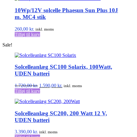
10Wp/12V solcelle Phaesun Sun Plus 10J
m. MC4 stik
260,00
kr.
inkl. moms
Tilføj til kurv
Sale!
Solcelleanlæg SC100 Solarix, 100Watt,
UDEN batteri
Den
Den
1.720,00
kr.
1.590,00
kr.
inkl. moms
oprindelige
aktuelle
Tilføj til kurv
pris
pris
var:
er:
1.720,00 kr..
1.590,00 kr..
Solcelleanlæg SC200, 200 Watt 12 V,
UDEN batteri
3.390,00
kr.
inkl. moms