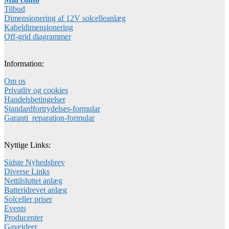
Tilbud
Dimensionering af 12V solcelleanlæg
Kabeldimensionering
Off-grid diagrammer
Information:
Om os
Privatliv og cookies
Handelsbetingelser
Standardfortrydelses-formular
Garanti_reparation-formular
Nyttige Links:
Sidste Nyhedsbrev
Diverse Links
Nettilsluttet anlæg
Batteridrevet anlæg
Solceller priser
Events
Producenter
Gaveideer