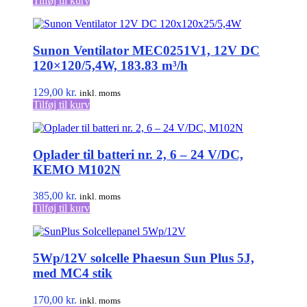
Tilføj til kurv
Sunon Ventilator MEC0251V1, 12V DC
120×120/5,4W, 183.83 m³/h
129,00
kr.
inkl. moms
Tilføj til kurv
Oplader til batteri nr. 2, 6 – 24 V/DC,
KEMO M102N
385,00
kr.
inkl. moms
Tilføj til kurv
5Wp/12V solcelle Phaesun Sun Plus 5J,
med MC4 stik
170,00
kr.
inkl. moms