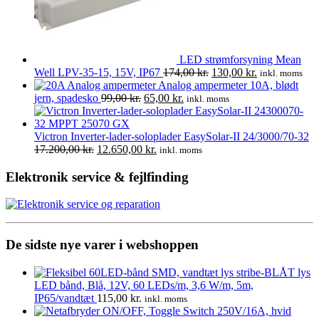
LED strømforsyning Mean
Den
Den
Well LPV-35-15, 15V, IP67
174,00
kr.
130,00
kr.
inkl. moms
oprindelige
aktuelle
Analog ampermeter 10A, blødt
Den
Den
pris
pris
jern, spadesko
99,00
kr.
65,00
kr.
inkl. moms
oprindelige
aktuelle
var:
er:
pris
pris
174,00 kr..
130,00 kr..
var:
er:
Victron Inverter-lader-soloplader EasySolar-II 24/3000/70-32
Den
99,00 kr..
Den
65,00 kr..
17.200,00
kr.
12.650,00
kr.
inkl. moms
oprindelige
aktuelle
pris
pris
Elektronik service & fejlfinding
var:
er:
17.200,00 kr..
12.650,00 kr..
De sidste nye varer i webshoppen
LED bånd, Blå, 12V, 60 LEDs/m, 3,6 W/m, 5m,
IP65/vandtæt
115,00
kr.
inkl. moms