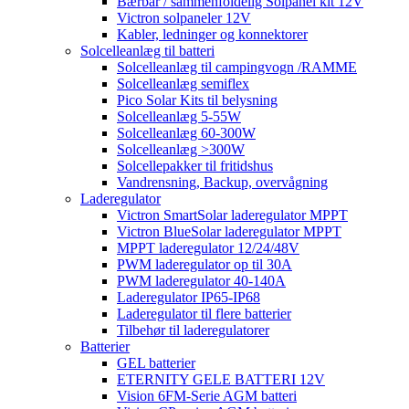
Bærbar / sammenfoldelig Solpanel kit 12V
Victron solpaneler 12V
Kabler, ledninger og konnektorer
Solcelleanlæg til batteri
Solcelleanlæg til campingvogn /RAMME
Solcelleanlæg semiflex
Pico Solar Kits til belysning
Solcelleanlæg 5-55W
Solcelleanlæg 60-300W
Solcelleanlæg >300W
Solcellepakker til fritidshus
Vandrensning, Backup, overvågning
Laderegulator
Victron SmartSolar laderegulator MPPT
Victron BlueSolar laderegulator MPPT
MPPT laderegulator 12/24/48V
PWM laderegulator op til 30A
PWM laderegulator 40-140A
Laderegulator IP65-IP68
Laderegulator til flere batterier
Tilbehør til laderegulatorer
Batterier
GEL batterier
ETERNITY GELE BATTERI 12V
Vision 6FM-Serie AGM batteri