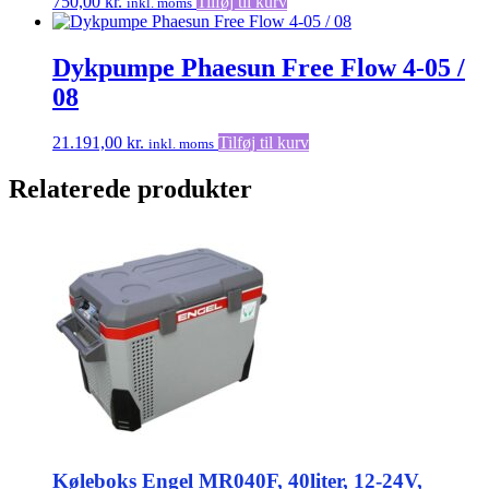
750,00
kr.
Tilføj til kurv
inkl. moms
på
varesiden
Dykpumpe Phaesun Free Flow 4-05 /
08
21.191,00
kr.
Tilføj til kurv
inkl. moms
Relaterede produkter
Køleboks Engel MR040F, 40liter, 12-24V,