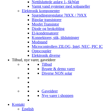
Nettilsluttede anlæg 1- 6kWatt
Varmt vand systemer med solpaneller
Elektronik komponenter
Spændingsregulator 78XX / 79XX
Bipolar transistorer
Mosfet Transistor
Diode og brokobling
El-kondensatorer
Konnektorer, stik, tilslutninger
Modstand
Microcontrollers ZILOG, Intel, NEC, PIC IC
Optocoupler
Elektronik diverse
Tilbud, nye varer, gaveideer
Tilbud
Brugte & demo varer
Diverse NON solar
Gaveideer
Nye varer i shoppen
Kontakt
English