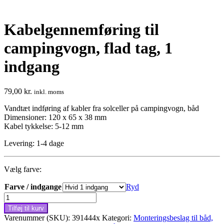
Kabelgennemføring til
campingvogn, flad tag, 1
indgang
79,00
kr.
inkl. moms
Vandtæt indføring af kabler fra solceller på campingvogn, båd
Dimensioner: 120 x 65 x 38 mm
Kabel tykkelse: 5-12 mm
Levering: 1-4 dage
Vælg farve:
Farve / indgange
Ryd
Kabelgennemføring
til
Tilføj til kurv
campingvogn,
Varenummer (SKU):
391444x
Kategori:
Monteringsbeslag til båd,
flad