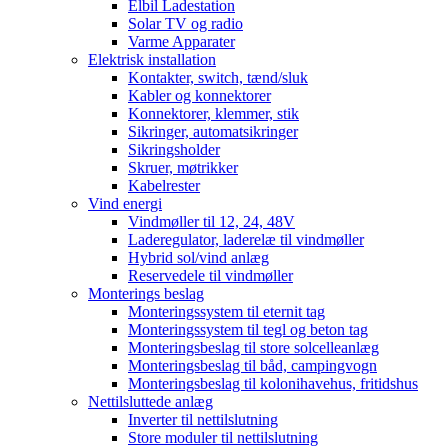
Elbil Ladestation
Solar TV og radio
Varme Apparater
Elektrisk installation
Kontakter, switch, tænd/sluk
Kabler og konnektorer
Konnektorer, klemmer, stik
Sikringer, automatsikringer
Sikringsholder
Skruer, møtrikker
Kabelrester
Vind energi
Vindmøller til 12, 24, 48V
Laderegulator, laderelæ til vindmøller
Hybrid sol/vind anlæg
Reservedele til vindmøller
Monterings beslag
Monteringssystem til eternit tag
Monteringssystem til tegl og beton tag
Monteringsbeslag til store solcelleanlæg
Monteringsbeslag til båd, campingvogn
Monteringsbeslag til kolonihavehus, fritidshus
Nettilsluttede anlæg
Inverter til nettilslutning
Store moduler til nettilslutning