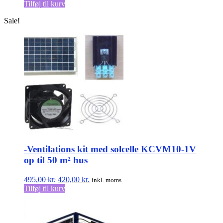
Tilføj til kurv
Sale!
-Ventilations kit med solcelle KCVM10-1V
op til 50 m² hus
Den
Den
495,00
kr.
420,00
kr.
inkl. moms
oprindelige
aktuelle
Tilføj til kurv
pris
pris
var:
er:
495,00 kr..
420,00 kr..