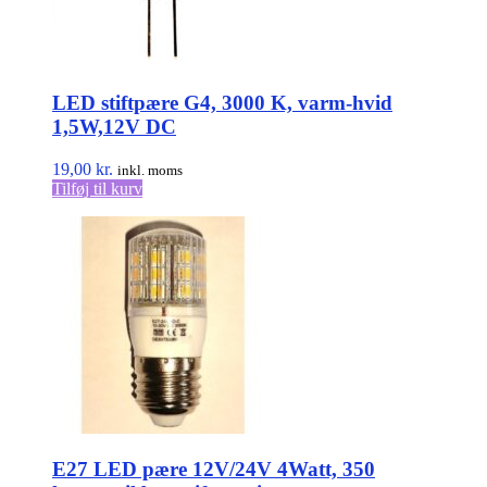
LED stiftpære G4, 3000 K, varm-hvid
1,5W,12V DC
19,00
kr.
inkl. moms
Tilføj til kurv
E27 LED pære 12V/24V 4Watt, 350