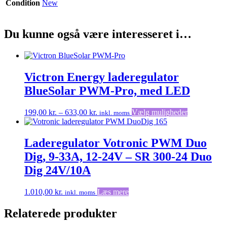
Condition
New
Du kunne også være interesseret i…
Victron Energy laderegulator
BlueSolar PWM-Pro, med LED
Prisinterval:
Dette
199,00
kr.
–
633,00
kr.
Vælg muligheder
inkl. moms
199,00 kr.
vare
til
har
633,00 kr.
flere
Laderegulator Votronic PWM Duo
varianter.
Dig, 9-33A, 12-24V – SR 300-24 Duo
Muligheder
kan
Dig 24V/10A
vælges
på
1.010,00
kr.
Læs mere
inkl. moms
varesiden
Relaterede produkter