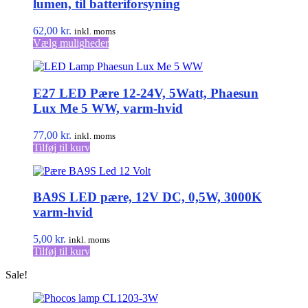
lumen, til batteriforsyning
62,00
kr.
inkl. moms
Dette
Vælg muligheder
vare
har
flere
E27 LED Pære 12-24V, 5Watt, Phaesun
varianter.
Mulighederne
Lux Me 5 WW, varm-hvid
kan
vælges
77,00
kr.
inkl. moms
på
Tilføj til kurv
varesiden
BA9S LED pære, 12V DC, 0,5W, 3000K
varm-hvid
5,00
kr.
inkl. moms
Tilføj til kurv
Sale!