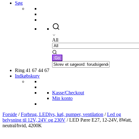
Søg
All
Ring 41 67 44 67
Indkøbskurv
Kasse/Checkout
Min konto
Forside
/
Forbrug, LEDlys, køl, pumper, ventilation
/
Led og
belysning til 12V, 24V og 230V
/ LED Pære E27, 12-24V, 8Watt,
neutral/hvid, 4200K