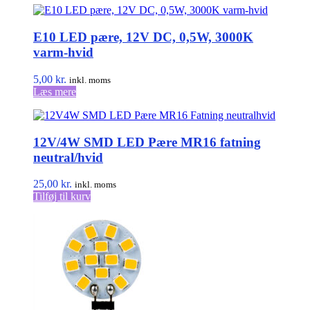
E10 LED pære, 12V DC, 0,5W, 3000K
varm-hvid
5,00
kr.
inkl. moms
Læs mere
12V/4W SMD LED Pære MR16 fatning
neutral/hvid
25,00
kr.
inkl. moms
Tilføj til kurv