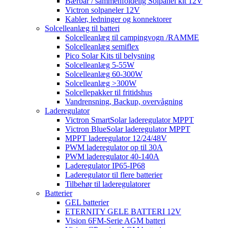
Bærbar / sammenfoldelig Solpanel kit 12V
Victron solpaneler 12V
Kabler, ledninger og konnektorer
Solcelleanlæg til batteri
Solcelleanlæg til campingvogn /RAMME
Solcelleanlæg semiflex
Pico Solar Kits til belysning
Solcelleanlæg 5-55W
Solcelleanlæg 60-300W
Solcelleanlæg >300W
Solcellepakker til fritidshus
Vandrensning, Backup, overvågning
Laderegulator
Victron SmartSolar laderegulator MPPT
Victron BlueSolar laderegulator MPPT
MPPT laderegulator 12/24/48V
PWM laderegulator op til 30A
PWM laderegulator 40-140A
Laderegulator IP65-IP68
Laderegulator til flere batterier
Tilbehør til laderegulatorer
Batterier
GEL batterier
ETERNITY GELE BATTERI 12V
Vision 6FM-Serie AGM batteri