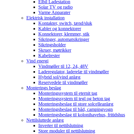
Elbil Ladestation
Solar TV og radio
Varme Apparater
Elektrisk installation
Kontakter, switch, tænd/sluk
Kabler og konnektorer
Konnektorer, klemmer, stik
Sikringer, automatsikringer
Sikringsholder
Skruer, møtrikker
Kabelrester
Vind energi
Vindmøller til 12, 24, 48V
Laderegulator, laderelæ til vindmøller
Hybrid sol/vind anlæg
Reservedele til vindmøller
Monterings beslag
Monteringssystem til eternit tag
Monteringssystem til tegl og beton tag
Monteringsbeslag til store solcelleanlæg
Monteringsbeslag til båd, campingvogn
Monteringsbeslag til kolonihavehus, fritidshus
Nettilsluttede anlæg
Inverter til nettilslutning
Store moduler til nettilslutning