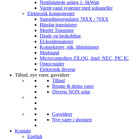
Nettilsluttede anlæg 1- 6kWatt
Varmt vand systemer med solpaneller
Elektronik komponenter
Spændingsregulator 78XX / 79XX
Bipolar transistorer
Mosfet Transistor
Diode og brokobling
El-kondensatorer
Konnektorer, stik, tilslutninger
Modstand
Microcontrollers ZILOG, Intel, NEC, PIC IC
Optocoupler
Elektronik diverse
Tilbud, nye varer, gaveideer
Tilbud
Brugte & demo varer
Diverse NON solar
Gaveideer
Nye varer i shoppen
Kontakt
English