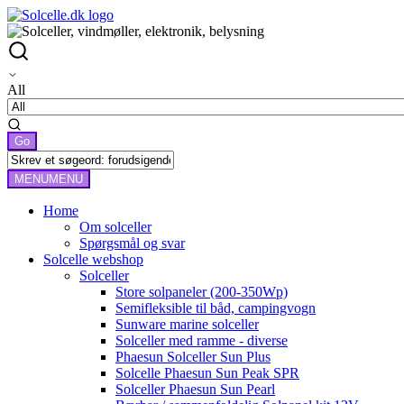
All
MENU
MENU
Home
Om solceller
Spørgsmål og svar
Solcelle webshop
Solceller
Store solpaneler (200-350Wp)
Semifleksible til båd, campingvogn
Sunware marine solceller
Solceller med ramme - diverse
Phaesun Solceller Sun Plus
Solcelle Phaesun Sun Peak SPR
Solceller Phaesun Sun Pearl