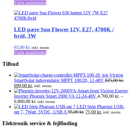
oprindelige
Dette
aktuelle
Vælg muligheder
pris
vare
pris
var:
har
er:
116,00 kr..
flere
99,00 kr..
varianter.
LED pære Sun Flower 12V, E27, 4700K /
Mulighederne
kan
hvid, 3W
vælges
på
65,00
kr.
inkl. moms
varesiden
Dette
Vælg muligheder
vare
har
Tilbud
flere
varianter.
Victron
Mulighederne
SmartSolar laderegulator MPPT 100/20, 12-48V
825,00
kr.
kan
Den
Den
699,00
kr.
inkl. moms
vælges
oprindelige
aktuelle
Victron Energy
på
pris
pris
Inverter Phoenix Smart 2000 VA 12-24-48V
4.700,00
kr.
–
varesiden
var:
er:
Prisinterval:
6.800,00
kr.
inkl. moms
825,00 kr..
699,00 kr..
4.700,00 kr.
LED Strip Phaesun USB-
til
Den
Den
rør 7, 7Watt, 5VDC, USB A
95,00
kr.
75,00
kr.
inkl. moms
6.800,00 kr.
oprindelige
aktuelle
pris
pris
Elektronik service & fejlfinding
var:
er: