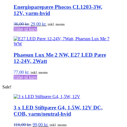
Energisparepære Phocos CL1203-3W,
12V, varm-hvid
Den
Den
36,00
kr.
29,00
kr.
inkl. moms
oprindelige
aktuelle
Tilføj til kurv
pris
pris
var:
er:
36,00 kr..
29,00 kr..
Phaesun Lux Me 2 NW, E27 LED Pære
12-24V, 2Watt
77,00
kr.
inkl. moms
Tilføj til kurv
Sale!
3 x LED Stiftpære G4, 1,5W, 12V DC,
COB, varm/neutral-hvid
Den
Den
116,00
kr.
99,00
kr.
inkl. moms