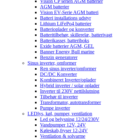
Vision CP serien AGM batterier
AGM batterier
Vision EV-Serie AGM batteri
Batteri installations udstyr
Lithium LiFePo4 batterier
Batterioplader og konverter
Batteritilbehør, skillerelæ, batterivagt
Batterikasser, batteriboks
Exide batterier AGM, GEL
Banner Energy Bull marine
Benzin generatorer
Sinus inverter, omformer
Ren sinus inverter/omformer
DC/DC Konverter
Kombineret Inverter/oplader
Hybrid inverter / solar oplader
Inverter til 230V nettilslutning
Tilbehør til inverter
Transformator, autotransformer
Pumpe inverter
LEDlys, køl, pumper, ventilation
Led og belysning 12/24/230V
Vandpumper 12V, 24V
Køleskab,fryser 12-24V
Ventilation & solvarme