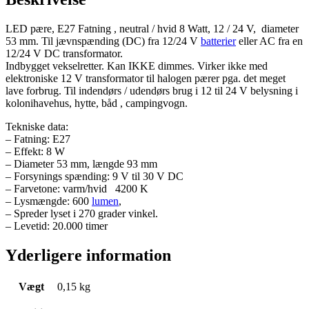
LED pære, E27 Fatning , neutral / hvid 8 Watt, 12 / 24 V, diameter
53 mm. Til jævnspænding (DC) fra 12/24 V
batterier
eller AC fra en
12/24 V DC transformator.
Indbygget vekselretter. Kan IKKE dimmes. Virker ikke med
elektroniske 12 V transformator til halogen pærer pga. det meget
lave forbrug. Til indendørs / udendørs brug i 12 til 24 V belysning i
kolonihavehus, hytte, båd , campingvogn.
Tekniske data:
– Fatning: E27
– Effekt: 8 W
– Diameter 53 mm, længde 93 mm
– Forsynings spænding: 9 V til 30 V DC
– Farvetone: varm/hvid 4200 K
– Lysmængde: 600
lumen
,
– Spreder lyset i 270 grader vinkel.
– Levetid: 20.000 timer
Yderligere information
Vægt
0,15 kg