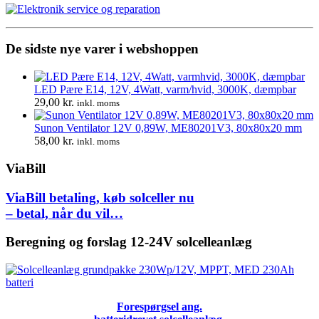
95,00 kr..
75,00 kr..
De sidste nye varer i webshoppen
LED Pære E14, 12V, 4Watt, varm/hvid, 3000K, dæmpbar
29,00
kr.
inkl. moms
Sunon Ventilator 12V 0,89W, ME80201V3, 80x80x20 mm
58,00
kr.
inkl. moms
ViaBill
ViaBill betaling, køb solceller nu
– betal, når du vil…
Beregning og forslag 12-24V solcelleanlæg
Forespørgsel ang.