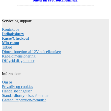
batteridrevet solcelleanlæg.
--------------------------------------------------------------
Service og support:
Kontakt os
Indkøbskurv
Kasse/Checkout
Min conto
Tilbud
Dimensionering af 12V solcelleanlæg
Kabeldimensionering
Off-grid diagrammer
Information:
Om os
Privatliv og cookies
Handelsbetingelser
Standardfortrydelses-formular
Garanti_reparation-formular