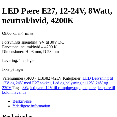
LED Pære E27, 12-24V, 8Watt,
neutral/hvid, 4200K
69,00
kr.
inkl. moms
Forsynings spænding: 9V til 30V DC
Farvetone: neutral/hvid – 4200 K
Dimensioner: H 98 mm, D 53 mm
Levering: 1-2 dage
Ikke på lager
Varenummer (SKU):
LBB82742LV
Kategorier:
LED Belysning til
12V og 24V med E27 sokkel
,
Led og belysning til 12V, 24V og
230V
Tags:
8W
,
led pære 12V til campingvogn
,
ledpære
,
ledpære til
kolonihavehus
Beskrivelse
Yderligere information
Beskrivelse