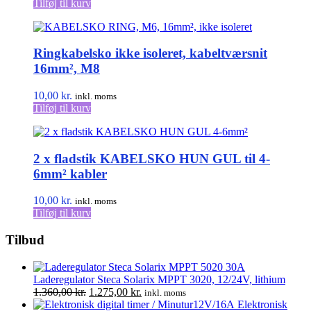
Tilføj til kurv
varesiden
Ringkabelsko ikke isoleret, kabeltværsnit
16mm², M8
10,00
kr.
inkl. moms
Tilføj til kurv
2 x fladstik KABELSKO HUN GUL til 4-
6mm² kabler
10,00
kr.
inkl. moms
Tilføj til kurv
Tilbud
30A
Laderegulator Steca Solarix MPPT 3020, 12/24V, lithium
Den
Den
1.360,00
kr.
1.275,00
kr.
inkl. moms
oprindelige
aktuelle
Elektronisk