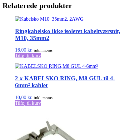
varesiden
Relaterede produkter
Ringkabelsko ikke isoleret kabeltværsnit,
M10, 35mm2
16,00
kr.
inkl. moms
Tilføj til kurv
2 x KABELSKO RING, M8 GUL til 4-
6mm² kabler
10,00
kr.
inkl. moms
Tilføj til kurv