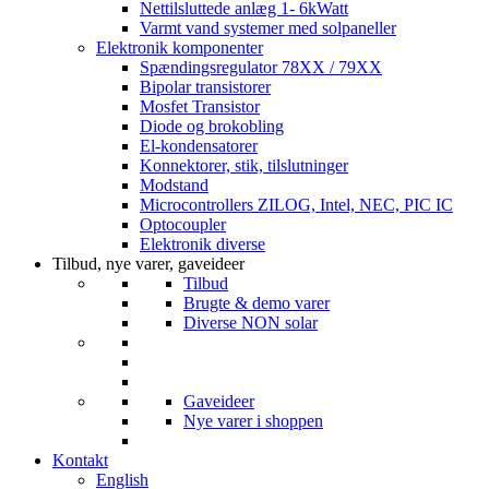
Nettilsluttede anlæg 1- 6kWatt
Varmt vand systemer med solpaneller
Elektronik komponenter
Spændingsregulator 78XX / 79XX
Bipolar transistorer
Mosfet Transistor
Diode og brokobling
El-kondensatorer
Konnektorer, stik, tilslutninger
Modstand
Microcontrollers ZILOG, Intel, NEC, PIC IC
Optocoupler
Elektronik diverse
Tilbud, nye varer, gaveideer
Tilbud
Brugte & demo varer
Diverse NON solar
Gaveideer
Nye varer i shoppen
Kontakt
English