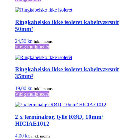
Ringkabelsko ikke isoleret kabeltværsnit
50mm²
24,50
kr.
inkl. moms
Dette
Vælg muligheder
vare
har
flere
Ringkabelsko ikke isoleret kabeltværsnit
varianter.
Mulighederne
35mm²
kan
vælges
19,00
kr.
inkl. moms
på
Dette
Vælg muligheder
varesiden
vare
har
flere
2 x terminalrør, tylle RØD, 10mm²
varianter.
Mulighederne
HICIAE1012
kan
vælges
4,00
kr.
inkl. moms
på