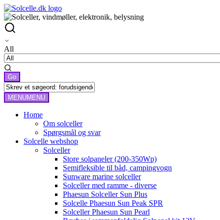
All
MENU
MENU
Home
Om solceller
Spørgsmål og svar
Solcelle webshop
Solceller
Store solpaneler (200-350Wp)
Semifleksible til båd, campingvogn
Sunware marine solceller
Solceller med ramme - diverse
Phaesun Solceller Sun Plus
Solcelle Phaesun Sun Peak SPR
Solceller Phaesun Sun Pearl