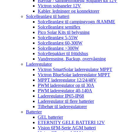
Bærbar / sammenfoldelig Solpanel kit 12V
Victron solpaneler 12V
Kabler, ledninger og konnektorer
Solcelleanlæg til batteri
Solcelleanlæg til campingvogn /RAMME
Solcelleanlæg semiflex
Pico Solar Kits til belysning
Solcelleanlæg 5-55W
Solcelleanlæg 60-300W
Solcelleanlæg >300W
Solcellepakker til fritidshus
Vandrensning, Backup, overvågning
Laderegulator
Victron SmartSolar laderegulator MPPT
Victron BlueSolar laderegulator MPPT
MPPT laderegulator 12/24/48V
PWM laderegulator op til 30A
PWM laderegulator 40-140A
Laderegulator IP65-IP68
Laderegulator til flere batterier
Tilbehør til laderegulatorer
Batterier
GEL batterier
ETERNITY GELE BATTERI 12V
Vision 6FM-Serie AGM batteri