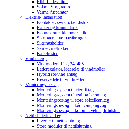
Elbil Ladestation
Solar TV og radio
Varme Apparater
Elektrisk installation
Kontakter, switch, tænd/sluk
Kabler og konnektorer
Konnektorer, klemmer, stik
Sikringer, automatsikringer
Sikringsholder
Skruer, møtrikker
Kabelrester
Vind energi
Vindmøller til 12, 24, 48V
Laderegulator, laderelæ til vindmøller
Hybrid sol/vind anlæg
Reservedele til vindmøller
Monterings beslag
Monteringssystem til eternit tag
Monteringssystem til tegl og beton tag
Monteringsbeslag til store solcelleanlæg
Monteringsbeslag til båd, campingvogn
Monteringsbeslag til kolonihavehus, fritidshus
Nettilsluttede anlæg
Inverter til nettilslutning
Store moduler til nettilslutning