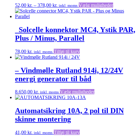
Prisinterval:
Dette
52,00
kr.
–
378,00
kr.
Vælg muligheder
inkl. moms
52,00 kr.
vare
til
har
378,00 kr.
flere
varianter.
_Solcelle konnektor MC4, Ystik PAR,
Mulighedern
Plus / Minus, Parallel
kan
vælges
på
78,00
kr.
Tilføj til kurv
inkl. moms
varesiden
– Vindmølle Rutland 914i, 12/24V
energi generator til båd
Dette
8.650,00
kr.
Vælg muligheder
inkl. moms
vare
har
flere
Automatsikring 10A, 2 pol til DIN
varianter.
skinne montering
Mulighederne
kan
vælges
41,00
kr.
Tilføj til kurv
inkl. moms
på