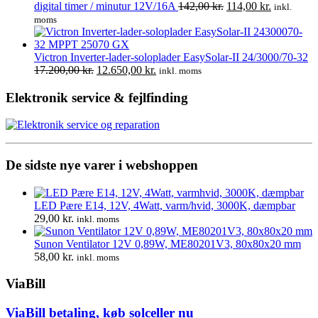
pris
pris
Den
Den
digital timer / minutur 12V/16A
142,00
kr.
114,00
kr.
inkl.
var:
er:
oprindelige
aktuelle
moms
1.360,00 kr..
1.275,00 kr..
pris
pris
var:
er:
142,00 kr..
114,00 kr..
Victron Inverter-lader-soloplader EasySolar-II 24/3000/70-32
Den
Den
17.200,00
kr.
12.650,00
kr.
inkl. moms
oprindelige
aktuelle
pris
pris
Elektronik service & fejlfinding
var:
er:
17.200,00 kr..
12.650,00 kr..
De sidste nye varer i webshoppen
LED Pære E14, 12V, 4Watt, varm/hvid, 3000K, dæmpbar
29,00
kr.
inkl. moms
Sunon Ventilator 12V 0,89W, ME80201V3, 80x80x20 mm
58,00
kr.
inkl. moms
ViaBill
ViaBill betaling, køb solceller nu