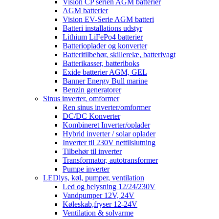
Vision CP serien AGM batterier
AGM batterier
Vision EV-Serie AGM batteri
Batteri installations udstyr
Lithium LiFePo4 batterier
Batterioplader og konverter
Batteritilbehør, skillerelæ, batterivagt
Batterikasser, batteriboks
Exide batterier AGM, GEL
Banner Energy Bull marine
Benzin generatorer
Sinus inverter, omformer
Ren sinus inverter/omformer
DC/DC Konverter
Kombineret Inverter/oplader
Hybrid inverter / solar oplader
Inverter til 230V nettilslutning
Tilbehør til inverter
Transformator, autotransformer
Pumpe inverter
LEDlys, køl, pumper, ventilation
Led og belysning 12/24/230V
Vandpumper 12V, 24V
Køleskab,fryser 12-24V
Ventilation & solvarme