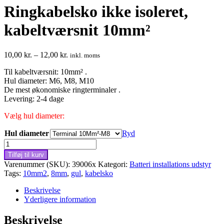
Ringkabelsko ikke isoleret,
kabeltværsnit 10mm²
Prisinterval:
10,00
kr.
–
12,00
kr.
inkl. moms
10,00 kr.
Til kabeltværsnit: 10mm² .
til
Hul diameter: M6, M8, M10
12,00 kr.
De mest økonomiske ringterminaler .
Levering: 2-4 dage
Vælg hul diameter:
Hul diameter
Ryd
Ringkabelsko
ikke
Tilføj til kurv
isoleret,
Varenummer (SKU):
39006x
Kategori:
Batteri installations udstyr
kabeltværsnit
Tags:
10mm2
,
8mm
,
gul
,
kabelsko
10mm²
antal
Beskrivelse
Yderligere information
Beskrivelse