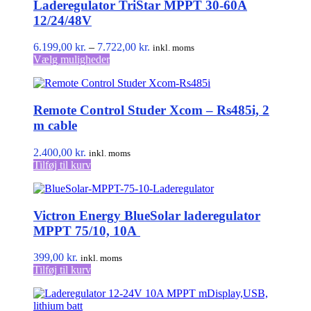
Laderegulator TriStar MPPT 30-60A
12/24/48V
Prisinterval:
6.199,00
kr.
–
7.722,00
kr.
inkl. moms
Dette
6.199,00 kr.
Vælg muligheder
vare
til
har
7.722,00 kr.
flere
Remote Control Studer Xcom – Rs485i, 2
varianter.
Mulighederne
m cable
kan
vælges
2.400,00
kr.
inkl. moms
på
Tilføj til kurv
varesiden
Victron Energy BlueSolar laderegulator
MPPT 75/10, 10A
399,00
kr.
inkl. moms
Tilføj til kurv