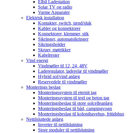
Elbil Ladestation
Solar TV og radio
Varme Apparater
Elektrisk installation
Kontakter, switch, tænd/sluk
Kabler og konnektorer
Konnektorer, klemmer, stik
Sikringer, automatsikringer
Sikringsholder
Skruer, møtrikker
Kabelrester
Vind energi
Vindmøller til 12, 24, 48V
Laderegulator, laderelæ til vindmøller
Hybrid sol/vind anlæg
Reservedele til vindmøller
Monterings beslag
Monteringssystem til eternit tag
Monteringssystem til tegl og beton tag
Monteringsbeslag til store solcelleanlæg
Monteringsbeslag til båd, campingvogn
Monteringsbeslag til kolonihavehus, fritidshus
Nettilsluttede anlæg
Inverter til nettilslutning
Store moduler til nettilslutning