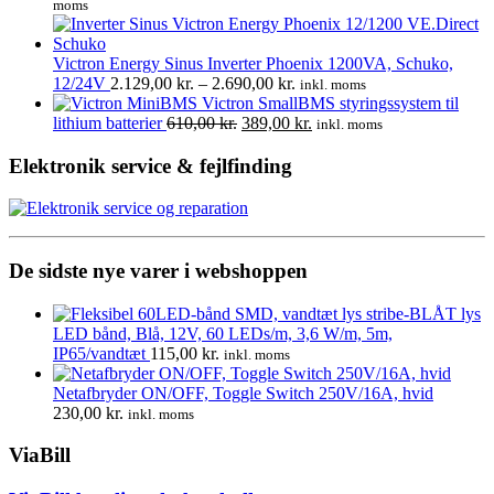
oprindelige
aktuelle
moms
vælges
pris
pris
på
var:
er:
varesiden
142,00 kr..
114,00 kr..
Victron Energy Sinus Inverter Phoenix 1200VA, Schuko,
Prisinterval:
12/24V
2.129,00
kr.
–
2.690,00
kr.
inkl. moms
2.129,00 kr.
Victron SmallBMS styringssystem til
Den
til
Den
lithium batterier
610,00
kr.
389,00
kr.
inkl. moms
oprindelige
2.690,00 kr.
aktuelle
pris
pris
Elektronik service & fejlfinding
var:
er:
610,00 kr..
389,00 kr..
De sidste nye varer i webshoppen
LED bånd, Blå, 12V, 60 LEDs/m, 3,6 W/m, 5m,
IP65/vandtæt
115,00
kr.
inkl. moms
Netafbryder ON/OFF, Toggle Switch 250V/16A, hvid
230,00
kr.
inkl. moms
ViaBill