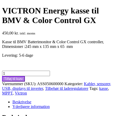
VICTRON Energy kasse til
BMV & Color Control GX
450,00
kr.
inkl. moms
Kasse til BMV Batterimonitor & Color Control GX controller,
Dimensioner :245 mm x 135 mm x 65 mm
Levering: 5-6 dage
VICTRON
Energy
Tilføj til kurv
kasse
Varenummer (SKU):
ASS050600000
Kategorier:
Kabler, sensorer,
til
USB, displays til inverter
,
Tilbehør til laderegulatorer
Tags:
kasse
,
BMV
MPPT
,
Victron
&
Color
Beskrivelse
Control
Yderligere information
GX
antal