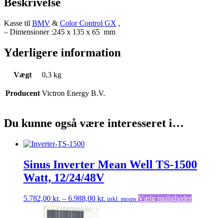
Beskrivelse
Kasse til
BMV
&
Color Control GX
,
– Dimensioner :245 x 135 x 65 mm
Yderligere information
Vægt
0,3 kg
Producent
Victron Energy B.V.
Du kunne også være interesseret i…
Sinus Inverter Mean Well TS-1500
Watt, 12/24/48V
Prisinterval:
Dette
5.782,00
kr.
–
6.988,00
kr.
Vælg muligheder
inkl. moms
5.782,00 kr.
vare
til
har