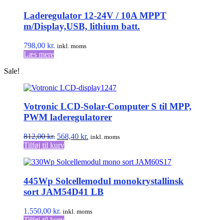
Laderegulator 12-24V / 10A MPPT
m/Display,USB, lithium batt.
798,00
kr.
inkl. moms
Læs mere
Sale!
Votronic LCD-Solar-Computer S til MPP,
PWM laderegulatorer
Den
Den
812,00
kr.
568,40
kr.
inkl. moms
oprindelige
aktuelle
Tilføj til kurv
pris
pris
var:
er:
812,00 kr..
568,40 kr..
445Wp Solcellemodul monokrystallinsk
sort JAM54D41 LB
1.550,00
kr.
inkl. moms
Tilføj til kurv