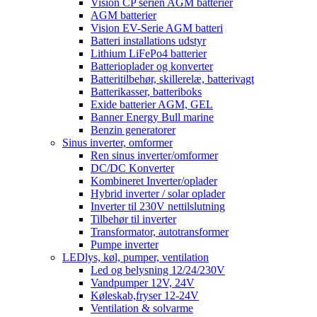
Vision CP serien AGM batterier
AGM batterier
Vision EV-Serie AGM batteri
Batteri installations udstyr
Lithium LiFePo4 batterier
Batterioplader og konverter
Batteritilbehør, skillerelæ, batterivagt
Batterikasser, batteriboks
Exide batterier AGM, GEL
Banner Energy Bull marine
Benzin generatorer
Sinus inverter, omformer
Ren sinus inverter/omformer
DC/DC Konverter
Kombineret Inverter/oplader
Hybrid inverter / solar oplader
Inverter til 230V nettilslutning
Tilbehør til inverter
Transformator, autotransformer
Pumpe inverter
LEDlys, køl, pumper, ventilation
Led og belysning 12/24/230V
Vandpumper 12V, 24V
Køleskab,fryser 12-24V
Ventilation & solvarme