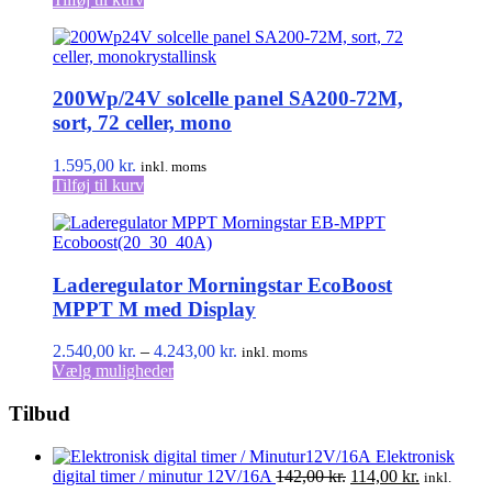
200Wp/24V solcelle panel SA200-72M,
sort, 72 celler, mono
1.595,00
kr.
inkl. moms
Tilføj til kurv
Laderegulator Morningstar EcoBoost
MPPT M med Display
Prisinterval:
2.540,00
kr.
–
4.243,00
kr.
inkl. moms
Dette
2.540,00 kr.
Vælg muligheder
vare
til
har
4.243,00 kr.
Tilbud
flere
varianter.
Elektronisk
Mulighederne
Den
Den
digital timer / minutur 12V/16A
142,00
kr.
114,00
kr.
inkl.
kan