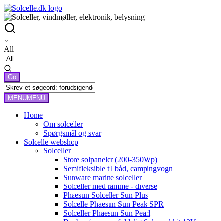
All
MENU
MENU
Home
Om solceller
Spørgsmål og svar
Solcelle webshop
Solceller
Store solpaneler (200-350Wp)
Semifleksible til båd, campingvogn
Sunware marine solceller
Solceller med ramme - diverse
Phaesun Solceller Sun Plus
Solcelle Phaesun Sun Peak SPR
Solceller Phaesun Sun Pearl