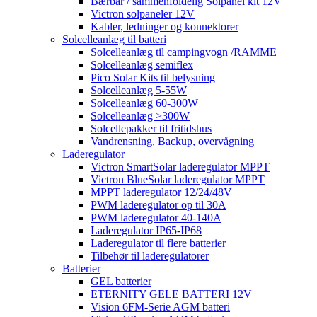
Bærbar / sammenfoldelig Solpanel kit 12V
Victron solpaneler 12V
Kabler, ledninger og konnektorer
Solcelleanlæg til batteri
Solcelleanlæg til campingvogn /RAMME
Solcelleanlæg semiflex
Pico Solar Kits til belysning
Solcelleanlæg 5-55W
Solcelleanlæg 60-300W
Solcelleanlæg >300W
Solcellepakker til fritidshus
Vandrensning, Backup, overvågning
Laderegulator
Victron SmartSolar laderegulator MPPT
Victron BlueSolar laderegulator MPPT
MPPT laderegulator 12/24/48V
PWM laderegulator op til 30A
PWM laderegulator 40-140A
Laderegulator IP65-IP68
Laderegulator til flere batterier
Tilbehør til laderegulatorer
Batterier
GEL batterier
ETERNITY GELE BATTERI 12V
Vision 6FM-Serie AGM batteri