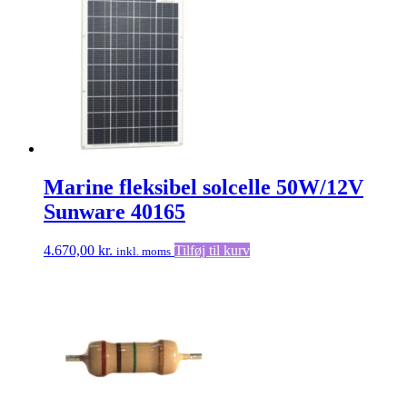
6.988,00 kr.
flere
varianter
Mulighe
kan
vælges
på
vareside
Marine fleksibel solcelle 50W/12V
Sunware 40165
4.670,00
kr.
Tilføj til kurv
inkl. moms