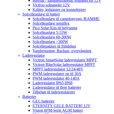
Bærbar / sammenfoldelig Solpanel kit 12V
Victron solpaneler 12V
Kabler, ledninger og konnektorer
Solcelleanlæg til batteri
Solcelleanlæg til campingvogn /RAMME
Solcelleanlæg semiflex
Pico Solar Kits til belysning
Solcelleanlæg 5-55W
Solcelleanlæg 60-300W
Solcelleanlæg >300W
Solcellepakker til fritidshus
Vandrensning, Backup, overvågning
Laderegulator
Victron SmartSolar laderegulator MPPT
Victron BlueSolar laderegulator MPPT
MPPT laderegulator 12/24/48V
PWM laderegulator op til 30A
PWM laderegulator 40-140A
Laderegulator IP65-IP68
Laderegulator til flere batterier
Tilbehør til laderegulatorer
Batterier
GEL batterier
ETERNITY GELE BATTERI 12V
Vision 6FM-Serie AGM batteri