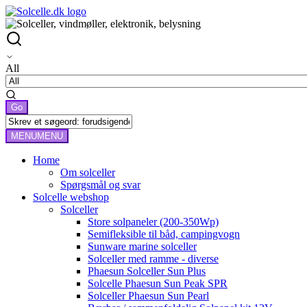
All
MENU
MENU
Home
Om solceller
Spørgsmål og svar
Solcelle webshop
Solceller
Store solpaneler (200-350Wp)
Semifleksible til båd, campingvogn
Sunware marine solceller
Solceller med ramme - diverse
Phaesun Solceller Sun Plus
Solcelle Phaesun Sun Peak SPR
Solceller Phaesun Sun Pearl