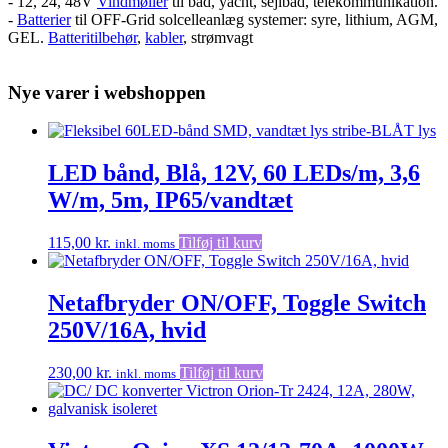
- 12, 24, 48V
Vindmøller
til båd, yacht, sejlbåd, telekommunikation.
-
Batterier
til OFF-Grid solcelleanlæg systemer: syre, lithium, AGM,
GEL.
Batteritilbehør
,
kabler
, strømvagt
Nye varer i webshoppen
LED bånd, Blå, 12V, 60 LEDs/m, 3,6
W/m, 5m, IP65/vandtæt
115,00
kr.
Tilføj til kurv
inkl. moms
Netafbryder ON/OFF, Toggle Switch
250V/16A, hvid
230,00
kr.
Tilføj til kurv
inkl. moms