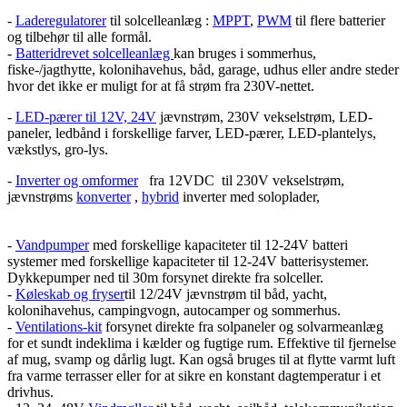
-
Laderegulatorer
til solcelleanlæg :
MPPT
,
PWM
til flere batterier
og tilbehør til alle formål.
-
Batteridrevet solcelleanlæg
kan bruges i sommerhus,
fiske-/jagthytte, kolonihavehus, båd, garage, udhus eller andre steder
hvor det ikke er muligt for at få strøm fra 230V-nettet.
-
LED-pærer til 12V, 24V
jævnstrøm, 230V vekselstrøm, LED-
paneler, ledbånd i forskellige farver, LED-pærer, LED-plantelys,
vækstlys, gro-lys.
-
Inverter og omformer
fra 12VDC til 230V vekselstrøm,
jævnstrøms
konverter
,
hybrid
inverter med soloplader,
-
Vandpumper
med forskellige kapaciteter til 12-24V batteri
systemer med forskellige kapaciteter til 12-24V batterisystemer.
Dykkepumper ned til 30m forsynet direkte fra solceller.
-
Køleskab og fryser
til 12/24V jævnstrøm til båd, yacht,
kolonihavehus, campingvogn, autocamper og sommerhus.
-
Ventilations-kit
forsynet direkte fra solpaneler og solvarmeanlæg
for et sundt indeklima i kælder og fugtige rum. Effektive til fjernelse
af mug, svamp og dårlig lugt. Kan også bruges til at flytte varmt luft
fra varme terrasser eller for at sikre en konstant dagtemperatur i et
drivhus.