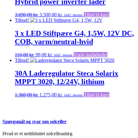
Hybrid power inverter lader
Den
Den
3.690,00
kr.
3.500,00
kr.
Tilføj til kurv
inkl. moms
oprindelige
aktuelle
Tilbud!
pris
pris
var:
er:
3 x LED Stiftpære G4, 1,5W, 12V DC,
3.690,00 kr..
3.500,00 kr..
COB, varm/neutral-hvid
Den
Den
Dette
116,00
kr.
99,00
kr.
Vælg muligheder
inkl. moms
oprindelige
aktuelle
vare
Tilbud!
pris
pris
har
var:
er:
flere
30A Laderegulator Steca Solarix
116,00 kr..
99,00 kr..
varianter.
MPPT 3020, 12/24V, lithium
Mulighederne
kan
vælges
Den
Den
1.360,00
kr.
1.275,00
kr.
Tilføj til kurv
inkl. moms
på
oprindelige
aktuelle
varesiden
pris
pris
var:
er:
1.360,00 kr..
1.275,00 kr..
Spørgsmål og svar om solceller
Hvad er et nettilsluttet solcelleanlæg