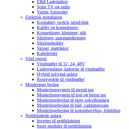
Elbil Ladestation
Solar TV og radio
Varme Apparater
Elektrisk installation
Kontakter, switch, tænd/sluk
Kabler og konnektorer
Konnektorer, klemmer, stik
Sikringer, automatsikringer
Sikringsholder
Skruer, møtrikker
Kabelrester
Vind energi
Vindmøller til 12, 24, 48V
Laderegulator, laderelæ til vindmøller
Hybrid sol/vind anlæg
Reservedele til vindmøller
Monterings beslag
Monteringssystem til eternit tag
Monteringssystem til tegl og beton tag
Monteringsbeslag til store solcelleanlæg
Monteringsbeslag til båd, campingvogn
Monteringsbeslag til kolonihavehus, fritidshus
Nettilsluttede anlæg
Inverter til nettilslutning
Store moduler til nettilslutning