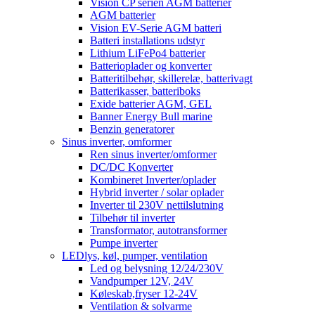
Vision CP serien AGM batterier
AGM batterier
Vision EV-Serie AGM batteri
Batteri installations udstyr
Lithium LiFePo4 batterier
Batterioplader og konverter
Batteritilbehør, skillerelæ, batterivagt
Batterikasser, batteriboks
Exide batterier AGM, GEL
Banner Energy Bull marine
Benzin generatorer
Sinus inverter, omformer
Ren sinus inverter/omformer
DC/DC Konverter
Kombineret Inverter/oplader
Hybrid inverter / solar oplader
Inverter til 230V nettilslutning
Tilbehør til inverter
Transformator, autotransformer
Pumpe inverter
LEDlys, køl, pumper, ventilation
Led og belysning 12/24/230V
Vandpumper 12V, 24V
Køleskab,fryser 12-24V
Ventilation & solvarme