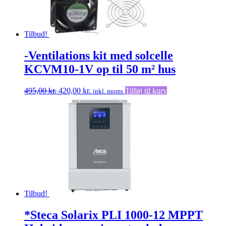
Tilbud!
-Ventilations kit med solcelle
KCVM10-1V op til 50 m² hus
Den
Den
495,00
kr.
420,00
kr.
Tilføj til kurv
inkl. moms
oprindelige
aktuelle
pris
pris
var:
er:
495,00 kr..
420,00 kr..
Tilbud!
*Steca Solarix PLI 1000-12 MPPT