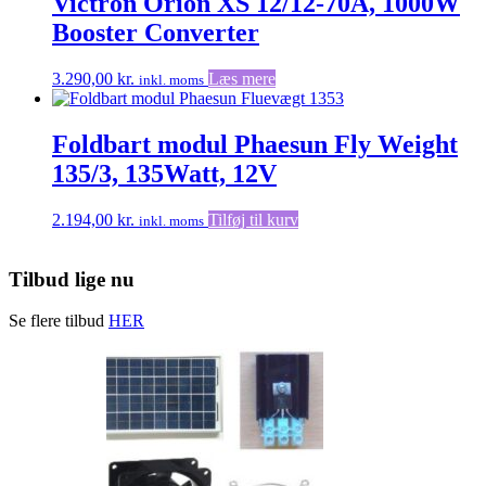
Victron Orion XS 12/12-70A, 1000W
Booster Converter
3.290,00
kr.
Læs mere
inkl. moms
Foldbart modul Phaesun Fly Weight
135/3, 135Watt, 12V
2.194,00
kr.
Tilføj til kurv
inkl. moms
Tilbud lige nu
Se flere tilbud
HER