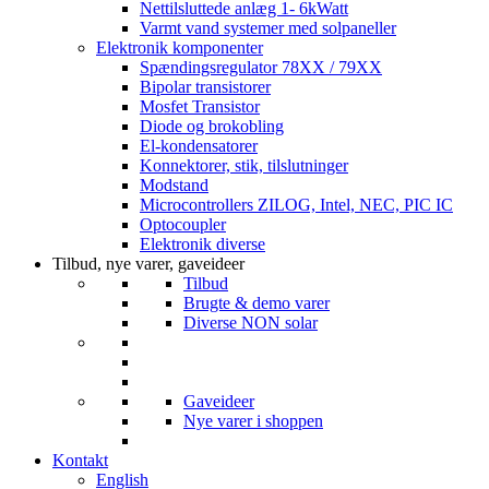
Nettilsluttede anlæg 1- 6kWatt
Varmt vand systemer med solpaneller
Elektronik komponenter
Spændingsregulator 78XX / 79XX
Bipolar transistorer
Mosfet Transistor
Diode og brokobling
El-kondensatorer
Konnektorer, stik, tilslutninger
Modstand
Microcontrollers ZILOG, Intel, NEC, PIC IC
Optocoupler
Elektronik diverse
Tilbud, nye varer, gaveideer
Tilbud
Brugte & demo varer
Diverse NON solar
Gaveideer
Nye varer i shoppen
Kontakt
English