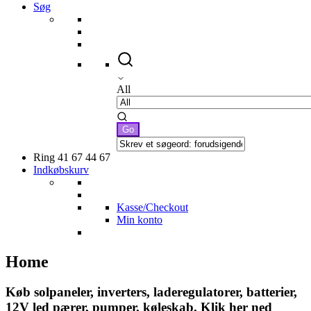
Søg
All
Ring 41 67 44 67
Indkøbskurv
Kasse/Checkout
Min konto
Home
Køb solpaneler, inverters, laderegulatorer, batterier,
12V led pærer, pumper, køleskab. Klik her ned