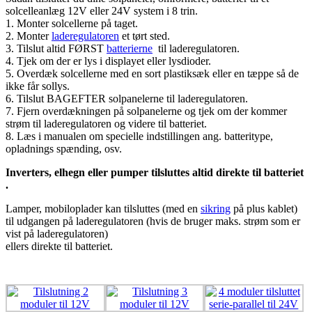
solcelleanlæg 12V eller 24V system i
8 trin.
1. Monter solcellerne på taget.
2. Monter
laderegulatoren
et tørt sted.
3. Tilslut altid FØRST
batterierne
til laderegulatoren.
4. Tjek om der er lys i displayet eller lysdioder.
5. Overdæk solcellerne med en sort plastiksæk eller en tæppe så de
ikke får sollys.
6. Tilslut BAGEFTER solpanelerne til laderegulatoren.
7. Fjern overdækningen på solpanelerne og tjek om der kommer
strøm til laderegulatoren og videre til batteriet.
8. Læs i manualen om specielle indstillingen ang. batteritype,
opladnings spænding, osv.
Inverters, elhegn eller pumper tilsluttes altid direkte til batteriet
.
Lamper, mobiloplader kan tilsluttes (med en
sikring
på plus kablet)
til udgangen på laderegulatoren (hvis de bruger maks. strøm som er
vist på laderegulatoren)
ellers direkte til batteriet.