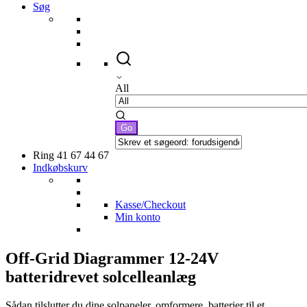
Søg
All
Ring 41 67 44 67
Indkøbskurv
Kasse/Checkout
Min konto
Off-Grid Diagrammer 12-24V
batteridrevet solcelleanlæg
Sådan tilslutter du dine solpaneler, omformere, batterier til et