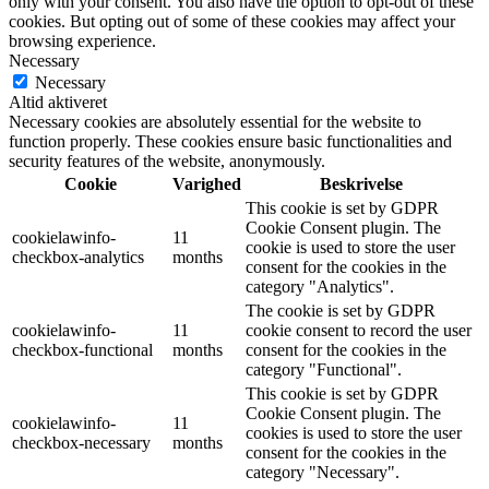
only with your consent. You also have the option to opt-out of these
cookies. But opting out of some of these cookies may affect your
browsing experience.
Necessary
Necessary
Altid aktiveret
Necessary cookies are absolutely essential for the website to
function properly. These cookies ensure basic functionalities and
security features of the website, anonymously.
Cookie
Varighed
Beskrivelse
This cookie is set by GDPR
Cookie Consent plugin. The
cookielawinfo-
11
cookie is used to store the user
checkbox-analytics
months
consent for the cookies in the
category "Analytics".
The cookie is set by GDPR
cookielawinfo-
11
cookie consent to record the user
checkbox-functional
months
consent for the cookies in the
category "Functional".
This cookie is set by GDPR
Cookie Consent plugin. The
cookielawinfo-
11
cookies is used to store the user
checkbox-necessary
months
consent for the cookies in the
category "Necessary".