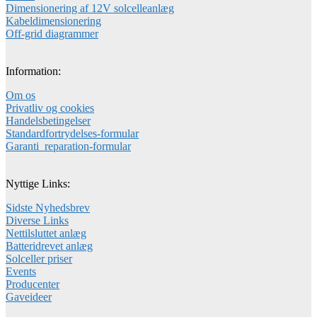
Dimensionering af 12V solcelleanlæg
Kabeldimensionering
Off-grid diagrammer
Information:
Om os
Privatliv og cookies
Handelsbetingelser
Standardfortrydelses-formular
Garanti_reparation-formular
Nyttige Links:
Sidste Nyhedsbrev
Diverse Links
Nettilsluttet anlæg
Batteridrevet anlæg
Solceller priser
Events
Producenter
Gaveideer