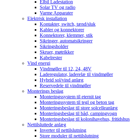
Elbil Ladestation
Solar TV og radio
Varme Apparater
Elektrisk installation
Kontakter, switch, tænd/sluk
Kabler og konnektorer
Konnektorer, klemmer, stik
Sikringer, automatsikringer
Sikringsholder
Skruer, møtrikker
Kabelrester
Vind energi
Vindmøller til 12, 24, 48V
Laderegulator, laderelæ til vindmøller
Hybrid sol/vind anlæg
Reservedele til vindmøller
Monterings beslag
Monteringssystem til eternit tag
Monteringssystem til tegl og beton tag
Monteringsbeslag til store solcelleanlæg
Monteringsbeslag til båd, campingvogn
Monteringsbeslag til kolonihavehus, fritidshus
Nettilsluttede anlæg
Inverter til nettilslutning
Store moduler til nettilslutning