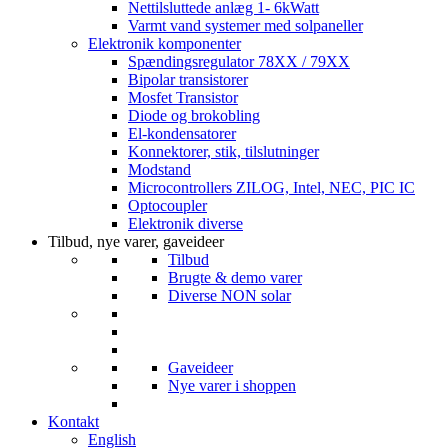
Nettilsluttede anlæg 1- 6kWatt
Varmt vand systemer med solpaneller
Elektronik komponenter
Spændingsregulator 78XX / 79XX
Bipolar transistorer
Mosfet Transistor
Diode og brokobling
El-kondensatorer
Konnektorer, stik, tilslutninger
Modstand
Microcontrollers ZILOG, Intel, NEC, PIC IC
Optocoupler
Elektronik diverse
Tilbud, nye varer, gaveideer
Tilbud
Brugte & demo varer
Diverse NON solar
Gaveideer
Nye varer i shoppen
Kontakt
English