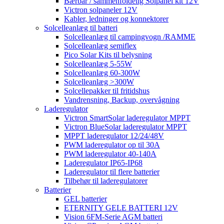
Bærbar / sammenfoldelig Solpanel kit 12V
Victron solpaneler 12V
Kabler, ledninger og konnektorer
Solcelleanlæg til batteri
Solcelleanlæg til campingvogn /RAMME
Solcelleanlæg semiflex
Pico Solar Kits til belysning
Solcelleanlæg 5-55W
Solcelleanlæg 60-300W
Solcelleanlæg >300W
Solcellepakker til fritidshus
Vandrensning, Backup, overvågning
Laderegulator
Victron SmartSolar laderegulator MPPT
Victron BlueSolar laderegulator MPPT
MPPT laderegulator 12/24/48V
PWM laderegulator op til 30A
PWM laderegulator 40-140A
Laderegulator IP65-IP68
Laderegulator til flere batterier
Tilbehør til laderegulatorer
Batterier
GEL batterier
ETERNITY GELE BATTERI 12V
Vision 6FM-Serie AGM batteri