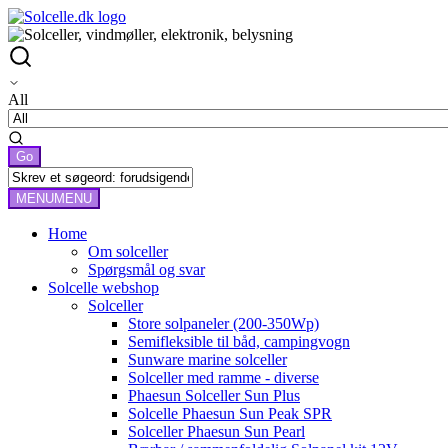
All
MENU
MENU
Home
Om solceller
Spørgsmål og svar
Solcelle webshop
Solceller
Store solpaneler (200-350Wp)
Semifleksible til båd, campingvogn
Sunware marine solceller
Solceller med ramme - diverse
Phaesun Solceller Sun Plus
Solcelle Phaesun Sun Peak SPR
Solceller Phaesun Sun Pearl