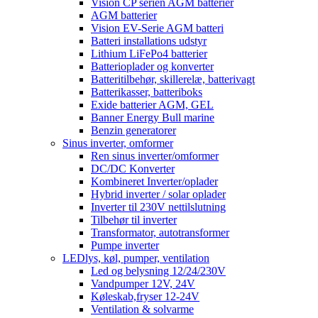
Vision CP serien AGM batterier
AGM batterier
Vision EV-Serie AGM batteri
Batteri installations udstyr
Lithium LiFePo4 batterier
Batterioplader og konverter
Batteritilbehør, skillerelæ, batterivagt
Batterikasser, batteriboks
Exide batterier AGM, GEL
Banner Energy Bull marine
Benzin generatorer
Sinus inverter, omformer
Ren sinus inverter/omformer
DC/DC Konverter
Kombineret Inverter/oplader
Hybrid inverter / solar oplader
Inverter til 230V nettilslutning
Tilbehør til inverter
Transformator, autotransformer
Pumpe inverter
LEDlys, køl, pumper, ventilation
Led og belysning 12/24/230V
Vandpumper 12V, 24V
Køleskab,fryser 12-24V
Ventilation & solvarme