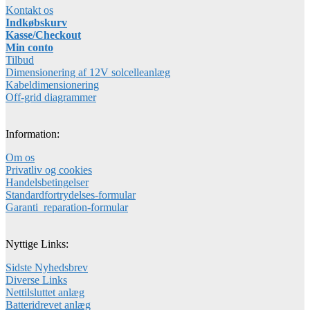
Kontakt os
Indkøbskurv
Kasse/Checkout
Min conto
Tilbud
Dimensionering af 12V solcelleanlæg
Kabeldimensionering
Off-grid diagrammer
Information:
Om os
Privatliv og cookies
Handelsbetingelser
Standardfortrydelses-formular
Garanti_reparation-formular
Nyttige Links:
Sidste Nyhedsbrev
Diverse Links
Nettilsluttet anlæg
Batteridrevet anlæg