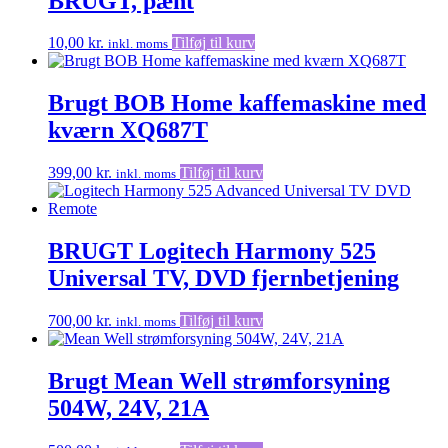
BRUGT, pænt
10,00
kr.
Tilføj til kurv
inkl. moms
Brugt BOB Home kaffemaskine med
kværn XQ687T
399,00
kr.
Tilføj til kurv
inkl. moms
BRUGT Logitech Harmony 525
Universal TV, DVD fjernbetjening
700,00
kr.
Tilføj til kurv
inkl. moms
Brugt Mean Well strømforsyning
504W, 24V, 21A