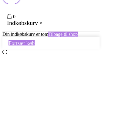
0
Indkøbskurv
Din indkøbskurv er tom
Tilbage til shop
Fortsæt køb