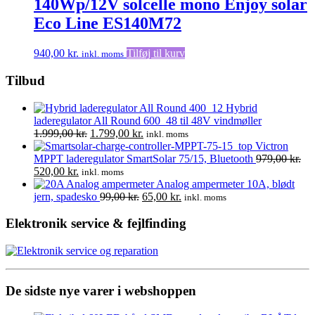
140Wp/12V solcelle mono Enjoy solar
Eco Line ES140M72
940,00
kr.
Tilføj til kurv
inkl. moms
Tilbud
Hybrid
laderegulator All Round 600_48 til 48V vindmøller
Den
Den
1.999,00
kr.
1.799,00
kr.
inkl. moms
oprindelige
aktuelle
Victron
pris
pris
MPPT laderegulator SmartSolar 75/15, Bluetooth
979,00
kr.
Den
Den
var:
er:
520,00
kr.
inkl. moms
oprindelige
aktuelle
1.999,00 kr..
1.799,00 kr..
Analog ampermeter 10A, blødt
pris
pris
Den
Den
jern, spadesko
99,00
kr.
65,00
kr.
inkl. moms
var:
er:
oprindelige
aktuelle
979,00 kr..
520,00 kr..
pris
pris
Elektronik service & fejlfinding
var:
er:
99,00 kr..
65,00 kr..
De sidste nye varer i webshoppen