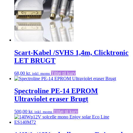
Scart-Kabel /SVHS 1,4m, Clicktronic
LET BRUGT
68,00
kr.
Tilføj til kurv
inkl. moms
Spectroline PE-14 EPROM
Ultraviolet eraser Brugt
500,00
kr.
Tilføj til kurv
inkl. moms