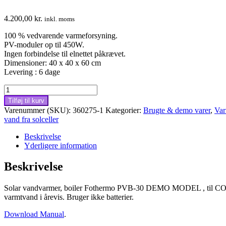
4.200,00
kr.
inkl. moms
100 % vedvarende varmeforsyning.
PV-moduler op til 450W.
Ingen forbindelse til elnettet påkrævet.
Dimensioner: 40 x 40 x 60 cm
Levering : 6 dage
30
liter
Tilføj til kurv
Solar
Varenummer (SKU):
360275-1
Kategorier:
Brugte & demo varer
,
Var
vandvarmer
vand fra solceller
Fothermo
PVB-
Beskrivelse
30,
Yderligere information
DEMO
model
Beskrivelse
antal
Solar vandvarmer, boiler Fothermo PVB-30 DEMO MODEL , til CO2 fri va
varmtvand i årevis. Bruger ikke batterier.
Download Manual
.