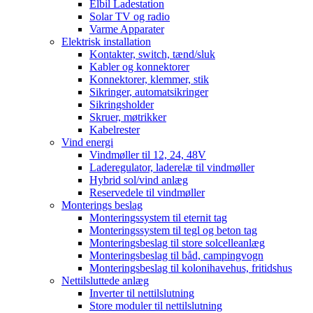
Elbil Ladestation
Solar TV og radio
Varme Apparater
Elektrisk installation
Kontakter, switch, tænd/sluk
Kabler og konnektorer
Konnektorer, klemmer, stik
Sikringer, automatsikringer
Sikringsholder
Skruer, møtrikker
Kabelrester
Vind energi
Vindmøller til 12, 24, 48V
Laderegulator, laderelæ til vindmøller
Hybrid sol/vind anlæg
Reservedele til vindmøller
Monterings beslag
Monteringssystem til eternit tag
Monteringssystem til tegl og beton tag
Monteringsbeslag til store solcelleanlæg
Monteringsbeslag til båd, campingvogn
Monteringsbeslag til kolonihavehus, fritidshus
Nettilsluttede anlæg
Inverter til nettilslutning
Store moduler til nettilslutning