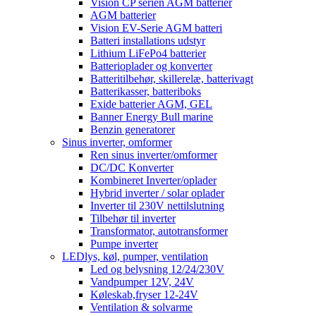
Vision CP serien AGM batterier
AGM batterier
Vision EV-Serie AGM batteri
Batteri installations udstyr
Lithium LiFePo4 batterier
Batterioplader og konverter
Batteritilbehør, skillerelæ, batterivagt
Batterikasser, batteriboks
Exide batterier AGM, GEL
Banner Energy Bull marine
Benzin generatorer
Sinus inverter, omformer
Ren sinus inverter/omformer
DC/DC Konverter
Kombineret Inverter/oplader
Hybrid inverter / solar oplader
Inverter til 230V nettilslutning
Tilbehør til inverter
Transformator, autotransformer
Pumpe inverter
LEDlys, køl, pumper, ventilation
Led og belysning 12/24/230V
Vandpumper 12V, 24V
Køleskab,fryser 12-24V
Ventilation & solvarme