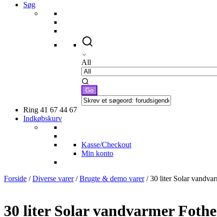
Søg
All
Ring 41 67 44 67
Indkøbskurv
Kasse/Checkout
Min konto
Forside
/
Diverse varer
/
Brugte & demo varer
/ 30 liter Solar van
30 liter Solar vandvarmer Fo