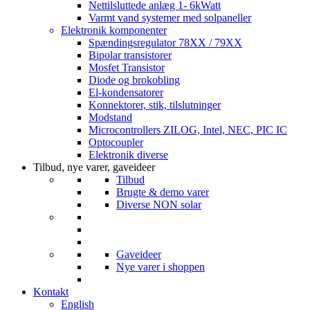
Nettilsluttede anlæg 1- 6kWatt
Varmt vand systemer med solpaneller
Elektronik komponenter
Spændingsregulator 78XX / 79XX
Bipolar transistorer
Mosfet Transistor
Diode og brokobling
El-kondensatorer
Konnektorer, stik, tilslutninger
Modstand
Microcontrollers ZILOG, Intel, NEC, PIC IC
Optocoupler
Elektronik diverse
Tilbud, nye varer, gaveideer
Tilbud
Brugte & demo varer
Diverse NON solar
Gaveideer
Nye varer i shoppen
Kontakt
English