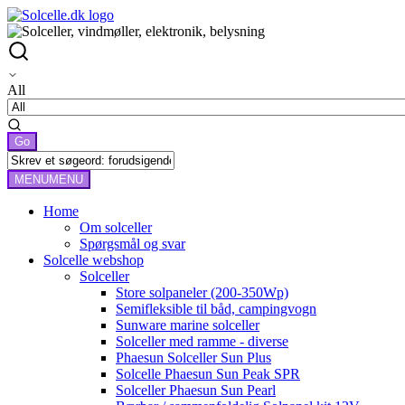
All
MENU
MENU
Home
Om solceller
Spørgsmål og svar
Solcelle webshop
Solceller
Store solpaneler (200-350Wp)
Semifleksible til båd, campingvogn
Sunware marine solceller
Solceller med ramme - diverse
Phaesun Solceller Sun Plus
Solcelle Phaesun Sun Peak SPR
Solceller Phaesun Sun Pearl