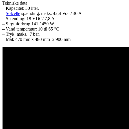
Tekniske data:
– Kapacitet: 30 liter.
–
Solcelle
spænding: maks. 42,4 Voc / 36 A
– Spænding: 18 VDC/ 7,8 A
– Strømforbrug 141 / 450 W
– Vand temperatur: 10 til 65 °C
– Tryk: maks.: 7 bar.
– Mål: 470 mm x 480 mm x 900 mm