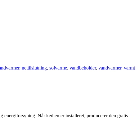
andvarmer
,
nettilslutning
,
solvarme
,
vandbeholder
,
vandvarmer
,
varmt
nergiforsyning. Når kedlen er installeret, producerer den gratis