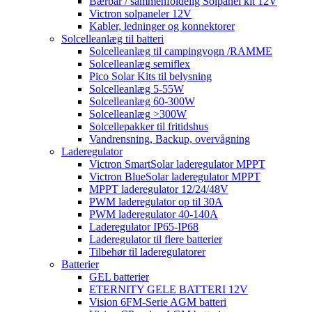
Bærbar / sammenfoldelig Solpanel kit 12V
Victron solpaneler 12V
Kabler, ledninger og konnektorer
Solcelleanlæg til batteri
Solcelleanlæg til campingvogn /RAMME
Solcelleanlæg semiflex
Pico Solar Kits til belysning
Solcelleanlæg 5-55W
Solcelleanlæg 60-300W
Solcelleanlæg >300W
Solcellepakker til fritidshus
Vandrensning, Backup, overvågning
Laderegulator
Victron SmartSolar laderegulator MPPT
Victron BlueSolar laderegulator MPPT
MPPT laderegulator 12/24/48V
PWM laderegulator op til 30A
PWM laderegulator 40-140A
Laderegulator IP65-IP68
Laderegulator til flere batterier
Tilbehør til laderegulatorer
Batterier
GEL batterier
ETERNITY GELE BATTERI 12V
Vision 6FM-Serie AGM batteri