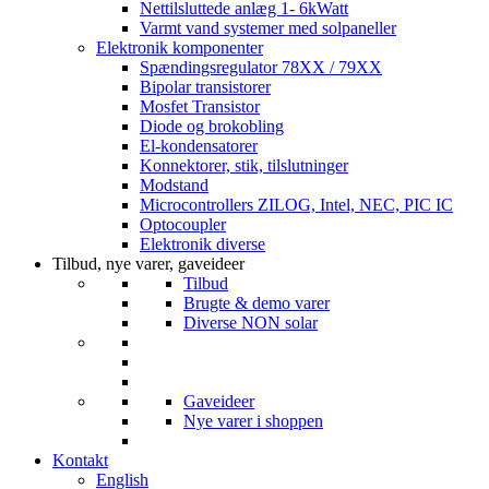
Nettilsluttede anlæg 1- 6kWatt
Varmt vand systemer med solpaneller
Elektronik komponenter
Spændingsregulator 78XX / 79XX
Bipolar transistorer
Mosfet Transistor
Diode og brokobling
El-kondensatorer
Konnektorer, stik, tilslutninger
Modstand
Microcontrollers ZILOG, Intel, NEC, PIC IC
Optocoupler
Elektronik diverse
Tilbud, nye varer, gaveideer
Tilbud
Brugte & demo varer
Diverse NON solar
Gaveideer
Nye varer i shoppen
Kontakt
English