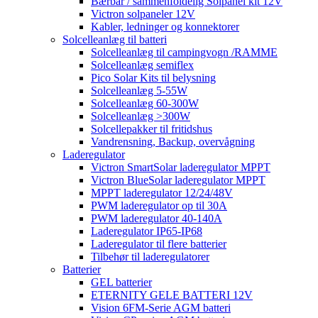
Bærbar / sammenfoldelig Solpanel kit 12V
Victron solpaneler 12V
Kabler, ledninger og konnektorer
Solcelleanlæg til batteri
Solcelleanlæg til campingvogn /RAMME
Solcelleanlæg semiflex
Pico Solar Kits til belysning
Solcelleanlæg 5-55W
Solcelleanlæg 60-300W
Solcelleanlæg >300W
Solcellepakker til fritidshus
Vandrensning, Backup, overvågning
Laderegulator
Victron SmartSolar laderegulator MPPT
Victron BlueSolar laderegulator MPPT
MPPT laderegulator 12/24/48V
PWM laderegulator op til 30A
PWM laderegulator 40-140A
Laderegulator IP65-IP68
Laderegulator til flere batterier
Tilbehør til laderegulatorer
Batterier
GEL batterier
ETERNITY GELE BATTERI 12V
Vision 6FM-Serie AGM batteri