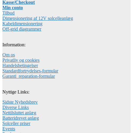
Kasse/Checkout
Min conto
Tilbud
Dimensionering af 12V solcelleanlæg
Kabeldimensionering
Off-grid diagrammer
Information:
Om os
Privatliv og cookies
Handelsbetingelser
Standardfortrydelses-formular
Garanti_reparation-formular
Nyttige Links:
Sidste Nyhedsbrev
Diverse Links
Nettilsluttet anlæg
Batteridrevet anlæg
Solceller priser
Events