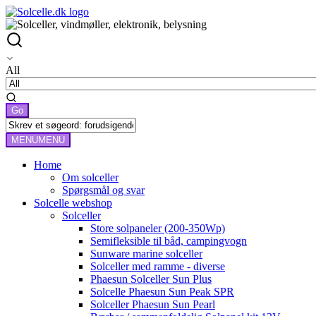
All
MENU
MENU
Home
Om solceller
Spørgsmål og svar
Solcelle webshop
Solceller
Store solpaneler (200-350Wp)
Semifleksible til båd, campingvogn
Sunware marine solceller
Solceller med ramme - diverse
Phaesun Solceller Sun Plus
Solcelle Phaesun Sun Peak SPR
Solceller Phaesun Sun Pearl