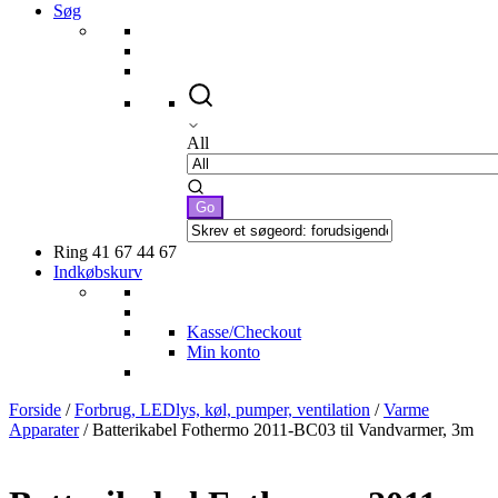
Søg
All
Ring 41 67 44 67
Indkøbskurv
Kasse/Checkout
Min konto
Forside
/
Forbrug, LEDlys, køl, pumper, ventilation
/
Varme
Apparater
/ Batterikabel Fothermo 2011-BC03 til Vandvarmer, 3m