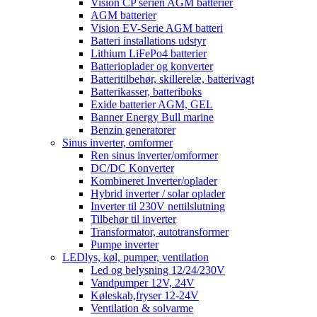
Vision CP serien AGM batterier
AGM batterier
Vision EV-Serie AGM batteri
Batteri installations udstyr
Lithium LiFePo4 batterier
Batterioplader og konverter
Batteritilbehør, skillerelæ, batterivagt
Batterikasser, batteriboks
Exide batterier AGM, GEL
Banner Energy Bull marine
Benzin generatorer
Sinus inverter, omformer
Ren sinus inverter/omformer
DC/DC Konverter
Kombineret Inverter/oplader
Hybrid inverter / solar oplader
Inverter til 230V nettilslutning
Tilbehør til inverter
Transformator, autotransformer
Pumpe inverter
LEDlys, køl, pumper, ventilation
Led og belysning 12/24/230V
Vandpumper 12V, 24V
Køleskab,fryser 12-24V
Ventilation & solvarme