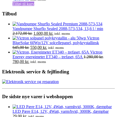
Tilføj til kurv
Tilbud
Vandpumpe Shurflo Sealed 2088-573-534, 13,6 l / min
Den
Den
2.172,00
kr.
1.600,00
kr.
inkl. moms
oprindelige
aktuelle
Victron
pris
pris
BlueSolar 60Wp/12V solcellepanel, polykrystallinsk
Den
var:
Den
er:
645,00
kr.
550,00
kr.
inkl. moms
oprindelige
2.172,00 kr..
aktuelle
1.600,00 kr..
Victron
pris
pris
Energy energimeter ET340 – trefaset, 65A
1.280,00
kr.
Den
Den
var:
er:
780,00
kr.
inkl. moms
oprindelige
aktuelle
645,00 kr..
550,00 kr..
pris
pris
Elektronik service & fejlfinding
var:
er:
1.280,00 kr..
780,00 kr..
De sidste nye varer i webshoppen
LED Pære E14, 12V, 4Watt, varm/hvid, 3000K, dæmpbar
29,00
kr.
inkl. moms