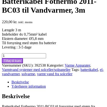
Batterikabel Fothermo 2011-
BC03 til Vandvarmer, 3m
220,00
kr.
inkl. moms
Længde 3 m
Indeholder 4x 0,75mm² kabel
Ekstern diameter: Ø5,8 mm
Til forsyning med strøm fra batterier
Levering : 3-5 dage
Batterikabel
Fothermo
Tilføj til kurv
2011-
Varenummer (SKU):
392538
Kategorier:
Varme Apparater
,
BC03
Varmtvand systemer med solceller/solpaneller
Tags:
batterikabel
,
el-
til
vandvarmer
,
solvarme
,
varmt vand fra solceller
Vandvarmer,
3m
Beskrivelse
antal
Yderligere information
Beskrivelse
Batterikabel Fothermo 2011-BC03 til forsyning med strøm fra