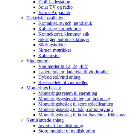
Elbil Ladestation
Solar TV og radio
Varme Apparater
Elektrisk installation
Kontakter, switch, tænd/sluk
Kabler og konnektorer
Konnektorer, klemmer, stik
Sikringer, automatsikringer
Sikringsholder
Skruer, møtrikker
Kabelrester
Vind energi
Vindmøller til 12, 24, 48V
Laderegulator, laderelæ til vindmøller
Hybrid sol/vind anlæg
Reservedele til vindmøller
Monterings beslag
Monteringssystem til eternit tag
Monteringssystem til tegl og beton tag
Monteringsbeslag til store solcelleanlæg
Monteringsbeslag til båd, campingvogn
Monteringsbeslag til kolonihavehus, fritidshus
Nettilsluttede anlæg
Inverter til nettilslutning
Store moduler til nettilslutning