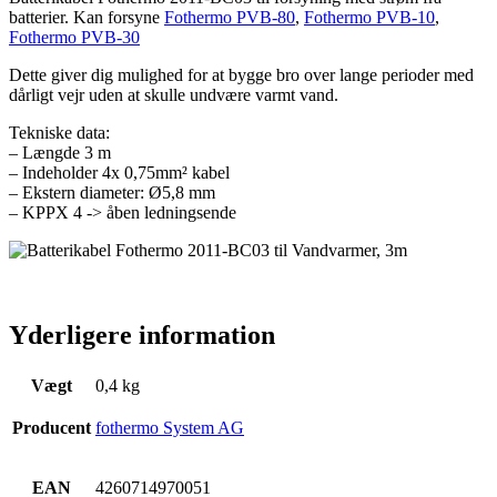
batterier. Kan forsyne
Fothermo PVB-80
,
Fothermo PVB-10
,
Fothermo PVB-30
Dette giver dig mulighed for at bygge bro over lange perioder med
dårligt vejr uden at skulle undvære varmt vand.
Tekniske data:
– Længde 3 m
– Indeholder 4x 0,75mm² kabel
– Ekstern diameter: Ø5,8 mm
– KPPX 4 -> åben ledningsende
Yderligere information
Vægt
0,4 kg
Producent
fothermo System AG
EAN
4260714970051