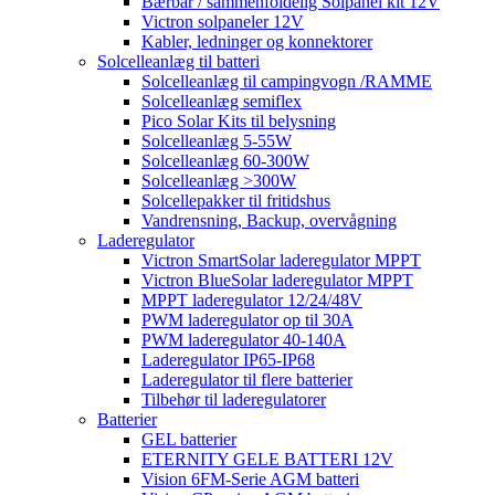
Bærbar / sammenfoldelig Solpanel kit 12V
Victron solpaneler 12V
Kabler, ledninger og konnektorer
Solcelleanlæg til batteri
Solcelleanlæg til campingvogn /RAMME
Solcelleanlæg semiflex
Pico Solar Kits til belysning
Solcelleanlæg 5-55W
Solcelleanlæg 60-300W
Solcelleanlæg >300W
Solcellepakker til fritidshus
Vandrensning, Backup, overvågning
Laderegulator
Victron SmartSolar laderegulator MPPT
Victron BlueSolar laderegulator MPPT
MPPT laderegulator 12/24/48V
PWM laderegulator op til 30A
PWM laderegulator 40-140A
Laderegulator IP65-IP68
Laderegulator til flere batterier
Tilbehør til laderegulatorer
Batterier
GEL batterier
ETERNITY GELE BATTERI 12V
Vision 6FM-Serie AGM batteri