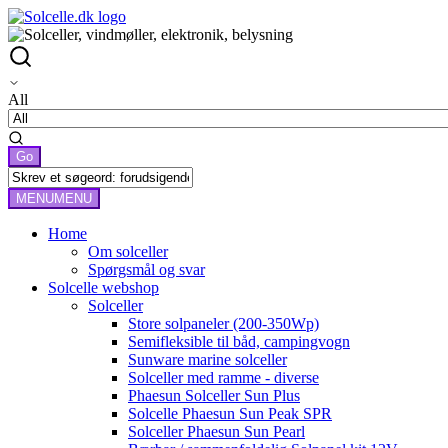
All
MENU
MENU
Home
Om solceller
Spørgsmål og svar
Solcelle webshop
Solceller
Store solpaneler (200-350Wp)
Semifleksible til båd, campingvogn
Sunware marine solceller
Solceller med ramme - diverse
Phaesun Solceller Sun Plus
Solcelle Phaesun Sun Peak SPR
Solceller Phaesun Sun Pearl