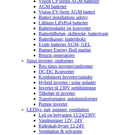
Vision CP serien AGM batterier
AGM batterier
Vision EV-Serie AGM batteri
Batteri installations udstyr
Lithium LiFePo4 batterier
Batterioplader og konverter
Batteritilbehør, skillerelæ, batterivagt
Batterikasser, batteriboks
Exide batterier AGM, GEL
Banner Energy Bull marine
Benzin generatorer
Sinus inverter, omformer
Ren sinus inverter/omformer
DC/DC Konverter
Kombineret Inverter/oplader
Hybrid inverter / solar oplader
Inverter til 230V nettilslutning
Tilbehør til inverter
Transformator, autotransformer
Pumpe inverter
LEDlys, køl, pumper, ventilation
Led og belysning 12/24/230V
Vandpumper 12V, 24V
Køleskab,fryser 12-24V
Ventilation & solvarme