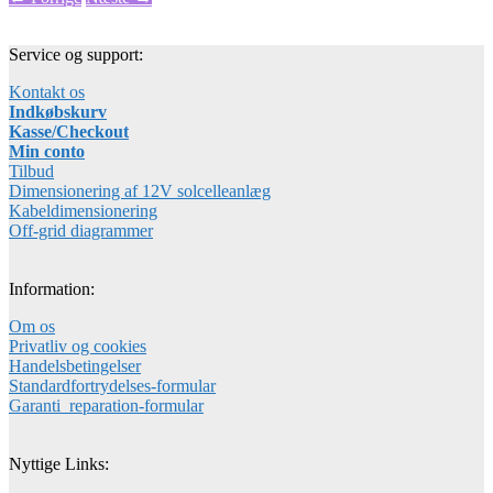
Service og support:
Kontakt os
Indkøbskurv
Kasse/Checkout
Min conto
Tilbud
Dimensionering af 12V solcelleanlæg
Kabeldimensionering
Off-grid diagrammer
Information:
Om os
Privatliv og cookies
Handelsbetingelser
Standardfortrydelses-formular
Garanti_reparation-formular
Nyttige Links: