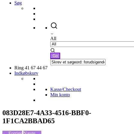
Søg
All
Ring 41 67 44 67
Indkøbskurv
Kasse/Checkout
Min konto
083D28E7-4A33-4516-BBF0-
1F1CA2BBAD65
← Forrige
Næste →