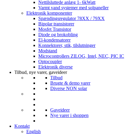
Nettilsluttede anlæg 1- 6kWatt
Varmt vand systemer med solpaneller
Elektronik komponenter
Spændingsregulator 78XX / 79XX
Bipolar transistorer
Mosfet Transistor
Diode og brokobling
El-kondensatorer
Konnektorer, stik, tilslutninger
Modstand
Microcontrollers ZILOG, Intel, NEC, PIC IC
Optocoupler
Elektronik diverse
Tilbud, nye varer, gaveideer
Tilbud
Brugte & demo varer
Diverse NON solar
Gaveideer
Nye varer i shoppen
Kontakt
English