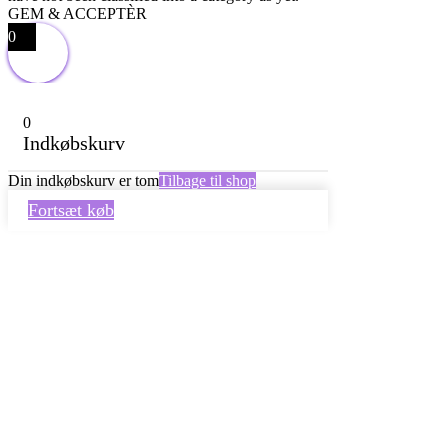
GEM & ACCEPTÈR
0
0
Indkøbskurv
Din indkøbskurv er tom
Tilbage til shop
Fortsæt køb