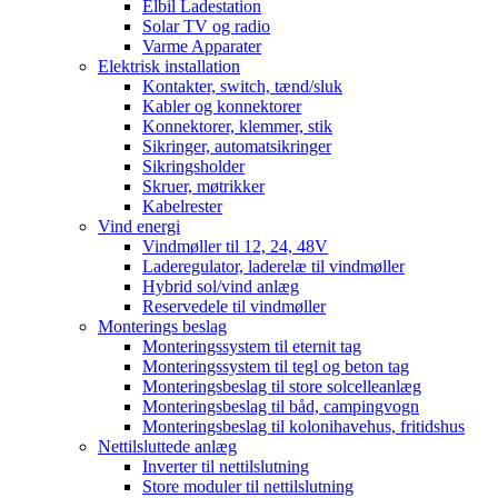
Elbil Ladestation
Solar TV og radio
Varme Apparater
Elektrisk installation
Kontakter, switch, tænd/sluk
Kabler og konnektorer
Konnektorer, klemmer, stik
Sikringer, automatsikringer
Sikringsholder
Skruer, møtrikker
Kabelrester
Vind energi
Vindmøller til 12, 24, 48V
Laderegulator, laderelæ til vindmøller
Hybrid sol/vind anlæg
Reservedele til vindmøller
Monterings beslag
Monteringssystem til eternit tag
Monteringssystem til tegl og beton tag
Monteringsbeslag til store solcelleanlæg
Monteringsbeslag til båd, campingvogn
Monteringsbeslag til kolonihavehus, fritidshus
Nettilsluttede anlæg
Inverter til nettilslutning
Store moduler til nettilslutning