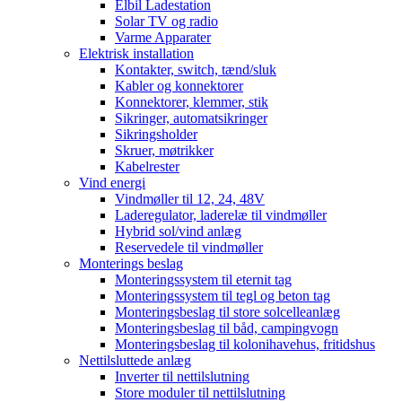
Elbil Ladestation
Solar TV og radio
Varme Apparater
Elektrisk installation
Kontakter, switch, tænd/sluk
Kabler og konnektorer
Konnektorer, klemmer, stik
Sikringer, automatsikringer
Sikringsholder
Skruer, møtrikker
Kabelrester
Vind energi
Vindmøller til 12, 24, 48V
Laderegulator, laderelæ til vindmøller
Hybrid sol/vind anlæg
Reservedele til vindmøller
Monterings beslag
Monteringssystem til eternit tag
Monteringssystem til tegl og beton tag
Monteringsbeslag til store solcelleanlæg
Monteringsbeslag til båd, campingvogn
Monteringsbeslag til kolonihavehus, fritidshus
Nettilsluttede anlæg
Inverter til nettilslutning
Store moduler til nettilslutning