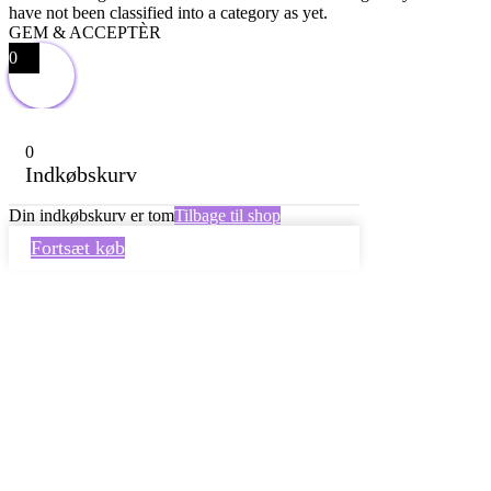
have not been classified into a category as yet.
GEM & ACCEPTÈR
0
0
Indkøbskurv
Din indkøbskurv er tom
Tilbage til shop
Fortsæt køb