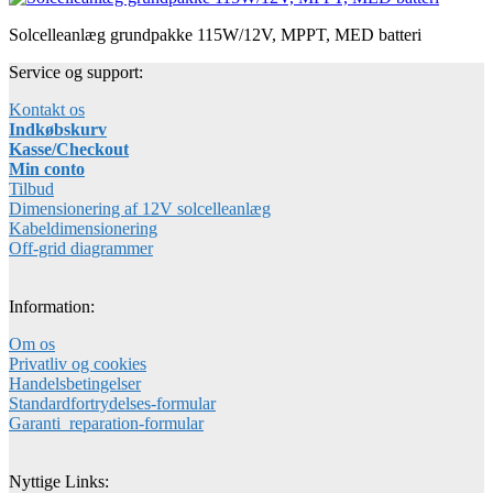
Solcelleanlæg grundpakke 115W/12V, MPPT, MED batteri
Service og support:
Kontakt os
Indkøbskurv
Kasse/Checkout
Min conto
Tilbud
Dimensionering af 12V solcelleanlæg
Kabeldimensionering
Off-grid diagrammer
Information:
Om os
Privatliv og cookies
Handelsbetingelser
Standardfortrydelses-formular
Garanti_reparation-formular
Nyttige Links: