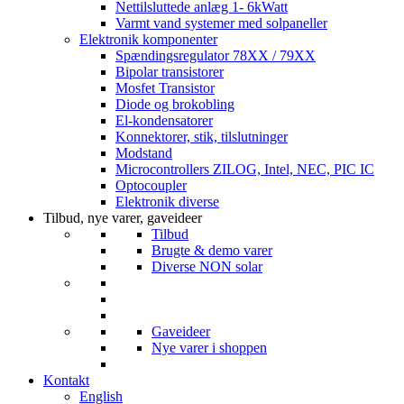
Nettilsluttede anlæg 1- 6kWatt
Varmt vand systemer med solpaneller
Elektronik komponenter
Spændingsregulator 78XX / 79XX
Bipolar transistorer
Mosfet Transistor
Diode og brokobling
El-kondensatorer
Konnektorer, stik, tilslutninger
Modstand
Microcontrollers ZILOG, Intel, NEC, PIC IC
Optocoupler
Elektronik diverse
Tilbud, nye varer, gaveideer
Tilbud
Brugte & demo varer
Diverse NON solar
Gaveideer
Nye varer i shoppen
Kontakt
English