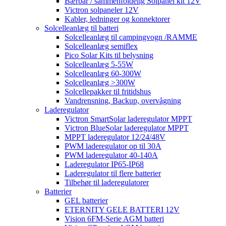
Bærbar / sammenfoldelig Solpanel kit 12V
Victron solpaneler 12V
Kabler, ledninger og konnektorer
Solcelleanlæg til batteri
Solcelleanlæg til campingvogn /RAMME
Solcelleanlæg semiflex
Pico Solar Kits til belysning
Solcelleanlæg 5-55W
Solcelleanlæg 60-300W
Solcelleanlæg >300W
Solcellepakker til fritidshus
Vandrensning, Backup, overvågning
Laderegulator
Victron SmartSolar laderegulator MPPT
Victron BlueSolar laderegulator MPPT
MPPT laderegulator 12/24/48V
PWM laderegulator op til 30A
PWM laderegulator 40-140A
Laderegulator IP65-IP68
Laderegulator til flere batterier
Tilbehør til laderegulatorer
Batterier
GEL batterier
ETERNITY GELE BATTERI 12V
Vision 6FM-Serie AGM batteri