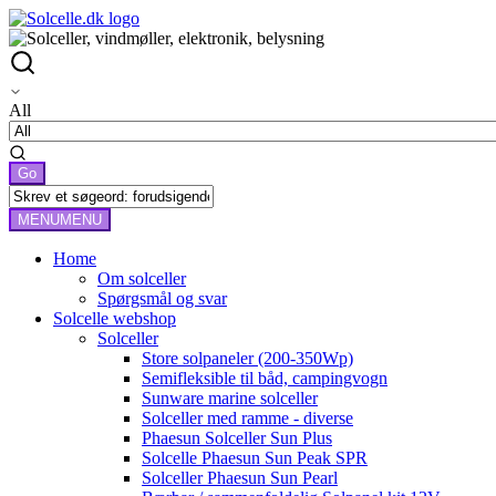
All
MENU
MENU
Home
Om solceller
Spørgsmål og svar
Solcelle webshop
Solceller
Store solpaneler (200-350Wp)
Semifleksible til båd, campingvogn
Sunware marine solceller
Solceller med ramme - diverse
Phaesun Solceller Sun Plus
Solcelle Phaesun Sun Peak SPR
Solceller Phaesun Sun Pearl