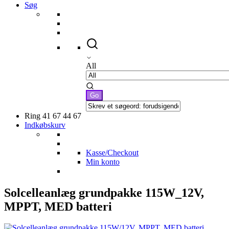
Søg
All
Ring 41 67 44 67
Indkøbskurv
Kasse/Checkout
Min konto
Solcelleanlæg grundpakke 115W_12V,
MPPT, MED batteri