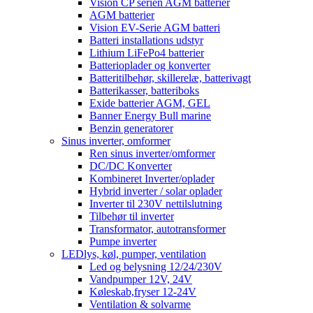
Vision CP serien AGM batterier
AGM batterier
Vision EV-Serie AGM batteri
Batteri installations udstyr
Lithium LiFePo4 batterier
Batterioplader og konverter
Batteritilbehør, skillerelæ, batterivagt
Batterikasser, batteriboks
Exide batterier AGM, GEL
Banner Energy Bull marine
Benzin generatorer
Sinus inverter, omformer
Ren sinus inverter/omformer
DC/DC Konverter
Kombineret Inverter/oplader
Hybrid inverter / solar oplader
Inverter til 230V nettilslutning
Tilbehør til inverter
Transformator, autotransformer
Pumpe inverter
LEDlys, køl, pumper, ventilation
Led og belysning 12/24/230V
Vandpumper 12V, 24V
Køleskab,fryser 12-24V
Ventilation & solvarme