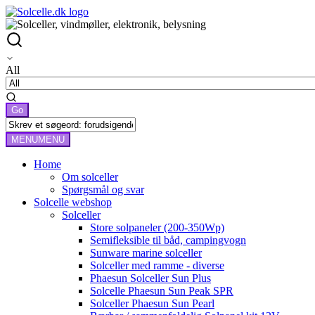
All
MENU
MENU
Home
Om solceller
Spørgsmål og svar
Solcelle webshop
Solceller
Store solpaneler (200-350Wp)
Semifleksible til båd, campingvogn
Sunware marine solceller
Solceller med ramme - diverse
Phaesun Solceller Sun Plus
Solcelle Phaesun Sun Peak SPR
Solceller Phaesun Sun Pearl