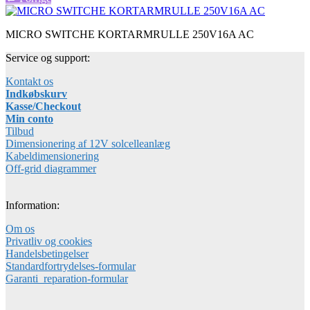
MICRO SWITCHE KORTARMRULLE 250V16A AC
Service og support:
Kontakt os
Indkøbskurv
Kasse/Checkout
Min conto
Tilbud
Dimensionering af 12V solcelleanlæg
Kabeldimensionering
Off-grid diagrammer
Information:
Om os
Privatliv og cookies
Handelsbetingelser
Standardfortrydelses-formular
Garanti_reparation-formular