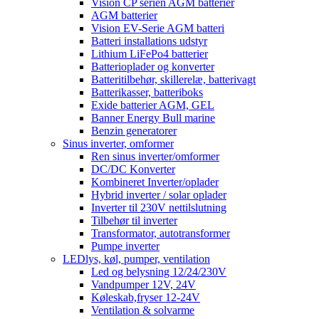
Vision CP serien AGM batterier
AGM batterier
Vision EV-Serie AGM batteri
Batteri installations udstyr
Lithium LiFePo4 batterier
Batterioplader og konverter
Batteritilbehør, skillerelæ, batterivagt
Batterikasser, batteriboks
Exide batterier AGM, GEL
Banner Energy Bull marine
Benzin generatorer
Sinus inverter, omformer
Ren sinus inverter/omformer
DC/DC Konverter
Kombineret Inverter/oplader
Hybrid inverter / solar oplader
Inverter til 230V nettilslutning
Tilbehør til inverter
Transformator, autotransformer
Pumpe inverter
LEDlys, køl, pumper, ventilation
Led og belysning 12/24/230V
Vandpumper 12V, 24V
Køleskab,fryser 12-24V
Ventilation & solvarme