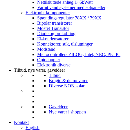
Nettilsluttede anlæg 1- 6kWatt
Varmt vand systemer med solpaneller
Elektronik komponenter
Spændingsregulator 78XX / 79XX
Bipolar transistorer
Mosfet Transistor
Diode og brokobling
El-kondensatorer
Konnektorer, stik, tilslutninger
Modstand
Microcontrollers ZILOG, Intel, NEC, PIC IC
Optocoupler
Elektronik diverse
Tilbud, nye varer, gaveideer
Tilbud
Brugte & demo varer
Diverse NON solar
Gaveideer
Nye varer i shoppen
Kontakt
English