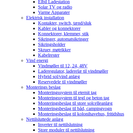
Elbil Ladestation
Solar TV og radio
Varme Apparater
Elektrisk installation
Kontakter, switch, tænd/sluk
Kabler og konnektorer
Konnektorer, klemmer, stik
Sikringer, automatsikringer
Sikringsholder
Skruer, møtrikker
Kabelrester
Vind energi
Vindmøller til 12, 24, 48V
Laderegulator, laderelæ til vindmøller
Hybrid sol/vind anlæg
Reservedele til vindmøller
Monterings beslag
Monteringssystem til eternit tag
Monteringssystem til tegl og beton tag
Monteringsbeslag til store solcelleanlæg
Monteringsbeslag til båd, campingvogn
Monteringsbeslag til kolonihavehus, fritidshus
Nettilsluttede anlæg
Inverter til nettilslutning
Store moduler til nettilslutning