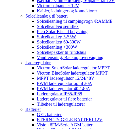
Bærbar / sammenfoldelig Solpanel kit 12V
Victron solpaneler 12V
Kabler, ledninger og konnektorer
Solcelleanlæg til batteri
Solcelleanlæg til campingvogn /RAMME
Solcelleanlæg semiflex
Pico Solar Kits til belysning
Solcelleanlæg 5-55W
Solcelleanlæg 60-300W
Solcelleanlæg >300W
Solcellepakker til fritidshus
Vandrensning, Backup, overvågning
Laderegulator
Victron SmartSolar laderegulator MPPT
Victron BlueSolar laderegulator MPPT
MPPT laderegulator 12/24/48V
PWM laderegulator op til 30A
PWM laderegulator 40-140A
Laderegulator IP65-IP68
Laderegulator til flere batterier
Tilbehør til laderegulatorer
Batterier
GEL batterier
ETERNITY GELE BATTERI 12V
Vision 6FM-Serie AGM batteri