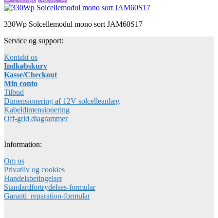
330Wp Solcellemodul mono sort JAM60S17
Service og support:
Kontakt os
Indkøbskurv
Kasse/Checkout
Min conto
Tilbud
Dimensionering af 12V solcelleanlæg
Kabeldimensionering
Off-grid diagrammer
Information:
Om os
Privatliv og cookies
Handelsbetingelser
Standardfortrydelses-formular
Garanti_reparation-formular