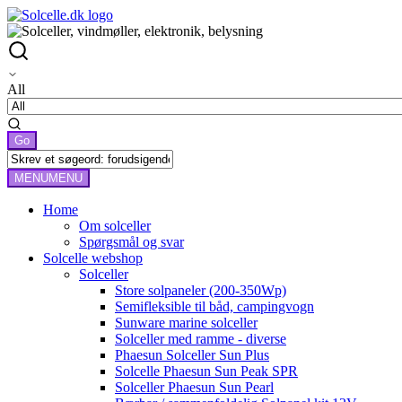
All
MENU
MENU
Home
Om solceller
Spørgsmål og svar
Solcelle webshop
Solceller
Store solpaneler (200-350Wp)
Semifleksible til båd, campingvogn
Sunware marine solceller
Solceller med ramme - diverse
Phaesun Solceller Sun Plus
Solcelle Phaesun Sun Peak SPR
Solceller Phaesun Sun Pearl