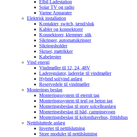
Elbil Ladestation
Solar TV og radio
Varme Apparater
Elektrisk installation
Kontakter, switch, tænd/sluk
Kabler og konnektorer
Konnektorer, klemmer, stik
Sikringer, automatsikringer
Sikringsholder
Skruer, møtrikker
Kabelrester
Vind energi
Vindmøller til 12, 24, 48V
Laderegulator, laderelæ til vindmøller
Hybrid sol/vind anlæg
Reservedele til vindmøller
Monterings beslag
Monteringssystem til eternit tag
Monteringssystem til tegl og beton tag
Monteringsbeslag til store solcelleanlæg
Monteringsbeslag til båd, campingvogn
Monteringsbeslag til kolonihavehus, fritidshus
Nettilsluttede anlæg
Inverter til nettilslutning
Store moduler til nettilslutning