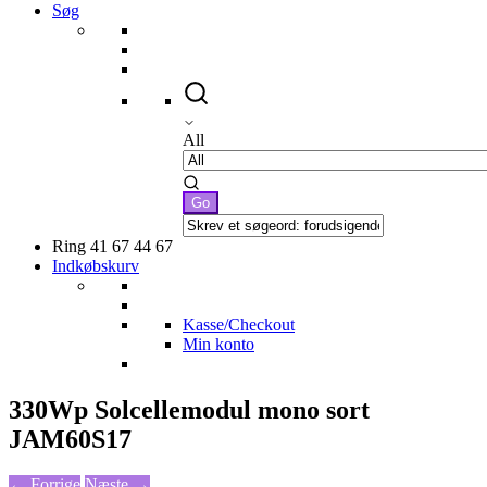
Søg
All
Ring 41 67 44 67
Indkøbskurv
Kasse/Checkout
Min konto
330Wp Solcellemodul mono sort
JAM60S17
← Forrige
Næste →