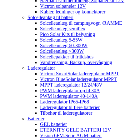
Bærbar / sammenfoldelig Solpanel kit 12V
Victron solpaneler 12V
Kabler, ledninger og konnektorer
Solcelleanlæg til batteri
Solcelleanlæg til campingvogn /RAMME
Solcelleanlæg semiflex
Pico Solar Kits til belysning
Solcelleanlæg 5-55W
Solcelleanlæg 60-300W
Solcelleanlæg >300W
Solcellepakker til fritidshus
Vandrensning, Backup, overvågning
Laderegulator
Victron SmartSolar laderegulator MPPT
Victron BlueSolar laderegulator MPPT
MPPT laderegulator 12/24/48V
PWM laderegulator op til 30A
PWM laderegulator 40-140A
Laderegulator IP65-IP68
Laderegulator til flere batterier
Tilbehør til laderegulatorer
Batterier
GEL batterier
ETERNITY GELE BATTERI 12V
Vision 6FM-Serie AGM batteri