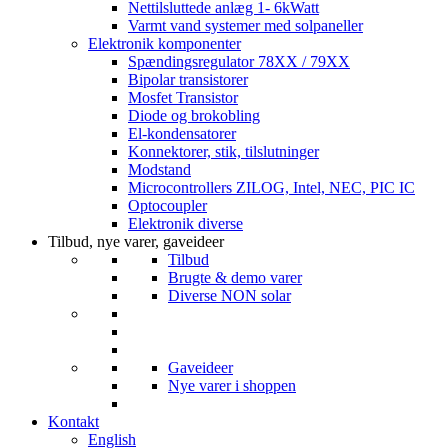
Nettilsluttede anlæg 1- 6kWatt
Varmt vand systemer med solpaneller
Elektronik komponenter
Spændingsregulator 78XX / 79XX
Bipolar transistorer
Mosfet Transistor
Diode og brokobling
El-kondensatorer
Konnektorer, stik, tilslutninger
Modstand
Microcontrollers ZILOG, Intel, NEC, PIC IC
Optocoupler
Elektronik diverse
Tilbud, nye varer, gaveideer
Tilbud
Brugte & demo varer
Diverse NON solar
Gaveideer
Nye varer i shoppen
Kontakt
English