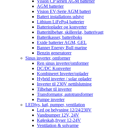
Vision CP serien AGM batterier
AGM batterier
Vision EV-Serie AGM batteri
Batteri installations udstyr
Lithium LiFePo4 batterier
Batterioplader og konverter
Batteritilbehør, skillerelæ, batterivagt
Batterikasser, batteriboks
Exide batterier AGM, GEL
Banner Energy Bull marine
Benzin generatorer
Sinus inverter, omformer
Ren sinus inverter/omformer
DC/DC Konverter
Kombineret Inverter/oplader
Hybrid inverter / solar oplader
Inverter til 230V nettilslutning
Tilbehør til inverter
Transformator, autotransformer
Pumpe inverter
LEDlys, køl, pumper, ventilation
Led og belysning 12/24/230V
Vandpumper 12V, 24V
Køleskab,fryser 12-24V
Ventilation & solvarme