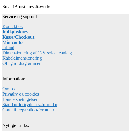
Solar iBoost how-it-works
Service og support:
Kontakt os
Indkøbskurv
Kasse/Checkout
Min conto
Tilbud
Dimensionering af 12V solcelleanlæg
Kabeldimensionering
Off-grid diagrammer
Information:
Om os
Privatliv og cookies
Handelsbetingelser
Standardfortrydelses-formular
Garanti_reparation-formular
Nyttige Links: