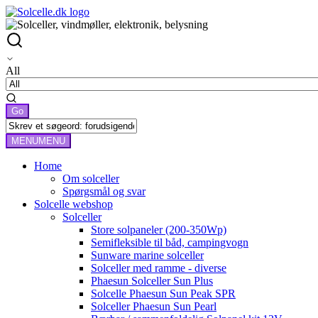
All
MENU
MENU
Home
Om solceller
Spørgsmål og svar
Solcelle webshop
Solceller
Store solpaneler (200-350Wp)
Semifleksible til båd, campingvogn
Sunware marine solceller
Solceller med ramme - diverse
Phaesun Solceller Sun Plus
Solcelle Phaesun Sun Peak SPR
Solceller Phaesun Sun Pearl