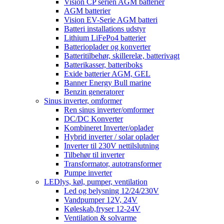
Vision CP serien AGM batterier
AGM batterier
Vision EV-Serie AGM batteri
Batteri installations udstyr
Lithium LiFePo4 batterier
Batterioplader og konverter
Batteritilbehør, skillerelæ, batterivagt
Batterikasser, batteriboks
Exide batterier AGM, GEL
Banner Energy Bull marine
Benzin generatorer
Sinus inverter, omformer
Ren sinus inverter/omformer
DC/DC Konverter
Kombineret Inverter/oplader
Hybrid inverter / solar oplader
Inverter til 230V nettilslutning
Tilbehør til inverter
Transformator, autotransformer
Pumpe inverter
LEDlys, køl, pumper, ventilation
Led og belysning 12/24/230V
Vandpumper 12V, 24V
Køleskab,fryser 12-24V
Ventilation & solvarme