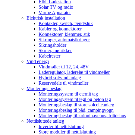
Elbil Ladestation
Solar TV og radio
Varme Apparater
Elektrisk installation
Kontakter, switch, tænd/sluk
Kabler og konnektorer
Konnektorer, klemmer, stik
Sikringer, automatsikringer
Sikringsholder
Skruer, møtrikker
Kabelrester
Vind energi
Vindmøller til 12, 24, 48V
Laderegulator, laderelæ til vindmøller
Hybrid sol/vind anlæg
Reservedele til vindmøller
Monterings beslag
Monteringssystem til eternit tag
Monteringssystem til tegl og beton tag
Monteringsbeslag til store solcelleanlæg
Monteringsbeslag til båd, campingvogn
Monteringsbeslag til kolonihavehus, fritidshus
Nettilsluttede anlæg
Inverter til nettilslutning
Store moduler til nettilslutning