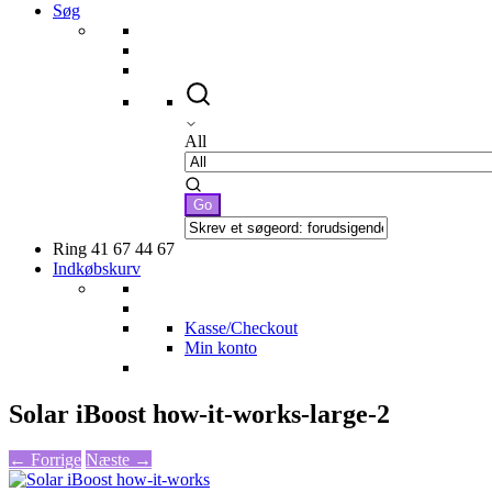
Søg
All
Ring 41 67 44 67
Indkøbskurv
Kasse/Checkout
Min konto
Solar iBoost how-it-works-large-2
← Forrige
Næste →