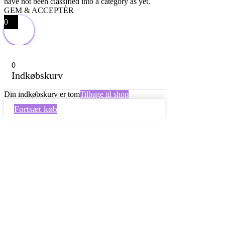
have not been classified into a category as yet.
GEM & ACCEPTÈR
0
0
Indkøbskurv
Din indkøbskurv er tom
Tilbage til shop
Fortsæt køb