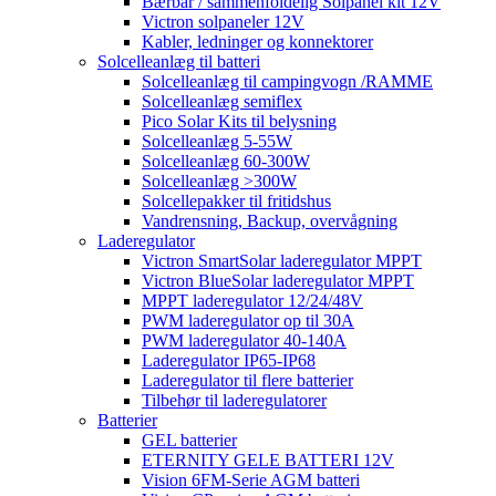
Bærbar / sammenfoldelig Solpanel kit 12V
Victron solpaneler 12V
Kabler, ledninger og konnektorer
Solcelleanlæg til batteri
Solcelleanlæg til campingvogn /RAMME
Solcelleanlæg semiflex
Pico Solar Kits til belysning
Solcelleanlæg 5-55W
Solcelleanlæg 60-300W
Solcelleanlæg >300W
Solcellepakker til fritidshus
Vandrensning, Backup, overvågning
Laderegulator
Victron SmartSolar laderegulator MPPT
Victron BlueSolar laderegulator MPPT
MPPT laderegulator 12/24/48V
PWM laderegulator op til 30A
PWM laderegulator 40-140A
Laderegulator IP65-IP68
Laderegulator til flere batterier
Tilbehør til laderegulatorer
Batterier
GEL batterier
ETERNITY GELE BATTERI 12V
Vision 6FM-Serie AGM batteri