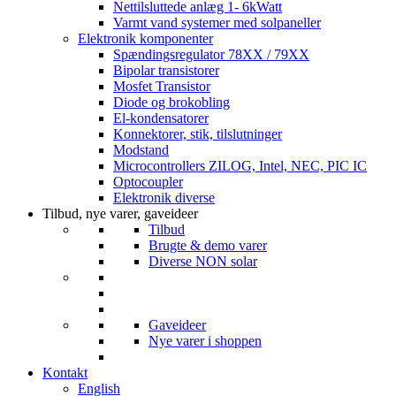
Nettilsluttede anlæg 1- 6kWatt
Varmt vand systemer med solpaneller
Elektronik komponenter
Spændingsregulator 78XX / 79XX
Bipolar transistorer
Mosfet Transistor
Diode og brokobling
El-kondensatorer
Konnektorer, stik, tilslutninger
Modstand
Microcontrollers ZILOG, Intel, NEC, PIC IC
Optocoupler
Elektronik diverse
Tilbud, nye varer, gaveideer
Tilbud
Brugte & demo varer
Diverse NON solar
Gaveideer
Nye varer i shoppen
Kontakt
English