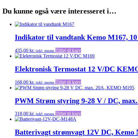
Du kunne også være interesseret i…
Indikator til vandtank Kemo M167, 10
435,00
kr.
Tilføj til kurv
inkl. moms
Elektronisk Termostat 12 V/DC KEMO
168,00
kr.
Tilføj til kurv
inkl. moms
PWM Strøm styring 9-28 V / DC, ma
318,00
kr.
Tilføj til kurv
inkl. moms
Batterivagt strømvagt 12V DC, Kemo 