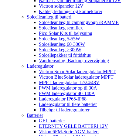
Bærbar / sammenfoldelig Solpanel kit 12V
Victron solpaneler 12V
Kabler, ledninger og konnektorer
Solcelleanlæg til batteri
Solcelleanlæg til campingvogn /RAMME
Solcelleanlæg semiflex
Pico Solar Kits til belysning
Solcelleanlæg 5-55W
Solcelleanlæg 60-300W
Solcelleanlæg >300W
Solcellepakker til fritidshus
Vandrensning, Backup, overvågning
Laderegulator
Victron SmartSolar laderegulator MPPT
Victron BlueSolar laderegulator MPPT
MPPT laderegulator 12/24/48V
PWM laderegulator op til 30A
PWM laderegulator 40-140A
Laderegulator IP65-IP68
Laderegulator til flere batterier
Tilbehør til laderegulatorer
Batterier
GEL batterier
ETERNITY GELE BATTERI 12V
Vision 6FM-Serie AGM batteri