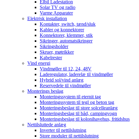
Elbil Ladestation
Solar TV og radio
Varme Apparater
Elektrisk installation
Kontakter, switch, tænd/sluk
Kabler og konnektorer
Konnektorer, klemmer, stik
Sikringer, automatsikringer
Sikringsholder
Skruer, møtrikker
Kabelrester
Vind energi
Vindmøller til 12, 24, 48V
Laderegulator, laderelæ til vindmøller
Hybrid sol/vind anlæg
Reservedele til vindmøller
Monterings beslag
Monteringssystem til eternit tag
Monteringssystem til tegl og beton tag
Monteringsbeslag til store solcelleanlæg
Monteringsbeslag til båd, campingvogn
Monteringsbeslag til kolonihavehus, fritidshus
Nettilsluttede anlæg
Inverter til nettilslutning
Store moduler til nettilslutning