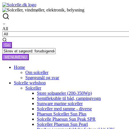
All
MENU
MENU
Home
Om solceller
Spørgsmål og svar
Solcelle webshop
Solceller
Store solpaneler (200-350Wp)
Semifleksible til båd, campingvogn
Sunware marine solceller
Solceller med ramme - diverse
Phaesun Solceller Sun Plus
Solcelle Phaesun Sun Peak SPR
Solceller Phaesun Sun Pearl