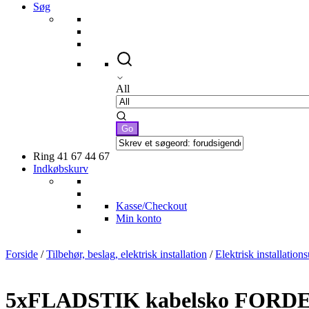
Søg
All
Ring 41 67 44 67
Indkøbskurv
Kasse/Checkout
Min konto
Forside
/
Tilbehør, beslag, elektrisk installation
/
Elektrisk installation
5xFLADSTIK kabelsko FORDEL