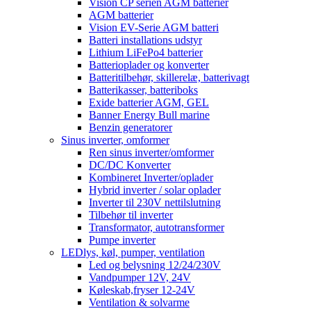
Vision CP serien AGM batterier
AGM batterier
Vision EV-Serie AGM batteri
Batteri installations udstyr
Lithium LiFePo4 batterier
Batterioplader og konverter
Batteritilbehør, skillerelæ, batterivagt
Batterikasser, batteriboks
Exide batterier AGM, GEL
Banner Energy Bull marine
Benzin generatorer
Sinus inverter, omformer
Ren sinus inverter/omformer
DC/DC Konverter
Kombineret Inverter/oplader
Hybrid inverter / solar oplader
Inverter til 230V nettilslutning
Tilbehør til inverter
Transformator, autotransformer
Pumpe inverter
LEDlys, køl, pumper, ventilation
Led og belysning 12/24/230V
Vandpumper 12V, 24V
Køleskab,fryser 12-24V
Ventilation & solvarme