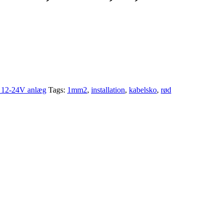
il 12-24V anlæg
Tags:
1mm2
,
installation
,
kabelsko
,
rød