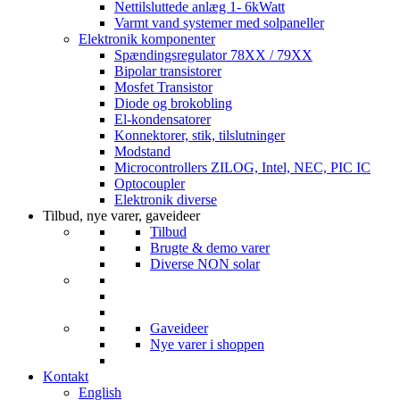
Nettilsluttede anlæg 1- 6kWatt
Varmt vand systemer med solpaneller
Elektronik komponenter
Spændingsregulator 78XX / 79XX
Bipolar transistorer
Mosfet Transistor
Diode og brokobling
El-kondensatorer
Konnektorer, stik, tilslutninger
Modstand
Microcontrollers ZILOG, Intel, NEC, PIC IC
Optocoupler
Elektronik diverse
Tilbud, nye varer, gaveideer
Tilbud
Brugte & demo varer
Diverse NON solar
Gaveideer
Nye varer i shoppen
Kontakt
English