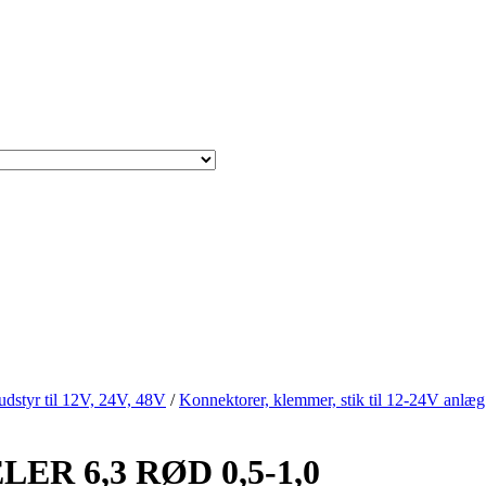
sudstyr til 12V, 24V, 48V
/
Konnektorer, klemmer, stik til 12-24V anlæg
ER 6,3 RØD 0,5-1,0