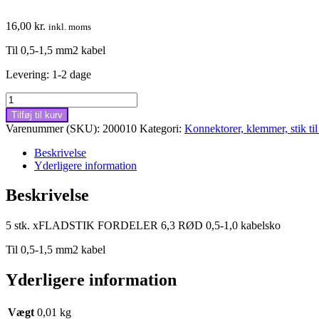
16,00
kr.
inkl. moms
Til 0,5-1,5 mm2 kabel
Levering: 1-2 dage
5xFLADSTIK
kabelsko
Tilføj til kurv
FORDELER
Varenummer (SKU):
200010
Kategori:
Konnektorer, klemmer, stik t
6,3
RØD
Beskrivelse
0,5-
Yderligere information
1,0
antal
Beskrivelse
5 stk. xFLADSTIK FORDELER 6,3 RØD 0,5-1,0 kabelsko
Til 0,5-1,5 mm2 kabel
Yderligere information
Vægt
0,01 kg