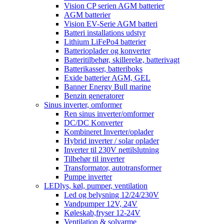
Vision CP serien AGM batterier
AGM batterier
Vision EV-Serie AGM batteri
Batteri installations udstyr
Lithium LiFePo4 batterier
Batterioplader og konverter
Batteritilbehør, skillerelæ, batterivagt
Batterikasser, batteriboks
Exide batterier AGM, GEL
Banner Energy Bull marine
Benzin generatorer
Sinus inverter, omformer
Ren sinus inverter/omformer
DC/DC Konverter
Kombineret Inverter/oplader
Hybrid inverter / solar oplader
Inverter til 230V nettilslutning
Tilbehør til inverter
Transformator, autotransformer
Pumpe inverter
LEDlys, køl, pumper, ventilation
Led og belysning 12/24/230V
Vandpumper 12V, 24V
Køleskab,fryser 12-24V
Ventilation & solvarme