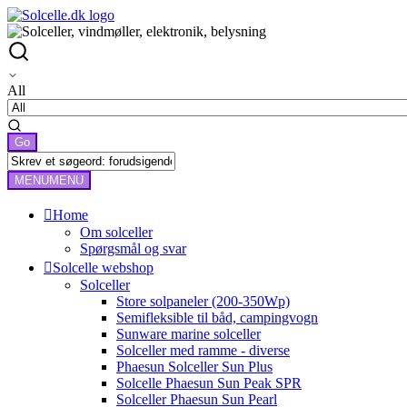
All
MENU
MENU
Home
Om solceller
Spørgsmål og svar
Solcelle webshop
Solceller
Store solpaneler (200-350Wp)
Semifleksible til båd, campingvogn
Sunware marine solceller
Solceller med ramme - diverse
Phaesun Solceller Sun Plus
Solcelle Phaesun Sun Peak SPR
Solceller Phaesun Sun Pearl