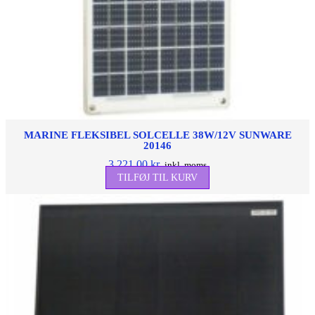
MARINE FLEKSIBEL SOLCELLE 38W/12V SUNWARE
20146
3.221,00
kr.
inkl. moms
TILFØJ TIL KURV