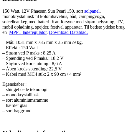
150 Watt, 12V Phaesun Sun Pearl 150, sort
solpanel
,
monokrystallinsk til kolonihavehus, båd, campingvogn,
solcelleanlæg med batteri. Kan forsyne med strøm belysning, TV,
mobil opladning, spejder, festival apparater. Til bedste ydelse brug
en
MPPT laderegulator
.
Download Datablad.
– Mål: 1031 mm x 785 mm x 35 mm /9 kg.
– Effekt : 150 Watt
– Strøm ved P maks.: 8,25 A
– Spænding ved P maks.: 18,2 V
– Strøm ved kortslutning: 8,6 A
– Åben kreds spænding: 22,5 V
– Kabel med MC4 stik: 2 x 90 cm / 4 mm²
Egenskaber :
– shingel celle teknologi
– mono krystallinsk
– sort aluminiumsramme
– hærdet glas
– sort baggrund