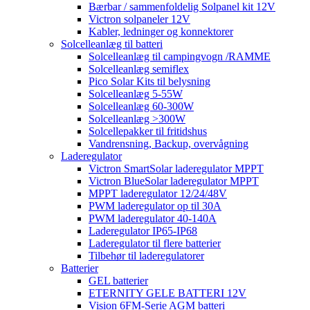
Bærbar / sammenfoldelig Solpanel kit 12V
Victron solpaneler 12V
Kabler, ledninger og konnektorer
Solcelleanlæg til batteri
Solcelleanlæg til campingvogn /RAMME
Solcelleanlæg semiflex
Pico Solar Kits til belysning
Solcelleanlæg 5-55W
Solcelleanlæg 60-300W
Solcelleanlæg >300W
Solcellepakker til fritidshus
Vandrensning, Backup, overvågning
Laderegulator
Victron SmartSolar laderegulator MPPT
Victron BlueSolar laderegulator MPPT
MPPT laderegulator 12/24/48V
PWM laderegulator op til 30A
PWM laderegulator 40-140A
Laderegulator IP65-IP68
Laderegulator til flere batterier
Tilbehør til laderegulatorer
Batterier
GEL batterier
ETERNITY GELE BATTERI 12V
Vision 6FM-Serie AGM batteri