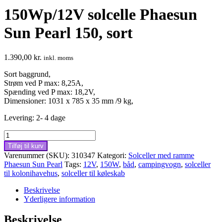
150Wp/12V solcelle Phaesun
Sun Pearl 150, sort
1.390,00
kr.
inkl. moms
Sort baggrund,
Strøm ved P max: 8,25A,
Spænding ved P max: 18,2V,
Dimensioner: 1031 x 785 x 35 mm /9 kg,
Levering: 2- 4 dage
150Wp/12V
solcelle
Tilføj til kurv
Phaesun
Varenummer (SKU):
310347
Kategori:
Solceller med ramme
Sun
Phaesun Sun Pearl
Tags:
12V
,
150W
,
båd
,
campingvogn
,
solceller
Pearl
til kolonihavehus
,
solceller til køleskab
150,
sort
Beskrivelse
antal
Yderligere information
Beskrivelse