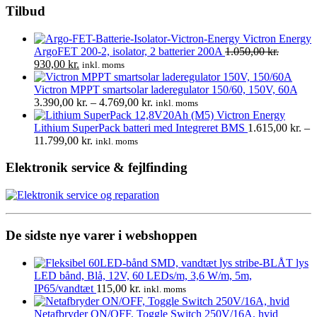
Tilbud
Victron Energy
ArgoFET 200-2, isolator, 2 batterier 200A
1.050,00
kr.
Den
Den
930,00
kr.
inkl. moms
oprindelige
aktuelle
pris
pris
Victron MPPT smartsolar laderegulator 150/60, 150V, 60A
var:
er:
Prisinterval:
3.390,00
kr.
–
4.769,00
kr.
inkl. moms
1.050,00 kr..
930,00 kr..
3.390,00 kr.
Victron Energy
til
Lithium SuperPack batteri med Integreret BMS
1.615,00
kr.
–
Prisinterval:
4.769,00 kr.
11.799,00
kr.
inkl. moms
1.615,00 kr.
til
Elektronik service & fejlfinding
11.799,00 kr.
De sidste nye varer i webshoppen
LED bånd, Blå, 12V, 60 LEDs/m, 3,6 W/m, 5m,
IP65/vandtæt
115,00
kr.
inkl. moms
Netafbryder ON/OFF, Toggle Switch 250V/16A, hvid