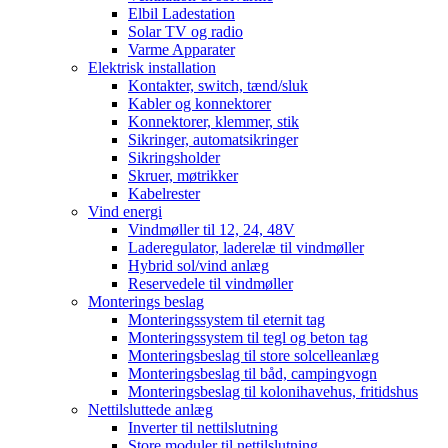
Elbil Ladestation
Solar TV og radio
Varme Apparater
Elektrisk installation
Kontakter, switch, tænd/sluk
Kabler og konnektorer
Konnektorer, klemmer, stik
Sikringer, automatsikringer
Sikringsholder
Skruer, møtrikker
Kabelrester
Vind energi
Vindmøller til 12, 24, 48V
Laderegulator, laderelæ til vindmøller
Hybrid sol/vind anlæg
Reservedele til vindmøller
Monterings beslag
Monteringssystem til eternit tag
Monteringssystem til tegl og beton tag
Monteringsbeslag til store solcelleanlæg
Monteringsbeslag til båd, campingvogn
Monteringsbeslag til kolonihavehus, fritidshus
Nettilsluttede anlæg
Inverter til nettilslutning
Store moduler til nettilslutning