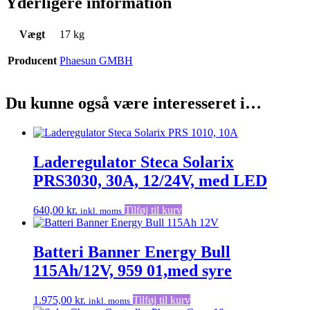
Yderligere information
Vægt
17 kg
Producent
Phaesun GMBH
Du kunne også være interesseret i…
Laderegulator Steca Solarix
PRS3030, 30A, 12/24V, med LED
640,00
kr.
Tilføj til kurv
inkl. moms
Batteri Banner Energy Bull
115Ah/12V, 959 01,med syre
1.975,00
kr.
Tilføj til kurv
inkl. moms