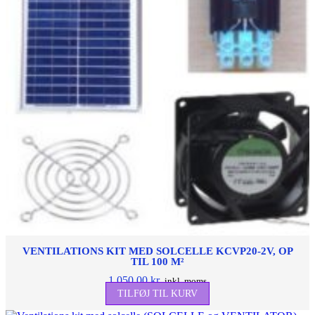
VENTILATIONS KIT MED SOLCELLE KCVP20-2V, OP
TIL 100 M²
1.050,00
kr.
inkl. moms
TILFØJ TIL KURV