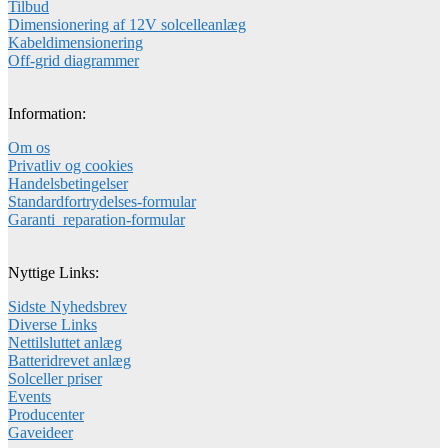
Tilbud
Dimensionering af 12V solcelleanlæg
Kabeldimensionering
Off-grid diagrammer
Information:
Om os
Privatliv og cookies
Handelsbetingelser
Standardfortrydelses-formular
Garanti_reparation-formular
Nyttige Links:
Sidste Nyhedsbrev
Diverse Links
Nettilsluttet anlæg
Batteridrevet anlæg
Solceller priser
Events
Producenter
Gaveideer