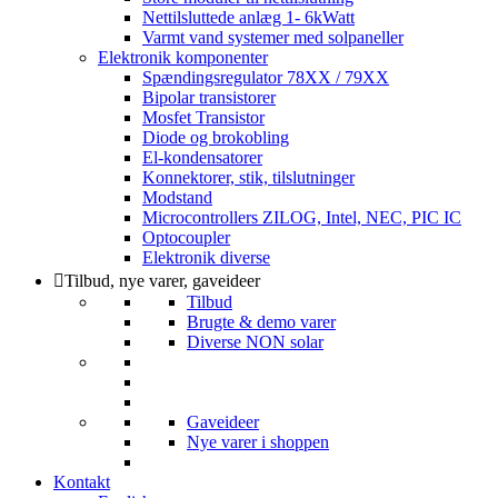
Nettilsluttede anlæg 1- 6kWatt
Varmt vand systemer med solpaneller
Elektronik komponenter
Spændingsregulator 78XX / 79XX
Bipolar transistorer
Mosfet Transistor
Diode og brokobling
El-kondensatorer
Konnektorer, stik, tilslutninger
Modstand
Microcontrollers ZILOG, Intel, NEC, PIC IC
Optocoupler
Elektronik diverse
Tilbud, nye varer, gaveideer
Tilbud
Brugte & demo varer
Diverse NON solar
Gaveideer
Nye varer i shoppen
Kontakt