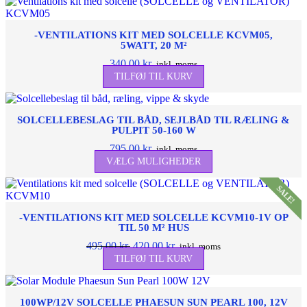
-VENTILATIONS KIT MED SOLCELLE KCVM05,
5WATT, 20 M²
340,00
kr.
inkl. moms
TILFØJ TIL KURV
SOLCELLEBESLAG TIL BÅD, SEJLBÅD TIL RÆLING &
PULPIT 50-160 W
795,00
kr.
inkl. moms
Dette
VÆLG MULIGHEDER
vare
har
SALE!
flere
varianter.
-VENTILATIONS KIT MED SOLCELLE KCVM10-1V OP
Mulighederne
TIL 50 M² HUS
kan
Den
Den
495,00
kr.
420,00
kr.
vælges
inkl. moms
oprindelige
aktuelle
på
TILFØJ TIL KURV
pris
pris
varesiden
var:
er:
495,00 kr..
420,00 kr..
100WP/12V SOLCELLE PHAESUN SUN PEARL 100, 12V