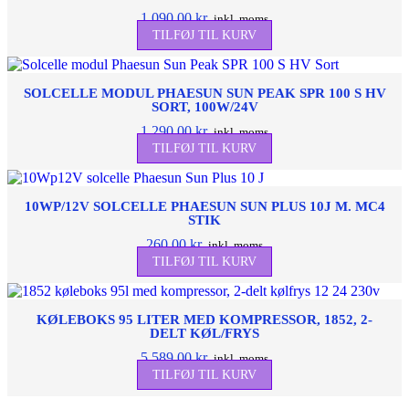
1.090,00
kr.
inkl. moms
TILFØJ TIL KURV
SOLCELLE MODUL PHAESUN SUN PEAK SPR 100 S HV
SORT, 100W/24V
1.290,00
kr.
inkl. moms
TILFØJ TIL KURV
10WP/12V SOLCELLE PHAESUN SUN PLUS 10J M. MC4
STIK
260,00
kr.
inkl. moms
TILFØJ TIL KURV
KØLEBOKS 95 LITER MED KOMPRESSOR, 1852, 2-
DELT KØL/FRYS
5.589,00
kr.
inkl. moms
TILFØJ TIL KURV