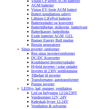
Vision CP serien AGM batterier
AGM batterier
Vision EV-Serie AGM batteri
Batteri installations udstyr
Lithium LiFePo4 batterier
Batterioplader og konverter
Batteritilbehør, skillerelæ, batterivagt
Batterikasser, batteriboks
Exide batterier AGM, GEL
Banner Energy Bull marine
Benzin generatorer
Sinus inverter, omformer
Ren sinus inverter/omformer
DC/DC Konverter
Kombineret Inverter/oplader
Hybrid inverter / solar oplader
Inverter til 230V nettilslutning
Tilbehør til inverter
Transformator, autotransformer
Pumpe inverter
LEDlys, køl, pumper, ventilation
Led og belysning 12/24/230V
Vandpumper 12V, 24V
Køleskab,fryser 12-24V
Ventilation & solvarme