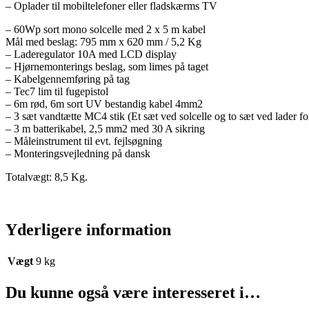
– Oplader til mobiltelefoner eller fladskærms TV
– 60Wp sort mono solcelle med 2 x 5 m kabel
Mål med beslag: 795 mm x 620 mm / 5,2 Kg
– Laderegulator 10A med LCD display
– Hjørnemonterings beslag, som limes på taget
– Kabelgennemføring på tag
– Tec7 lim til fugepistol
– 6m rød, 6m sort UV bestandig kabel 4mm2
– 3 sæt vandtætte MC4 stik (Et sæt ved solcelle og to sæt ved lader fo
– 3 m batterikabel, 2,5 mm2 med 30 A sikring
– Måleinstrument til evt. fejlsøgning
– Monteringsvejledning på dansk
Totalvægt: 8,5 Kg.
Yderligere information
Vægt
9 kg
Du kunne også være interesseret i…