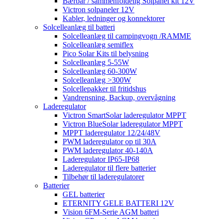
Bærbar / sammenfoldelig Solpanel kit 12V
Victron solpaneler 12V
Kabler, ledninger og konnektorer
Solcelleanlæg til batteri
Solcelleanlæg til campingvogn /RAMME
Solcelleanlæg semiflex
Pico Solar Kits til belysning
Solcelleanlæg 5-55W
Solcelleanlæg 60-300W
Solcelleanlæg >300W
Solcellepakker til fritidshus
Vandrensning, Backup, overvågning
Laderegulator
Victron SmartSolar laderegulator MPPT
Victron BlueSolar laderegulator MPPT
MPPT laderegulator 12/24/48V
PWM laderegulator op til 30A
PWM laderegulator 40-140A
Laderegulator IP65-IP68
Laderegulator til flere batterier
Tilbehør til laderegulatorer
Batterier
GEL batterier
ETERNITY GELE BATTERI 12V
Vision 6FM-Serie AGM batteri