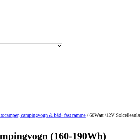
autocamper, campingvogn & båd- fast ramme
/ 60Watt /12V Solcelleanl
 campingvogn (160-190Wh)