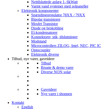
Nettilsluttede anlæg 1- 6kWatt
Varmt vand systemer med solpaneller
Elektronik komponenter
Spændingsregulator 78XX / 79XX
Bipolar transistorer
Mosfet Transistor
Diode og brokobling
El-kondensatorer
Konnektorer, stik, tilslutninger
Modstand
Microcontrollers ZILOG, Intel, NEC, PIC IC
Optocoupler
Elektronik diverse
Tilbud, nye varer, gaveideer
Tilbud
Brugte & demo varer
Diverse NON solar
Gaveideer
Nye varer i shoppen
Kontakt
English