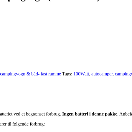
, campingvogn & båd- fast ramme
Tags:
100Watt
,
autocamper
,
camping
tteriet ved et begrænset forbrug.
Ingen batteri i denne pakke
. Anbefa
er til følgende forbrug: