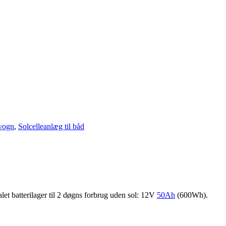
vogn
,
Solcelleanlæg til båd
let batterilager til 2 døgns forbrug uden sol: 12V
50Ah
(600Wh).