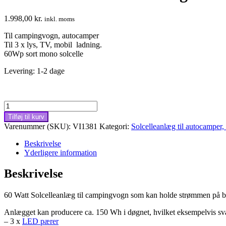
1.998,00
kr.
inkl. moms
Til campingvogn, autocamper
Til 3 x lys, TV, mobil ladning.
60Wp sort mono solcelle
Levering: 1-2 dage
60Watt
/12V
Tilføj til kurv
Solcelleanlæg
Varenummer (SKU):
VI1381
Kategori:
Solcelleanlæg til autocamper
til
campingvogn
Beskrivelse
(160-
Yderligere information
190Wh)
antal
Beskrivelse
60 Watt Solcelleanlæg til campingvogn som kan holde strømmen på ba
Anlægget kan producere ca. 150 Wh i døgnet, hvilket eksempelvis svar
– 3 x
LED pærer