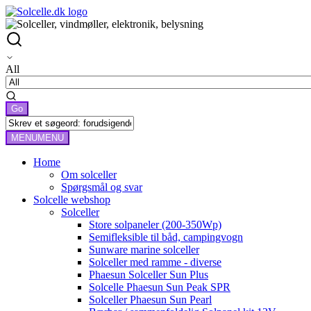
All
MENU
MENU
Home
Om solceller
Spørgsmål og svar
Solcelle webshop
Solceller
Store solpaneler (200-350Wp)
Semifleksible til båd, campingvogn
Sunware marine solceller
Solceller med ramme - diverse
Phaesun Solceller Sun Plus
Solcelle Phaesun Sun Peak SPR
Solceller Phaesun Sun Pearl