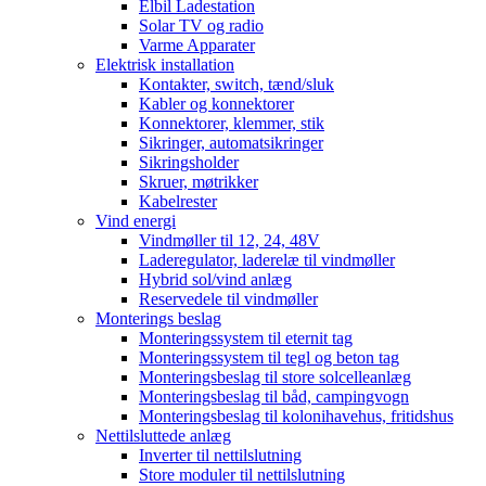
Elbil Ladestation
Solar TV og radio
Varme Apparater
Elektrisk installation
Kontakter, switch, tænd/sluk
Kabler og konnektorer
Konnektorer, klemmer, stik
Sikringer, automatsikringer
Sikringsholder
Skruer, møtrikker
Kabelrester
Vind energi
Vindmøller til 12, 24, 48V
Laderegulator, laderelæ til vindmøller
Hybrid sol/vind anlæg
Reservedele til vindmøller
Monterings beslag
Monteringssystem til eternit tag
Monteringssystem til tegl og beton tag
Monteringsbeslag til store solcelleanlæg
Monteringsbeslag til båd, campingvogn
Monteringsbeslag til kolonihavehus, fritidshus
Nettilsluttede anlæg
Inverter til nettilslutning
Store moduler til nettilslutning