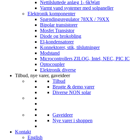
Nettilsluttede anlæg 1- 6kWatt
Varmt vand systemer med solpaneller
Elektronik komponenter
Spændingsregulator 78XX / 79XX
Bipolar transistorer
Mosfet Transistor
Diode og brokobling
El-kondensatorer
Konnektorer, stik, tilslutninger
Modstand
Microcontrollers ZILOG, Intel, NEC, PIC IC
Optocoupler
Elektronik diverse
Tilbud, nye varer, gaveideer
Tilbud
Brugte & demo varer
Diverse NON solar
Gaveideer
Nye varer i shoppen
Kontakt
English