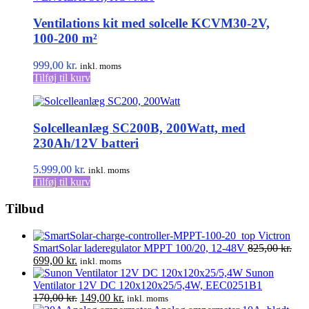
Ventilations kit med solcelle KCVM30-2V,
100-200 m²
999,00
kr.
inkl. moms
Tilføj til kurv
Solcelleanlæg SC200B, 200Watt, med
230Ah/12V batteri
5.999,00
kr.
inkl. moms
Tilføj til kurv
Tilbud
Victron
SmartSolar laderegulator MPPT 100/20, 12-48V
825,00
kr.
Den
Den
699,00
kr.
inkl. moms
oprindelige
aktuelle
Sunon
pris
pris
Ventilator 12V DC 120x120x25/5,4W, EEC0251B1
var:
er:
Den
Den
170,00
kr.
149,00
kr.
inkl. moms