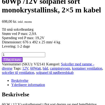
60Wp /12V solpanel sort
monokrystallinsk, 2×5 m kabel
698,00
kr.
inkl. moms
Til små solcelleanlæg
Strøm ved P max: 2,9A
Spænding ved P max: 19,2V
Dimensioner: 676 x 492 x 25 mm/ 4 kg
Levering: 1-2 dage
60Wp
/12V
Tilføj til kurv
solpanel
Varenummer (SKU):
VI2141
Kategori:
Solceller med ramme -
sort
diverse
Tags:
12V
,
60Watt
,
båd
,
campingvogn
,
kontainer ventilation
,
monokrystallinsk,
solceller til ventilation
,
solpanel til nødberedskab
2x5
m
Beskrivelse
kabel
Yderligere information
antal
Beskrivelse
60 W / 12 V) solcellepanel i flot sort design og med højeffektive