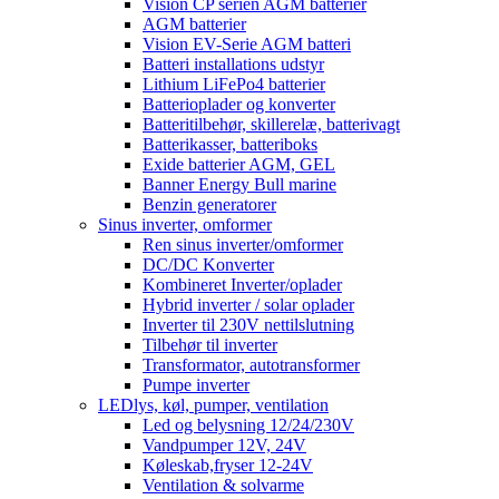
Vision CP serien AGM batterier
AGM batterier
Vision EV-Serie AGM batteri
Batteri installations udstyr
Lithium LiFePo4 batterier
Batterioplader og konverter
Batteritilbehør, skillerelæ, batterivagt
Batterikasser, batteriboks
Exide batterier AGM, GEL
Banner Energy Bull marine
Benzin generatorer
Sinus inverter, omformer
Ren sinus inverter/omformer
DC/DC Konverter
Kombineret Inverter/oplader
Hybrid inverter / solar oplader
Inverter til 230V nettilslutning
Tilbehør til inverter
Transformator, autotransformer
Pumpe inverter
LEDlys, køl, pumper, ventilation
Led og belysning 12/24/230V
Vandpumper 12V, 24V
Køleskab,fryser 12-24V
Ventilation & solvarme