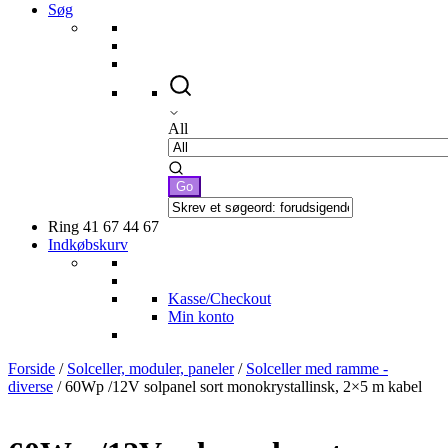
Søg
All
Ring 41 67 44 67
Indkøbskurv
Kasse/Checkout
Min konto
Forside
/
Solceller, moduler, paneler
/
Solceller med ramme -
diverse
/ 60Wp /12V solpanel sort monokrystallinsk, 2×5 m kabel