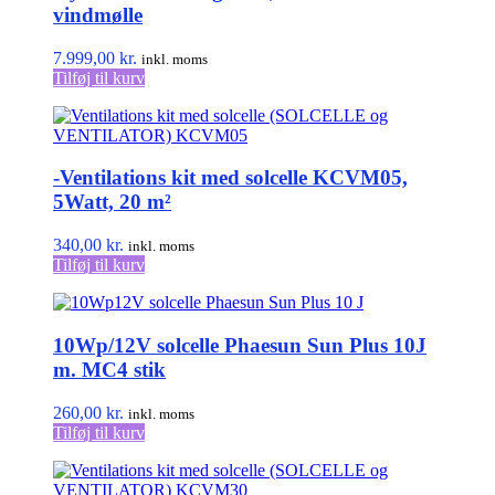
Mulighederne
vindmølle
kan
vælges
7.999,00
kr.
inkl. moms
på
Tilføj til kurv
varesiden
-Ventilations kit med solcelle KCVM05,
5Watt, 20 m²
340,00
kr.
inkl. moms
Tilføj til kurv
10Wp/12V solcelle Phaesun Sun Plus 10J
m. MC4 stik
260,00
kr.
inkl. moms
Tilføj til kurv