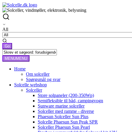
All
MENU
MENU
Home
Om solceller
Spørgsmål og svar
Solcelle webshop
Solceller
Store solpaneler (200-350Wp)
Semifleksible til båd, campingvogn
Sunware marine solceller
Solceller med ramme - diverse
Phaesun Solceller Sun Plus
Solcelle Phaesun Sun Peak SPR
Solceller Phaesun Sun Pearl