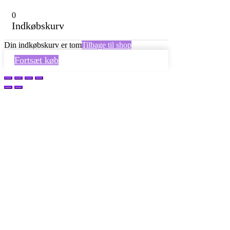
0
Indkøbskurv
Din indkøbskurv er tom
Tilbage til shop
Fortsæt køb