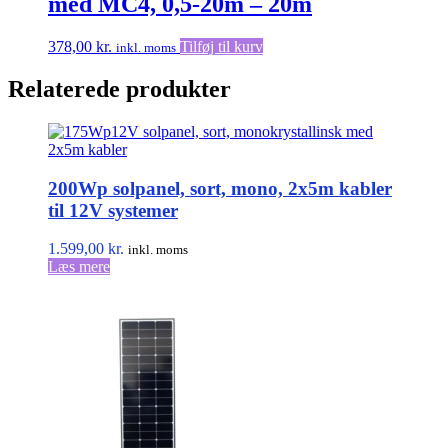
med MC4, 0,5-20m – 20m
378,00
kr.
Tilføj til kurv
inkl. moms
Relaterede produkter
200Wp solpanel, sort, mono, 2x5m kabler
til 12V systemer
1.599,00
kr.
inkl. moms
Læs mere