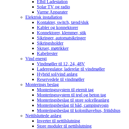
Elbil Ladestation
Solar TV og radio
Varme Apparater
Elektrisk installation
Kontakter, switch, tænd/sluk
Kabler og konnektorer
Konnektorer, klemmer, stik
Sikringer, automatsikringer
Sikringsholder
Skruer, møtrikker
Kabelrester
Vind energi
Vindmøller til 12, 24, 48V
Laderegulator, laderelæ til vindmøller
Hybrid sol/vind anlæg
Reservedele til vindmøller
Monterings beslag
Monteringssystem til eternit tag
Monteringssystem til tegl og beton tag
Monteringsbeslag til store solcelleanlæg
Monteringsbeslag til båd, campingvogn
Monteringsbeslag til kolonihavehus, fritidshus
Nettilsluttede anlæg
Inverter til nettilslutning
Store moduler til nettilslutning