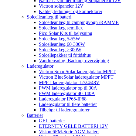
Bærbar / sammenfoldelig Solpanel kit 12V
Victron solpaneler 12V
Kabler, ledninger og konnektorer
Solcelleanlæg til batteri
Solcelleanlæg til campingvogn /RAMME
Solcelleanlæg semiflex
Pico Solar Kits til belysning
Solcelleanlæg 5-55W
Solcelleanlæg 60-300W
Solcelleanlæg >300W
Solcellepakker til fritidshus
Vandrensning, Backup, overvågning
Laderegulator
Victron SmartSolar laderegulator MPPT
Victron BlueSolar laderegulator MPPT
MPPT laderegulator 12/24/48V
PWM laderegulator op til 30A
PWM laderegulator 40-140A
Laderegulator IP65-IP68
Laderegulator til flere batterier
Tilbehør til laderegulatorer
Batterier
GEL batterier
ETERNITY GELE BATTERI 12V
Vision 6FM-Serie AGM batteri