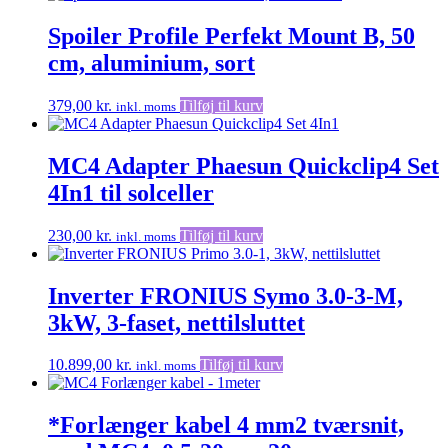
Spoiler Profile Perfekt Mount B, 50
cm, aluminium, sort
379,00
kr.
Tilføj til kurv
inkl. moms
MC4 Adapter Phaesun Quickclip4 Set
4In1 til solceller
230,00
kr.
Tilføj til kurv
inkl. moms
Inverter FRONIUS Symo 3.0-3-M,
3kW, 3-faset, nettilsluttet
10.899,00
kr.
Tilføj til kurv
inkl. moms
*Forlænger kabel 4 mm2 tværsnit,