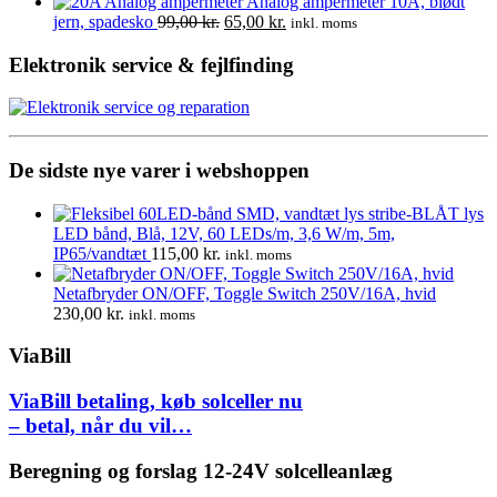
825,00 kr..
699,00 kr..
oprindelige
aktuelle
Analog ampermeter 10A, blødt
pris
pris
Den
Den
jern, spadesko
99,00
kr.
65,00
kr.
inkl. moms
var:
er:
oprindelige
aktuelle
170,00 kr..
149,00 kr..
pris
pris
Elektronik service & fejlfinding
var:
er:
99,00 kr..
65,00 kr..
De sidste nye varer i webshoppen
LED bånd, Blå, 12V, 60 LEDs/m, 3,6 W/m, 5m,
IP65/vandtæt
115,00
kr.
inkl. moms
Netafbryder ON/OFF, Toggle Switch 250V/16A, hvid
230,00
kr.
inkl. moms
ViaBill
ViaBill betaling, køb solceller nu
– betal, når du vil…
Beregning og forslag 12-24V solcelleanlæg