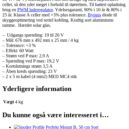
celler, så den yder meget i forhold til størrelsen. Til batteri opladning
brug en
PWM laderegulator
. Ydelsesgaranti, 90% i 10 år & 80% i
25 år. Klasse A celler med +3% plus tolerance.
Bypass
diode til
skyggeoptimering ved seriel kobling. Kraftig sort aluminiums
ramme. Hærdet solar glas.
– Udgangs spænding: 19 til 20 V
– Mål: 676 mm x 492 mm x 25 mm / 4 kg
– Tolerance: +3 %
– Effekt: 60 Watt
– Strøm ved P max: 2,9 A
– Spænding ved P max: 19,2 V
– Kortslutnings strøm 3,5 A
– Åben kreds spænding: 23 V
– 2 x 5 m kabel (4 mm2) MED MC4 stik
Yderligere information
Vægt
4 kg
Du kunne også være interesseret i…