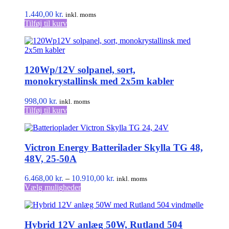
1.440,00
kr.
inkl. moms
Tilføj til kurv
120Wp/12V solpanel, sort,
monokrystallinsk med 2x5m kabler
998,00
kr.
inkl. moms
Tilføj til kurv
Victron Energy Batterilader Skylla TG 48,
48V, 25-50A
Prisinterval:
6.468,00
kr.
–
10.910,00
kr.
inkl. moms
Dette
6.468,00 kr.
Vælg muligheder
vare
til
har
10.910,00 kr.
flere
Hybrid 12V anlæg 50W, Rutland 504
varianter.