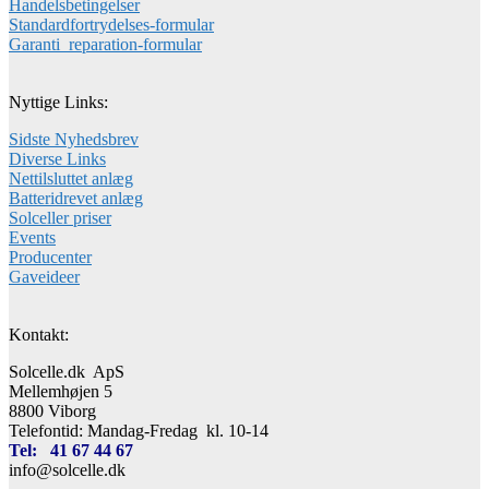
Handelsbetingelser
Standardfortrydelses-formular
Garanti_reparation-formular
Nyttige Links:
Sidste Nyhedsbrev
Diverse Links
Nettilsluttet anlæg
Batteridrevet anlæg
Solceller priser
Events
Producenter
Gaveideer
Kontakt:
Solcelle.dk ApS
Mellemhøjen 5
8800 Viborg
Telefontid: Mandag-Fredag kl. 10-14
Tel: 41 67 44 67
info@solcelle.dk