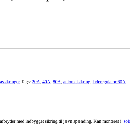
lassikringer
Tags:
20A
,
40A
,
80A
,
automatsikring
,
laderegulator 60A
yder med indbygget sikring til jævn spænding. Kan monteres i
sol