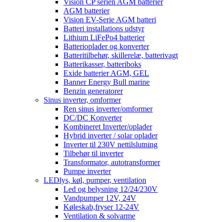
Vision CP serien AGM batterier
AGM batterier
Vision EV-Serie AGM batteri
Batteri installations udstyr
Lithium LiFePo4 batterier
Batterioplader og konverter
Batteritilbehør, skillerelæ, batterivagt
Batterikasser, batteriboks
Exide batterier AGM, GEL
Banner Energy Bull marine
Benzin generatorer
Sinus inverter, omformer
Ren sinus inverter/omformer
DC/DC Konverter
Kombineret Inverter/oplader
Hybrid inverter / solar oplader
Inverter til 230V nettilslutning
Tilbehør til inverter
Transformator, autotransformer
Pumpe inverter
LEDlys, køl, pumper, ventilation
Led og belysning 12/24/230V
Vandpumper 12V, 24V
Køleskab,fryser 12-24V
Ventilation & solvarme