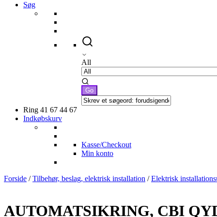
Søg
All
Ring 41 67 44 67
Indkøbskurv
Kasse/Checkout
Min konto
Forside
/
Tilbehør, beslag, elektrisk installation
/
Elektrisk installation
AUTOMATSIKRING, CBI QYD-2