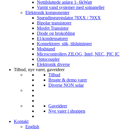
Nettilsluttede anlæg 1- 6kWatt
Varmt vand systemer med solpaneller
Elektronik komponenter
Spændingsregulator 78XX / 79XX
Bipolar transistorer
Mosfet Transistor
Diode og brokobling
El-kondensatorer
Konnektorer, stik, tilslutninger
Modstand
Microcontrollers ZILOG, Intel, NEC, PIC IC
Optocoupler
Elektronik diverse
Tilbud, nye varer, gaveideer
Tilbud
Brugte & demo varer
Diverse NON solar
Gaveideer
Nye varer i shoppen
Kontakt
English