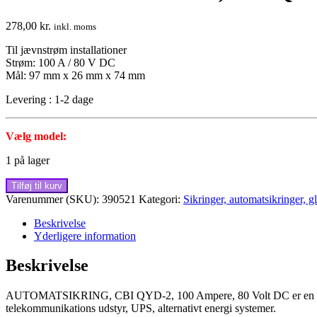
278,00
kr.
inkl. moms
Til jævnstrøm installationer
Strøm: 100 A / 80 V DC
Mål: 97 mm x 26 mm x 74 mm
Levering : 1-2 dage
Vælg model:
1 på lager
AUTOMATSIKRING,
Tilføj til kurv
CBI
Varenummer (SKU):
390521
Kategori:
Sikringer, automatsikringer, g
QYD-
2,
Beskrivelse
100
Yderligere information
Ampere,
80Volt
Beskrivelse
DC
antal
AUTOMATSIKRING, CBI QYD-2, 100 Ampere, 80 Volt DC er en afbr
telekommunikations udstyr, UPS, alternativt energi systemer.