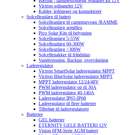
Bærbar / sammenfoldelig Solpanel kit 12V
Victron solpaneler 12V
Kabler, ledninger og konnektorer
Solcelleanlæg til batteri
Solcelleanlæg til campingvogn /RAMME
Solcelleanlæg semiflex
Pico Solar Kits til belysning
Solcelleanlæg 5-55W
Solcelleanlæg 60-300W
Solcelleanlæg >300W
Solcellepakker til fritidshus
Vandrensning, Backup, overvågning
Laderegulator
Victron SmartSolar laderegulator MPPT
Victron BlueSolar laderegulator MPPT
MPPT laderegulator 12/24/48V
PWM laderegulator op til 30A
PWM laderegulator 40-140A
Laderegulator IP65-IP68
Laderegulator til flere batterier
Tilbehør til laderegulatorer
Batterier
GEL batterier
ETERNITY GELE BATTERI 12V
Vision 6FM-Serie AGM batteri