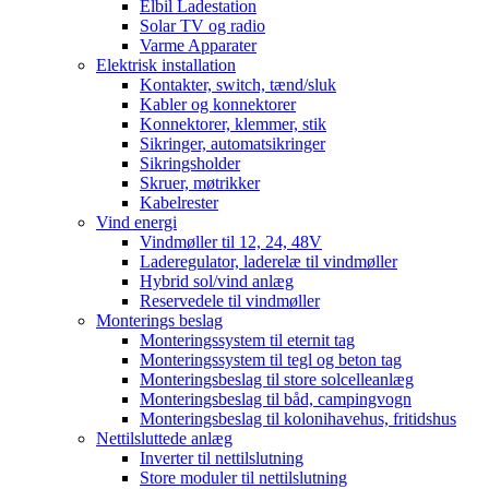
Elbil Ladestation
Solar TV og radio
Varme Apparater
Elektrisk installation
Kontakter, switch, tænd/sluk
Kabler og konnektorer
Konnektorer, klemmer, stik
Sikringer, automatsikringer
Sikringsholder
Skruer, møtrikker
Kabelrester
Vind energi
Vindmøller til 12, 24, 48V
Laderegulator, laderelæ til vindmøller
Hybrid sol/vind anlæg
Reservedele til vindmøller
Monterings beslag
Monteringssystem til eternit tag
Monteringssystem til tegl og beton tag
Monteringsbeslag til store solcelleanlæg
Monteringsbeslag til båd, campingvogn
Monteringsbeslag til kolonihavehus, fritidshus
Nettilsluttede anlæg
Inverter til nettilslutning
Store moduler til nettilslutning