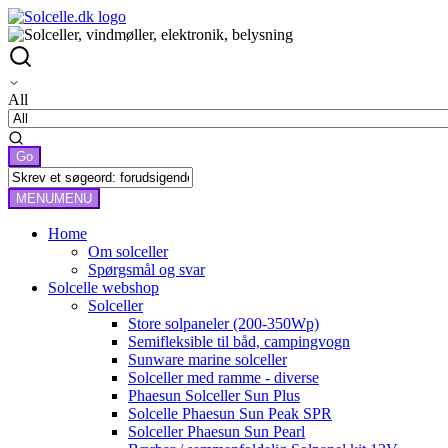
All
MENU
MENU
Home
Om solceller
Spørgsmål og svar
Solcelle webshop
Solceller
Store solpaneler (200-350Wp)
Semifleksible til båd, campingvogn
Sunware marine solceller
Solceller med ramme - diverse
Phaesun Solceller Sun Plus
Solcelle Phaesun Sun Peak SPR
Solceller Phaesun Sun Pearl