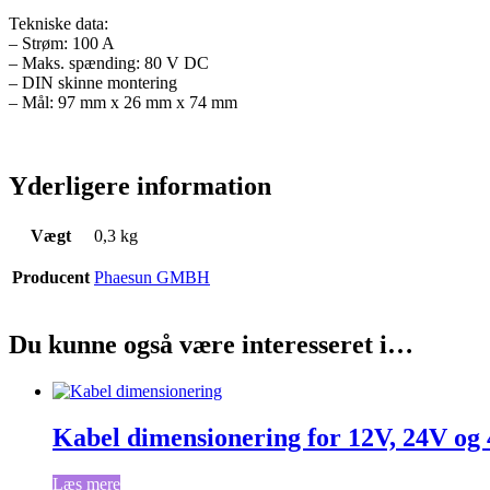
Tekniske data:
– Strøm: 100 A
– Maks. spænding: 80 V DC
– DIN skinne montering
– Mål: 97 mm x 26 mm x 74 mm
Yderligere information
Vægt
0,3 kg
Producent
Phaesun GMBH
Du kunne også være interesseret i…
Kabel dimensionering for 12V, 24V og
Læs mere