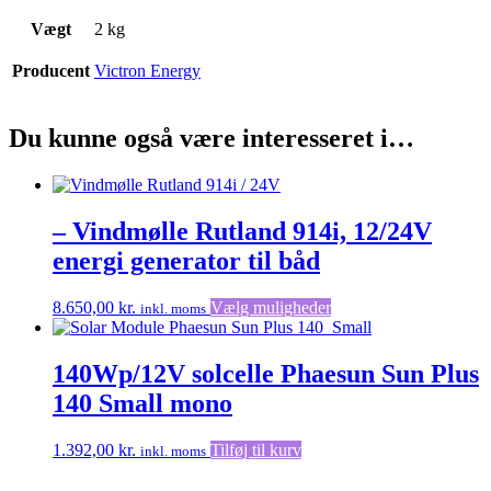
Vægt
2 kg
Producent
Victron Energy
Du kunne også være interesseret i…
– Vindmølle Rutland 914i, 12/24V
energi generator til båd
Dette
8.650,00
kr.
Vælg muligheder
inkl. moms
vare
har
flere
140Wp/12V solcelle Phaesun Sun Plus
varianter.
140 Small mono
Mulighederne
kan
vælges
1.392,00
kr.
Tilføj til kurv
inkl. moms
på
varesiden