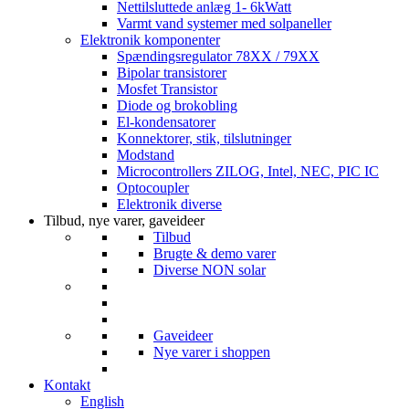
Nettilsluttede anlæg 1- 6kWatt
Varmt vand systemer med solpaneller
Elektronik komponenter
Spændingsregulator 78XX / 79XX
Bipolar transistorer
Mosfet Transistor
Diode og brokobling
El-kondensatorer
Konnektorer, stik, tilslutninger
Modstand
Microcontrollers ZILOG, Intel, NEC, PIC IC
Optocoupler
Elektronik diverse
Tilbud, nye varer, gaveideer
Tilbud
Brugte & demo varer
Diverse NON solar
Gaveideer
Nye varer i shoppen
Kontakt
English