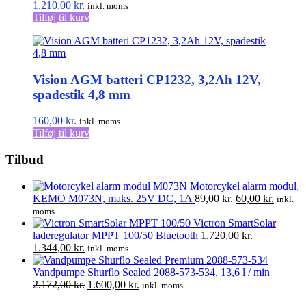
1.210,00
kr.
inkl. moms
Tilføj til kurv
Vision AGM batteri CP1232, 3,2Ah 12V,
spadestik 4,8 mm
160,00
kr.
inkl. moms
Tilføj til kurv
Tilbud
Motorcykel alarm modul,
Den
Den
KEMO M073N, maks. 25V DC, 1A
89,00
kr.
60,00
kr.
inkl.
oprindelige
aktuell
moms
pris
pris
Victron SmartSolar
var:
er:
laderegulator MPPT 100/50 Bluetooth
1.720,00
kr.
Den
Den
89,00 kr..
60,00 kr
1.344,00
kr.
inkl. moms
oprindelige
aktuelle
pris
pris
Vandpumpe Shurflo Sealed 2088-573-534, 13,6 l / min
var:
er:
Den
Den
2.172,00
kr.
1.600,00
kr.
inkl. moms
1.720,00 kr..
1.344,00 kr..
oprindelige
aktuelle