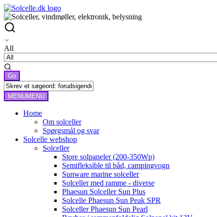
All
MENU
MENU
Home
Om solceller
Spørgsmål og svar
Solcelle webshop
Solceller
Store solpaneler (200-350Wp)
Semifleksible til båd, campingvogn
Sunware marine solceller
Solceller med ramme - diverse
Phaesun Solceller Sun Plus
Solcelle Phaesun Sun Peak SPR
Solceller Phaesun Sun Pearl