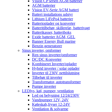
Vision CP serien AGM batterier
AGM batterier
Vision EV-Serie AGM batteri
Batteri installations udstyr
Lithium LiFePo4 batterier
Batterioplader og konverter
Batteritilbehør, skillerelæ, batterivagt
Batterikasser, batteriboks
Exide batterier AGM, GEL
Banner Energy Bull marine
Benzin generatorer
Sinus inverter, omformer
Ren sinus inverter/omformer
DC/DC Konverter
Kombineret Inverter/oplader
Hybrid inverter / solar oplader
Inverter til 230V nettilslutning
Tilbehør til inverter
Transformator, autotransformer
Pumpe inverter
LEDlys, køl, pumper, ventilation
Led og belysning 12/24/230V
Vandpumper 12V, 24V
Køleskab,fryser 12-24V
Ventilation & solvarme