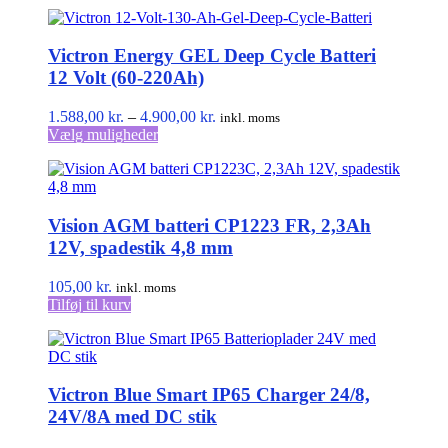
Victron Energy GEL Deep Cycle Batteri
12 Volt (60-220Ah)
Prisinterval:
1.588,00
kr.
–
4.900,00
kr.
inkl. moms
Dette
1.588,00 kr.
Vælg muligheder
vare
til
har
4.900,00 kr.
flere
varianter.
Vision AGM batteri CP1223 FR, 2,3Ah
Mulighederne
kan
12V, spadestik 4,8 mm
vælges
på
105,00
kr.
inkl. moms
varesiden
Tilføj til kurv
Victron Blue Smart IP65 Charger 24/8,
24V/8A med DC stik