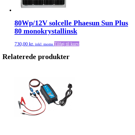
80Wp/12V solcelle Phaesun Sun Plus
80 monokrystallinsk
730,00
kr.
Tilføj til kurv
inkl. moms
Relaterede produkter