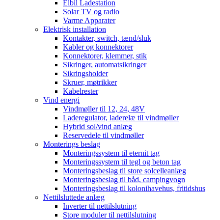
Elbil Ladestation
Solar TV og radio
Varme Apparater
Elektrisk installation
Kontakter, switch, tænd/sluk
Kabler og konnektorer
Konnektorer, klemmer, stik
Sikringer, automatsikringer
Sikringsholder
Skruer, møtrikker
Kabelrester
Vind energi
Vindmøller til 12, 24, 48V
Laderegulator, laderelæ til vindmøller
Hybrid sol/vind anlæg
Reservedele til vindmøller
Monterings beslag
Monteringssystem til eternit tag
Monteringssystem til tegl og beton tag
Monteringsbeslag til store solcelleanlæg
Monteringsbeslag til båd, campingvogn
Monteringsbeslag til kolonihavehus, fritidshus
Nettilsluttede anlæg
Inverter til nettilslutning
Store moduler til nettilslutning