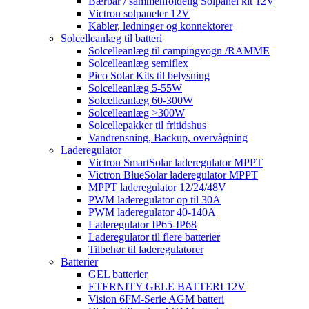
Bærbar / sammenfoldelig Solpanel kit 12V
Victron solpaneler 12V
Kabler, ledninger og konnektorer
Solcelleanlæg til batteri
Solcelleanlæg til campingvogn /RAMME
Solcelleanlæg semiflex
Pico Solar Kits til belysning
Solcelleanlæg 5-55W
Solcelleanlæg 60-300W
Solcelleanlæg >300W
Solcellepakker til fritidshus
Vandrensning, Backup, overvågning
Laderegulator
Victron SmartSolar laderegulator MPPT
Victron BlueSolar laderegulator MPPT
MPPT laderegulator 12/24/48V
PWM laderegulator op til 30A
PWM laderegulator 40-140A
Laderegulator IP65-IP68
Laderegulator til flere batterier
Tilbehør til laderegulatorer
Batterier
GEL batterier
ETERNITY GELE BATTERI 12V
Vision 6FM-Serie AGM batteri