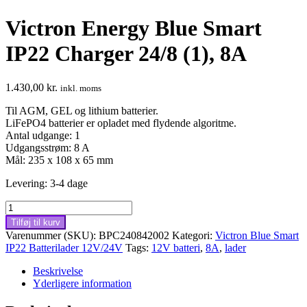
Victron Energy Blue Smart
IP22 Charger 24/8 (1), 8A
1.430,00
kr.
inkl. moms
Til AGM, GEL og lithium batterier.
LiFePO4 batterier er opladet med flydende algoritme.
Antal udgange: 1
Udgangsstrøm: 8 A
Mål: 235 x 108 x 65 mm
Levering: 3-4 dage
Victron
Energy
Tilføj til kurv
Blue
Varenummer (SKU):
BPC240842002
Kategori:
Victron Blue Smart
Smart
IP22 Batterilader 12V/24V
Tags:
12V batteri
,
8A
,
lader
IP22
Charger
Beskrivelse
24/8
Yderligere information
(1),
8A