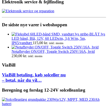
pris
pris
Elektronik service & fejlfinding
var:
er:
2.172,00 kr..
1.600,00 kr..
De sidste nye varer i webshoppen
LED bånd, Blå, 12V, 60 LEDs/m, 3,6 W/m, 5m,
IP65/vandtæt
115,00
kr.
inkl. moms
Netafbryder ON/OFF, Toggle Switch 250V/16A, hvid
230,00
kr.
inkl. moms
ViaBill
ViaBill betaling, køb solceller nu
– betal, når du vil…
Beregning og forslag 12-24V solcelleanlæg