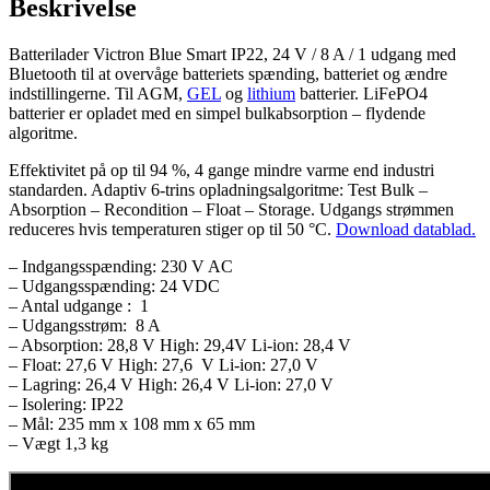
Beskrivelse
antal
Batterilader Victron Blue Smart IP22, 24 V / 8 A / 1 udgang med
Bluetooth til at overvåge batteriets spænding, batteriet og ændre
indstillingerne. Til AGM,
GEL
og
lithium
batterier. LiFePO4
batterier er opladet med en simpel bulkabsorption – flydende
algoritme.
Effektivitet på op til 94 %, 4 gange mindre varme end industri
standarden. Adaptiv 6-trins opladningsalgoritme: Test Bulk –
Absorption – Recondition – Float – Storage. Udgangs strømmen
reduceres hvis temperaturen stiger op til 50 °C.
Download datablad.
– Indgangsspænding: 230 V AC
– Udgangsspænding: 24 VDC
– Antal udgange : 1
– Udgangsstrøm: 8 A
– Absorption: 28,8 V High: 29,4V Li-ion: 28,4 V
– Float: 27,6 V High: 27,6 V Li-ion: 27,0 V
– Lagring: 26,4 V High: 26,4 V Li-ion: 27,0 V
– Isolering: IP22
– Mål: 235 mm x 108 mm x 65 mm
– Vægt 1,3 kg