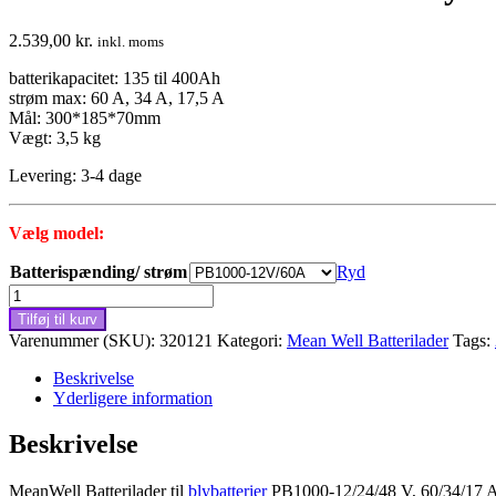
2.539,00
kr.
inkl. moms
batterikapacitet: 135 til 400Ah
strøm max: 60 A, 34 A, 17,5 A
Mål: 300*185*70mm
Vægt: 3,5 kg
Levering: 3-4 dage
Vælg model:
Batterispænding/ strøm
Ryd
Mean
Well
Tilføj til kurv
Batterilader
Varenummer (SKU):
320121
Kategori:
Mean Well Batterilader
Tags:
til
blybatterier
Beskrivelse
PB1000-
Yderligere information
12/24/48V
antal
Beskrivelse
MeanWell Batterilader til
blybatterier
PB1000-12/24/48 V, 60/34/17 A. 