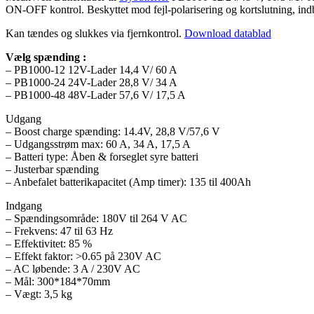
ON-OFF kontrol. Beskyttet mod fejl-polarisering og kortslutning, in
Kan tændes og slukkes via fjernkontrol.
Download datablad
Vælg spænding :
– PB1000-12 12V-Lader 14,4 V/ 60 A
– PB1000-24 24V-Lader 28,8 V/ 34 A
– PB1000-48 48V-Lader 57,6 V/ 17,5 A
Udgang
– Boost charge spænding: 14.4V, 28,8 V/57,6 V
– Udgangsstrøm max: 60 A, 34 A, 17,5 A
– Batteri type: Åben & forseglet syre batteri
– Justerbar spænding
– Anbefalet batterikapacitet (Amp timer): 135 til 400Ah
Indgang
– Spændingsområde: 180V til 264 V AC
– Frekvens: 47 til 63 Hz
– Effektivitet: 85 %
– Effekt faktor: >0.65 på 230V AC
– AC løbende: 3 A / 230V AC
– Mål: 300*184*70mm
– Vægt: 3,5 kg