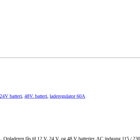
24V batteri
,
48V. batteri
,
laderegulator 60A
Opladeren fås til 12 V, 24 V, og 48 V batterier. AC indgang 115 / 2