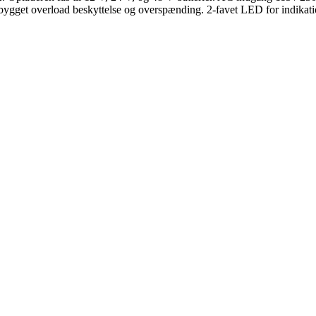
dbygget overload beskyttelse og overspænding. 2-favet LED for indikati