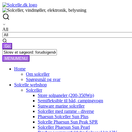
All
MENU
MENU
Home
Om solceller
Spørgsmål og svar
Solcelle webshop
Solceller
Store solpaneler (200-350Wp)
Semifleksible til båd, campingvogn
Sunware marine solceller
Solceller med ramme - diverse
Phaesun Solceller Sun Plus
Solcelle Phaesun Sun Peak SPR
Solceller Phaesun Sun Pearl