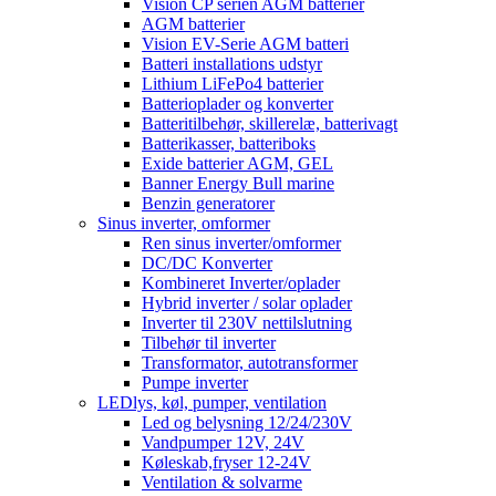
Vision CP serien AGM batterier
AGM batterier
Vision EV-Serie AGM batteri
Batteri installations udstyr
Lithium LiFePo4 batterier
Batterioplader og konverter
Batteritilbehør, skillerelæ, batterivagt
Batterikasser, batteriboks
Exide batterier AGM, GEL
Banner Energy Bull marine
Benzin generatorer
Sinus inverter, omformer
Ren sinus inverter/omformer
DC/DC Konverter
Kombineret Inverter/oplader
Hybrid inverter / solar oplader
Inverter til 230V nettilslutning
Tilbehør til inverter
Transformator, autotransformer
Pumpe inverter
LEDlys, køl, pumper, ventilation
Led og belysning 12/24/230V
Vandpumper 12V, 24V
Køleskab,fryser 12-24V
Ventilation & solvarme