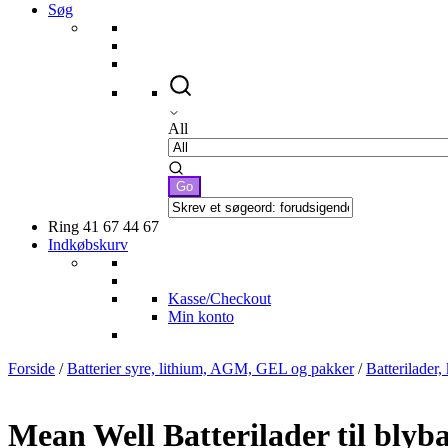
Søg
All
Ring 41 67 44 67
Indkøbskurv
Kasse/Checkout
Min konto
Forside
/
Batterier syre, lithium, AGM, GEL og pakker
/
Batterilader,
Mean Well Batterilader til blyb