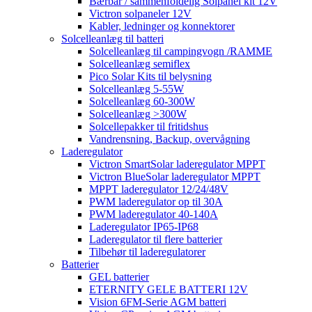
Bærbar / sammenfoldelig Solpanel kit 12V
Victron solpaneler 12V
Kabler, ledninger og konnektorer
Solcelleanlæg til batteri
Solcelleanlæg til campingvogn /RAMME
Solcelleanlæg semiflex
Pico Solar Kits til belysning
Solcelleanlæg 5-55W
Solcelleanlæg 60-300W
Solcelleanlæg >300W
Solcellepakker til fritidshus
Vandrensning, Backup, overvågning
Laderegulator
Victron SmartSolar laderegulator MPPT
Victron BlueSolar laderegulator MPPT
MPPT laderegulator 12/24/48V
PWM laderegulator op til 30A
PWM laderegulator 40-140A
Laderegulator IP65-IP68
Laderegulator til flere batterier
Tilbehør til laderegulatorer
Batterier
GEL batterier
ETERNITY GELE BATTERI 12V
Vision 6FM-Serie AGM batteri