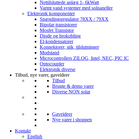
Nettilsluttede anlæg 1- 6kWatt
Varmt vand systemer med solpaneller
Elektronik komponenter
Spændingsregulator 78XX / 79XX
Bipolar transistorer
Mosfet Transistor
Diode og brokobling
El-kondensatorer
Konnektorer, stik, tilslutninger
Modstand
Microcontrollers ZILOG, Intel, NEC, PIC IC
Optocoupler
Elektronik diverse
Tilbud, nye varer, gaveideer
Tilbud
Brugte & demo varer
Diverse NON solar
Gaveideer
Nye varer i shoppen
Kontakt
English