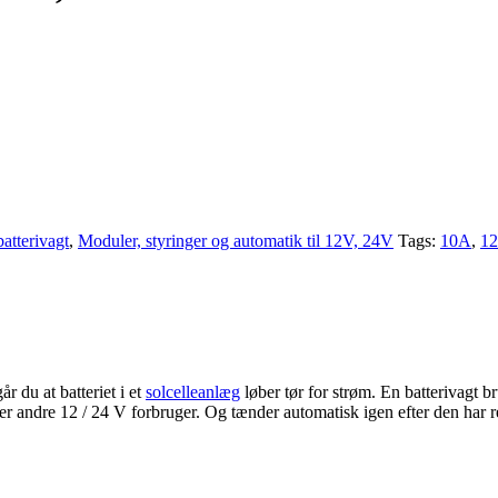
batterivagt
,
Moduler, styringer og automatik til 12V, 24V
Tags:
10A
,
1
 du at batteriet i et
solcelleanlæg
løber tør for strøm. En batterivagt br
r andre 12 / 24 V forbruger. Og tænder automatisk igen efter den har re