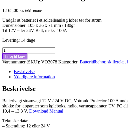
1.165,00
kr.
inkl. moms
Undgår at batteriet i et solcelleanlæg løber tør for strøm
Dimensioner: 105 x 36 x 71 mm / 180gr
Til 12V eller 24V Batt, maks 100A
Levering: 14 dage
Batterivagt
strømvagt
Tilføj til kurv
12V/
Varenummer (SKU):
VO3078
Kategorier:
Batteritilbehør, skillerelæ, 
24V
DC,
Beskrivelse
Votronic
Yderligere information
Protector
100
Beskrivelse
A
antal
Batterivagt strømvagt 12 V / 24 V DC, Votronic Protector 100 A undgår
slukke for apparater som køleboks, radio, varmeapparater, TV, PC elle
10,4 – 13,3 V.
Download Manual
Tekniske data:
– Spænding: 12 eller 24 V