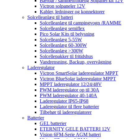
Bærbar / sammenfoldelig Solpanel kit 12V
Victron solpaneler 12V
Kabler, ledninger og konnektorer
Solcelleanlæg til batteri
Solcelleanlæg til campingvogn /RAMME
Solcelleanlæg semiflex
Pico Solar Kits til belysning
Solcelleanlæg 5-55W
Solcelleanlæg 60-300W
Solcelleanlæg >300W
Solcellepakker til fritidshus
Vandrensning, Backup, overvågning
Laderegulator
Victron SmartSolar laderegulator MPPT
Victron BlueSolar laderegulator MPPT
MPPT laderegulator 12/24/48V
PWM laderegulator op til 30A
PWM laderegulator 40-140A
Laderegulator IP65-IP68
Laderegulator til flere batterier
Tilbehør til laderegulatorer
Batterier
GEL batterier
ETERNITY GELE BATTERI 12V
Vision 6FM-Serie AGM batteri