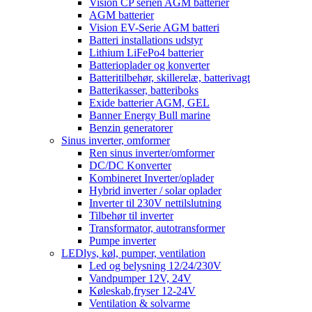
Vision CP serien AGM batterier
AGM batterier
Vision EV-Serie AGM batteri
Batteri installations udstyr
Lithium LiFePo4 batterier
Batterioplader og konverter
Batteritilbehør, skillerelæ, batterivagt
Batterikasser, batteriboks
Exide batterier AGM, GEL
Banner Energy Bull marine
Benzin generatorer
Sinus inverter, omformer
Ren sinus inverter/omformer
DC/DC Konverter
Kombineret Inverter/oplader
Hybrid inverter / solar oplader
Inverter til 230V nettilslutning
Tilbehør til inverter
Transformator, autotransformer
Pumpe inverter
LEDlys, køl, pumper, ventilation
Led og belysning 12/24/230V
Vandpumper 12V, 24V
Køleskab,fryser 12-24V
Ventilation & solvarme