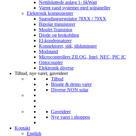
Nettilsluttede anlæg 1- 6kWatt
Varmt vand systemer med solpaneller
Elektronik komponenter
Spændingsregulator 78XX / 79XX
Bipolar transistorer
Mosfet Transistor
Diode og brokobling
El-kondensatorer
Konnektorer, stik, tilslutninger
Modstand
Microcontrollers ZILOG, Intel, NEC, PIC IC
Optocoupler
Elektronik diverse
Tilbud, nye varer, gaveideer
Tilbud
Brugte & demo varer
Diverse NON solar
Gaveideer
Nye varer i shoppen
Kontakt
English