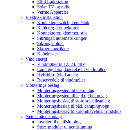
Elbil Ladestation
Solar TV og radio
Varme Apparater
Elektrisk installation
Kontakter, switch, tænd/sluk
Kabler og konnektorer
Konnektorer, klemmer, stik
Sikringer, automatsikringer
Sikringsholder
Skruer, møtrikker
Kabelrester
Vind energi
Vindmøller til 12, 24, 48V
Laderegulator, laderelæ til vindmøller
Hybrid sol/vind anlæg
Reservedele til vindmøller
Monterings beslag
Monteringssystem til eternit tag
Monteringssystem til tegl og beton tag
Monteringsbeslag til store solcelleanlæg
Monteringsbeslag til båd, campingvogn
Monteringsbeslag til kolonihavehus, fritidshus
Nettilsluttede anlæg
Inverter til nettilslutning
Store moduler til nettilslutning