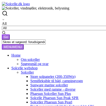
All
MENU
MENU
Home
Om solceller
Spørgsmål og svar
Solcelle webshop
Solceller
Store solpaneler (200-350Wp)
Semifleksible til båd, campingvogn
Sunware marine solceller
Solceller med ramme - diverse
Phaesun Solceller Sun Plus
Solcelle Phaesun Sun Peak SPR
Solceller Phaesun Sun Pearl